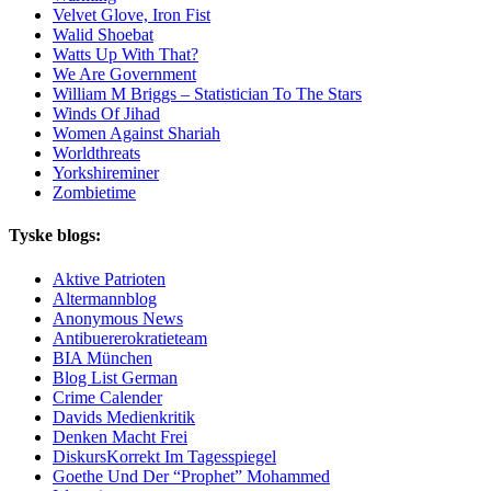
Velvet Glove, Iron Fist
Walid Shoebat
Watts Up With That?
We Are Government
William M Briggs – Statistician To The Stars
Winds Of Jihad
Women Against Shariah
Worldthreats
Yorkshireminer
Zombietime
Tyske blogs:
Aktive Patrioten
Altermannblog
Anonymous News
Antibuererokratieteam
BIA München
Blog List German
Crime Calender
Davids Medienkritik
Denken Macht Frei
DiskursKorrekt Im Tagesspiegel
Goethe Und Der “Prophet” Mohammed