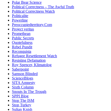
Polar Bear Science
Political Correctness – The Awful Truth
Political Correctness Watch
Politicalite
Powerline
Preoccupiedterritory.Com
Project veritas
Promethean
Public Secrets
Quotefulness
Rebel Pundit
Reconquista
Refugee Resettlement Watch
Resisting Defamation
Roy Spencer, Klimatolog
Saberpoint
Samson Blinded
ScienceBlogs
SITA Amnesty
Sixth Column
Snouts In The Trough
SPPI Blog
Stop The ISM
Stop Turkey
Sultan Knish