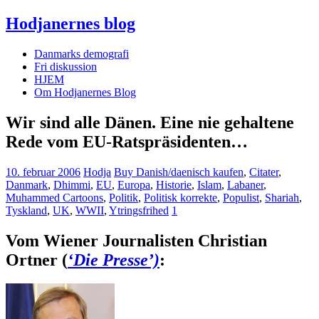
Hodjanernes blog
Danmarks demografi
Fri diskussion
HJEM
Om Hodjanernes Blog
Wir sind alle Dänen. Eine nie gehaltene
Rede vom EU-Ratspräsidenten…
10. februar 2006
Hodja
Buy Danish/daenisch kaufen
,
Citater
,
Danmark
,
Dhimmi
,
EU
,
Europa
,
Historie
,
Islam
,
Labaner
,
Muhammed Cartoons
,
Politik
,
Politisk korrekte
,
Populist
,
Shariah
,
Tyskland
,
UK
,
WWII
,
Ytringsfrihed
1
Vom Wiener Journalisten Christian
Ortner (
‘Die Presse’)
: