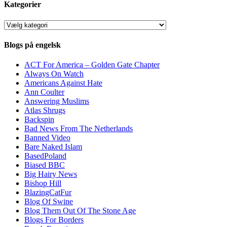
Kategorier
Kategorier
Blogs på engelsk
ACT For America – Golden Gate Chapter
Always On Watch
Americans Against Hate
Ann Coulter
Answering Muslims
Atlas Shrugs
Backspin
Bad News From The Netherlands
Banned Video
Bare Naked Islam
BasedPoland
Biased BBC
Big Hairy News
Bishop Hill
BlazingCatFur
Blog Of Swine
Blog Them Out Of The Stone Age
Blogs For Borders