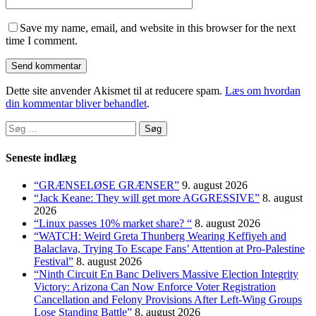
Save my name, email, and website in this browser for the next
time I comment.
Dette site anvender Akismet til at reducere spam.
Læs om hvordan
din kommentar bliver behandlet
.
Søg
efter:
Seneste indlæg
“GRÆNSELØSE GRÆNSER”
9. august 2026
“Jack Keane: They will get more AGGRESSIVE”
8. august
2026
“Linux passes 10% market share? “
8. august 2026
“WATCH: Weird Greta Thunberg Wearing Keffiyeh and
Balaclava, Trying To Escape Fans’ Attention at Pro-Palestine
Festival”
8. august 2026
“Ninth Circuit En Banc Delivers Massive Election Integrity
Victory: Arizona Can Now Enforce Voter Registration
Cancellation and Felony Provisions After Left-Wing Groups
Lose Standing Battle”
8. august 2026