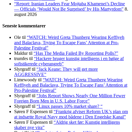
“Report: Iranian Leaders Fear Mojtaba Khamenei’s Decline
— Officials ‘Would Not Be Surprised’ by His Martyrdom”
8.
august 2026
Seneste kommentarer
Ole
til
“WATCH: Weird Greta Thunberg Wearing Keffiyeh
and Balaclava, Trying To Escape Fans’ Attention at Pro-
Palestine Festival”
Maldur
til
“Has The Media Failed By Reporting Polls?”
trumfes
til
“Hackere bruger kunstig intelligens i en bølge af
sofistikerede cyberangreb”
Slyrgraff
til
“Jack Keane: They will get more
AGGRESSIVE”
Limewoody
til
“WATCH: Weird Greta Thunberg Wearing
Keffiyeh and Balaclava, Trying To Escape Fans’ Attention at
Pro-Palestine Festival”
Slyrgraff
til
“Jobs Report Shows Nearly One Million Fewer
Foreign Born Men in U.S. Labor Force”
Slyrgraff
til
“Linux passes 10% market share? “
Søren F Espensen
til
“Frankrig afviser Reform UK’s plan om
at indsætte Royal Navy mod bådene i Den Engelske Kanal”
Søren F Espensen
til
“Aldrig sket før: Kunstig intelligens
skaber nye vira”