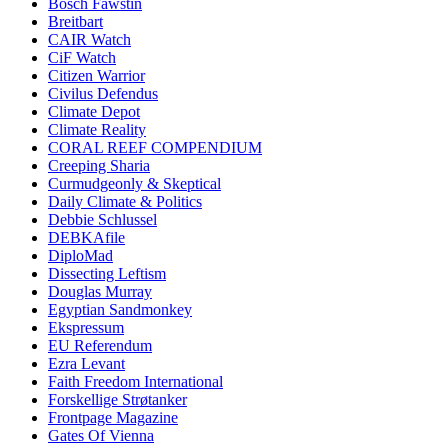
Bosch Fawstin
Breitbart
CAIR Watch
CiF Watch
Citizen Warrior
Civilus Defendus
Climate Depot
Climate Reality
CORAL REEF COMPENDIUM
Creeping Sharia
Curmudgeonly & Skeptical
Daily Climate & Politics
Debbie Schlussel
DEBKAfile
DiploMad
Dissecting Leftism
Douglas Murray
Egyptian Sandmonkey
Ekspressum
EU Referendum
Ezra Levant
Faith Freedom International
Forskellige Strøtanker
Frontpage Magazine
Gates Of Vienna