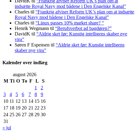
DavidK
til
“Frankrig afviser Reform UK’s plan om at
indsætte Royal Navy mod bådene i Den Engelske Kanal”
Charles
til
“Frankrig afviser Reform UK’s plan om at indsætte
Royal Navy mod bådene i Den Engelske Kanal”
Charles
til
“Linux passes 10% market share? “
Henrik Wegmann
til
“Berufsverbot ad bagdøren?”
DavidK
til
“Aldrig sket før: Kunstig intelligens skaber nye
vira”
Søren F Espensen
til
“Aldrig sket før: Kunstig intelligens
skaber nye vira”
Kalender over indlæg
august 2026
M
Ti
O
To
F
L
S
1
2
3
4
5
6
7
8
9
10
11
12
13
14
15
16
17
18
19
20
21
22
23
24
25
26
27
28
29
30
31
« jul