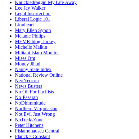
Knuckledraggin My Life Away
Lee Jay Walker
Legal Insurrection
Liberal Logic 101
Lionheart
Mary Ellen Synon
Melanie Philips
MEMRIblog Turkey
Michelle Malkin
Militant Islam Monitor
Mises.Org
Money Jihad
Nanny State Index
National Review Online
NeoNeocon
News Busters
No Oil For Pacifists
No-Pasaran
NoDhimmitude
Northern Virginiastan
Not Evil Just Wrong
NoTricksZone
Peter Hitchens
Pislamonausea Central
Planck’s Constant