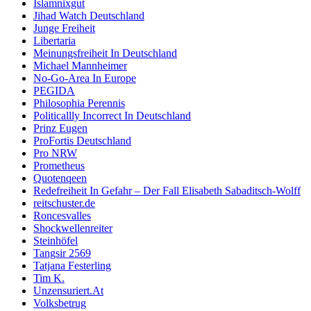
Islamnixgut
Jihad Watch Deutschland
Junge Freiheit
Libertaria
Meinungsfreiheit In Deutschland
Michael Mannheimer
No-Go-Area In Europe
PEGIDA
Philosophia Perennis
Politicallly Incorrect In Deutschland
Prinz Eugen
ProFortis Deutschland
Pro NRW
Prometheus
Quotenqeen
Redefreiheit In Gefahr – Der Fall Elisabeth Sabaditsch-Wolff
reitschuster.de
Roncesvalles
Shockwellenreiter
Steinhöfel
Tangsir 2569
Tatjana Festerling
Tim K.
Unzensuriert.At
Volksbetrug