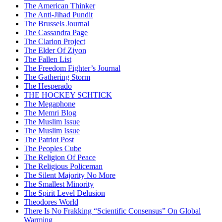
The American Thinker
The Anti-Jihad Pundit
The Brussels Journal
The Cassandra Page
The Clarion Project
The Elder Of Ziyon
The Fallen List
The Freedom Fighter’s Journal
The Gathering Storm
The Hesperado
THE HOCKEY SCHTICK
The Megaphone
The Memri Blog
The Muslim Issue
The Muslim Issue
The Patriot Post
The Peoples Cube
The Religion Of Peace
The Religious Policeman
The Silent Majority No More
The Smallest Minority
The Spirit Level Delusion
Theodores World
There Is No Frakking “Scientific Consensus” On Global
Warming