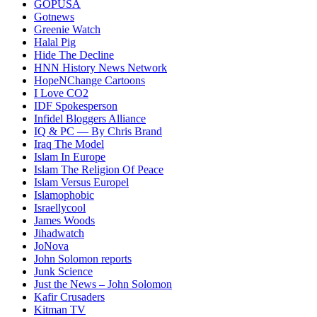
GOPUSA
Gotnews
Greenie Watch
Halal Pig
Hide The Decline
HNN History News Network
HopeNChange Cartoons
I Love CO2
IDF Spokesperson
Infidel Bloggers Alliance
IQ & PC — By Chris Brand
Iraq The Model
Islam In Europe
Islam The Religion Of Peace
Islam Versus Europe
l
Islamophobic
Israellycool
James Woods
Jihadwatch
JoNova
John Solomon reports
Junk Science
Just the News – John Solomon
Kafir Crusaders
Kitman TV