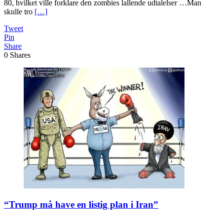
80, hvilket ville forklare den zombies lallende udtalelser …Man
skulle tro
[…]
Tweet
Pin
Share
0
Shares
“Trump må have en listig plan i Iran”