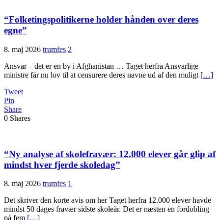
“Folketingspolitikerne holder hånden over deres
egne”
8. maj 2026
trumfes
2
Ansvar – det er en by i Afghanistan … Taget herfra Ansvarlige
ministre får nu lov til at censurere deres navne ud af den muligt
[…]
Tweet
Pin
Share
0
Shares
“Ny analyse af skolefravær: 12.000 elever går glip af
mindst hver fjerde skoledag”
8. maj 2026
trumfes
1
Det skriver den korte avis om her Taget herfra 12.000 elever havde
mindst 50 dages fravær sidste skoleår. Det er næsten en fordobling
på fem
[…]