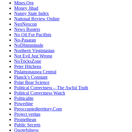
Mises.Org
Money Jihad
Nanny State Index
National Review Online
NeoNeocon
News Busters
No Oil For Pacifists
No-Pasaran
NoDhimmitude
Northern Virginiastan
Not Evil Just Wrong
NoTricksZone
Peter Hitchens
Pislamonausea Central
Planck’s Constant
Polar Bear Science
Political Correctness – The Awful Truth
Political Correctness Watch
Politicalite
Powerline
Preoccupiedterritory.Com
Project veritas
Promethean
Public Secrets
Quotefulness