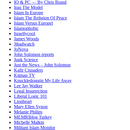
IQ & PC — By Chris Brand
Iraq The Model
Islam In Europe
Islam The Religion Of Peace
Islam Versus Europe
l
Islamophobic
Israellycool
James Woods
Jihadwatch
JoNova
John Solomon reports
Junk Science
Just the News – John Solomon
Kafir Crusaders
Kitman TV
Knuckledraggin My Life Away
Lee Jay Walker
Legal Insurrection
Liberal Logic 101
Lionheart
Mary Ellen Synon
Melanie Philips
MEMRIblog Turkey
Michelle Malkin
Militant Islam Monitor