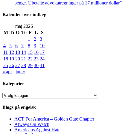
penge. Ubetalte advokat­regninger på 17 millioner dollar”
Kalender over indlæg
maj 2026
M
Ti
O
To
F
L
S
1
2
3
4
5
6
7
8
9
10
11
12
13
14
15
16
17
18
19
20
21
22
23
24
25
26
27
28
29
30
31
« apr
jun »
Kategorier
Kategorier
Blogs på engelsk
ACT For America – Golden Gate Chapter
Always On Watch
Americans Against Hate