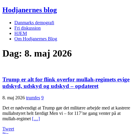
Hodjanernes blog
Danmarks demografi
Fri diskussion
HJEM
Om Hodjanernes Blog
Dag:
8. maj 2026
Trump er alt for flink overfor mullah-regimets evige
udskyd, udskyd og udskyd – opdateret
8. maj 2026
trumfes
9
Det er nødvendigt at Trump gør det militære arbejde med at kastrere
mullahstyret helt færdigt Men vi – for 117’ne gang venter på at
mullah-regimet
[…]
Tweet