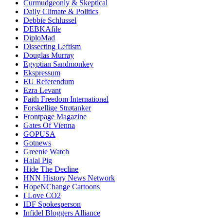
Curmudgeonly & Skeptical
Daily Climate & Politics
Debbie Schlussel
DEBKAfile
DiploMad
Dissecting Leftism
Douglas Murray
Egyptian Sandmonkey
Ekspressum
EU Referendum
Ezra Levant
Faith Freedom International
Forskellige Strøtanker
Frontpage Magazine
Gates Of Vienna
GOPUSA
Gotnews
Greenie Watch
Halal Pig
Hide The Decline
HNN History News Network
HopeNChange Cartoons
I Love CO2
IDF Spokesperson
Infidel Bloggers Alliance