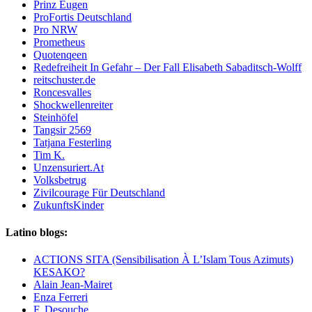
Prinz Eugen
ProFortis Deutschland
Pro NRW
Prometheus
Quotenqeen
Redefreiheit In Gefahr – Der Fall Elisabeth Sabaditsch-Wolff
reitschuster.de
Roncesvalles
Shockwellenreiter
Steinhöfel
Tangsir 2569
Tatjana Festerling
Tim K.
Unzensuriert.At
Volksbetrug
Zivilcourage Für Deutschland
ZukunftsKinder
Latino blogs:
ACTIONS SITA (Sensibilisation À L’Islam Tous Azimuts)
KESAKO?
Alain Jean-Mairet
Enza Ferreri
F. Desouche