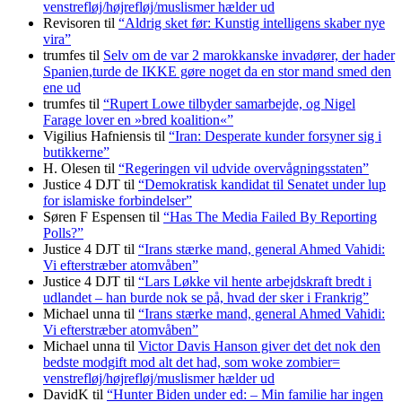
venstrefløj/højrefløj/muslismer hælder ud
Revisoren
til
“Aldrig sket før: Kunstig intelligens skaber nye
vira”
trumfes
til
Selv om de var 2 marokkanske invadører, der hader
Spanien,turde de IKKE gøre noget da en stor mand smed den
ene ud
trumfes
til
“Rupert Lowe tilbyder samarbejde, og Nigel
Farage lover en »bred koalition«”
Vigilius Hafniensis
til
“Iran: Desperate kunder forsyner sig i
butikkerne”
H. Olesen
til
“Regeringen vil udvide overvågningsstaten”
Justice 4 DJT
til
“Demokratisk kandidat til Senatet under lup
for islamiske forbindelser”
Søren F Espensen
til
“Has The Media Failed By Reporting
Polls?”
Justice 4 DJT
til
“Irans stærke mand, general Ahmed Vahidi:
Vi efterstræber atomvåben”
Justice 4 DJT
til
“Lars Løkke vil hente arbejdskraft bredt i
udlandet – han burde nok se på, hvad der sker i Frankrig”
Michael unna
til
“Irans stærke mand, general Ahmed Vahidi:
Vi efterstræber atomvåben”
Michael unna
til
Victor Davis Hanson giver det det nok den
bedste modgift mod alt det had, som woke zombier=
venstrefløj/højrefløj/muslismer hælder ud
DavidK
til
“Hunter Biden under ed: – Min familie har ingen