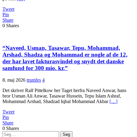
Tweet
Pin
Share
0
Shares
“Naveed, Usman, Tasawar, Tepu, Mohammad,
Arshad, Shadza og Mohammad er nogle af de 12,
der har lavet fakturasvindel og snydt det danske
samfund for 300 mio. kr.”
8. maj 2026
trumfes
4
Det skriver Ralf Pittelkow her Taget herfra Naveed Anwar, hans
bror Usman Ali Anwar, Tasawar Hussein, Tepu Islam Ashraf,
Mohammad Arshad, Shadzad Iqbal Mohammad Akbar
[…]
Tweet
Pin
Share
0
Shares
Søg