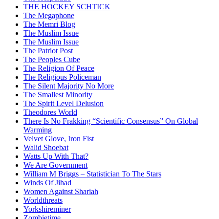
THE HOCKEY SCHTICK
The Megaphone
The Memri Blog
The Muslim Issue
The Muslim Issue
The Patriot Post
The Peoples Cube
The Religion Of Peace
The Religious Policeman
The Silent Majority No More
The Smallest Minority
The Spirit Level Delusion
Theodores World
There Is No Frakking “Scientific Consensus” On Global
Warming
Velvet Glove, Iron Fist
Walid Shoebat
Watts Up With That?
We Are Government
William M Briggs – Statistician To The Stars
Winds Of Jihad
Women Against Shariah
Worldthreats
Yorkshireminer
Zombietime