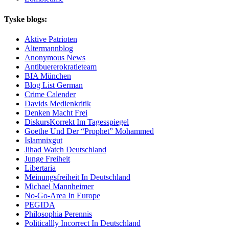
Tyske blogs:
Aktive Patrioten
Altermannblog
Anonymous News
Antibuererokratieteam
BIA München
Blog List German
Crime Calender
Davids Medienkritik
Denken Macht Frei
DiskursKorrekt Im Tagesspiegel
Goethe Und Der “Prophet” Mohammed
Islamnixgut
Jihad Watch Deutschland
Junge Freiheit
Libertaria
Meinungsfreiheit In Deutschland
Michael Mannheimer
No-Go-Area In Europe
PEGIDA
Philosophia Perennis
Politicallly Incorrect In Deutschland