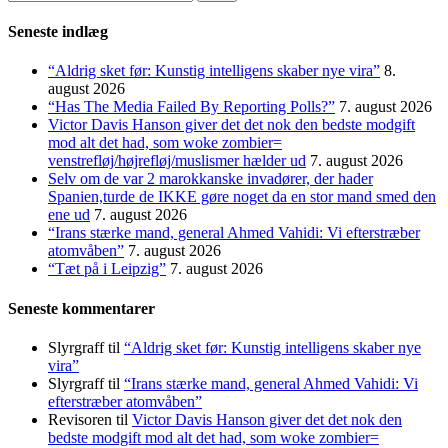
efter:
Seneste indlæg
“Aldrig sket før: Kunstig intelligens skaber nye vira”
8.
august 2026
“Has The Media Failed By Reporting Polls?”
7. august 2026
Victor Davis Hanson giver det det nok den bedste modgift
mod alt det had, som woke zombier=
venstrefløj/højrefløj/muslismer hælder ud
7. august 2026
Selv om de var 2 marokkanske invadører, der hader
Spanien,turde de IKKE gøre noget da en stor mand smed den
ene ud
7. august 2026
“Irans stærke mand, general Ahmed Vahidi: Vi efterstræber
atomvåben”
7. august 2026
“Tæt på i Leipzig”
7. august 2026
Seneste kommentarer
Slyrgraff
til
“Aldrig sket før: Kunstig intelligens skaber nye
vira”
Slyrgraff
til
“Irans stærke mand, general Ahmed Vahidi: Vi
efterstræber atomvåben”
Revisoren
til
Victor Davis Hanson giver det det nok den
bedste modgift mod alt det had, som woke zombier=