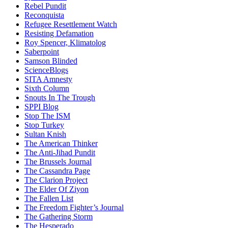
Rebel Pundit
Reconquista
Refugee Resettlement Watch
Resisting Defamation
Roy Spencer, Klimatolog
Saberpoint
Samson Blinded
ScienceBlogs
SITA Amnesty
Sixth Column
Snouts In The Trough
SPPI Blog
Stop The ISM
Stop Turkey
Sultan Knish
The American Thinker
The Anti-Jihad Pundit
The Brussels Journal
The Cassandra Page
The Clarion Project
The Elder Of Ziyon
The Fallen List
The Freedom Fighter’s Journal
The Gathering Storm
The Hesperado