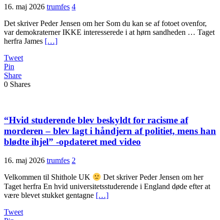
16. maj 2026
trumfes
4
Det skriver Peder Jensen om her Som du kan se af fotoet ovenfor,
var demokraterner IKKE interesserede i at hørn sandheden … Taget
herfra James
[…]
Tweet
Pin
Share
0
Shares
“Hvid studerende blev beskyldt for racisme af
morderen – blev lagt i håndjern af politiet, mens han
blødte ihjel” -opdateret med video
16. maj 2026
trumfes
2
Velkommen til Shithole UK
Det skriver Peder Jensen om her
Taget herfra En hvid universitetsstuderende i England døde efter at
være blevet stukket gentagne
[…]
Tweet