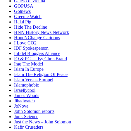
Gates Of Vienna
GOPUSA
Gotnews
Greenie Watch
Halal Pig
Hide The Decline
HNN History News Network
HopeNChange Cartoons
I Love CO2
IDF Spokesperson
Infidel Bloggers Alliance
IQ & PC — By Chris Brand
Iraq The Model
Islam In Europe
Islam The Religion Of Peace
Islam Versus Europe
l
Islamophobic
Israellycool
James Woods
Jihadwatch
JoNova
John Solomon reports
Junk Science
Just the News – John Solomon
Kafir Crusaders