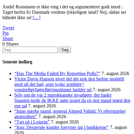
André Rossmann er ikke enig i det og argumenterer godt imod :
Taget herfra Er Danmark verdens lykkeligste land? Nej, sådan ser
billedet ikke ud
[…]
Tweet
Pin
Share
0
Shares
Søg
efter:
Seneste indlæg
“Has The Media Failed By Reporting Polls?”
7. august 2026
Victor Davis Hanson giver det det nok den bedste modgift
mod alt det had, som woke zombier=
venstrefløj/højrefløj/muslismer hælder ud
7. august 2026
Selv om de var 2 marokkanske invadører, der hader
Spanien,turde de IKKE gøre noget da en stor mand smed den
ene ud
7. august 2026
“Irans stærke mand, general Ahmed Vahidi: Vi efterstræber
atomvåben”
7. august 2026
“Tæt på i Leipzig”
7. august 2026
“Iran: Desperate kunder forsyner sig i butikkerne”
7. august
2026