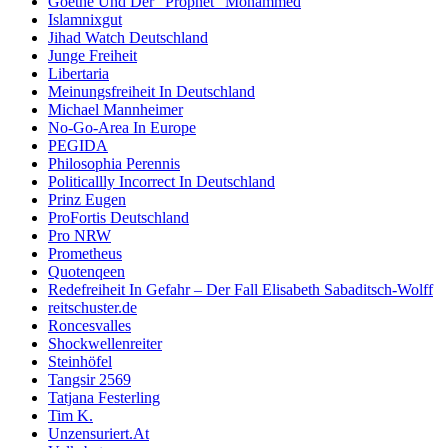
Goethe Und Der “Prophet” Mohammed
Islamnixgut
Jihad Watch Deutschland
Junge Freiheit
Libertaria
Meinungsfreiheit In Deutschland
Michael Mannheimer
No-Go-Area In Europe
PEGIDA
Philosophia Perennis
Politicallly Incorrect In Deutschland
Prinz Eugen
ProFortis Deutschland
Pro NRW
Prometheus
Quotenqeen
Redefreiheit In Gefahr – Der Fall Elisabeth Sabaditsch-Wolff
reitschuster.de
Roncesvalles
Shockwellenreiter
Steinhöfel
Tangsir 2569
Tatjana Festerling
Tim K.
Unzensuriert.At