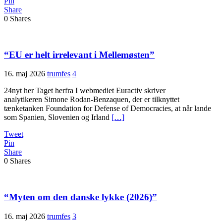
Pin
Share
0
Shares
“EU er helt irrelevant i Mellemøsten”
16. maj 2026
trumfes
4
24nyt her Taget herfra I webmediet Euractiv skriver
analytikeren Simone Rodan-Benzaquen, der er tilknyttet
tænketanken Foundation for Defense of Democracies, at når lande
som Spanien, Slovenien og Irland
[…]
Tweet
Pin
Share
0
Shares
“Myten om den danske lykke (2026)”
16. maj 2026
trumfes
3