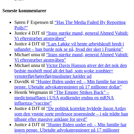
Seneste kommentarer
Søren F Espensen
til
“Has The Media Failed By Reporting
Polls?”
Justice 4 DJT
til
“Irans stærke mand, general Ahmed Vahidi:
Vi efterstræber atomvåben”
Justice 4 DJT
til
“Lars Løkke vil hente arbejdskraft bredt i
udlandet – han burde nok se på, hvad der sker i Frankrig”
Michael unna
til
“Irans stærke mand, general Ahmed Vahidi:
Vi efterstræber atomvåben”
Michael unna
til
Victor Davis Hanson giver det det nok den
bedste modgift mod alt det had, som woke zombier=
venstrefløj/højrefløj/muslismer hælder ud
DavidK
til
“Hunter Biden under ed: – Min familie har ingen
penge. Ubetalte advokat­regninger på 17 millioner dollar”
Henrik Wegmann
til
“The Empire Strikes Back” –
medicinmaffiaen i USA godkender endnu en mRNA
influenza-“vaccine”
Justice 4 DJT
til
“De politisk korrekte hyldede Jason Arday
som den yngste sorte professor nogensinde – i går trådte han
tilbage efter massive anklage for snyd”
Justice 4 DJT
til
“Hunter Biden under ed: – Min familie har
ingen penge. Ubetalte advokat­regninger på 17 millioner