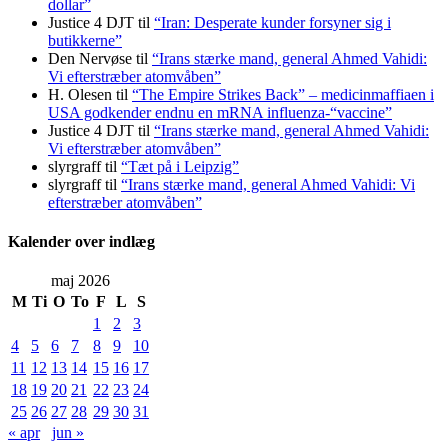
dollar”
Justice 4 DJT
til
“Iran: Desperate kunder forsyner sig i
butikkerne”
Den Nervøse
til
“Irans stærke mand, general Ahmed Vahidi:
Vi efterstræber atomvåben”
H. Olesen
til
“The Empire Strikes Back” – medicinmaffiaen i
USA godkender endnu en mRNA influenza-“vaccine”
Justice 4 DJT
til
“Irans stærke mand, general Ahmed Vahidi:
Vi efterstræber atomvåben”
slyrgraff
til
“Tæt på i Leipzig”
slyrgraff
til
“Irans stærke mand, general Ahmed Vahidi: Vi
efterstræber atomvåben”
Kalender over indlæg
maj 2026
M
Ti
O
To
F
L
S
1
2
3
4
5
6
7
8
9
10
11
12
13
14
15
16
17
18
19
20
21
22
23
24
25
26
27
28
29
30
31
« apr
jun »