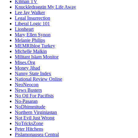
Kitman TV
Knuckledraggin My Life Away
Lee Jay Walker
Legal Insurrection
Liberal Logic 101
Lionheart
Mary Ellen Synon
Melanie Philips
MEMRIblog Turkey
Michelle Malkin
Militant Islam Monitor
Mises.Org
Money Jihad
Nanny State Index
National Review Online
NeoNeocon
News Busters
No Oil For Pacifists
No-Pasaran
NoDhimmitude
Northern Virginiastan
Not Evil Just Wrong
NoTricksZone
Peter Hitchens
Pislamonausea Central