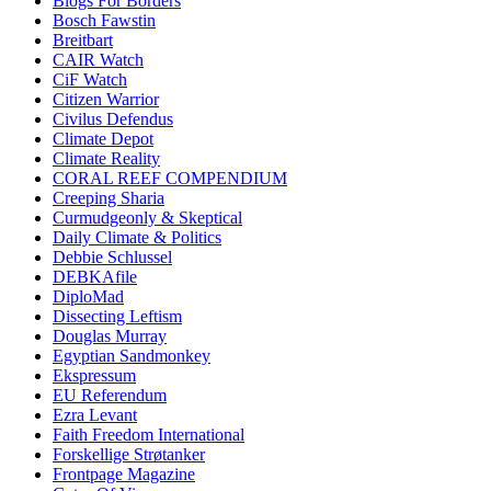
Blogs For Borders
Bosch Fawstin
Breitbart
CAIR Watch
CiF Watch
Citizen Warrior
Civilus Defendus
Climate Depot
Climate Reality
CORAL REEF COMPENDIUM
Creeping Sharia
Curmudgeonly & Skeptical
Daily Climate & Politics
Debbie Schlussel
DEBKAfile
DiploMad
Dissecting Leftism
Douglas Murray
Egyptian Sandmonkey
Ekspressum
EU Referendum
Ezra Levant
Faith Freedom International
Forskellige Strøtanker
Frontpage Magazine