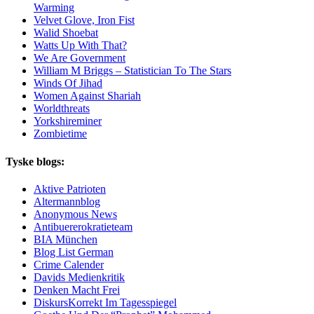
Warming
Velvet Glove, Iron Fist
Walid Shoebat
Watts Up With That?
We Are Government
William M Briggs – Statistician To The Stars
Winds Of Jihad
Women Against Shariah
Worldthreats
Yorkshireminer
Zombietime
Tyske blogs:
Aktive Patrioten
Altermannblog
Anonymous News
Antibuererokratieteam
BIA München
Blog List German
Crime Calender
Davids Medienkritik
Denken Macht Frei
DiskursKorrekt Im Tagesspiegel