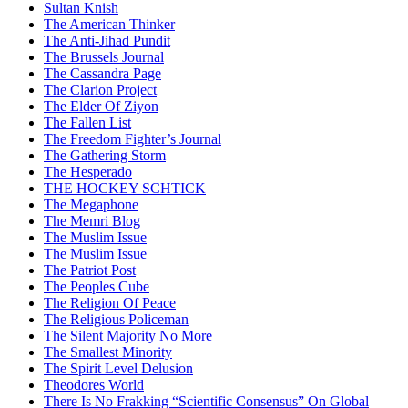
Sultan Knish
The American Thinker
The Anti-Jihad Pundit
The Brussels Journal
The Cassandra Page
The Clarion Project
The Elder Of Ziyon
The Fallen List
The Freedom Fighter’s Journal
The Gathering Storm
The Hesperado
THE HOCKEY SCHTICK
The Megaphone
The Memri Blog
The Muslim Issue
The Muslim Issue
The Patriot Post
The Peoples Cube
The Religion Of Peace
The Religious Policeman
The Silent Majority No More
The Smallest Minority
The Spirit Level Delusion
Theodores World
There Is No Frakking “Scientific Consensus” On Global