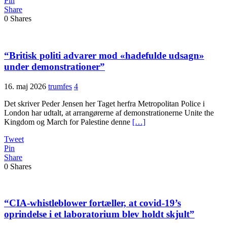
Pin
Share
0
Shares
“Britisk politi advarer mod «hadefulde udsagn»
under demonstrationer”
16. maj 2026
trumfes
4
Det skriver Peder Jensen her Taget herfra Metropolitan Police i
London har udtalt, at arrangørerne af demonstrationerne Unite the
Kingdom og March for Palestine denne
[…]
Tweet
Pin
Share
0
Shares
“CIA-whistleblower fortæller, at covid-19’s
oprindelse i et laboratorium blev holdt skjult”