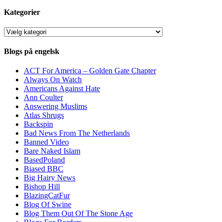
Kategorier
Kategorier
Blogs på engelsk
ACT For America – Golden Gate Chapter
Always On Watch
Americans Against Hate
Ann Coulter
Answering Muslims
Atlas Shrugs
Backspin
Bad News From The Netherlands
Banned Video
Bare Naked Islam
BasedPoland
Biased BBC
Big Hairy News
Bishop Hill
BlazingCatFur
Blog Of Swine
Blog Them Out Of The Stone Age