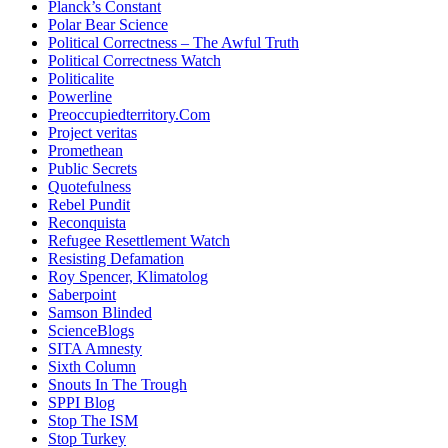
Planck’s Constant
Polar Bear Science
Political Correctness – The Awful Truth
Political Correctness Watch
Politicalite
Powerline
Preoccupiedterritory.Com
Project veritas
Promethean
Public Secrets
Quotefulness
Rebel Pundit
Reconquista
Refugee Resettlement Watch
Resisting Defamation
Roy Spencer, Klimatolog
Saberpoint
Samson Blinded
ScienceBlogs
SITA Amnesty
Sixth Column
Snouts In The Trough
SPPI Blog
Stop The ISM
Stop Turkey