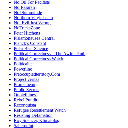
No Oil For Pacifists
No-Pasaran
NoDhimmitude
Northern Virginiastan
Not Evil Just Wrong
NoTricksZone
Peter Hitchens
Pislamonausea Central
Planck’s Constant
Polar Bear Science
Political Correctness – The Awful Truth
Political Correctness Watch
Politicalite
Powerline
Preoccupiedterritory.Com
Project veritas
Promethean
Public Secrets
Quotefulness
Rebel Pundit
Reconquista
Refugee Resettlement Watch
Resisting Defamation
Roy Spencer, Klimatolog
Saberpoint