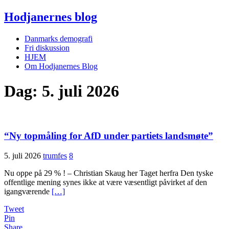
Hodjanernes blog
Danmarks demografi
Fri diskussion
HJEM
Om Hodjanernes Blog
Dag:
5. juli 2026
“Ny top­måling for AfD under parti­ets lands­møte”
5. juli 2026
trumfes
8
Nu oppe på 29 % ! – Christian Skaug her Taget herfra Den tyske
offentlige mening synes ikke at være væsentligt påvirket af den
igangværende
[…]
Tweet
Pin
Share