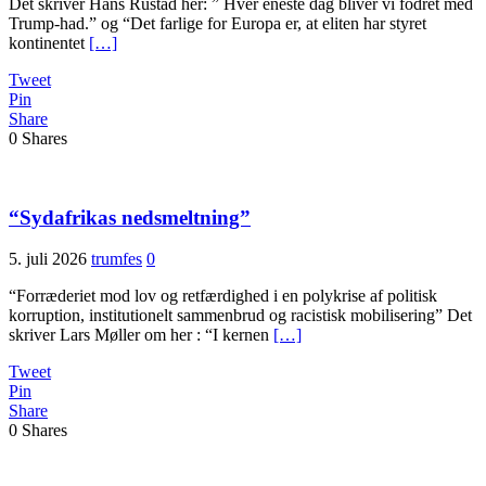
Det skriver Hans Rustad her: ” Hver eneste dag bliver vi fodret med
Trump-had.” og “Det farlige for Europa er, at eliten har styret
kontinentet
[…]
Tweet
Pin
Share
0
Shares
“Sydafrikas nedsmeltning”
5. juli 2026
trumfes
0
“Forræderiet mod lov og retfærdighed i en polykrise af politisk
korruption, institutionelt sammenbrud og racistisk mobilisering” Det
skriver Lars Møller om her : “I kernen
[…]
Tweet
Pin
Share
0
Shares