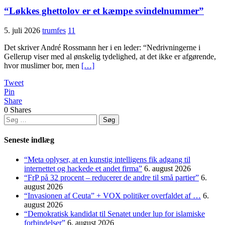
“Løkkes ghettolov er et kæmpe svindelnummer”
5. juli 2026
trumfes
11
Det skriver André Rossmann her i en leder: “Nedrivningerne i
Gellerup viser med al ønskelig tydelighed, at det ikke er afgørende,
hvor muslimer bor, men
[…]
Tweet
Pin
Share
0
Shares
Søg
efter:
Seneste indlæg
“Meta oplyser, at en kunstig intelligens fik adgang til
internettet og hackede et andet firma”
6. august 2026
“FrP på 32 procent – reducerer de andre til små partier”
6.
august 2026
“Invasionen af Ceuta” + VOX politiker overfaldet af …
6.
august 2026
“Demokratisk kandidat til Senatet under lup for islamiske
forbindelser”
6. august 2026