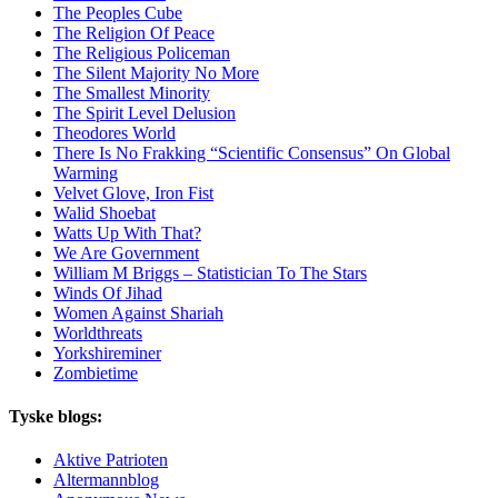
The Peoples Cube
The Religion Of Peace
The Religious Policeman
The Silent Majority No More
The Smallest Minority
The Spirit Level Delusion
Theodores World
There Is No Frakking “Scientific Consensus” On Global
Warming
Velvet Glove, Iron Fist
Walid Shoebat
Watts Up With That?
We Are Government
William M Briggs – Statistician To The Stars
Winds Of Jihad
Women Against Shariah
Worldthreats
Yorkshireminer
Zombietime
Tyske blogs:
Aktive Patrioten
Altermannblog