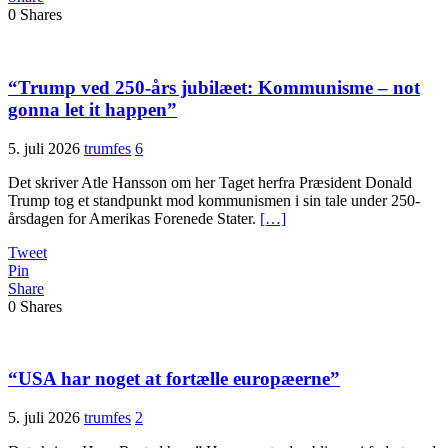
0
Shares
“Trump ved 250-års jubilæet: Kommunisme – not
gonna let it happen”
5. juli 2026
trumfes
6
Det skriver Atle Hansson om her Taget herfra Præsident Donald
Trump tog et standpunkt mod kommunismen i sin tale under 250-
årsdagen for Amerikas Forenede Stater.
[…]
Tweet
Pin
Share
0
Shares
“USA har noget at fortælle europæerne”
5. juli 2026
trumfes
2