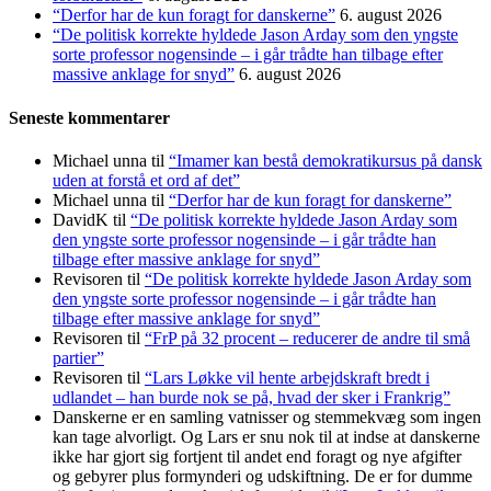
“Derfor har de kun foragt for danskerne”
6. august 2026
“De politisk korrekte hyldede Jason Arday som den yngste
sorte professor nogensinde – i går trådte han tilbage efter
massive anklage for snyd”
6. august 2026
Seneste kommentarer
Michael unna
til
“Imamer kan bestå demokratikursus på dansk
uden at forstå et ord af det”
Michael unna
til
“Derfor har de kun foragt for danskerne”
DavidK
til
“De politisk korrekte hyldede Jason Arday som
den yngste sorte professor nogensinde – i går trådte han
tilbage efter massive anklage for snyd”
Revisoren
til
“De politisk korrekte hyldede Jason Arday som
den yngste sorte professor nogensinde – i går trådte han
tilbage efter massive anklage for snyd”
Revisoren
til
“FrP på 32 procent – reducerer de andre til små
partier”
Revisoren
til
“Lars Løkke vil hente arbejdskraft bredt i
udlandet – han burde nok se på, hvad der sker i Frankrig”
Danskerne er en samling vatnisser og stemmekvæg som ingen
kan tage alvorligt. Og Lars er snu nok til at indse at danskerne
ikke har gjort sig fortjent til andet end foragt og nye afgifter
og gebyrer plus formynderi og udskiftning. De er for dumme