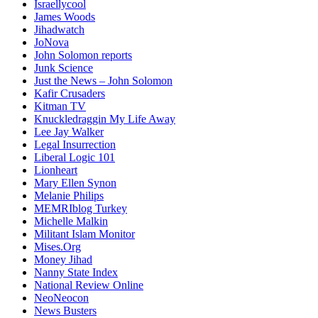
Israellycool
James Woods
Jihadwatch
JoNova
John Solomon reports
Junk Science
Just the News – John Solomon
Kafir Crusaders
Kitman TV
Knuckledraggin My Life Away
Lee Jay Walker
Legal Insurrection
Liberal Logic 101
Lionheart
Mary Ellen Synon
Melanie Philips
MEMRIblog Turkey
Michelle Malkin
Militant Islam Monitor
Mises.Org
Money Jihad
Nanny State Index
National Review Online
NeoNeocon
News Busters