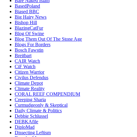
Bare Naked Islam
BasedPoland
Biased BBC
Big Hairy News
Bishop Hill
BlazingCatFur
Blog Of Swine
Blog Them Out Of The Stone Age
Blogs For Borders
Bosch Fawstin
Breitbart
CAIR Watch
CiF Watch
Citizen Warrior
Civilus Defendus
Climate Depot
Climate Reality
CORAL REEF COMPENDIUM
Creeping Sharia
Curmudgeonly & Skeptical
Daily Climate & Politics
Debbie Schlussel
DEBKAfile
DiploMad
Dissecting Leftism