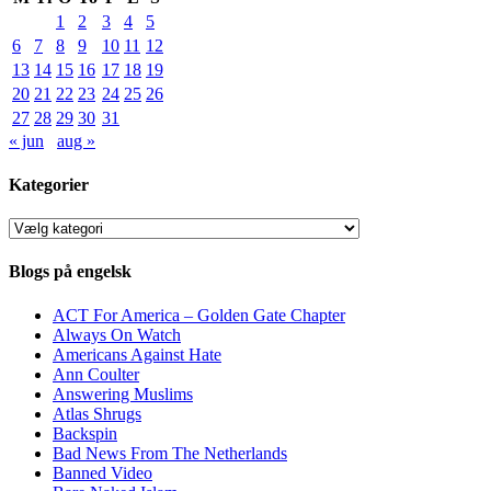
1
2
3
4
5
6
7
8
9
10
11
12
13
14
15
16
17
18
19
20
21
22
23
24
25
26
27
28
29
30
31
« jun
aug »
Kategorier
Kategorier
Blogs på engelsk
ACT For America – Golden Gate Chapter
Always On Watch
Americans Against Hate
Ann Coulter
Answering Muslims
Atlas Shrugs
Backspin
Bad News From The Netherlands
Banned Video