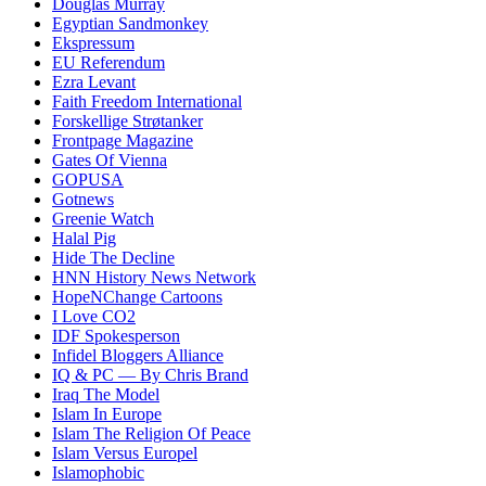
Douglas Murray
Egyptian Sandmonkey
Ekspressum
EU Referendum
Ezra Levant
Faith Freedom International
Forskellige Strøtanker
Frontpage Magazine
Gates Of Vienna
GOPUSA
Gotnews
Greenie Watch
Halal Pig
Hide The Decline
HNN History News Network
HopeNChange Cartoons
I Love CO2
IDF Spokesperson
Infidel Bloggers Alliance
IQ & PC — By Chris Brand
Iraq The Model
Islam In Europe
Islam The Religion Of Peace
Islam Versus Europe
l
Islamophobic