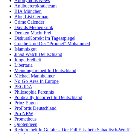
Anonymous News
Antibuererokratieteam
BIA München
Blog List German
Crime Calender
Davids Medienkritik
Denken Macht Frei
DiskursKorrekt Im Tagesspiegel
Goethe Und Der “Prophet” Mohammed
Islamnixgut
Jihad Watch Deutschland
Junge Freiheit
Libertaria
Meinungsfreiheit In Deutschland
Michael Mannheimer
No-Go-Area In Europe
PEGIDA
Philosophia Perennis
Politicallly Incorrect In Deutschland
Prinz Eugen
ProFortis Deutschland
Pro NRW
Prometheus
Quotenqeen
Redefreiheit In Gefahr – Der Fall Elisabeth Sabaditsch-Wolff