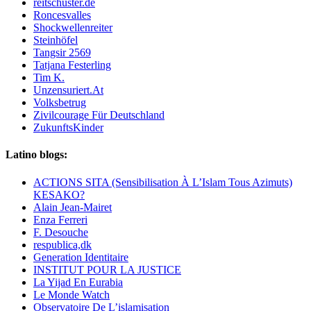
reitschuster.de
Roncesvalles
Shockwellenreiter
Steinhöfel
Tangsir 2569
Tatjana Festerling
Tim K.
Unzensuriert.At
Volksbetrug
Zivilcourage Für Deutschland
ZukunftsKinder
Latino blogs:
ACTIONS SITA (Sensibilisation À L’Islam Tous Azimuts)
KESAKO?
Alain Jean-Mairet
Enza Ferreri
F. Desouche
respublica,dk
Generation Identitaire
INSTITUT POUR LA JUSTICE
La Yijad En Eurabia
Le Monde Watch
Observatoire De L’islamisation