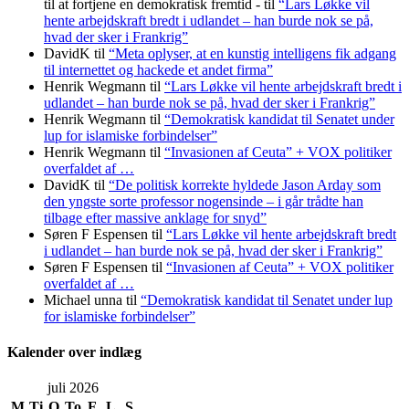
til at fortjene en demokratisk fremtid -
til
“Lars Løkke vil
hente arbejdskraft bredt i udlandet – han burde nok se på,
hvad der sker i Frankrig”
DavidK
til
“Meta oplyser, at en kunstig intelligens fik adgang
til internettet og hackede et andet firma”
Henrik Wegmann
til
“Lars Løkke vil hente arbejdskraft bredt i
udlandet – han burde nok se på, hvad der sker i Frankrig”
Henrik Wegmann
til
“Demokratisk kandidat til Senatet under
lup for islamiske forbindelser”
Henrik Wegmann
til
“Invasionen af Ceuta” + VOX politiker
overfaldet af …
DavidK
til
“De politisk korrekte hyldede Jason Arday som
den yngste sorte professor nogensinde – i går trådte han
tilbage efter massive anklage for snyd”
Søren F Espensen
til
“Lars Løkke vil hente arbejdskraft bredt
i udlandet – han burde nok se på, hvad der sker i Frankrig”
Søren F Espensen
til
“Invasionen af Ceuta” + VOX politiker
overfaldet af …
Michael unna
til
“Demokratisk kandidat til Senatet under lup
for islamiske forbindelser”
Kalender over indlæg
juli 2026
M
Ti
O
To
F
L
S