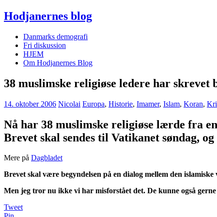
Hodjanernes blog
Danmarks demografi
Fri diskussion
HJEM
Om Hodjanernes Blog
38 muslimske religiøse ledere har skrevet
14. oktober 2006
Nicolai
Europa
,
Historie
,
Imamer
,
Islam
,
Koran
,
Kri
Nå har 38 muslimske religiøse lærde fra en
Brevet skal sendes til Vatikanet søndag, og 
Mere på
Dagbladet
Brevet skal være begyndelsen på en dialog mellem den islamiske ve
Men jeg tror nu ikke vi har misforstået det. De kunne også gerne 
Tweet
Pin