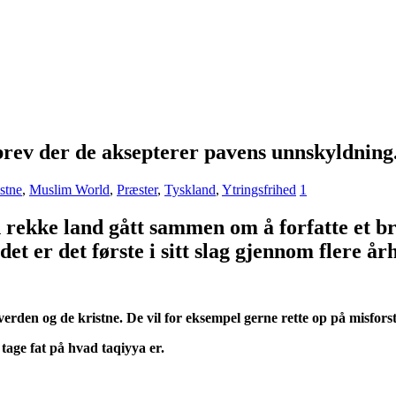
 brev der de aksepterer pavens unnskyldning
stne
,
Muslim World
,
Præster
,
Tyskland
,
Ytringsfrihed
1
 rekke land gått sammen om å forfatte et br
det er det første i sitt slag gjennom flere år
rden og de kristne. De vil for eksempel gerne rette op på misforst
tage fat på hvad taqiyya er.