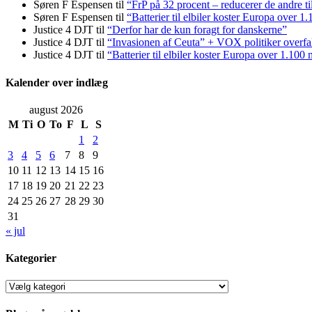
Søren F Espensen
til
“FrP på 32 procent – reducerer de andre ti
Søren F Espensen
til
“Batterier til elbiler koster Europa over 1
Justice 4 DJT
til
“Derfor har de kun foragt for danskerne”
Justice 4 DJT
til
“Invasionen af Ceuta” + VOX politiker overfa
Justice 4 DJT
til
“Batterier til elbiler koster Europa over 1.100 
Kalender over indlæg
august 2026
M
Ti
O
To
F
L
S
1
2
3
4
5
6
7
8
9
10
11
12
13
14
15
16
17
18
19
20
21
22
23
24
25
26
27
28
29
30
31
« jul
Kategorier
Kategorier