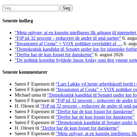
Søg
efter:
Seneste indlæg
“Meta oplyser, at en kunstig intelligens fik adgang til internett
“FrP på 32 procent – reducerer de andre til små partier”
6. augu
“Invasionen af Ceuta” + VOX politiker overfaldet af …
6. aug
“Demokratisk kandidat til Senatet under lup for islamiske forbi
“Derfor har de kun foragt for danskerne”
6. august 2026
“De politisk korrekte hyldede Jason Arday som den yngste sorte 
Seneste kommentarer
Søren F Espensen
til
“Lars Løkke vil hente arbejdskraft bredt i
Søren F Espensen
til
“Invasionen af Ceuta” + VOX politiker ov
Michael unna
til
“Demokratisk kandidat til Senatet under lup fo
Søren F Espensen
til
“FrP på 32 procent – reducerer de andre ti
H. Olesen
til
“FrP på 32 procent – reducerer de andre til små pa
Søren F Espensen
til
“Derfor har de kun foragt for danskerne”
Søren F Espensen
til
“Derfor har de kun foragt for danskerne”
Søren F Espensen
til
“Demokratisk kandidat til Senatet under lu
H. Olesen
til
“Derfor har de kun foragt for danskerne”
Søren F Espensen
til
“Meta oplyser, at en kunstig intelligens fi