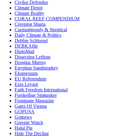
Civilus Defendus
Climate Depot
Climate Reality
CORAL REEF COMPENDIUM
Creeping Sharia
Curmudgeonly & Skeptical
Daily Climate & Politics
Debbie Schlussel
DEBKAfile
DiploMad
Dissecting Leftism
Douglas Murray
Egyptian Sandmonkey
Ekspressum
EU Referendum
Ezra Levant
Faith Freedom International
Forskellige Strøtanker
Frontpage Magazine
Gates Of Vienna
GOPUSA
Gotnews
Greenie Watch
Halal Pig
Hide The Decline