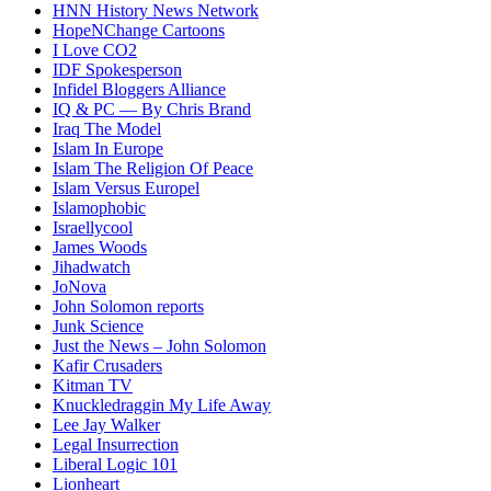
HNN History News Network
HopeNChange Cartoons
I Love CO2
IDF Spokesperson
Infidel Bloggers Alliance
IQ & PC — By Chris Brand
Iraq The Model
Islam In Europe
Islam The Religion Of Peace
Islam Versus Europe
l
Islamophobic
Israellycool
James Woods
Jihadwatch
JoNova
John Solomon reports
Junk Science
Just the News – John Solomon
Kafir Crusaders
Kitman TV
Knuckledraggin My Life Away
Lee Jay Walker
Legal Insurrection
Liberal Logic 101
Lionheart