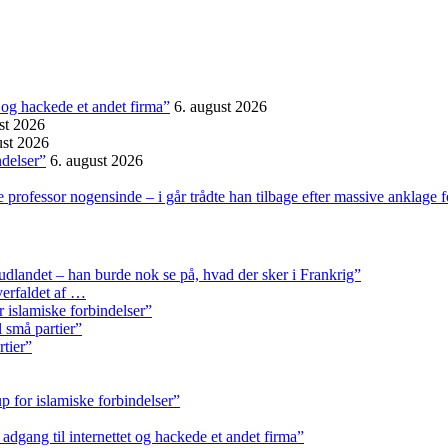
et og hackede et andet firma”
6. august 2026
st 2026
ust 2026
ndelser”
6. august 2026
professor nogensinde – i går trådte han tilbage efter massive anklage 
 udlandet – han burde nok se på, hvad der sker i Frankrig”
erfaldet af …
r islamiske forbindelser”
l små partier”
rtier”
p for islamiske forbindelser”
k adgang til internettet og hackede et andet firma”