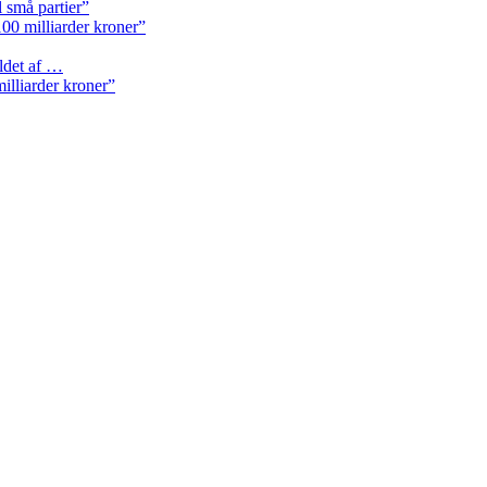
l små partier”
.100 milliarder kroner”
ldet af …
milliarder kroner”