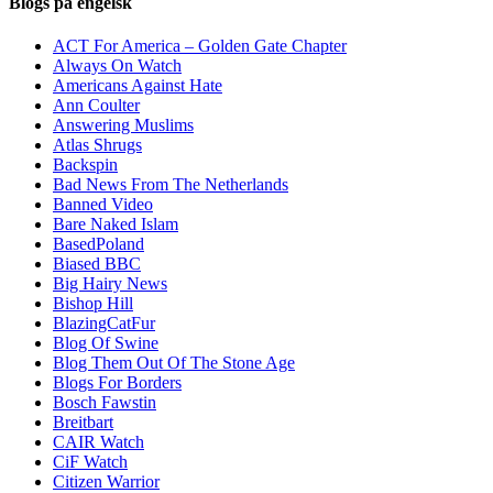
Blogs på engelsk
ACT For America – Golden Gate Chapter
Always On Watch
Americans Against Hate
Ann Coulter
Answering Muslims
Atlas Shrugs
Backspin
Bad News From The Netherlands
Banned Video
Bare Naked Islam
BasedPoland
Biased BBC
Big Hairy News
Bishop Hill
BlazingCatFur
Blog Of Swine
Blog Them Out Of The Stone Age
Blogs For Borders
Bosch Fawstin
Breitbart
CAIR Watch
CiF Watch
Citizen Warrior