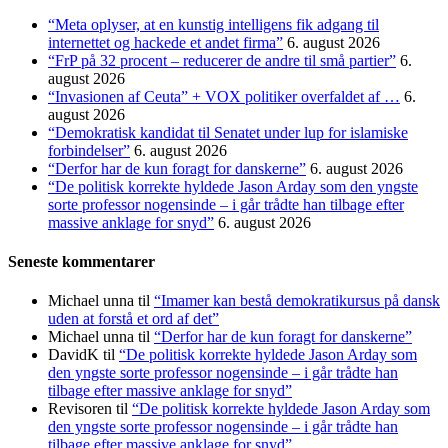
“Meta oplyser, at en kunstig intelligens fik adgang til
internettet og hackede et andet firma”
6. august 2026
“FrP på 32 procent – reducerer de andre til små partier”
6.
august 2026
“Invasionen af Ceuta” + VOX politiker overfaldet af …
6.
august 2026
“Demokratisk kandidat til Senatet under lup for islamiske
forbindelser”
6. august 2026
“Derfor har de kun foragt for danskerne”
6. august 2026
“De politisk korrekte hyldede Jason Arday som den yngste
sorte professor nogensinde – i går trådte han tilbage efter
massive anklage for snyd”
6. august 2026
Seneste kommentarer
Michael unna
til
“Imamer kan bestå demokratikursus på dansk
uden at forstå et ord af det”
Michael unna
til
“Derfor har de kun foragt for danskerne”
DavidK
til
“De politisk korrekte hyldede Jason Arday som
den yngste sorte professor nogensinde – i går trådte han
tilbage efter massive anklage for snyd”
Revisoren
til
“De politisk korrekte hyldede Jason Arday som
den yngste sorte professor nogensinde – i går trådte han
tilbage efter massive anklage for snyd”