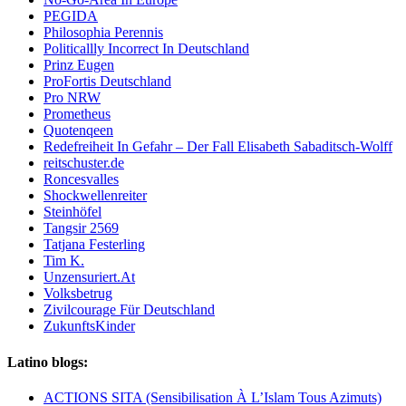
PEGIDA
Philosophia Perennis
Politicallly Incorrect In Deutschland
Prinz Eugen
ProFortis Deutschland
Pro NRW
Prometheus
Quotenqeen
Redefreiheit In Gefahr – Der Fall Elisabeth Sabaditsch-Wolff
reitschuster.de
Roncesvalles
Shockwellenreiter
Steinhöfel
Tangsir 2569
Tatjana Festerling
Tim K.
Unzensuriert.At
Volksbetrug
Zivilcourage Für Deutschland
ZukunftsKinder
Latino blogs:
ACTIONS SITA (Sensibilisation À L’Islam Tous Azimuts)