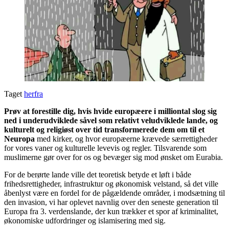
Taget
herfra
Prøv at forestille dig, hvis hvide europæere i milliontal slog sig
ned i underudviklede såvel som relativt veludviklede lande, og
kulturelt og religiøst over tid transformerede dem om til et
Neuropa
med kirker, og hvor europæerne krævede særrettigheder
for vores vaner og kulturelle levevis og regler. Tilsvarende som
muslimerne gør over for os og bevæger sig mod ønsket om Eurabia.
For de berørte lande ville det teoretisk betyde et løft i både
frihedsrettigheder, infrastruktur og økonomisk velstand, så det ville
åbenlyst være en fordel for de pågældende områder, i modsætning til
den invasion, vi har oplevet navnlig over den seneste generation til
Europa fra 3. verdenslande, der kun trækker et spor af kriminalitet,
økonomiske udfordringer og islamisering med sig.