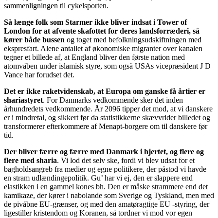
sammenligningen til cykelsporten.
Så længe folk som Starmer ikke bliver indsat i Tower of
London for at afvente skafottet for deres landsforræderi, så
kører både bussen
og toget med befolkningsudskiftningen med
ekspresfart. Alene antallet af økonomiske migranter over kanalen
tegner et billede af, at England bliver den første nation med
atomvåben under islamisk styre, som også USAs vicepræsident J D
Vance har forudset det.
Det er ikke raketvidenskab, at Europa om ganske få årtier er
shariastyret
. For Danmarks vedkommende sker det inden
århundredets vedkommende. År 2096 tipper det mod, at vi danskere
er i mindretal, og sikkert før da statistikkerne skævvrider billedet og
transformerer efterkommere af Menapt-borgere om til danskere før
tid.
Der bliver færre og færre med Danmark i hjertet, og flere og
flere med sharia
. Vi lod det selv ske, fordi vi blev udsat for et
bagholdsangreb fra medier og egne politikere, der påstod vi havde
en stram udlændingepolitik. Gu’ har vi ej, den er slappere end
elastikken i en gammel kones bh. Den er måske strammere end det
kamikaze, der kører i nabolande som Sverige og Tyskland, men med
de pivåbne EU-grænser, og med den amatøragtige EU -styring, der
ligestiller kristendom og Koranen, så tordner vi mod vor egen