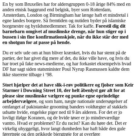
En by som Bruxelles har for aldersgruppen 0-18 årige 84% med en
anden etnisk baggrund end belgisk, byer som Rotterdam,
Amsterdam, London og Birmingham har længe haft et mindretal i
egne landes borgere. Så fremtiden og nutiden byder på islamiske
borgmestre og byrådsmedlemmer. Tak for kaffe.
Forestil dig dit
barnebarn omgivet af muslimske drenge, når hun stiger op i
bussen i sin fine konfirmationskjole, når du ikke står der med
en shotgun for at passe på hende.
Du er selv ude om at hun bliver krænket, hvis du har stemt på de
partier, der har givet dig mere af det, du ikke ville have, og hvis du
har troet på fake news-medierne, og har forkastet eksempelvis hvad
DF har sagt siden statsminister Poul Nyrup Rasmussen kaldte dem
ikke stuerene tilbage i ‘98.
Stort hjælper det at have slik-i-røv politikere og fjolser som Keir
Starmer i Downing Street 10, der helt åbenlyst gør alt for at
please sine muslimske vælgere og punke egne oprindelige
arbejdervælgere
, og som ham, nægte nationale undersøgelser af
omfanget af pakistanske grooming banders voldtægter af stakkels
udsatte hvide, engelske piger ned til 9 års alderen. For det er jo
lovligt ifølge Koranen, og de hvide tøser er jo mindreværdige
vantro. Hvad er problemet? Er du racist? Kan du høre det. Det er
virkelig uhyggeligt, hvor langt dumheden har haft både den gule
førertrøje og den prikkede bjergtrøje for at overføre