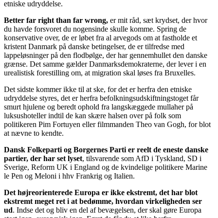
etniske udryddelse.
Better far right than far wrong,
er mit råd, sæt krydset, der hvor
du havde forsvoret du nogensinde skulle komme. Spring de
konservative over, de er løbet fra al arvegods om at fastholde et
kristent Danmark på danske betingelser, de er tilfredse med
lappeløsninger på den flodbølge, der har gennemhullet den danske
grænse. Det samme gælder Danmarksdemokraterne, der lever i en
urealistisk forestilling om, at migration skal løses fra Bruxelles.
Det sidste kommer ikke til at ske, for det er herfra den etniske
udryddelse styres, det er herfra befolkningsudskiftningstoget får
smurt hjulene og beredt ophold fra langskæggede mullaher på
luksushoteller indtil de kan skære halsen over på folk som
politikeren Pim Fortuyen eller filmmanden Theo van Gogh, for blot
at nævne to kendte.
Dansk Folkeparti og Borgernes Parti er reelt de eneste danske
partier, der har set lyset
, tilsvarende som AfD i Tyskland, SD i
Sverige, Reform UK i England og de kvindelige politikere Marine
le Pen og Meloni i hhv Frankrig og Italien.
Det højreorienterede Europa er ikke ekstremt, det har blot
ekstremt meget ret i at bedømme, hvordan virkeligheden ser
ud
. Indse det og bliv en del af bevægelsen, der skal gøre Europa