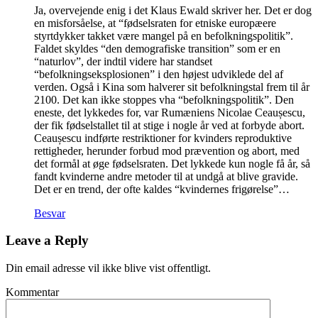
Ja, overvejende enig i det Klaus Ewald skriver her. Det er dog
en misforsåelse, at “fødselsraten for etniske europæere
styrtdykker takket være mangel på en befolkningspolitik”.
Faldet skyldes “den demografiske transition” som er en
“naturlov”, der indtil videre har standset
“befolkningseksplosionen” i den højest udviklede del af
verden. Også i Kina som halverer sit befolkningstal frem til år
2100. Det kan ikke stoppes vha “befolkningspolitik”. Den
eneste, det lykkedes for, var Rumæniens Nicolae Ceaușescu,
der fik fødselstallet til at stige i nogle år ved at forbyde abort.
Ceaușescu indførte restriktioner for kvinders reproduktive
rettigheder, herunder forbud mod prævention og abort, med
det formål at øge fødselsraten. Det lykkede kun nogle få år, så
fandt kvinderne andre metoder til at undgå at blive gravide.
Det er en trend, der ofte kaldes “kvindernes frigørelse”…
Besvar
Leave a Reply
Din email adresse vil ikke blive vist offentligt.
Kommentar