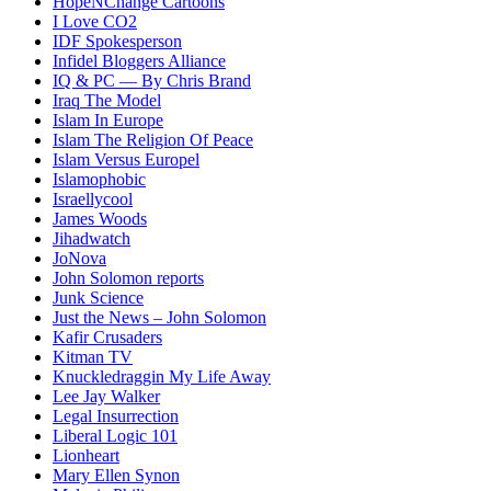
HopeNChange Cartoons
I Love CO2
IDF Spokesperson
Infidel Bloggers Alliance
IQ & PC — By Chris Brand
Iraq The Model
Islam In Europe
Islam The Religion Of Peace
Islam Versus Europe
l
Islamophobic
Israellycool
James Woods
Jihadwatch
JoNova
John Solomon reports
Junk Science
Just the News – John Solomon
Kafir Crusaders
Kitman TV
Knuckledraggin My Life Away
Lee Jay Walker
Legal Insurrection
Liberal Logic 101
Lionheart
Mary Ellen Synon