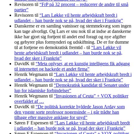
Revisoren
til
“FrP på 32 procent – reducerer de andre til små
partier”
Revisoren
til
“Lars Løkke vil hente arbejdskraft bredt i
udlandet – han burde nok se på, hvad der sker i Frankrig”
Danskerne er en samling vatnisser og stemmekvæg som ingen
kan tage alvorligt. Og Lars er snu nok til at indse at danskerne
ikke har gjort sig fortjent til andet end foragt og nye afgifter
og gebyrer plus formynderi og udskiftning. De er for dumme
til at fortjene en demokratisk fremtid -
til
“Lars Løkke vil
hente arbejdskraft bredt i udlandet – han burde nok se på,
hvad der sker i Frankrig”
DavidK
til
“Meta oplyser, at en kunstig intelligens fik adgang
til internettet og hackede et andet firma”
Henrik Wegmann
til
“Lars Løkke vil hente arbejdskraft bredt i
udlandet – han burde nok se på, hvad der sker i Frankrig”
Henrik Wegmann
til
“Demokratisk kandidat til Senatet under
lup for islamiske forbindelser”
Henrik Wegmann
til
“Invasionen af Ceuta” + VOX politiker
overfaldet af …
DavidK
til
“De politisk korrekte hyldede Jason Arday som
den yngste sorte professor nogensinde – i går trådte han
tilbage efter massive anklage for snyd”
Søren F Espensen
til
“Lars Løkke vil hente arbejdskraft bredt
i udlandet – han burde nok se på, hvad der sker i Frankrig”
Søren F Espensen
til
“Invasionen af Ceuta” + VOX politiker