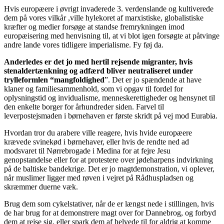
Hvis europæere i øvrigt invaderede 3. verdenslande og kultiverede
dem på vores vilkår ,ville hylekoret af marxistiske, globalistiske
kræfter og medier forsøge at standse fremrykningen imod
europæisering med henvisning til, at vi blot igen forsøgte at påtvinge
andre lande vores tidligere imperialisme. Fy føj da.
Anderledes er det jo med hertil rejsende migranter, hvis
stenaldertænkning og adfærd bliver neutraliseret under
trylleformlen “mangfoldighed
”. Det er jo spændende at have
klaner og familiesammenhold, som vi opgav til fordel for
oplysningstid og invidualisme, menneskerettigheder og hensynet til
den enkelte borger for århundreder siden. Farvel til
leverpostejsmaden i børnehaven er første skridt på vej mod Eurabia.
Hvordan tror du arabere ville reagere, hvis hvide europæere
krævede svinekød i børnehaver, eller hvis de rendte ned ad
modsvaret til Nørrebrogade i Medina for at fejre Jesu
genopstandelse eller for at protestere over jødeharpens indvirkning
på de baltiske bandekrige. Det er jo magtdemonstration, vi oplever,
når muslimer ligger med røven i vejret på Rådhuspladsen og
skræmmer duerne væk.
Brug dem som cykelstativer, når de er længst nede i stillingen, hvis
de har brug for at demonstrere magt over for Dannebrog, og forbyd
dem at rejse sig, eller spark dem af helvede til for aldrig at komme