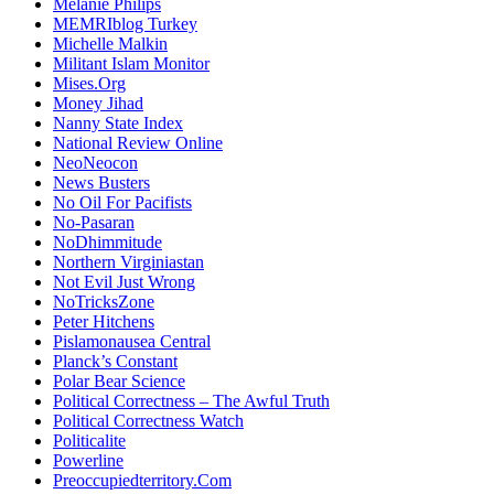
Melanie Philips
MEMRIblog Turkey
Michelle Malkin
Militant Islam Monitor
Mises.Org
Money Jihad
Nanny State Index
National Review Online
NeoNeocon
News Busters
No Oil For Pacifists
No-Pasaran
NoDhimmitude
Northern Virginiastan
Not Evil Just Wrong
NoTricksZone
Peter Hitchens
Pislamonausea Central
Planck’s Constant
Polar Bear Science
Political Correctness – The Awful Truth
Political Correctness Watch
Politicalite
Powerline
Preoccupiedterritory.Com