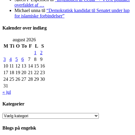
overfaldet af …
Michael unna
til
“Demokratisk kandidat til Senatet under lup
for islamiske forbindelser”
Kalender over indlæg
august 2026
M
Ti
O
To
F
L
S
1
2
3
4
5
6
7
8
9
10
11
12
13
14
15
16
17
18
19
20
21
22
23
24
25
26
27
28
29
30
31
« jul
Kategorier
Kategorier
Blogs på engelsk