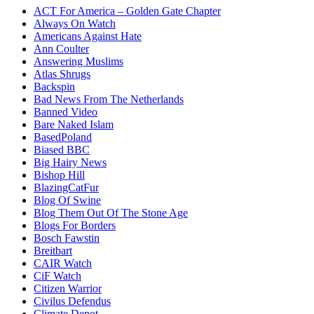
ACT For America – Golden Gate Chapter
Always On Watch
Americans Against Hate
Ann Coulter
Answering Muslims
Atlas Shrugs
Backspin
Bad News From The Netherlands
Banned Video
Bare Naked Islam
BasedPoland
Biased BBC
Big Hairy News
Bishop Hill
BlazingCatFur
Blog Of Swine
Blog Them Out Of The Stone Age
Blogs For Borders
Bosch Fawstin
Breitbart
CAIR Watch
CiF Watch
Citizen Warrior
Civilus Defendus
Climate Depot