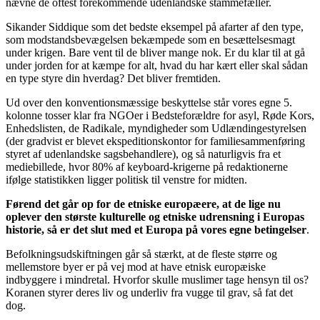
nævne de oftest forekommende udenlandske stammefæller.
Sikander Siddique som det bedste eksempel på afarter af den type,
som modstandsbevægelsen bekæmpede som en besættelsesmagt
under krigen. Bare vent til de bliver mange nok. Er du klar til at gå
under jorden for at kæmpe for alt, hvad du har kært eller skal sådan
en type styre din hverdag? Det bliver fremtiden.
Ud over den konventionsmæssige beskyttelse står vores egne 5.
kolonne tosser klar fra NGOer i Bedsteforældre for asyl, Røde Kors,
Enhedslisten, de Radikale, myndigheder som Udlændingestyrelsen
(der gradvist er blevet ekspeditionskontor for familiesammenføring
styret af udenlandske sagsbehandlere), og så naturligvis fra et
mediebillede, hvor 80% af keyboard-krigerne på redaktionerne
ifølge statistikken ligger politisk til venstre for midten.
Førend det går op for de etniske europæere, at de lige nu
oplever den største kulturelle og etniske udrensning i Europas
historie, så er det slut med et Europa på vores egne betingelser
.
Befolkningsudskiftningen går så stærkt, at de fleste større og
mellemstore byer er på vej mod at have etnisk europæiske
indbyggere i mindretal. Hvorfor skulle muslimer tage hensyn til os?
Koranen styrer deres liv og underliv fra vugge til grav, så fat det
dog.