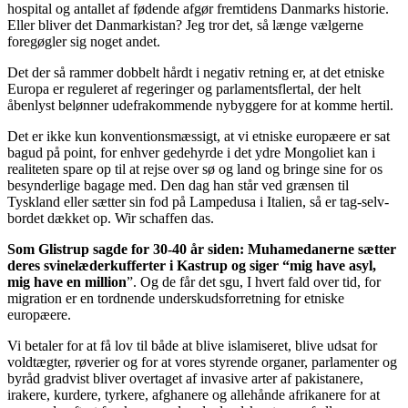
hospital og antallet af fødende afgør fremtidens Danmarks historie.
Eller bliver det Danmarkistan? Jeg tror det, så længe vælgerne
foregøgler sig noget andet.
Det der så rammer dobbelt hårdt i negativ retning er, at det etniske
Europa er reguleret af regeringer og parlamentsflertal, der helt
åbenlyst belønner udefrakommende nybyggere for at komme hertil.
Det er ikke kun konventionsmæssigt, at vi etniske europæere er sat
bagud på point, for enhver gedehyrde i det ydre Mongoliet kan i
realiteten spare op til at rejse over sø og land og bringe sine for os
besynderlige bagage med. Den dag han står ved grænsen til
Tyskland eller sætter sin fod på Lampedusa i Italien, så er tag-selv-
bordet dækket op. Wir schaffen das.
Som Glistrup sagde for 30-40 år siden: Muhamedanerne sætter
deres svinelæderkufferter i Kastrup og siger “mig have asyl,
mig have en million
”. Og de får det sgu, I hvert fald over tid, for
migration er en tordnende underskudsforretning for etniske
europæere.
Vi betaler for at få lov til både at blive islamiseret, blive udsat for
voldtægter, røverier og for at vores styrende organer, parlamenter og
byråd gradvist bliver overtaget af invasive arter af pakistanere,
irakere, kurdere, tyrkere, afghanere og allehånde afrikanere for at