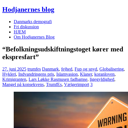
Hodjanernes blog
Danmarks demografi
Fri diskussion
HJEM
Om Hodjanernes Blog
“Befolkningsudskiftningstoget kører med
ekspresfart”
27. juni 2025
trumfes
Danmark
,
fejhed
,
Fup og snyd
,
Globalisering
,
Hykleri
,
Indvandringens pris
,
Islamvasion
,
Klaner
,
koranloven
,
Krimigranten
,
Lars Løkke Rasmusen fadbamse
,
ligegyldighed
,
Mangel på konsekvens
,
TrumfEs
,
Vælgerimport
3