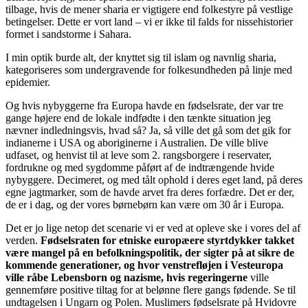
tilbage, hvis de mener sharia er vigtigere end folkestyre på vestlige
betingelser. Dette er vort land – vi er ikke til falds for nissehistorier
formet i sandstorme i Sahara.
I min optik burde alt, der knyttet sig til islam og navnlig sharia,
kategoriseres som undergravende for folkesundheden på linje med
epidemier.
Og hvis nybyggerne fra Europa havde en fødselsrate, der var tre
gange højere end de lokale indfødte i den tænkte situation jeg
nævner indledningsvis, hvad så? Ja, så ville det gå som det gik for
indianerne i USA og aboriginerne i Australien. De ville blive
udfaset, og henvist til at leve som 2. rangsborgere i reservater,
fordrukne og med sygdomme påført af de indtrængende hvide
nybyggere. Decimeret, og med tålt ophold i deres eget land, på deres
egne jagtmarker, som de havde arvet fra deres forfædre. Det er der,
de er i dag, og der vores børnebørn kan være om 30 år i Europa.
Det er jo lige netop det scenarie vi er ved at opleve ske i vores del af
verden.
Fødselsraten for etniske europæere styrtdykker takket
være mangel på en befolkningspolitik, der sigter på at sikre de
kommende generationer, og hvor venstrefløjen i Vesteuropa
ville råbe Lebensborn og nazisme, hvis regeringerne
ville
gennemføre positive tiltag for at belønne flere gangs fødende. Se til
undtagelsen i Ungarn og Polen. Muslimers fødselsrate på Hvidovre