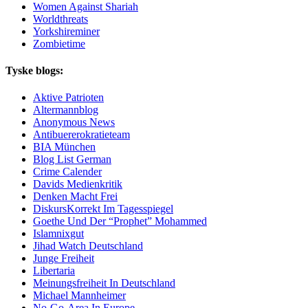
Women Against Shariah
Worldthreats
Yorkshireminer
Zombietime
Tyske blogs:
Aktive Patrioten
Altermannblog
Anonymous News
Antibuererokratieteam
BIA München
Blog List German
Crime Calender
Davids Medienkritik
Denken Macht Frei
DiskursKorrekt Im Tagesspiegel
Goethe Und Der “Prophet” Mohammed
Islamnixgut
Jihad Watch Deutschland
Junge Freiheit
Libertaria
Meinungsfreiheit In Deutschland
Michael Mannheimer
No-Go-Area In Europe