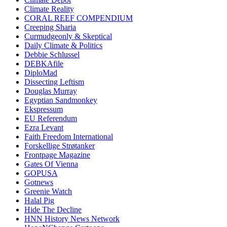
Climate Reality
CORAL REEF COMPENDIUM
Creeping Sharia
Curmudgeonly & Skeptical
Daily Climate & Politics
Debbie Schlussel
DEBKAfile
DiploMad
Dissecting Leftism
Douglas Murray
Egyptian Sandmonkey
Ekspressum
EU Referendum
Ezra Levant
Faith Freedom International
Forskellige Strøtanker
Frontpage Magazine
Gates Of Vienna
GOPUSA
Gotnews
Greenie Watch
Halal Pig
Hide The Decline
HNN History News Network