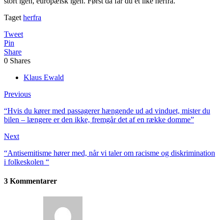
stort igen, europæisk igen. Først da får du et like herfra.
Taget
herfra
Tweet
Pin
Share
0
Shares
Klaus Ewald
Previous
“Hvis du kører med passagerer hængende ud ad vinduet, mister du
bilen – længere er den ikke, fremgår det af en række domme”
Next
“Antisemitisme hører med, når vi taler om racisme og diskrimination
i folkeskolen “
3 Kommentarer