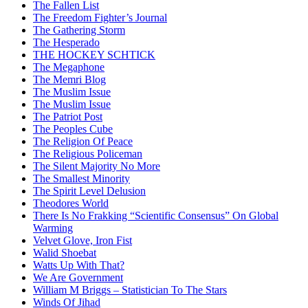
The Fallen List
The Freedom Fighter’s Journal
The Gathering Storm
The Hesperado
THE HOCKEY SCHTICK
The Megaphone
The Memri Blog
The Muslim Issue
The Muslim Issue
The Patriot Post
The Peoples Cube
The Religion Of Peace
The Religious Policeman
The Silent Majority No More
The Smallest Minority
The Spirit Level Delusion
Theodores World
There Is No Frakking “Scientific Consensus” On Global
Warming
Velvet Glove, Iron Fist
Walid Shoebat
Watts Up With That?
We Are Government
William M Briggs – Statistician To The Stars
Winds Of Jihad