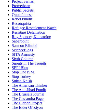
Project veritas
Promethean
Public Secrets
Quotefulness
Rebel Pundit
Reconquista
Refugee Resettlement Watch
Resisting Defamation
Roy Spencer, Klimatolog
Saberpoint
Samson Blinded
ScienceBlogs
SITA Amnesty
Sixth Column
Snouts In The Trough
SPPI Blog
Stop The ISM
Stop Turkey
Sultan Knish
The American Thinker
The Anti-Jihad Pundit
The Brussels Journal
The Cassandra Page
The Clarion Project
The Elder Of Ziyon