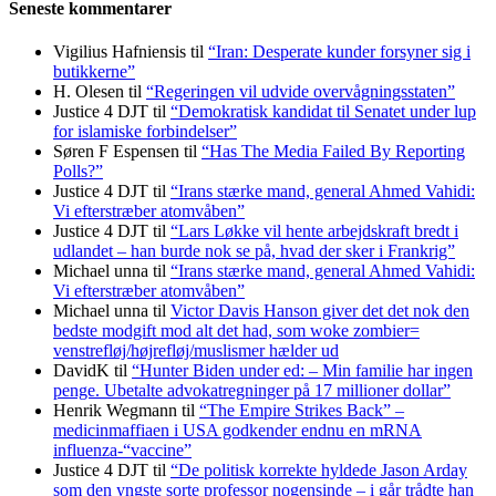
Seneste kommentarer
Vigilius Hafniensis
til
“Iran: Desperate kunder forsyner sig i
butikkerne”
H. Olesen
til
“Regeringen vil udvide overvågningsstaten”
Justice 4 DJT
til
“Demokratisk kandidat til Senatet under lup
for islamiske forbindelser”
Søren F Espensen
til
“Has The Media Failed By Reporting
Polls?”
Justice 4 DJT
til
“Irans stærke mand, general Ahmed Vahidi:
Vi efterstræber atomvåben”
Justice 4 DJT
til
“Lars Løkke vil hente arbejdskraft bredt i
udlandet – han burde nok se på, hvad der sker i Frankrig”
Michael unna
til
“Irans stærke mand, general Ahmed Vahidi:
Vi efterstræber atomvåben”
Michael unna
til
Victor Davis Hanson giver det det nok den
bedste modgift mod alt det had, som woke zombier=
venstrefløj/højrefløj/muslismer hælder ud
DavidK
til
“Hunter Biden under ed: – Min familie har ingen
penge. Ubetalte advokat­regninger på 17 millioner dollar”
Henrik Wegmann
til
“The Empire Strikes Back” –
medicinmaffiaen i USA godkender endnu en mRNA
influenza-“vaccine”
Justice 4 DJT
til
“De politisk korrekte hyldede Jason Arday
som den yngste sorte professor nogensinde – i går trådte han