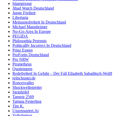
Islamnixgut
Jihad Watch Deutschland
Junge Freiheit
Libertaria
Meinungsfreiheit In Deutschland
Michael Mannheimer
No-Go-Area In Europe
PEGIDA
Philosophia Perennis
Politicallly Incorrect In Deutschland
Prinz Eugen
ProFortis Deutschland
Pro NRW
Prometheus
Quotenqeen
Redefreiheit In Gefahr – Der Fall Elisabeth Sabaditsch-Wolff
reitschuster.de
Roncesvalles
Shockwellenreiter
Steinhöfel
Tangsir 2569
Tatjana Festerling
Tim K.
Unzensuriert.At
Volksbetrug