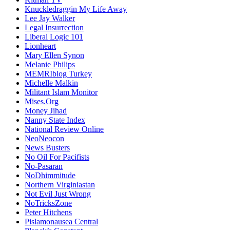
Knuckledraggin My Life Away
Lee Jay Walker
Legal Insurrection
Liberal Logic 101
Lionheart
Mary Ellen Synon
Melanie Philips
MEMRIblog Turkey
Michelle Malkin
Militant Islam Monitor
Mises.Org
Money Jihad
Nanny State Index
National Review Online
NeoNeocon
News Busters
No Oil For Pacifists
No-Pasaran
NoDhimmitude
Northern Virginiastan
Not Evil Just Wrong
NoTricksZone
Peter Hitchens
Pislamonausea Central