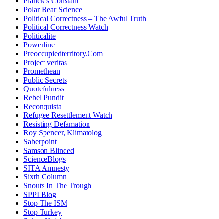
Planck’s Constant
Polar Bear Science
Political Correctness – The Awful Truth
Political Correctness Watch
Politicalite
Powerline
Preoccupiedterritory.Com
Project veritas
Promethean
Public Secrets
Quotefulness
Rebel Pundit
Reconquista
Refugee Resettlement Watch
Resisting Defamation
Roy Spencer, Klimatolog
Saberpoint
Samson Blinded
ScienceBlogs
SITA Amnesty
Sixth Column
Snouts In The Trough
SPPI Blog
Stop The ISM
Stop Turkey