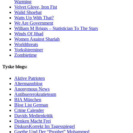
Warming
Velvet Glove, Iron Fist
Walid Shoebat
Watts Up With That?
We Are Government
William M Briggs – Statistician To The Stars
Winds Of Jihad
Women Against Shariah
Worldthreats
Yorkshireminer
Zombietime
Tyske blogs:
Aktive Patrioten
Altermannblog
Anonymous News
Antibuererokratieteam
BIA München
Blog List German
Crime Calender
Davids Medienkritik
Denken Macht Frei
DiskursKorrekt Im Tagesspiegel
Goethe Und Der “Prophet” Mohammed