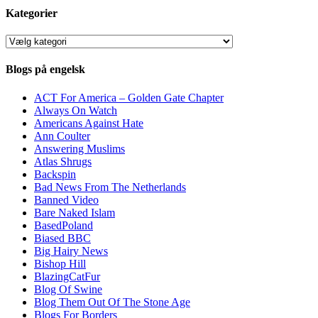
Kategorier
Kategorier
Blogs på engelsk
ACT For America – Golden Gate Chapter
Always On Watch
Americans Against Hate
Ann Coulter
Answering Muslims
Atlas Shrugs
Backspin
Bad News From The Netherlands
Banned Video
Bare Naked Islam
BasedPoland
Biased BBC
Big Hairy News
Bishop Hill
BlazingCatFur
Blog Of Swine
Blog Them Out Of The Stone Age
Blogs For Borders