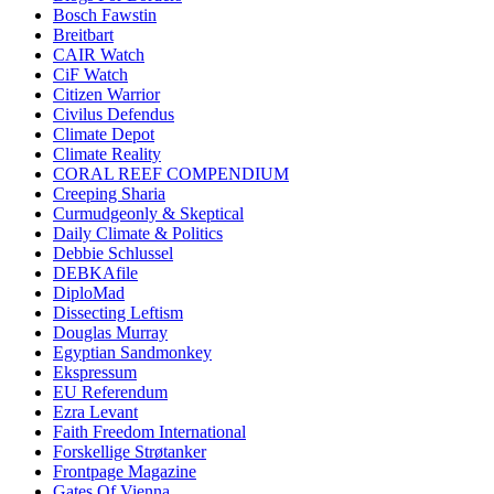
Bosch Fawstin
Breitbart
CAIR Watch
CiF Watch
Citizen Warrior
Civilus Defendus
Climate Depot
Climate Reality
CORAL REEF COMPENDIUM
Creeping Sharia
Curmudgeonly & Skeptical
Daily Climate & Politics
Debbie Schlussel
DEBKAfile
DiploMad
Dissecting Leftism
Douglas Murray
Egyptian Sandmonkey
Ekspressum
EU Referendum
Ezra Levant
Faith Freedom International
Forskellige Strøtanker
Frontpage Magazine
Gates Of Vienna