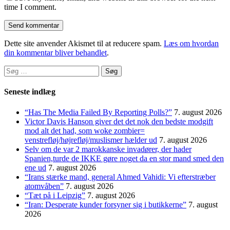
time I comment.
Dette site anvender Akismet til at reducere spam.
Læs om hvordan
din kommentar bliver behandlet
.
Søg
efter:
Seneste indlæg
“Has The Media Failed By Reporting Polls?”
7. august 2026
Victor Davis Hanson giver det det nok den bedste modgift
mod alt det had, som woke zombier=
venstrefløj/højrefløj/muslismer hælder ud
7. august 2026
Selv om de var 2 marokkanske invadører, der hader
Spanien,turde de IKKE gøre noget da en stor mand smed den
ene ud
7. august 2026
“Irans stærke mand, general Ahmed Vahidi: Vi efterstræber
atomvåben”
7. august 2026
“Tæt på i Leipzig”
7. august 2026
“Iran: Desperate kunder forsyner sig i butikkerne”
7. august
2026