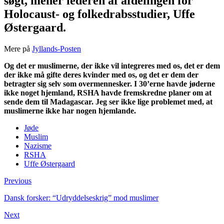
søgt, mener lederen af afdelingen for
Holocaust- og folkedrabsstudier, Uffe
Østergaard.
Mere på
Jyllands-Posten
Og det er muslimerne, der ikke vil integreres med os, det er dem
der ikke må gifte deres kvinder med os, og det er dem der
betragter sig selv som overmennesker. I 30’erne havde jøderne
ikke noget hjemland, RSHA havde fremskredne planer om at
sende dem til Madagascar. Jeg ser ikke lige problemet med, at
muslimerne ikke har nogen hjemlande.
Jøde
Muslim
Nazisme
RSHA
Uffe Østergaard
Previous
Dansk forsker: “Udryddelseskrig” mod muslimer
Next