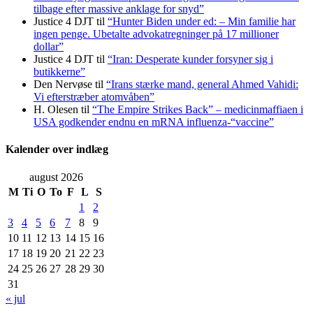
tilbage efter massive anklage for snyd”
Justice 4 DJT
til
“Hunter Biden under ed: – Min familie har
ingen penge. Ubetalte advokat­regninger på 17 millioner
dollar”
Justice 4 DJT
til
“Iran: Desperate kunder forsyner sig i
butikkerne”
Den Nervøse
til
“Irans stærke mand, general Ahmed Vahidi:
Vi efterstræber atomvåben”
H. Olesen
til
“The Empire Strikes Back” – medicinmaffiaen i
USA godkender endnu en mRNA influenza-“vaccine”
Kalender over indlæg
august 2026
M
Ti
O
To
F
L
S
1
2
3
4
5
6
7
8
9
10
11
12
13
14
15
16
17
18
19
20
21
22
23
24
25
26
27
28
29
30
31
« jul