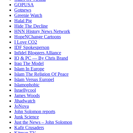
GOPUSA
Gotnews
Greenie Watch
Halal Pig
Hide The Decline
HNN History News Network
HopeNChange Cartoons
I Love CO2
IDF Spokesperson
Infidel Bloggers Alliance
IQ & PC — By Chris Brand
Iraq The Model
Islam In Europe
Islam The Religion Of Peace
Islam Versus Europe
l
Islamophobic
Israellycool
James Woods
Jihadwatch
JoNova
John Solomon reports
Junk Science
Just the News – John Solomon
Kafir Crusaders
Kitman TV