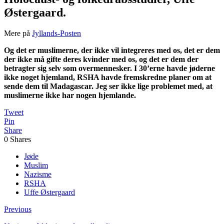
Østergaard.
Mere på
Jyllands-Posten
Og det er muslimerne, der ikke vil integreres med os, det er dem
der ikke må gifte deres kvinder med os, og det er dem der
betragter sig selv som overmennesker. I 30’erne havde jøderne
ikke noget hjemland, RSHA havde fremskredne planer om at
sende dem til Madagascar. Jeg ser ikke lige problemet med, at
muslimerne ikke har nogen hjemlande.
Tweet
Pin
Share
0
Shares
Jøde
Muslim
Nazisme
RSHA
Uffe Østergaard
Previous