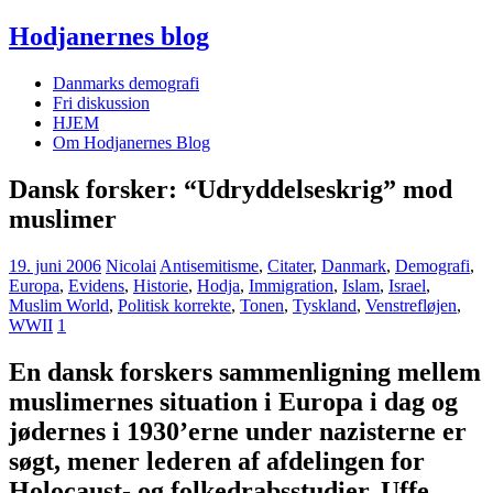
Hodjanernes blog
Danmarks demografi
Fri diskussion
HJEM
Om Hodjanernes Blog
Dansk forsker: “Udryddelseskrig” mod
muslimer
19. juni 2006
Nicolai
Antisemitisme
,
Citater
,
Danmark
,
Demografi
,
Europa
,
Evidens
,
Historie
,
Hodja
,
Immigration
,
Islam
,
Israel
,
Muslim World
,
Politisk korrekte
,
Tonen
,
Tyskland
,
Venstrefløjen
,
WWII
1
En dansk forskers sammenligning mellem
muslimernes situation i Europa i dag og
jødernes i 1930’erne under nazisterne er
søgt, mener lederen af afdelingen for
Holocaust- og folkedrabsstudier, Uffe