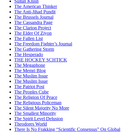
Sultan Knish
The American Thinker
The Anti-Jihad Pundit
The Brussels Journal
The Cassandra Page
The Clarion Project
The Elder Of Ziyon
The Fallen List
The Freedom Fighter’s Journal
The Gathering Storm
The Hesperado
THE HOCKEY SCHTICK
The Megaphone
The Memri Blog
The Muslim Issue
The Muslim Issue
The Patriot Post
The Peoples Cube
The Religion Of Peace
The Religious Policeman
The Silent Majority No More
The Smallest Minority
The Spirit Level Delusion
Theodores World
There Is No Frakking “Scientific Consensus” On Global