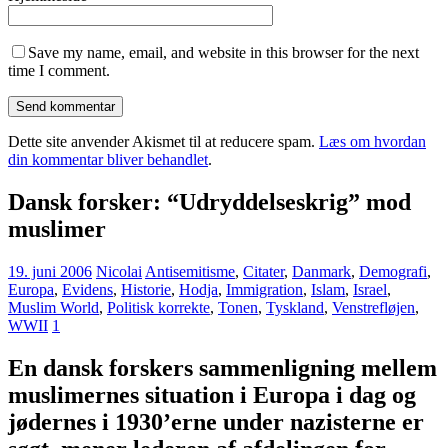
Save my name, email, and website in this browser for the next
time I comment.
Dette site anvender Akismet til at reducere spam.
Læs om hvordan
din kommentar bliver behandlet
.
Dansk forsker: “Udryddelseskrig” mod
muslimer
19. juni 2006
Nicolai
Antisemitisme
,
Citater
,
Danmark
,
Demografi
,
Europa
,
Evidens
,
Historie
,
Hodja
,
Immigration
,
Islam
,
Israel
,
Muslim World
,
Politisk korrekte
,
Tonen
,
Tyskland
,
Venstrefløjen
,
WWII
1
En dansk forskers sammenligning mellem
muslimernes situation i Europa i dag og
jødernes i 1930’erne under nazisterne er