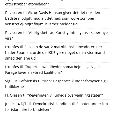
efterstræber atomvåben”
Revisoren
til
Victor Davis Hanson giver det det nok den
bedste modgift mod alt det had, som woke zombier=
venstrefløj/højrefløj/muslismer hælder ud
Revisoren
til
“Aldrig sket før: Kunstig intelligens skaber nye
vira”
trumfes
til
Selv om de var 2 marokkanske invadører, der
hader Spanien,turde de IKKE gøre noget da en stor mand
smed den ene ud
trumfes
til
“Rupert Lowe tilbyder samarbejde, og Nigel
Farage lover en »bred koalition«”
Vigilius Hafniensis
til
“Iran: Desperate kunder forsyner sig i
butikkerne”
H. Olesen
til
“Regeringen vil udvide overvågningsstaten”
Justice 4 DJT
til
“Demokratisk kandidat til Senatet under lup
for islamiske forbindelser”