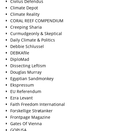
Civilus Defendus
Climate Depot
Climate Reality
CORAL REEF COMPENDIUM
Creeping Sharia
Curmudgeonly & Skeptical
Daily Climate & Politics
Debbie Schlussel
DEBKAfile
DiploMad
Dissecting Leftism
Douglas Murray
Egyptian Sandmonkey
Ekspressum
EU Referendum
Ezra Levant
Faith Freedom International
Forskellige Strøtanker
Frontpage Magazine
Gates Of Vienna
GOPUSA