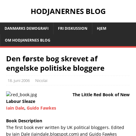
HODJANERNES BLOG
DANMARKS DEMOGRAFI
FRI DISKUSSION
HJEM
OM HODJANERNES BLOG
Den første bog skrevet af
engelske politiske bloggere
18. juni 2006
Nicolai
The Little Red Book of New
Labour Sleaze
Iain Dale
,
Guido Fawkes
Book Description
The first book ever written by UK political bloggers. Edited
by Iain Dale (iaindale.blogspot.com) and Guido Fawkes