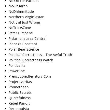
No Oil For Pacifists
No-Pasaran
NoDhimmitude
Northern Virginiastan
Not Evil Just Wrong
NoTricksZone
Peter Hitchens
Pislamonausea Central
Planck’s Constant
Polar Bear Science
Political Correctness – The Awful Truth
Political Correctness Watch
Politicalite
Powerline
Preoccupiedterritory.Com
Project veritas
Promethean
Public Secrets
Quotefulness
Rebel Pundit
Reconquista