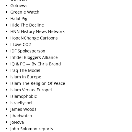
Gotnews
Greenie Watch
Halal Pig
Hide The Decline
HNN History News Network
HopeNChange Cartoons
I Love CO2
IDF Spokesperson
Infidel Bloggers Alliance
IQ & PC — By Chris Brand
Iraq The Model
Islam In Europe
Islam The Religion Of Peace
Islam Versus Europe
l
Islamophobic
Israellycool
James Woods
Jihadwatch
JoNova
John Solomon reports