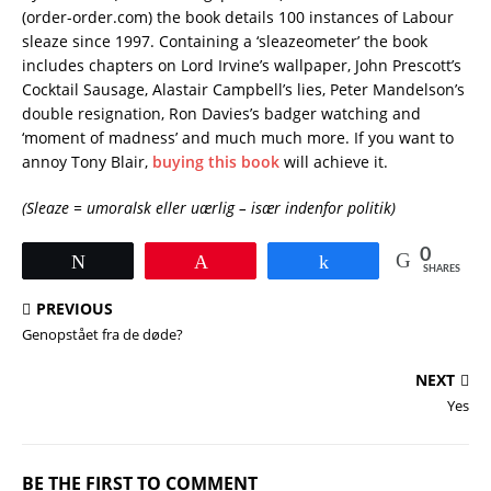
(order-order.com) the book details 100 instances of Labour
sleaze since 1997. Containing a ‘sleazeometer’ the book
includes chapters on Lord Irvine’s wallpaper, John Prescott’s
Cocktail Sausage, Alastair Campbell’s lies, Peter Mandelson’s
double resignation, Ron Davies’s badger watching and
‘moment of madness’ and much much more. If you want to
annoy Tony Blair,
buying this book
will achieve it.
(Sleaze = umoralsk eller uærlig – især indenfor politik)
0
Tweet
Pin
Share
SHARES
PREVIOUS
Genopstået fra de døde?
NEXT
Yes
BE THE FIRST TO COMMENT