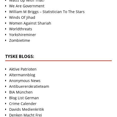
Watts Up With That?
We Are Government
William M Briggs – Statistician To The Stars
Winds Of Jihad
Women Against Shariah
Worldthreats
Yorkshireminer
Zombietime
TYSKE BLOGS:
Aktive Patrioten
Altermannblog
Anonymous News
Antibuererokratieteam
BIA München
Blog List German
Crime Calender
Davids Medienkritik
Denken Macht Frei