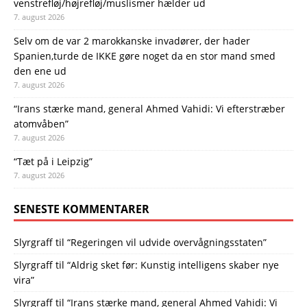
venstrefløj/højrefløj/muslismer hælder ud
7. august 2026
Selv om de var 2 marokkanske invadører, der hader
Spanien,turde de IKKE gøre noget da en stor mand smed
den ene ud
7. august 2026
“Irans stærke mand, general Ahmed Vahidi: Vi efterstræber
atomvåben”
7. august 2026
“Tæt på i Leipzig”
7. august 2026
SENESTE KOMMENTARER
Slyrgraff
til
“Regeringen vil udvide overvågningsstaten”
Slyrgraff
til
“Aldrig sket før: Kunstig intelligens skaber nye
vira”
Slyrgraff
til
“Irans stærke mand, general Ahmed Vahidi: Vi