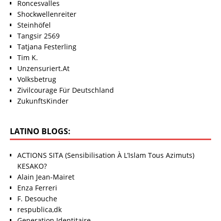
Roncesvalles
Shockwellenreiter
Steinhöfel
Tangsir 2569
Tatjana Festerling
Tim K.
Unzensuriert.At
Volksbetrug
Zivilcourage Für Deutschland
ZukunftsKinder
LATINO BLOGS:
ACTIONS SITA (Sensibilisation À L’Islam Tous Azimuts)
KESAKO?
Alain Jean-Mairet
Enza Ferreri
F. Desouche
respublica,dk
Generation Identitaire