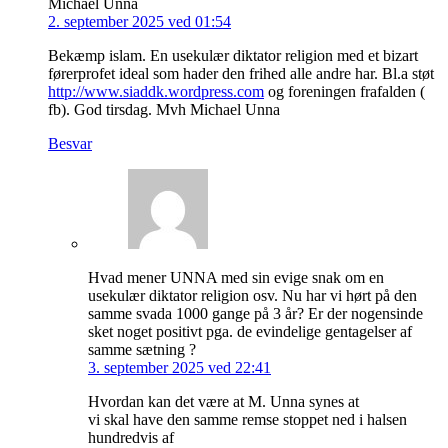
Michael Unna
2. september 2025 ved 01:54
Bekæmp islam. En usekulær diktator religion med et bizart
førerprofet ideal som hader den frihed alle andre har. Bl.a støt
http://www.siaddk.wordpress.com
og foreningen frafalden (
fb). God tirsdag. Mvh Michael Unna
Besvar
Hvad mener UNNA med sin evige snak om en
usekulær diktator religion osv. Nu har vi hørt på den
samme svada 1000 gange på 3 år? Er der nogensinde
sket noget positivt pga. de evindelige gentagelser af
samme sætning ?
3. september 2025 ved 22:41
Hvordan kan det være at M. Unna synes at
vi skal have den samme remse stoppet ned i halsen
hundredvis af