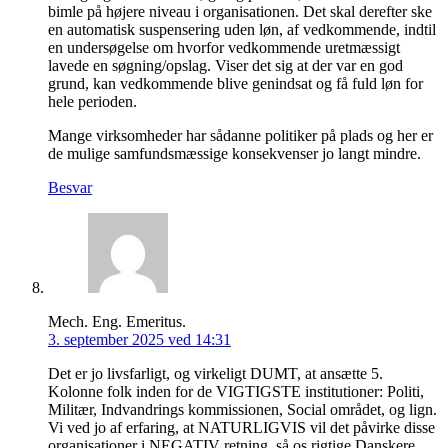
bimle på højere niveau i organisationen. Det skal derefter ske
en automatisk suspensering uden løn, af vedkommende, indtil
en undersøgelse om hvorfor vedkommende uretmæssigt
lavede en søgning/opslag. Viser det sig at der var en god
grund, kan vedkommende blive genindsat og få fuld løn for
hele perioden.
Mange virksomheder har sådanne politiker på plads og her er
de mulige samfundsmæssige konsekvenser jo langt mindre.
Besvar
Mech. Eng. Emeritus.
3. september 2025 ved 14:31
Det er jo livsfarligt, og virkeligt DUMT, at ansætte 5.
Kolonne folk inden for de VIGTIGSTE institutioner: Politi,
Militær, Indvandrings kommissionen, Social området, og lign.
Vi ved jo af erfaring, at NATURLIGVIS vil det påvirke disse
organisationer i NEGATIV retning, så os rigtige Danskere,