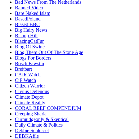
Bad News From The Netherlands
Banned Video
Bare Naked Islam
BasedPoland
Biased BBC
Big Hairy News
Bishop Hill
BlazingCatFur
Blog Of Swine
Blog Them Out Of The Stone Age
Blogs For Borders
Bosch Fawstin
Breitbart
CAIR Watch
CiF Watch
Citizen Warrior
Civilus Defendus
Climate Depot
Climate Reality
CORAL REEF COMPENDIUM
Creeping Sharia
Curmudgeonly & Skeptical
Daily Climate & Politics
Debbie Schlussel
DEBKAfile