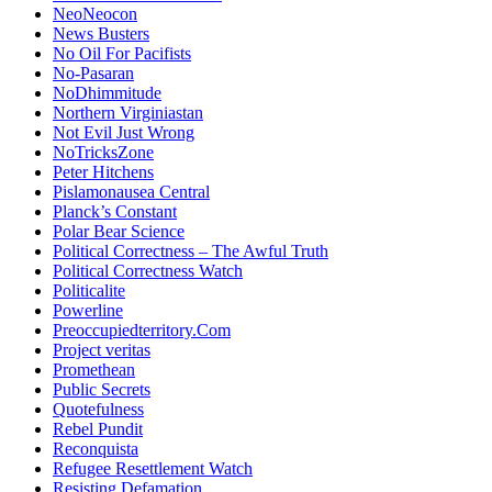
NeoNeocon
News Busters
No Oil For Pacifists
No-Pasaran
NoDhimmitude
Northern Virginiastan
Not Evil Just Wrong
NoTricksZone
Peter Hitchens
Pislamonausea Central
Planck’s Constant
Polar Bear Science
Political Correctness – The Awful Truth
Political Correctness Watch
Politicalite
Powerline
Preoccupiedterritory.Com
Project veritas
Promethean
Public Secrets
Quotefulness
Rebel Pundit
Reconquista
Refugee Resettlement Watch
Resisting Defamation