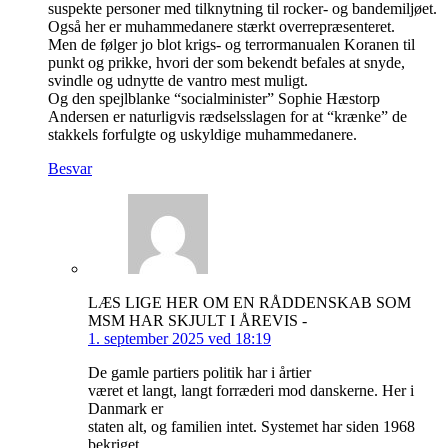
suspekte personer med tilknytning til rocker- og bandemiljøet.
Også her er muhammedanere stærkt overrepræsenteret.
Men de følger jo blot krigs- og terrormanualen Koranen til
punkt og prikke, hvori der som bekendt befales at snyde,
svindle og udnytte de vantro mest muligt.
Og den spejlblanke “socialminister” Sophie Hæstorp
Andersen er naturligvis rædselsslagen for at “krænke” de
stakkels forfulgte og uskyldige muhammedanere.
Besvar
LÆS LIGE HER OM EN RÅDDENSKAB SOM
MSM HAR SKJULT I ÅREVIS -
1. september 2025 ved 18:19
De gamle partiers politik har i årtier
været et langt, langt forræderi mod danskerne. Her i
Danmark er
staten alt, og familien intet. Systemet har siden 1968
bekriget