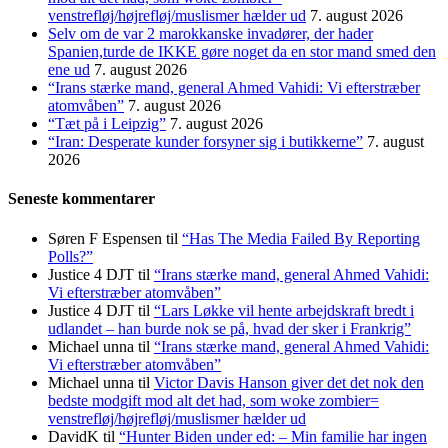
venstrefløj/højrefløj/muslismer hælder ud
7. august 2026
Selv om de var 2 marokkanske invadører, der hader
Spanien,turde de IKKE gøre noget da en stor mand smed den
ene ud
7. august 2026
“Irans stærke mand, general Ahmed Vahidi: Vi efterstræber
atomvåben”
7. august 2026
“Tæt på i Leipzig”
7. august 2026
“Iran: Desperate kunder forsyner sig i butikkerne”
7. august
2026
Seneste kommentarer
Søren F Espensen
til
“Has The Media Failed By Reporting
Polls?”
Justice 4 DJT
til
“Irans stærke mand, general Ahmed Vahidi:
Vi efterstræber atomvåben”
Justice 4 DJT
til
“Lars Løkke vil hente arbejdskraft bredt i
udlandet – han burde nok se på, hvad der sker i Frankrig”
Michael unna
til
“Irans stærke mand, general Ahmed Vahidi:
Vi efterstræber atomvåben”
Michael unna
til
Victor Davis Hanson giver det det nok den
bedste modgift mod alt det had, som woke zombier=
venstrefløj/højrefløj/muslismer hælder ud
DavidK
til
“Hunter Biden under ed: – Min familie har ingen