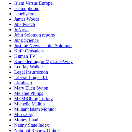
Islam Versus Europe
l
Islamophobic
Israellycool
James Woods
Jihadwatch
JoNova
John Solomon reports
Junk Science
Just the News – John Solomon
Kafir Crusaders
Kitman TV
Knuckledraggin My Life Away
Lee Jay Walker
Legal Insurrection
Liberal Logic 101
Lionheart
Mary Ellen Synon
Melanie Philips
MEMRIblog Turkey
Michelle Malkin
Militant Islam Monitor
Mises.Org
Money Jihad
Nanny State Index
National Review Online