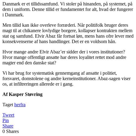
Danmark er et tillidssamfund. Vi stoler på hinanden, på systemet, på
dem i uniform. Denne tillid er fundamentet for alt, hvad der fungerer
i Danmark.
Men tillid kan ikke overleve forræderi. Når politifolk bruger deres
magt til at chikanere lovlydige borgere, kollapser kontrakten mellem
stat og samfund. Elvir Abaz får fortsat løn, mens hans ofre lever med
konsekvenserne af hans handlinger. Det er en voldsom hån.
Hvor mange andre Elvir Abaz’er sidder der i vores institutioner?
Hvor mange offentligt ansatte har deres loyalitet rettet mod andre
magter end den danske stat?
Vi har brug for systematisk gennemgang af ansatte i politiet,
forsvaret, domstolene og andre kerneinstitutioner. Abaz-sagen viser
os, at infiltreringen allerede er i gang.
Af Kasper Støvring
Taget
herfra
Tweet
Pin
Share
0
Shares