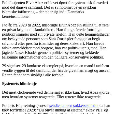
Politibetjenten Elvir Abaz er blevet dømt for systematisk forræderi
mod det danske samfund. Det er symptomet på en sygdom –
islamiske infiltrering – der æder sig ind i Danmarks
kerneinstitutioner.
I to år, fra 2020 til 2022, misbrugte Elvir Abaz sin stilling til at føre
en privat krig mod islamkritikere. Han fotograferede fortrolige
politioplysninger med sin private telefon. Han delte hemmeligheder
om beskyttede personer som Sara Omar (der forsøgte at begå
selvmord efter pres fra islamister og deres klakører). Han lavede
falske anmeldelser mod borgere, han var politisk uenig med. Han
jagtede Naser Khader gennem politiets systemer og lækkede
følsomme informationer om den tidligere konservative politiker.
29 sigtelser. 29 konkrete eksempler på, hvordan en mand i uniform
vendte ryggen til det samfund, der havde givet ham magt og ansvar.
Retten fandt ham skyldig i alle forhold.
Systemets blinde øje
Det mest chokerende ved denne sag er ikke kun, hvad Abaz gjorde,
men hvordan systemet reagerede. Eller rettere: ikke reagerede.
Politiets Efterretningstjeneste
sendte ham en sukkersød mail
, da han
blev forflyttet i 2020: “Du bliver umulig at erstatte,” skrev PET og