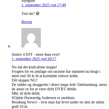
Slyrgraff
1. september 2025 ved 17:49
Tror du? 😄
Besvar
Justice 4 DJT - more than ever!
1. september 2025 ved 20:17
Nu må det kraft.deme stoppe!
Frygten for en anklage om racisme har slammet nu brugt i
mere end 50 år til at kortslutte enhver kritik.
Dét stopper NU!
De sidder og skoggerler i deres lange lede Talebanskæg, mens
de anser os for at være dybt DYBT debile.
Mht. til dybt debil;
SOphie Hæææslig Andersen er snotdum.
Breaking News! – hvis man har levet under en sten de sidste
godt 10 år.