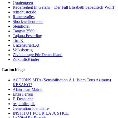
Quotenqeen
Redefreiheit In Gefahr – Der Fall Elisabeth Sabaditsch-Wolff
reitschuster.de
Roncesvalles
Shockwellenreiter
Steinhöfel
Tangsir 2569
Tatjana Festerling
Tim K.
Unzensuriert.At
Volksbetrug
Zivilcourage Für Deutschland
ZukunftsKinder
Latino blogs:
ACTIONS SITA (Sensibilisation À L’Islam Tous Azimuts)
KESAKO?
Alain Jean-Mairet
Enza Ferreri
F. Desouche
respublica,dk
Generation Identitaire
INSTITUT POUR LA JUSTICE
La Yijad En Eurabia