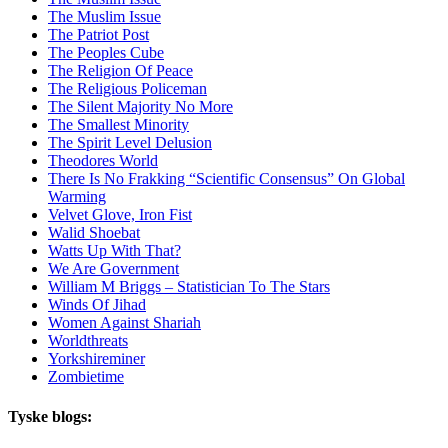
The Muslim Issue
The Patriot Post
The Peoples Cube
The Religion Of Peace
The Religious Policeman
The Silent Majority No More
The Smallest Minority
The Spirit Level Delusion
Theodores World
There Is No Frakking “Scientific Consensus” On Global
Warming
Velvet Glove, Iron Fist
Walid Shoebat
Watts Up With That?
We Are Government
William M Briggs – Statistician To The Stars
Winds Of Jihad
Women Against Shariah
Worldthreats
Yorkshireminer
Zombietime
Tyske blogs: