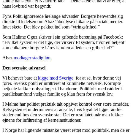
kaldte hans exit “et KÆMPE tab.” Dette skete et halvt år efter, at
hans lovbrud var begyndt.
Fyns Politi ignorerede årelange advarsler. Borgere henvendte sig
direkte til ledelsen om Abaz’ åbenlyse chikane på sociale medier.
Intet skete. Det blev pakket ind som “ytringsfrihed.”
Som Halime Oguz skriver i sin gribende beretning på Facebook:
“Hvilket system er det lige, der virker? Et system, hvor en betjent
kan chikanere borgere i årevis, uden at ledelsen griber ind?”
Abaz
modtager stadig løn.
Den svenske advarsel
Vi behøver bare at
kigge mod Sverige
for at se, hvor denne vej
fører. Svensk politi er infiltreret af kriminelle netværk. Korrupte
betjente lækker oplysninger til banderne. Politifolk med rødder i
parallelsamfund vælger familie og klan frem for svensk lov.
I Malmø har politiet praktisk talt opgivet kontrol over store områder.
Retssystemet undermineres af ansatte, hvis loyalitet ligger andre
steder end hos den svenske stat. Det er resultatet, når man lukker
øjnene for infiltrering af kerneinstitutioner.
I Norge har lignende mistanke været rettet mod politifolk, men de er