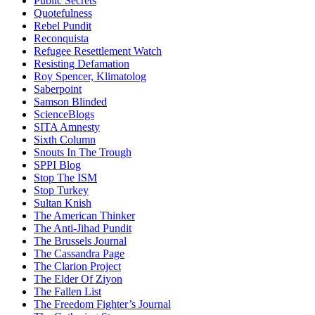
Public Secrets
Quotefulness
Rebel Pundit
Reconquista
Refugee Resettlement Watch
Resisting Defamation
Roy Spencer, Klimatolog
Saberpoint
Samson Blinded
ScienceBlogs
SITA Amnesty
Sixth Column
Snouts In The Trough
SPPI Blog
Stop The ISM
Stop Turkey
Sultan Knish
The American Thinker
The Anti-Jihad Pundit
The Brussels Journal
The Cassandra Page
The Clarion Project
The Elder Of Ziyon
The Fallen List
The Freedom Fighter’s Journal