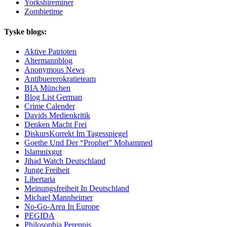
Yorkshireminer
Zombietime
Tyske blogs:
Aktive Patrioten
Altermannblog
Anonymous News
Antibuererokratieteam
BIA München
Blog List German
Crime Calender
Davids Medienkritik
Denken Macht Frei
DiskursKorrekt Im Tagesspiegel
Goethe Und Der “Prophet” Mohammed
Islamnixgut
Jihad Watch Deutschland
Junge Freiheit
Libertaria
Meinungsfreiheit In Deutschland
Michael Mannheimer
No-Go-Area In Europe
PEGIDA
Philosophia Perennis