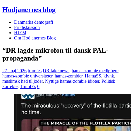
Hodjanernes blog
Danmarks demografi
Fri diskussion
HJEM
Om Hodjanernes Blog
“DR lagde mikrofon til dansk PAL-
propaganda”
27. maj 2026
trumfes
DR fake news
,
hamas zombie medløbere
,
hamas-zombie universiteter
,
hamas-zombier
,
HamaSS
,
klynk
,
muslimsk had til jøder
,
Nyttige hamas-zombie idioter
,
Politisk
korrekte
,
TrumfEs
6