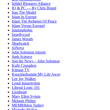
Infidel Bloggers Alliance
IQ & PC — By Chris Brand
Iraq The Model
Islam In Europe
Islam The Religion Of Peace
Islam Versus Europe
l
Islamophobic
Israellycool
James Woods
Jihadwatch
JoNova
John Solomon reports
Junk Science
Just the News – John Solomon
Kafir Crusaders
Kitman TV
Knuckledraggin My Life Away
Lee Jay Walker
Legal Insurrection
Liberal Logic 101
Lionheart
Mary Ellen Synon
Melanie Philips
MEMRIblog Turkey
Michelle Malkin