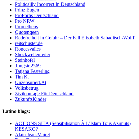
Politicallly Incorrect In Deutschland
Prinz Eugen
ProFortis Deutschland
Pro NRW
Prometheus
Quotenqeen
Redefreiheit In Gefahr – Der Fall Elisabeth Sabaditsch-Wolff
reitschuster.de
Roncesvalles
Shockwellenreiter
Steinhöfel
Tangsir 2569
Tatjana Festerling
Tim K.
Unzensuriert.At
Volksbetrug
Zivilcourage Für Deutschland
ZukunftsKinder
Latino blogs:
ACTIONS SITA (Sensibilisation À L’Islam Tous Azimuts)
KESAKO?
Alain Jean-Mairet