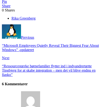
Pin
Share
0
Shares
Rika Greenberg
Previous
“Microsoft Employees Quietly Reveal Their Biggest Fear About
Windows” -opdateret
Next
“Ressourcestærke børnefamilier flytter ind i indvandrertætte
Tingbjerg for at skabe integration – men det vil blive endnu en
fiasko”
6 Kommentarer