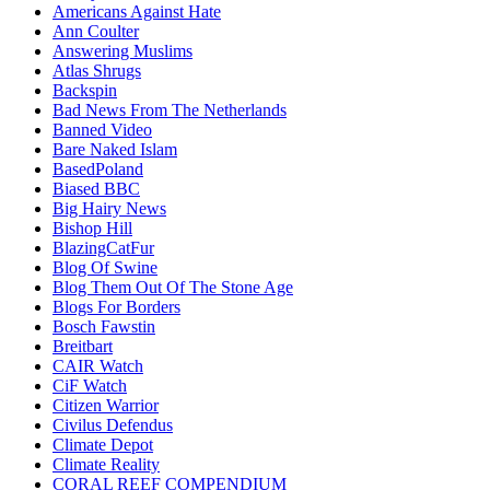
Americans Against Hate
Ann Coulter
Answering Muslims
Atlas Shrugs
Backspin
Bad News From The Netherlands
Banned Video
Bare Naked Islam
BasedPoland
Biased BBC
Big Hairy News
Bishop Hill
BlazingCatFur
Blog Of Swine
Blog Them Out Of The Stone Age
Blogs For Borders
Bosch Fawstin
Breitbart
CAIR Watch
CiF Watch
Citizen Warrior
Civilus Defendus
Climate Depot
Climate Reality
CORAL REEF COMPENDIUM