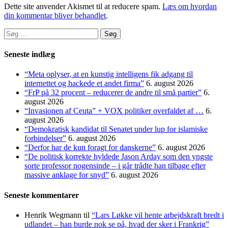
Dette site anvender Akismet til at reducere spam.
Læs om hvordan
din kommentar bliver behandlet
.
Søg
efter:
Seneste indlæg
“Meta oplyser, at en kunstig intelligens fik adgang til
internettet og hackede et andet firma”
6. august 2026
“FrP på 32 procent – reducerer de andre til små partier”
6.
august 2026
“Invasionen af Ceuta” + VOX politiker overfaldet af …
6.
august 2026
“Demokratisk kandidat til Senatet under lup for islamiske
forbindelser”
6. august 2026
“Derfor har de kun foragt for danskerne”
6. august 2026
“De politisk korrekte hyldede Jason Arday som den yngste
sorte professor nogensinde – i går trådte han tilbage efter
massive anklage for snyd”
6. august 2026
Seneste kommentarer
Henrik Wegmann
til
“Lars Løkke vil hente arbejdskraft bredt i
udlandet – han burde nok se på, hvad der sker i Frankrig”