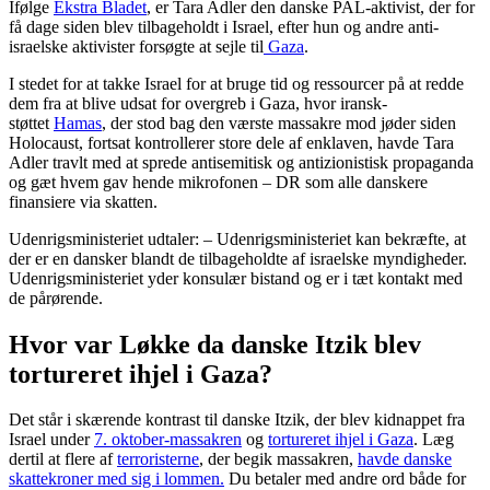
Ifølge
Ekstra Bladet
, er Tara Adler den danske PAL-aktivist, der for
få dage siden blev tilbageholdt i Israel, efter hun og andre anti-
israelske aktivister forsøgte at sejle til
Gaza
.
I stedet for at takke Israel for at bruge tid og ressourcer på at redde
dem fra at blive udsat for overgreb i Gaza, hvor iransk-
støttet
Hamas
, der stod bag den værste massakre mod jøder siden
Holocaust, fortsat kontrollerer store dele af enklaven, havde Tara
Adler travlt med at sprede antisemitisk og antizionistisk propaganda
og gæt hvem gav hende mikrofonen – DR som alle danskere
finansiere via skatten.
Udenrigsministeriet udtaler: – Udenrigsministeriet kan bekræfte, at
der er en dansker blandt de tilbageholdte af israelske myndigheder.
Udenrigsministeriet yder konsulær bistand og er i tæt kontakt med
de pårørende.
Hvor var Løkke da danske Itzik blev
tortureret ihjel i Gaza?
Det står i skærende kontrast til danske Itzik, der blev kidnappet fra
Israel under
7. oktober-massakren
og
tortureret ihjel i Gaza
. Læg
dertil at flere af
terroristerne
, der begik massakren,
havde danske
skattekroner med sig i lommen.
Du betaler med andre ord både for