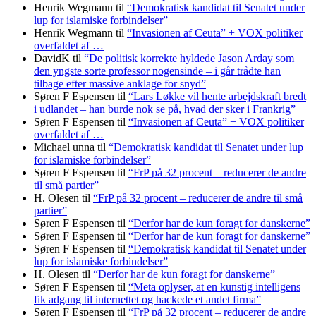
Henrik Wegmann
til
“Demokratisk kandidat til Senatet under
lup for islamiske forbindelser”
Henrik Wegmann
til
“Invasionen af Ceuta” + VOX politiker
overfaldet af …
DavidK
til
“De politisk korrekte hyldede Jason Arday som
den yngste sorte professor nogensinde – i går trådte han
tilbage efter massive anklage for snyd”
Søren F Espensen
til
“Lars Løkke vil hente arbejdskraft bredt
i udlandet – han burde nok se på, hvad der sker i Frankrig”
Søren F Espensen
til
“Invasionen af Ceuta” + VOX politiker
overfaldet af …
Michael unna
til
“Demokratisk kandidat til Senatet under lup
for islamiske forbindelser”
Søren F Espensen
til
“FrP på 32 procent – reducerer de andre
til små partier”
H. Olesen
til
“FrP på 32 procent – reducerer de andre til små
partier”
Søren F Espensen
til
“Derfor har de kun foragt for danskerne”
Søren F Espensen
til
“Derfor har de kun foragt for danskerne”
Søren F Espensen
til
“Demokratisk kandidat til Senatet under
lup for islamiske forbindelser”
H. Olesen
til
“Derfor har de kun foragt for danskerne”
Søren F Espensen
til
“Meta oplyser, at en kunstig intelligens
fik adgang til internettet og hackede et andet firma”
Søren F Espensen
til
“FrP på 32 procent – reducerer de andre