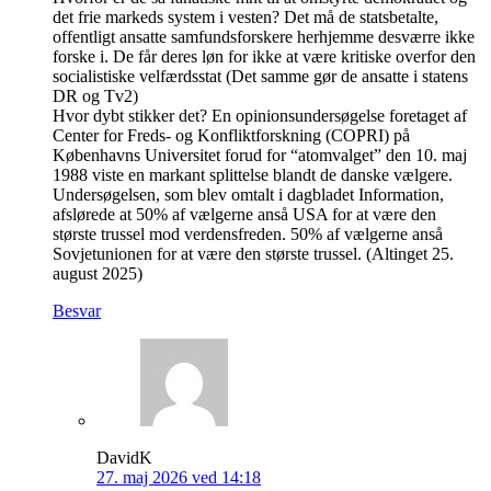
det frie markeds system i vesten? Det må de statsbetalte,
offentligt ansatte samfundsforskere herhjemme desværre ikke
forske i. De får deres løn for ikke at være kritiske overfor den
socialistiske velfærdsstat (Det samme gør de ansatte i statens
DR og Tv2)
Hvor dybt stikker det? En opinionsundersøgelse foretaget af
Center for Freds- og Konfliktforskning (COPRI) på
Københavns Universitet forud for “atomvalget” den 10. maj
1988 viste en markant splittelse blandt de danske vælgere.
Undersøgelsen, som blev omtalt i dagbladet Information,
afslørede at 50% af vælgerne anså USA for at være den
største trussel mod verdensfreden. 50% af vælgerne anså
Sovjetunionen for at være den største trussel. (Altinget 25.
august 2025)
Besvar
DavidK
27. maj 2026 ved 14:18