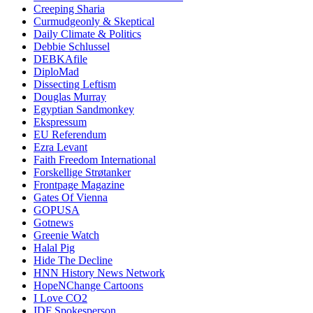
Creeping Sharia
Curmudgeonly & Skeptical
Daily Climate & Politics
Debbie Schlussel
DEBKAfile
DiploMad
Dissecting Leftism
Douglas Murray
Egyptian Sandmonkey
Ekspressum
EU Referendum
Ezra Levant
Faith Freedom International
Forskellige Strøtanker
Frontpage Magazine
Gates Of Vienna
GOPUSA
Gotnews
Greenie Watch
Halal Pig
Hide The Decline
HNN History News Network
HopeNChange Cartoons
I Love CO2
IDF Spokesperson