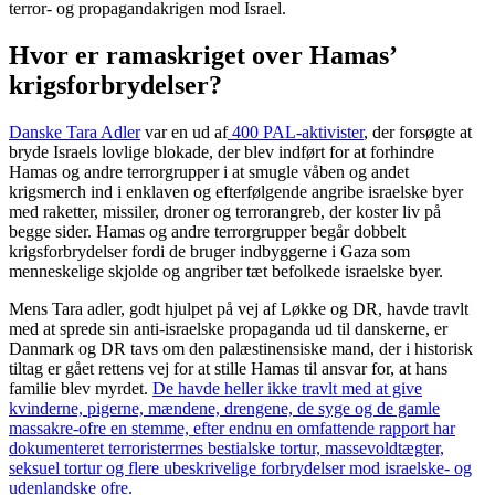
terror- og propagandakrigen mod Israel.
Hvor er ramaskriget over Hamas’
krigsforbrydelser?
Danske Tara Adler
var en ud af
400 PAL-aktivister
, der forsøgte at
bryde Israels lovlige blokade, der blev indført for at forhindre
Hamas og andre terrorgrupper i at smugle våben og andet
krigsmerch ind i enklaven og efterfølgende angribe israelske byer
med raketter, missiler, droner og terrorangreb, der koster liv på
begge sider. Hamas og andre terrorgrupper begår dobbelt
krigsforbrydelser fordi de bruger indbyggerne i Gaza som
menneskelige skjolde og angriber tæt befolkede israelske byer.
Mens Tara adler, godt hjulpet på vej af Løkke og DR, havde travlt
med at sprede sin anti-israelske propaganda ud til danskerne, er
Danmark og DR tavs om den palæstinensiske mand, der i historisk
tiltag er gået rettens vej for at stille Hamas til ansvar for, at hans
familie blev myrdet.
De havde heller ikke travlt med at give
kvinderne, pigerne, mændene, drengene, de syge og de gamle
massakre-ofre en stemme, efter endnu en omfattende rapport har
dokumenteret terroristerrnes bestialske tortur, massevoldtægter,
seksuel tortur og flere ubeskrivelige forbrydelser mod israelske- og
udenlandske ofre.