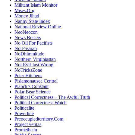
Militant Islam Monitor
Mises.Org
Money Jihad
Nanny State Index
National Review Online
NeoNeocon
News Busters
No Oil For Pacifists
No-Pasaran
NoDhimmitude
Northern Virginiastan
Not Evil Just Wrong
NoTricksZone
Peter Hitchens
Pislamonausea Central
Planck’s Constant
Polar Bear Science
Political Correctness – The Awful Truth
Political Correctness Watch
Politicalite
Powerline
Preoccupiedterritory.Com
Project veritas
Promethean