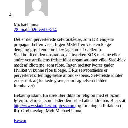
Michael unna
28. maj 2026 ved 03:14
Det er den perverterede selvforståelse, som DR enøjede
propaganda fremviser. Ingen MSM fremviste en klage
dengang grønlænderne blev jaget ud af Gellerup.
Siad holdt en demonstration, da hverken SOS racisme eller
andre venstrefløjens frelste idiot organisationer ville. Siad-blev
mødt af idioterne, som råbte. Ingen racister ivores gader.
Hvilket vi kunne råbe tilbage. DR,s selvforståelse er
perverteret offentliggørelse af ondskabens. Selvfrelste idioter
er der nok af( kalkede grave, som Lignelsen i biblen
fremhæver)
Bekæmp islam. En usekulær diktator religion med et bizart
førerprofet ideal, som hader den frihed alle andre har. Bl.a støt
http://www.siaddk.wordpress.com
og foreningen frafalden (
fb). God torsdag. Mvh Michael Unna
Besvar