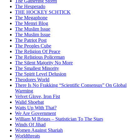
The Gathering Storm
The Hesperado
THE HOCKEY SCHTICK
The Megaphone
The Memri Blog
The Muslim Issue
The Muslim Issue
The Patriot Post
The Peoples Cube
The Religion Of Peace
The Religious Policeman
The Silent Majority No More
The Smallest Minority
The Spirit Level Delusion
Theodores World
There Is No Frakking “Scientific Consensus” On Global
Warming
Velvet Glove, Iron Fist
Walid Shoebat
Watts Up With That?
We Are Government
William M Briggs – Statistician To The Stars
Winds Of Jihad
Women Against Shariah
Worldthreats