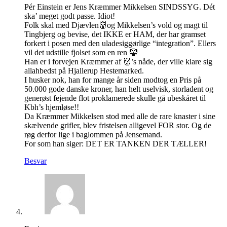
Pér Einstein er Jens Kræmmer Mikkelsen SINDSSYG. Dét
ska’ meget godt passe. Idiot!
Folk skal med Djævlen👹og Mikkelsen’s vold og magt til
Tingbjerg og bevise, det IKKE er HAM, der har gramset
forkert i posen med den uladesiggørlige “integration”. Ellers
vil det udstille fjolset som en ren 🤡
Han er i forvejen Kræmmer af 👹’s nåde, der ville klare sig
allahbedst på Hjallerup Hestemarked.
I husker nok, han for mange år siden modtog en Pris på
50.000 gode danske kroner, han helt uselvisk, storladent og
generøst fejende flot proklamerede skulle gå ubeskåret til
Kbh’s hjemløse!!
Da Kræmmer Mikkelsen stod med alle de rare knaster i sine
skælvende grifler, blev fristelsen alligevel FOR stor. Og de
røg derfor lige i baglommen på Jensemand.
For som han siger: DET ER TANKEN DER TÆLLER!
Besvar