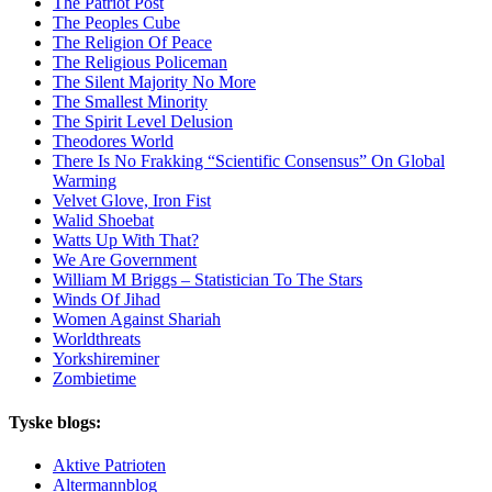
The Patriot Post
The Peoples Cube
The Religion Of Peace
The Religious Policeman
The Silent Majority No More
The Smallest Minority
The Spirit Level Delusion
Theodores World
There Is No Frakking “Scientific Consensus” On Global
Warming
Velvet Glove, Iron Fist
Walid Shoebat
Watts Up With That?
We Are Government
William M Briggs – Statistician To The Stars
Winds Of Jihad
Women Against Shariah
Worldthreats
Yorkshireminer
Zombietime
Tyske blogs:
Aktive Patrioten
Altermannblog