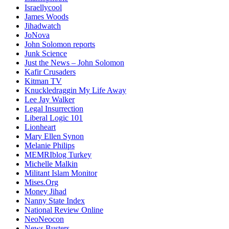
Israellycool
James Woods
Jihadwatch
JoNova
John Solomon reports
Junk Science
Just the News – John Solomon
Kafir Crusaders
Kitman TV
Knuckledraggin My Life Away
Lee Jay Walker
Legal Insurrection
Liberal Logic 101
Lionheart
Mary Ellen Synon
Melanie Philips
MEMRIblog Turkey
Michelle Malkin
Militant Islam Monitor
Mises.Org
Money Jihad
Nanny State Index
National Review Online
NeoNeocon
News Busters