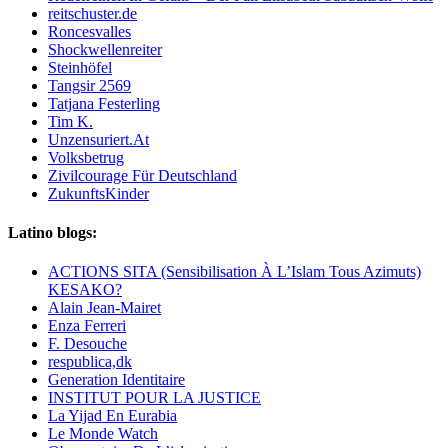
reitschuster.de
Roncesvalles
Shockwellenreiter
Steinhöfel
Tangsir 2569
Tatjana Festerling
Tim K.
Unzensuriert.At
Volksbetrug
Zivilcourage Für Deutschland
ZukunftsKinder
Latino blogs:
ACTIONS SITA (Sensibilisation À L’Islam Tous Azimuts)
KESAKO?
Alain Jean-Mairet
Enza Ferreri
F. Desouche
respublica,dk
Generation Identitaire
INSTITUT POUR LA JUSTICE
La Yijad En Eurabia
Le Monde Watch