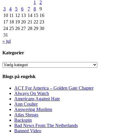
1
2
3
4
5
6
7
8
9
10
11
12
13
14
15
16
17
18
19
20
21
22
23
24
25
26
27
28
29
30
31
« jul
Kategorier
Kategorier
Blogs på engelsk
ACT For America – Golden Gate Chapter
Always On Watch
Americans Against Hate
Ann Coulter
Answering Muslims
Atlas Shrugs
Backspin
Bad News From The Netherlands
Banned Video