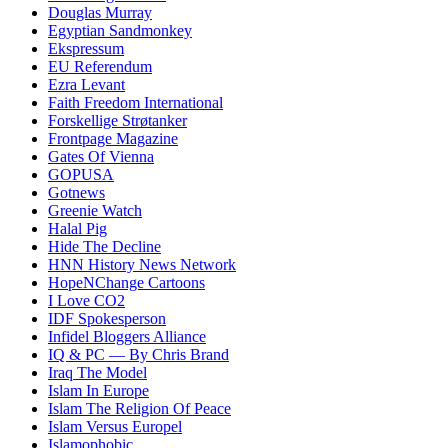
Douglas Murray
Egyptian Sandmonkey
Ekspressum
EU Referendum
Ezra Levant
Faith Freedom International
Forskellige Strøtanker
Frontpage Magazine
Gates Of Vienna
GOPUSA
Gotnews
Greenie Watch
Halal Pig
Hide The Decline
HNN History News Network
HopeNChange Cartoons
I Love CO2
IDF Spokesperson
Infidel Bloggers Alliance
IQ & PC — By Chris Brand
Iraq The Model
Islam In Europe
Islam The Religion Of Peace
Islam Versus Europe
l
Islamophobic