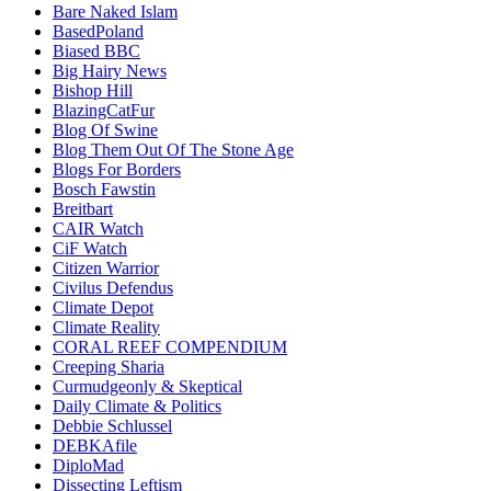
Bare Naked Islam
BasedPoland
Biased BBC
Big Hairy News
Bishop Hill
BlazingCatFur
Blog Of Swine
Blog Them Out Of The Stone Age
Blogs For Borders
Bosch Fawstin
Breitbart
CAIR Watch
CiF Watch
Citizen Warrior
Civilus Defendus
Climate Depot
Climate Reality
CORAL REEF COMPENDIUM
Creeping Sharia
Curmudgeonly & Skeptical
Daily Climate & Politics
Debbie Schlussel
DEBKAfile
DiploMad
Dissecting Leftism