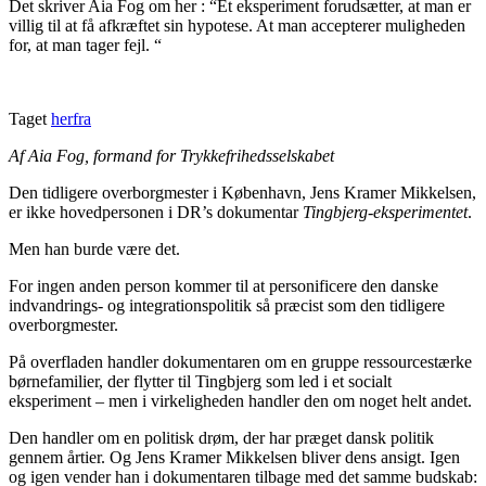
Det skriver Aia Fog om her : “Et eksperiment forudsætter, at man er
villig til at få afkræftet sin hypotese. At man accepterer muligheden
for, at man tager fejl. “
Taget
herfra
Af Aia Fog, formand for Trykkefrihedsselskabet
Den tidligere overborgmester i København, Jens Kramer Mikkelsen,
er ikke hovedpersonen i DR’s dokumentar
Tingbjerg-eksperimentet
.
Men han burde være det.
For ingen anden person kommer til at personificere den danske
indvandrings- og integrationspolitik så præcist som den tidligere
overborgmester.
På overfladen handler dokumentaren om en gruppe ressourcestærke
børnefamilier, der flytter til Tingbjerg som led i et socialt
eksperiment – men i virkeligheden handler den om noget helt andet.
Den handler om en politisk drøm, der har præget dansk politik
gennem årtier. Og Jens Kramer Mikkelsen bliver dens ansigt. Igen
og igen vender han i dokumentaren tilbage med det samme budskab: