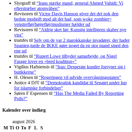
Slyrgraff
til
“Irans stærke mand, general Ahmed Vahidi: Vi
efterstræber atomvåben”
Revisoren
til
Victor Davis Hanson giver det det nok den
bedste modgift mod alt det had, som woke zombier=
venstrefløj/højrefløj/muslismer hælder ud
Revisoren
til
“Aldrig sket før: Kunstig intelligens skaber nye
vira”
trumfes
til
Selv om de var 2 marokkanske invadører, der hader
Spanien,turde de IKKE gøre noget da en stor mand smed den
ene ud
trumfes
til
“Rupert Lowe tilbyder samarbejde, og Nigel
Farage lover en »bred koalition«”
Vigilius Hafniensis
til
“Iran: Desperate kunder forsyner sig i
butikkerne”
H. Olesen
til
“Regeringen vil udvide overvågningsstaten”
Justice 4 DJT
til
“Demokratisk kandidat til Senatet under lup
for islamiske forbindelser”
Søren F Espensen
til
“Has The Media Failed By Reporting
Polls?”
Kalender over indlæg
august 2026
M
Ti
O
To
F
L
S