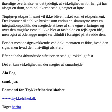
ihærdige overtalelse, er det tydeligt, at virkeligheden for længst har
afsagt en dom, som politikerne stadig nægter at høre.
Tingbjerg-eksperimentet
vil ikke blive husket som et eksperiment.
Det kommer til at blive husket som endnu en skamstøtte over en
integrationspolitik, der nægtede at lære af sine egne erfaringer og
over den tragiske evne til ikke blot at fastholde en fejlslagen idé,
men også at ødelægge noget værdifuldt i forsøget på at redde den.
For det mest opsigtsvækkende ved dokumentaren er ikke, hvad den
siger, men hvad den ufrivilligt afslører:
Efter et halvt århundrede står teorien stadig urokkeligt fast.
Det er kun virkeligheden, der nægter at samarbejde.
Aia Fog
cand. jur.
Formand for Trykkefrihedsselskabet
www.trykkefrihed.dk
Taget
herfra