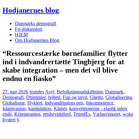
Hodjanernes blog
Danmarks demografi
Fri diskussion
HJEM
Om Hodjanernes Blog
“Ressourcestærke børnefamilier flytter
ind i indvandrertætte Tingbjerg for at
skabe integration – men det vil blive
endnu en fiasko”
27. maj 2026
trumfes
Asyl
,
Befolkningsudskiftning
,
Danmark
,
Demografi
,
Dhimmier
,
fejhed
,
Fup og snyd
,
Ghetto
,
Globalisering
,
Globalisme
,
Hykleri
,
Indvandringens pris
,
Inkompetence
,
Islamvasion
,
kapitulation
,
Klaner
,
konventionerne - elastik uden
ende
,
Krimigranten
,
retsbevidsthed
,
TrumfEs
,
Vælgerimport
,
woke
hysteri
6