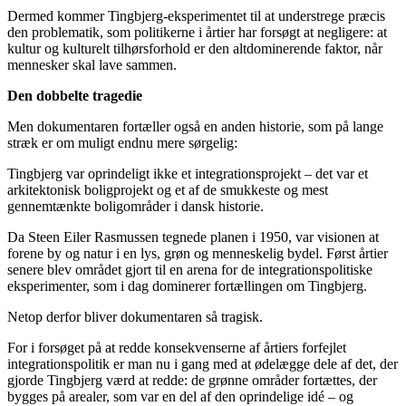
Dermed kommer Tingbjerg-eksperimentet til at understrege præcis
den problematik, som politikerne i årtier har forsøgt at negligere: at
kultur og kulturelt tilhørsforhold er den altdominerende faktor, når
mennesker skal lave sammen.
Den dobbelte tragedie
Men dokumentaren fortæller også en anden historie, som på lange
stræk er om muligt endnu mere sørgelig:
Tingbjerg var oprindeligt ikke et integrationsprojekt – det var et
arkitektonisk boligprojekt og et af de smukkeste og mest
gennemtænkte boligområder i dansk historie.
Da Steen Eiler Rasmussen tegnede planen i 1950, var visionen at
forene by og natur i en lys, grøn og menneskelig bydel. Først årtier
senere blev området gjort til en arena for de integrationspolitiske
eksperimenter, som i dag dominerer fortællingen om Tingbjerg.
Netop derfor bliver dokumentaren så tragisk.
For i forsøget på at redde konsekvenserne af årtiers forfejlet
integrationspolitik er man nu i gang med at ødelægge dele af det, der
gjorde Tingbjerg værd at redde: de grønne områder fortættes, der
bygges på arealer, som var en del af den oprindelige idé – og