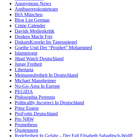
Anonymous News
Antibuererokratieteam
BIA München
Blog List German
Crime Calender
Davids Medienkritik
Denken Macht Frei
DiskursKorrekt Im Tagesspiegel
Goethe Und Der “Prophet” Mohammed
Islamnixgut
Jihad Watch Deutschland
Junge Freiheit
Libertaria
Meinungsfreiheit In Deutschland
Michael Mannheimer
No-Go-Area In Europe
PEGIDA
Philosophia Perennis
Politicallly Incorrect In Deutschland
Prinz Eugen
ProFortis Deutschland
Pro NRW
Prometheus
Quotenqeen
Redefreiheit In Gefahr – Der Fall Elisabeth Sabaditsch-Wolff