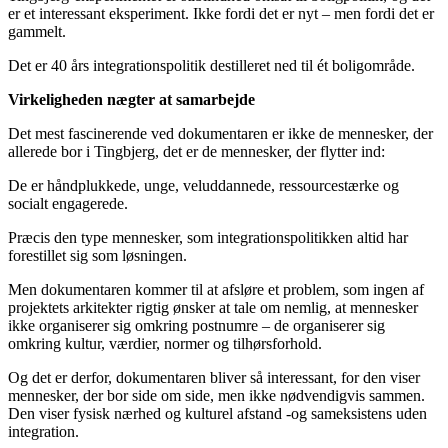
er et interessant eksperiment. Ikke fordi det er nyt – men fordi det er
gammelt.
Det er 40 års integrationspolitik destilleret ned til ét boligområde.
Virkeligheden nægter at samarbejde
Det mest fascinerende ved dokumentaren er ikke de mennesker, der
allerede bor i Tingbjerg, det er de mennesker, der flytter ind:
De er håndplukkede, unge, veluddannede, ressourcestærke og
socialt engagerede.
Præcis den type mennesker, som integrationspolitikken altid har
forestillet sig som løsningen.
Men dokumentaren kommer til at afsløre et problem, som ingen af
projektets arkitekter rigtig ønsker at tale om nemlig, at mennesker
ikke organiserer sig omkring postnumre – de organiserer sig
omkring kultur, værdier, normer og tilhørsforhold.
Og det er derfor, dokumentaren bliver så interessant, for den viser
mennesker, der bor side om side, men ikke nødvendigvis sammen.
Den viser fysisk nærhed og kulturel afstand -og sameksistens uden
integration.