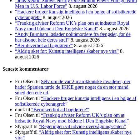
“Jobs Report Shows Nearly One Million Fewer Foreign Born
Men in U.S. Labor Force”
8. august 2026
“Hackere bruger kunstig intelligens i en bølge af sofistikerede
cyberangreb”
8. august 2026
“Frankrig afviser Reform UK’s plan om at indsætte Royal
Navy mod bådene i Den Engelske Kanal”
8. august 2026
“Andy Burnham løslader politi­mordere fra fængslet, før de
har afsonet hele deres straf”
8. august 2026
“Berufsverbot ad bagdøren?”
8. august 2026
“Aldrig sket før: Kunstig intelligens skaber nye vira”
8.
august 2026
Seneste kommentarer
Fru Olsen
til
Selv om de var 2 marokkanske invadører, der
hader Spanien,turde de IKKE gøre noget da en stor mand
smed den ene ud
Fru Olsen
til
“Hackere bruger kunstig intelligens i en bølge af
sofistikerede cyberangreb”
dunk
til
“Berufsverbot ad bagdøren?”
Fru Olsen
til
“Frankrig afviser Reform UK’s plan om at
indsætte Royal Navy mod bådene i Den Engelske Kanal”
Slyrgraff
til
“Regeringen vil udvide overvågningsstaten”
Slyrgraff
til
“Aldrig sket før: Kunstig intelligens skaber nye
vira”