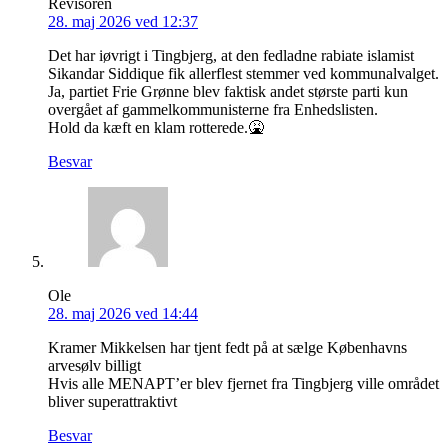
Revisoren
28. maj 2026 ved 12:37
Det har iøvrigt i Tingbjerg, at den fedladne rabiate islamist
Sikandar Siddique fik allerflest stemmer ved kommunalvalget.
Ja, partiet Frie Grønne blev faktisk andet største parti kun
overgået af gammelkommunisterne fra Enhedslisten.
Hold da kæft en klam rotterede.🤮
Besvar
Ole
28. maj 2026 ved 14:44
Kramer Mikkelsen har tjent fedt på at sælge Københavns
arvesølv billigt
Hvis alle MENAPT’er blev fjernet fra Tingbjerg ville området
bliver superattraktivt
Besvar