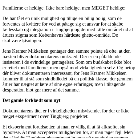
Familierne er heldige. Ikke bare heldige, men MEGET heldige:
De har fået en unik mulighed og tillige en billig bolig, som de
forventes at kvittere for ved at påtage sig et ansvar for at skabe
fællesskab og integration i Tingbjerg og dermed løfte området ud af
årtiers stigma som Københavns hårdeste ghetto-område. De
skal være løsningen.
Jens Kramer Mikkelsen gentager den samme pointe så ofte, at den
næsten bliver dokumentarens omkvæd. Der er en påfaldende
insisteren i de evindelige gentagelser. Som om budskabet ikke blot
er rettet mod familierne, men også mod virkeligheden selv. Og netop
dér bliver dokumentaren interessant, for Jens Kramer Mikkelsen
kommer til at stå som sindbilledet på en politisk klasse, der gennem
årtier har nægtet at lære af sine egne erfaringer, men i tiltagende
desperation blot gør mere af det samme.
Det gamle forklædt som nyt
Dokumentarens titel er i virkeligheden misvisende, for der er ikke
meget eksperiment over Tingbjerg-projektet:
Et eksperiment forudsætter, at man er villig til at få afkræftet sin
hypotese. At man accepterer muligheden for, at man tager fejl. Men
det såkaldte Tingbjerg-eksperiment bygger på præcis den samme