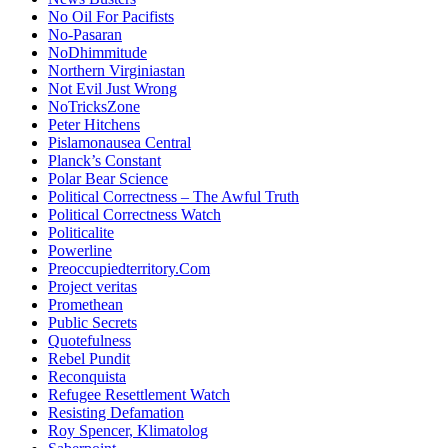
No Oil For Pacifists
No-Pasaran
NoDhimmitude
Northern Virginiastan
Not Evil Just Wrong
NoTricksZone
Peter Hitchens
Pislamonausea Central
Planck’s Constant
Polar Bear Science
Political Correctness – The Awful Truth
Political Correctness Watch
Politicalite
Powerline
Preoccupiedterritory.Com
Project veritas
Promethean
Public Secrets
Quotefulness
Rebel Pundit
Reconquista
Refugee Resettlement Watch
Resisting Defamation
Roy Spencer, Klimatolog