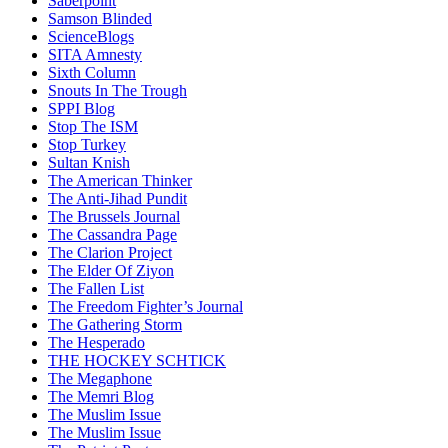
Saberpoint
Samson Blinded
ScienceBlogs
SITA Amnesty
Sixth Column
Snouts In The Trough
SPPI Blog
Stop The ISM
Stop Turkey
Sultan Knish
The American Thinker
The Anti-Jihad Pundit
The Brussels Journal
The Cassandra Page
The Clarion Project
The Elder Of Ziyon
The Fallen List
The Freedom Fighter’s Journal
The Gathering Storm
The Hesperado
THE HOCKEY SCHTICK
The Megaphone
The Memri Blog
The Muslim Issue
The Muslim Issue