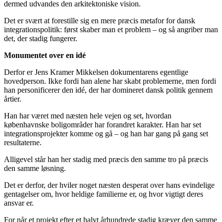
dermed udvandes den arkitektoniske vision.
Det er svært at forestille sig en mere præcis metafor for dansk
integrationspolitik: først skaber man et problem – og så angriber man
det, der stadig fungerer.
Monumentet over en idé
Derfor er Jens Kramer Mikkelsen dokumentarens egentlige
hovedperson. Ikke fordi han alene har skabt problemerne, men fordi
han personificerer den idé, der har domineret dansk politik gennem
årtier.
Han har været med næsten hele vejen og set, hvordan
københavnske boligområder har forandret karakter. Han har set
integrationsprojekter komme og gå – og han har gang på gang set
resultaterne.
Alligevel står han her stadig med præcis den samme tro på præcis
den samme løsning.
Det er derfor, der hviler noget næsten desperat over hans evindelige
gentagelser om, hvor heldige familierne er, og hvor vigtigt deres
ansvar er.
For når et projekt efter et halvt århundrede stadig kræver den samme