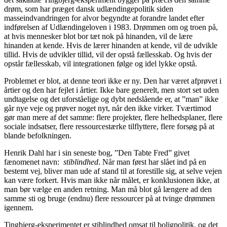
drøm, som har præget dansk udlændingepolitik siden
masseindvandringen for alvor begyndte at forandre landet efter
indførelsen af Udlændingeloven i 1983. Drømmen om og troen på,
at hvis mennesker blot bor tæt nok på hinanden, vil de lære
hinanden at kende. Hvis de lærer hinanden at kende, vil de udvikle
tillid. Hvis de udvikler tillid, vil der opstå fællesskab. Og hvis der
opstår fællesskab, vil integrationen følge og idel lykke opstå.
Problemet er blot, at denne teori ikke er ny. Den har været afprøvet i
årtier og den har fejlet i årtier. Ikke bare generelt, men stort set uden
undtagelse og det uforståelige og dybt nedslående er, at ”man” ikke
går nye veje og prøver noget nyt, når den ikke virker. Tværtimod
gør man mere af det samme: flere projekter, flere helhedsplaner, flere
sociale indsatser, flere ressourcestærke tilflyttere, flere forsøg på at
blande befolkningen.
Henrik Dahl har i sin seneste bog, ”Den Tabte Fred” givet
fænomenet navn:
stiblindhed
. Når man først har slået ind på en
bestemt vej, bliver man ude af stand til at forestille sig, at selve vejen
kan være forkert. Hvis man ikke når målet, er konklusionen ikke, at
man bør vælge en anden retning. Man må blot gå længere ad den
samme sti og bruge (endnu) flere ressourcer på at tvinge drømmen
igennem.
Tingbjerg-eksperimentet er stiblindhed omsat til boligpolitik, og det