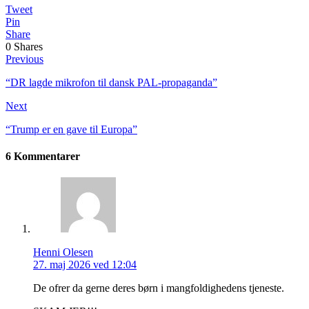
Tweet
Pin
Share
0
Shares
Previous
“DR lagde mikrofon til dansk PAL-propaganda”
Next
“Trump er en gave til Europa”
6 Kommentarer
Henni Olesen
27. maj 2026 ved 12:04
De ofrer da gerne deres børn i mangfoldighedens tjeneste.