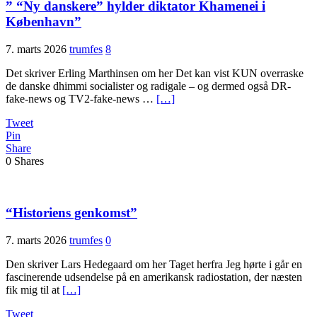
” “Ny danskere” hylder diktator Khamenei i
København”
7. marts 2026
trumfes
8
Det skriver Erling Marthinsen om her Det kan vist KUN overraske
de danske dhimmi socialister og radigale – og dermed også DR-
fake-news og TV2-fake-news …
[…]
Tweet
Pin
Share
0
Shares
“Historiens genkomst”
7. marts 2026
trumfes
0
Den skriver Lars Hedegaard om her Taget herfra Jeg hørte i går en
fascinerende udsendelse på en amerikansk radiostation, der næsten
fik mig til at
[…]
Tweet