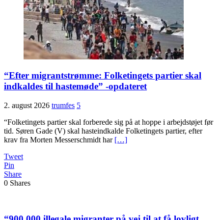
“Efter migrantstrømme: Folketingets partier skal
indkaldes til hastemøde” -opdateret
2. august 2026
trumfes
5
“Folketingets partier skal forberede sig på at hoppe i arbejdstøjet før
tid. Søren Gade (V) skal hasteindkalde Folketingets partier, efter
krav fra Morten Messerschmidt har
[…]
Tweet
Pin
Share
0
Shares
“900.000 illegale migranter på vej til at få lovligt