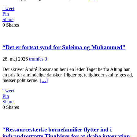
Tweet
Pin
Share
0
Shares
“Det er fortsat synd for Suleima og Muhammed”
28. maj 2026
trumfes
3
Det skriver André Rossmann her i en leder Taget herfra Alting har
en pris for almindelige dansker. Pligter og rettigheder skal følges ad,
messer politikerne.
[…]
Tweet
Pin
Share
0
Shares
“Ressourcestærke børnefamilier flytter ind i
indvandrertætte Tingbjerg for at skabe integration –