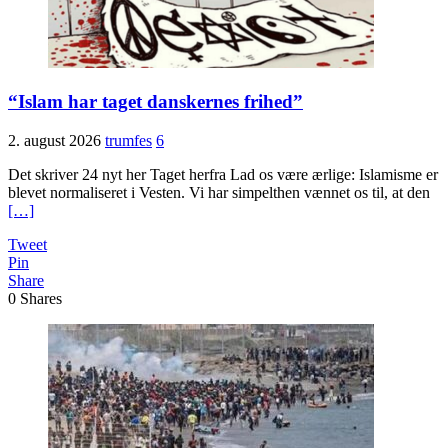
“Islam har taget danskernes frihed”
2. august 2026
trumfes
6
Det skriver 24 nyt her Taget herfra Lad os være ærlige: Islamisme er
blevet normaliseret i Vesten. Vi har simpelthen vænnet os til, at den
[…]
Tweet
Pin
Share
0
Shares