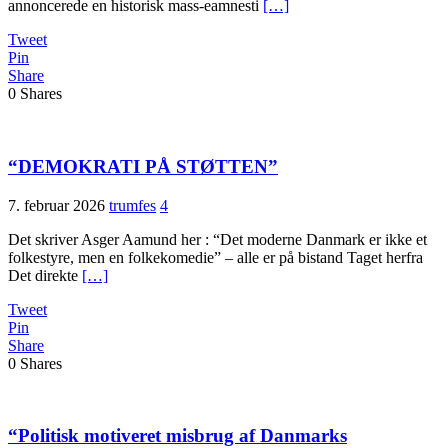
annoncerede en historisk mass-eamnesti
[…]
Tweet
Pin
Share
0
Shares
“DEMOKRATI PÅ STØTTEN”
7. februar 2026
trumfes
4
Det skriver Asger Aamund her : “Det moderne Danmark er ikke et
folkestyre, men en folkekomedie” – alle er på bistand Taget herfra
Det direkte
[…]
Tweet
Pin
Share
0
Shares
“Politisk motiveret misbrug af Danmarks