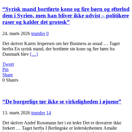
“Syrisk mand bortførte kone og fire børn og efterlod
dem i Syrien, men han bliver ikke udvist – politikere
raser og kalder det grotesk”
24. marts 2026
trumfes
0
Det skriver Karen Jespersen om her Business as usual … Taget
herfra En syrisk mand, der bortførte sin kone og fire børn fra
Danmark blev
[…]
Tweet
Pin
Share
0
Shares
“De borgerlige tør ikke se virkeligheden i øjnene”
13. marts 2026
trumfes
14
Det skriver André Rossmann her i en leder Det er desværre ikke
forkert … Taget herfra I Berlingske er lederskribenten Amalie