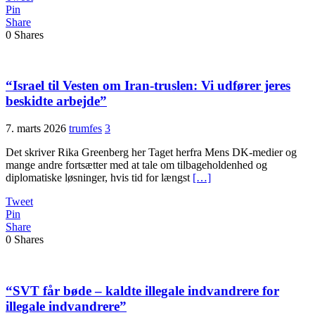
Pin
Share
0
Shares
“Israel til Vesten om Iran-truslen: Vi udfører jeres
beskidte arbejde”
7. marts 2026
trumfes
3
Det skriver Rika Greenberg her Taget herfra Mens DK-medier og
mange andre fortsætter med at tale om tilbageholdenhed og
diplomatiske løsninger, hvis tid for længst
[…]
Tweet
Pin
Share
0
Shares
“SVT får bøde – kaldte illegale indvandrere for
illegale indvandrere”