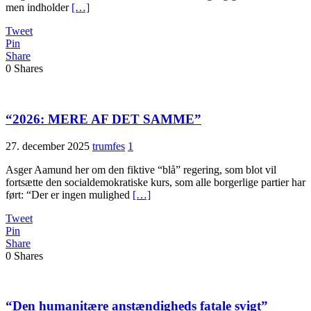
men indholder
[…]
Tweet
Pin
Share
0
Shares
“2026: MERE AF DET SAMME”
27. december 2025
trumfes
1
Asger Aamund her om den fiktive “blå” regering, som blot vil
fortsætte den socialdemokratiske kurs, som alle borgerlige partier har
ført: “Der er ingen mulighed
[…]
Tweet
Pin
Share
0
Shares
“Den humanitære anstændigheds fatale svigt”