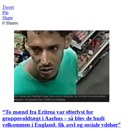
Tweet
Pin
Share
0
Shares
“To mænd fra Eritrea var efterlyst for
gruppevoldtægt i Aarhus – så blev de budt
velkommen i England, fik asyl og sociale ydelser”