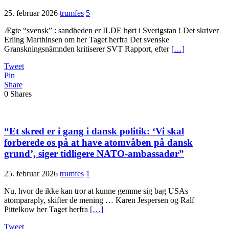
25. februar 2026
trumfes
5
Ægte “svensk” : sandheden er ILDE hørt i Sverigstan ! Det skriver
Erling Marthinsen om her Taget herfra Det svenske
Granskningsnämnden kritiserer SVT Rapport, efter
[…]
Tweet
Pin
Share
0
Shares
“Et skred er i gang i dansk politik: ‘Vi skal
forberede os på at have atomvåben på dansk
grund’, siger tidligere NATO-ambassadør”
25. februar 2026
trumfes
1
Nu, hvor de ikke kan tror at kunne gemme sig bag USAs
atomparaply, skifter de mening … Karen Jespersen og Ralf
Pittelkow her Taget herfra
[…]
Tweet