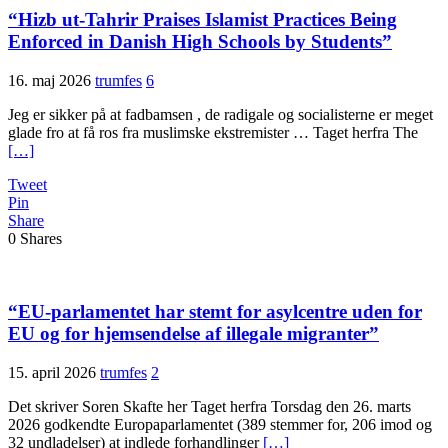
“Hizb ut-Tahrir Praises Islamist Practices Being
Enforced in Danish High Schools by Students”
16. maj 2026
trumfes
6
Jeg er sikker på at fadbamsen , de radigale og socialisterne er meget
glade fro at få ros fra muslimske ekstremister … Taget herfra The
[…]
Tweet
Pin
Share
0
Shares
“EU-parlamentet har stemt for asylcentre uden for
EU og for hjemsendelse af illegale migranter”
15. april 2026
trumfes
2
Det skriver Soren Skafte her Taget herfra Torsdag den 26. marts
2026 godkendte Europaparlamentet (389 stemmer for, 206 imod og
32 undladelser) at indlede forhandlinger
[…]