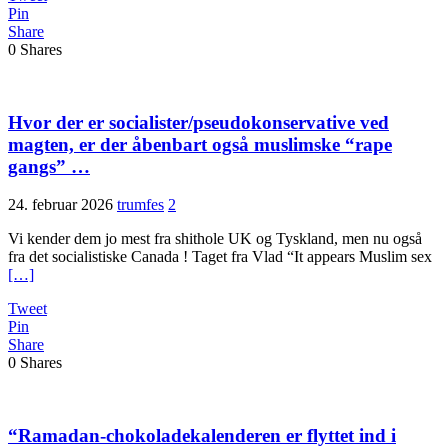
Pin
Share
0
Shares
Hvor der er socialister/pseudokonservative ved
magten, er der åbenbart også muslimske “rape
gangs” …
24. februar 2026
trumfes
2
Vi kender dem jo mest fra shithole UK og Tyskland, men nu også
fra det socialistiske Canada ! Taget fra Vlad “It appears Muslim sex
[…]
Tweet
Pin
Share
0
Shares
“Ramadan-chokoladekalenderen er flyttet ind i