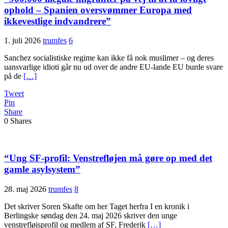
ophold – Spanien oversvømmer Europa med
ikkevestlige indvandrere”
1. juli 2026
trumfes
6
Sanchez socialistiske regime kan ikke få nok muslimer – og deres
uansvarlige idioti går nu ud over de andre EU-lande EU burde svare
på de
[…]
Tweet
Pin
Share
0
Shares
“Ung SF-profil: Venstrefløjen må gøre op med det
gamle asylsystem”
28. maj 2026
trumfes
8
Det skriver Soren Skafte om her Taget herfra I en kronik i
Berlingske søndag den 24. maj 2026 skriver den unge
venstrefløjsprofil og medlem af SF, Frederik
[…]