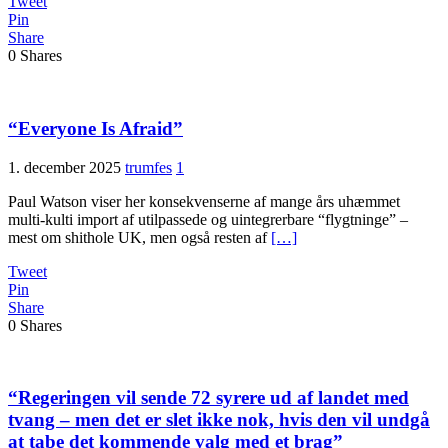
Tweet
Pin
Share
0
Shares
“Everyone Is Afraid”
1. december 2025
trumfes
1
Paul Watson viser her konsekvenserne af mange års uhæmmet
multi-kulti import af utilpassede og uintegrerbare “flygtninge” –
mest om shithole UK, men også resten af
[…]
Tweet
Pin
Share
0
Shares
“Regeringen vil sende 72 syrere ud af landet med
tvang – men det er slet ikke nok, hvis den vil undgå
at tabe det kommende valg med et brag”