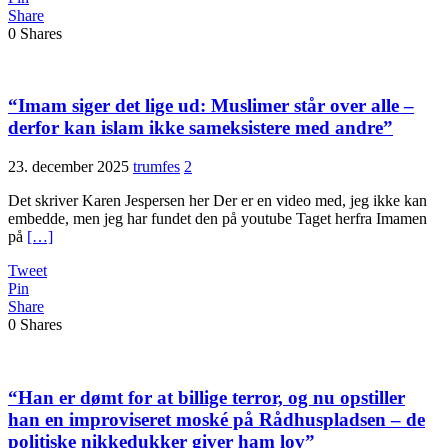
Share
0
Shares
“Imam siger det lige ud: Muslimer står over alle –
derfor kan islam ikke sameksistere med andre”
23. december 2025
trumfes
2
Det skriver Karen Jespersen her Der er en video med, jeg ikke kan
embedde, men jeg har fundet den på youtube Taget herfra Imamen
på
[…]
Tweet
Pin
Share
0
Shares
“Han er dømt for at billige terror, og nu opstiller
han en improviseret moské på Rådhuspladsen – de
politiske nikkedukker giver ham lov”