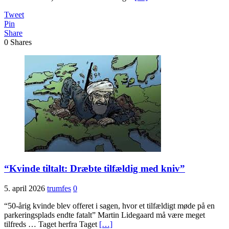
Tweet
Pin
Share
0
Shares
“Kvinde tiltalt: Dræbte tilfældig med kniv”
5. april 2026
trumfes
0
“50-årig kvinde blev offeret i sagen, hvor et tilfældigt møde på en
parkeringsplads endte fatalt” Martin Lidegaard må være meget
tilfreds … Taget herfra Taget
[…]