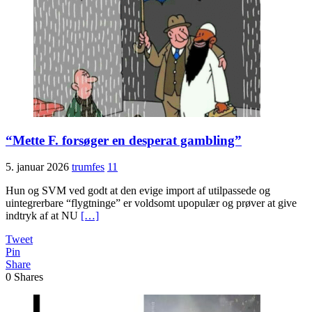
“Mette F. forsøger en desperat gambling”
5. januar 2026
trumfes
11
Hun og SVM ved godt at den evige import af utilpassede og
uintegrerbare “flygtninge” er voldsomt upopulær og prøver at give
indtryk af at NU
[…]
Tweet
Pin
Share
0
Shares