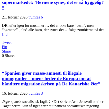
supermarkedet: ‘Børnene synes, det er så hyggeligt’
“
21. februar 2026
trumfes
6
DR lefter igen for muslimer … det er ikke bare “børn”, men
“børnene” , altså alle børn, der synes det – ifølge zombierne på det
[…]
Tweet
Pin
Share
0
Shares
“Spanien giver masse-amnesti til illegale
immigranter – imens beder de Europa om at
håndtere migrationskrisen på De Kanariske Øer”
16. februar 2026
trumfes
3
Ægte spansk socialistisk logik 🙁 Det skriver Arnt Jensvoll om her
Taget herfra Kun få uger efter at Spaniens socialistiske regering