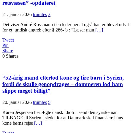
retsvæsen” -opdateret
21. januar 2026
trumfes
3
Det viser André Rossmann i en leder her at også han er blevet udsat
for et juridisk angreb efter § 266- b : “Læser man
[…]
Tweet
Pin
Share
0
Shares
“52-årig mand efterlod kone og fire børn i Syrien,
fordi de skulle genopdrages – dommeren lod ham
slippe meget billigt”
20. januar 2026
trumfes
5
Karen Jespersen her Ægte dansk idioti – send den syriske nar
TILBAGE til Syrien i stedet for at Danmark skal finansiere hans
kone børns rejse
[…]