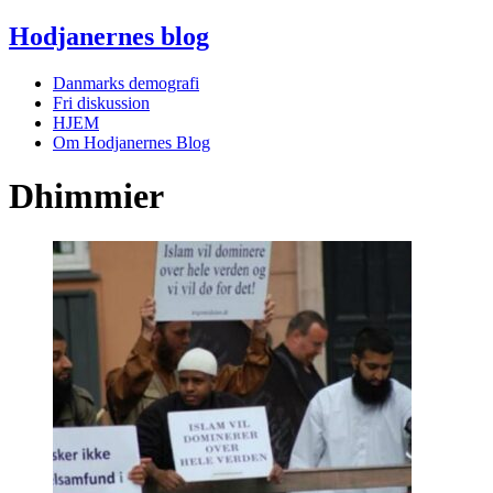
Hodjanernes blog
Danmarks demografi
Fri diskussion
HJEM
Om Hodjanernes Blog
Dhimmier