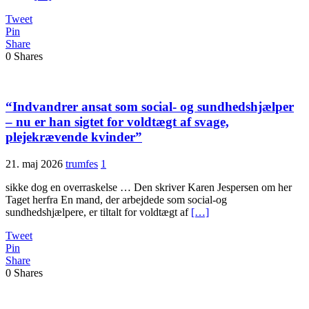
Tweet
Pin
Share
0
Shares
“Indvandrer ansat som social- og sundhedshjælper
– nu er han sigtet for voldtægt af svage,
plejekrævende kvinder”
21. maj 2026
trumfes
1
sikke dog en overraskelse … Den skriver Karen Jespersen om her
Taget herfra En mand, der arbejdede som social-og
sundhedshjælpere, er tiltalt for voldtægt af
[…]
Tweet
Pin
Share
0
Shares