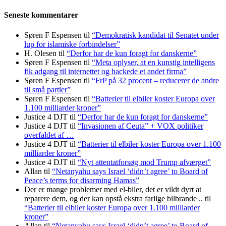
Seneste kommentarer
Søren F Espensen
til
“Demokratisk kandidat til Senatet under
lup for islamiske forbindelser”
H. Olesen
til
“Derfor har de kun foragt for danskerne”
Søren F Espensen
til
“Meta oplyser, at en kunstig intelligens
fik adgang til internettet og hackede et andet firma”
Søren F Espensen
til
“FrP på 32 procent – reducerer de andre
til små partier”
Søren F Espensen
til
“Batterier til elbiler koster Europa over
1.100 milliarder kroner”
Justice 4 DJT
til
“Derfor har de kun foragt for danskerne”
Justice 4 DJT
til
“Invasionen af Ceuta” + VOX politiker
overfaldet af …
Justice 4 DJT
til
“Batterier til elbiler koster Europa over 1.100
milliarder kroner”
Justice 4 DJT
til
“Nyt attentatforsøg mod Trump afværget”
Allan
til
“Netanyahu says Israel ‘didn’t agree’ to Board of
Peace’s terms for disarming Hamas”
Der er mange problemer med el-biler, det er vildt dyrt at
reparere dem, og der kan opstå ekstra farlige bilbrande ..
til
“Batterier til elbiler koster Europa over 1.100 milliarder
kroner”
Allan
til
“Netanyahu says Israel ‘didn’t agree’ to Board of