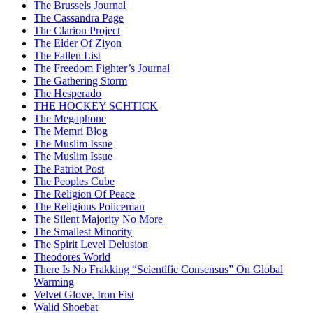
The Brussels Journal
The Cassandra Page
The Clarion Project
The Elder Of Ziyon
The Fallen List
The Freedom Fighter’s Journal
The Gathering Storm
The Hesperado
THE HOCKEY SCHTICK
The Megaphone
The Memri Blog
The Muslim Issue
The Muslim Issue
The Patriot Post
The Peoples Cube
The Religion Of Peace
The Religious Policeman
The Silent Majority No More
The Smallest Minority
The Spirit Level Delusion
Theodores World
There Is No Frakking “Scientific Consensus” On Global
Warming
Velvet Glove, Iron Fist
Walid Shoebat