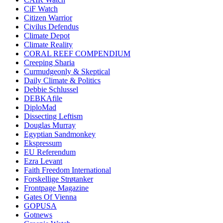
CiF Watch
Citizen Warrior
Civilus Defendus
Climate Depot
Climate Reality
CORAL REEF COMPENDIUM
Creeping Sharia
Curmudgeonly & Skeptical
Daily Climate & Politics
Debbie Schlussel
DEBKAfile
DiploMad
Dissecting Leftism
Douglas Murray
Egyptian Sandmonkey
Ekspressum
EU Referendum
Ezra Levant
Faith Freedom International
Forskellige Strøtanker
Frontpage Magazine
Gates Of Vienna
GOPUSA
Gotnews