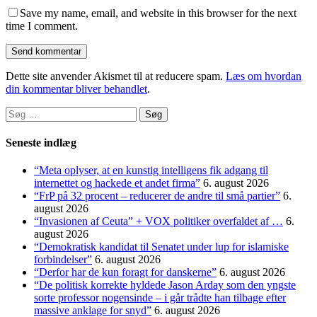
Save my name, email, and website in this browser for the next
time I comment.
Dette site anvender Akismet til at reducere spam.
Læs om hvordan
din kommentar bliver behandlet
.
Søg
efter:
Seneste indlæg
“Meta oplyser, at en kunstig intelligens fik adgang til
internettet og hackede et andet firma”
6. august 2026
“FrP på 32 procent – reducerer de andre til små partier”
6.
august 2026
“Invasionen af Ceuta” + VOX politiker overfaldet af …
6.
august 2026
“Demokratisk kandidat til Senatet under lup for islamiske
forbindelser”
6. august 2026
“Derfor har de kun foragt for danskerne”
6. august 2026
“De politisk korrekte hyldede Jason Arday som den yngste
sorte professor nogensinde – i går trådte han tilbage efter
massive anklage for snyd”
6. august 2026