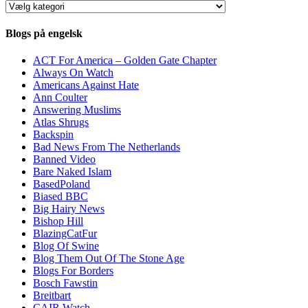
Kategorier
Blogs på engelsk
ACT For America – Golden Gate Chapter
Always On Watch
Americans Against Hate
Ann Coulter
Answering Muslims
Atlas Shrugs
Backspin
Bad News From The Netherlands
Banned Video
Bare Naked Islam
BasedPoland
Biased BBC
Big Hairy News
Bishop Hill
BlazingCatFur
Blog Of Swine
Blog Them Out Of The Stone Age
Blogs For Borders
Bosch Fawstin
Breitbart
CAIR Watch