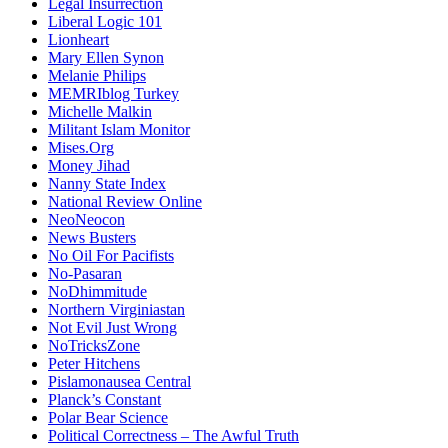
Legal Insurrection
Liberal Logic 101
Lionheart
Mary Ellen Synon
Melanie Philips
MEMRIblog Turkey
Michelle Malkin
Militant Islam Monitor
Mises.Org
Money Jihad
Nanny State Index
National Review Online
NeoNeocon
News Busters
No Oil For Pacifists
No-Pasaran
NoDhimmitude
Northern Virginiastan
Not Evil Just Wrong
NoTricksZone
Peter Hitchens
Pislamonausea Central
Planck’s Constant
Polar Bear Science
Political Correctness – The Awful Truth