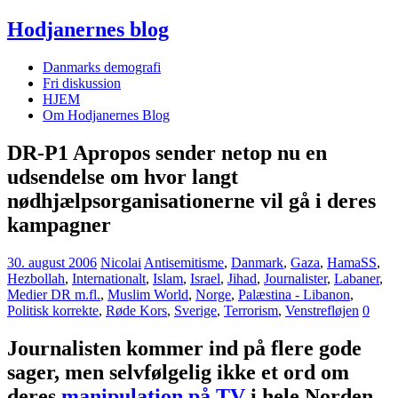
Hodjanernes blog
Danmarks demografi
Fri diskussion
HJEM
Om Hodjanernes Blog
DR-P1 Apropos sender netop nu en
udsendelse om hvor langt
nødhjælpsorganisationerne vil gå i deres
kampagner
30. august 2006
Nicolai
Antisemitisme
,
Danmark
,
Gaza
,
HamaSS
,
Hezbollah
,
Internationalt
,
Islam
,
Israel
,
Jihad
,
Journalister
,
Labaner
,
Medier DR m.fl.
,
Muslim World
,
Norge
,
Palæstina - Libanon
,
Politisk korrekte
,
Røde Kors
,
Sverige
,
Terrorism
,
Venstrefløjen
0
Journalisten kommer ind på flere gode
sager, men selvfølgelig ikke et ord om
deres
manipulation på TV
i hele Norden,