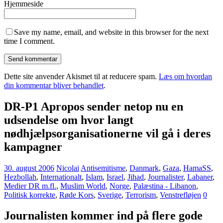
Hjemmeside
Save my name, email, and website in this browser for the next
time I comment.
Dette site anvender Akismet til at reducere spam.
Læs om hvordan
din kommentar bliver behandlet
.
DR-P1 Apropos sender netop nu en
udsendelse om hvor langt
nødhjælpsorganisationerne vil gå i deres
kampagner
30. august 2006
Nicolai
Antisemitisme
,
Danmark
,
Gaza
,
HamaSS
,
Hezbollah
,
Internationalt
,
Islam
,
Israel
,
Jihad
,
Journalister
,
Labaner
,
Medier DR m.fl.
,
Muslim World
,
Norge
,
Palæstina - Libanon
,
Politisk korrekte
,
Røde Kors
,
Sverige
,
Terrorism
,
Venstrefløjen
0
Journalisten kommer ind på flere gode