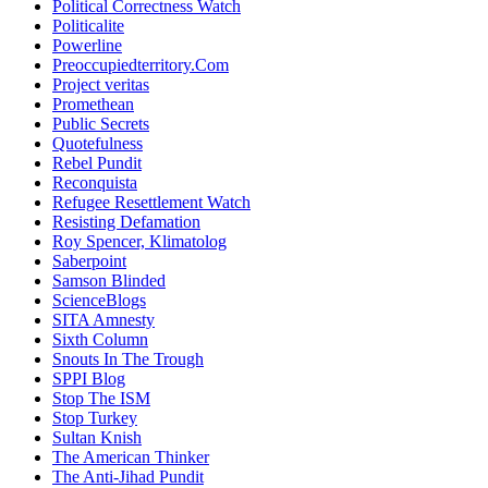
Political Correctness Watch
Politicalite
Powerline
Preoccupiedterritory.Com
Project veritas
Promethean
Public Secrets
Quotefulness
Rebel Pundit
Reconquista
Refugee Resettlement Watch
Resisting Defamation
Roy Spencer, Klimatolog
Saberpoint
Samson Blinded
ScienceBlogs
SITA Amnesty
Sixth Column
Snouts In The Trough
SPPI Blog
Stop The ISM
Stop Turkey
Sultan Knish
The American Thinker
The Anti-Jihad Pundit