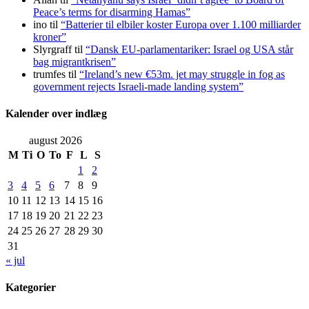
Peace’s terms for disarming Hamas”
ino
til
“Batterier til elbiler koster Europa over 1.100 milliarder
kroner”
Slyrgraff
til
“Dansk EU-parlamentariker: Israel og USA står
bag migrantkrisen”
trumfes
til
“Ireland’s new €53m. jet may struggle in fog as
government rejects Israeli-made landing system”
Kalender over indlæg
august 2026
M
Ti
O
To
F
L
S
1
2
3
4
5
6
7
8
9
10
11
12
13
14
15
16
17
18
19
20
21
22
23
24
25
26
27
28
29
30
31
« jul
Kategorier