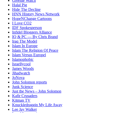
Greenie Watch
Halal Pig
Hide The Decline
HNN History News Network
HopeNChange Cartoons
I Love CO2
IDF Spokesperson
Infidel Bloggers Alliance
IQ & PC — By Chris Brand
Iraq The Model
Islam In Europe
Islam The Religion Of Peace
Islam Versus Europe
l
Islamophobic
Israellycool
James Woods
Jihadwatch
JoNova
John Solomon reports
Junk Science
Just the News – John Solomon
Kafir Crusaders
Kitman TV
Knuckledraggin My Life Away
Lee Jay Walker