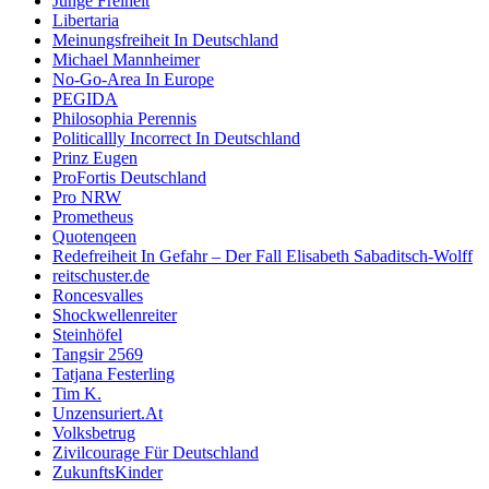
Junge Freiheit
Libertaria
Meinungsfreiheit In Deutschland
Michael Mannheimer
No-Go-Area In Europe
PEGIDA
Philosophia Perennis
Politicallly Incorrect In Deutschland
Prinz Eugen
ProFortis Deutschland
Pro NRW
Prometheus
Quotenqeen
Redefreiheit In Gefahr – Der Fall Elisabeth Sabaditsch-Wolff
reitschuster.de
Roncesvalles
Shockwellenreiter
Steinhöfel
Tangsir 2569
Tatjana Festerling
Tim K.
Unzensuriert.At
Volksbetrug
Zivilcourage Für Deutschland
ZukunftsKinder