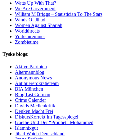
Watts Up With That?
We Are Government
William M Briggs – Statistician To The Stars
Winds Of Jihad
Women Against Shariah
Worldthreats
Yorkshireminer
Zombietime
Tyske blogs:
Aktive Patrioten
Altermannblog
Anonymous News
Antibuererokratieteam
BIA München
Blog List German
Crime Calender
Davids Medienkritik
Denken Macht Frei
DiskursKorrekt Im Tagesspiegel
Goethe Und Der “Prophet” Mohammed
Islamnixgut
Jihad Watch Deutschland