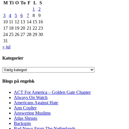
M
Ti
O
To
F
L
S
1
2
3
4
5
6
7
8
9
10
11
12
13
14
15
16
17
18
19
20
21
22
23
24
25
26
27
28
29
30
31
« jul
Kategorier
Kategorier
Blogs på engelsk
ACT For America – Golden Gate Chapter
Always On Watch
Americans Against Hate
Ann Coulter
Answering Muslims
Atlas Shrugs
Backspin
Bad News From The Netherlands