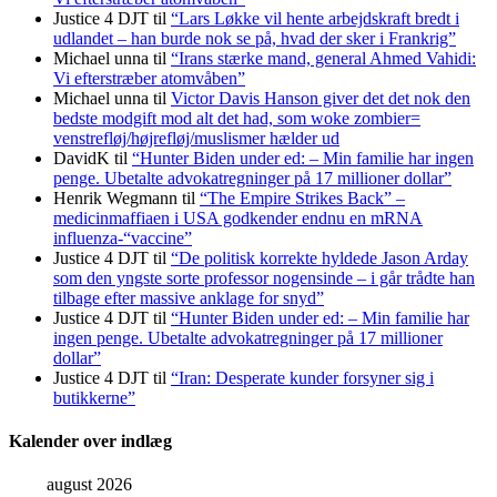
Justice 4 DJT
til
“Lars Løkke vil hente arbejdskraft bredt i
udlandet – han burde nok se på, hvad der sker i Frankrig”
Michael unna
til
“Irans stærke mand, general Ahmed Vahidi:
Vi efterstræber atomvåben”
Michael unna
til
Victor Davis Hanson giver det det nok den
bedste modgift mod alt det had, som woke zombier=
venstrefløj/højrefløj/muslismer hælder ud
DavidK
til
“Hunter Biden under ed: – Min familie har ingen
penge. Ubetalte advokat­regninger på 17 millioner dollar”
Henrik Wegmann
til
“The Empire Strikes Back” –
medicinmaffiaen i USA godkender endnu en mRNA
influenza-“vaccine”
Justice 4 DJT
til
“De politisk korrekte hyldede Jason Arday
som den yngste sorte professor nogensinde – i går trådte han
tilbage efter massive anklage for snyd”
Justice 4 DJT
til
“Hunter Biden under ed: – Min familie har
ingen penge. Ubetalte advokat­regninger på 17 millioner
dollar”
Justice 4 DJT
til
“Iran: Desperate kunder forsyner sig i
butikkerne”
Kalender over indlæg
august 2026