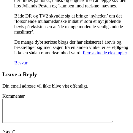
der findes på norsk, dansk og engelsk med at lægge skylden
hos Jyllands Posten og ‘kampen mod racisme’ nævnes.
Både DR og TV2 skyndte sig at bringe ‘nyheden’ om det
‘forsonende muhamedanske initiativ’ som et nyt jublende
bevis på eksistensen af ‘de mange moderate venligsindede
muslimer’.
De mange dybt seriøse blogs der har eksisteret i årevis og
beskæftiger sig med sagen fra en anden vinkel er selvfølgelig
ikke en sådan opmerksomhed værd.
flere aktuelle eksempler
Besvar
Leave a Reply
Din email adresse vil ikke blive vist offentligt.
Kommentar
Navn
*