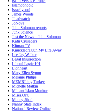
Islam Versus Europe
l
Islamophobic
Israellycool
James Woods
Jihadwatch
JoNova
John Solomon reports
Junk Science
Just the News – John Solomon
Kafir Crusaders
Kitman TV
Knuckledraggin My Life Away
Lee Jay Walker
Legal Insurrection
Liberal Logic 101
Lionheart
Mary Ellen Synon
Melanie Philips
MEMRIblog Turkey
Michelle Malkin
Militant Islam Monitor
Mises.Org
Money Jihad
Nanny State Index
National Review Online