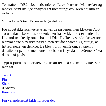
Temaaften i DR2, ekstraudsendelse i Lasse Jensens ‘Mennesker og
medier’ samt utallige analyser i ‘Orientering’ osv. Men nej kun en
sætning.
Vi må håbe Søren Espersen tager det op.
For at det ikke skal være løgn, var de på banen igen klokken 7.30.
To udenlandske korrespondenter, en fra Tyskland og en anden fra
Holland udtalte sig om debatten i DK. Hvilke aviser de skriver for i
hjemlandene blev ikke nævnt, men det åbenbarede sig hurtigt, at
højredrejede var de ikke. De blev hurtigt enige om, at tonen i
debatten er på linie med tonen i debatten i Tyskland i 30erne. Så var
det sat på plads.
Typisk journalist interviewer journalister – så ved man hvilke svar
man får.
Tweet
Pin
Share
0
Shares
Previous
Fra velunderrettet kilde forlyder det