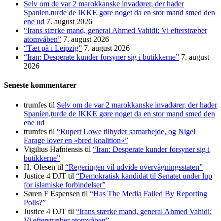
Selv om de var 2 marokkanske invadører, der hader
Spanien,turde de IKKE gøre noget da en stor mand smed den
ene ud
7. august 2026
“Irans stærke mand, general Ahmed Vahidi: Vi efterstræber
atomvåben”
7. august 2026
“Tæt på i Leipzig”
7. august 2026
“Iran: Desperate kunder forsyner sig i butikkerne”
7. august
2026
Seneste kommentarer
trumfes
til
Selv om de var 2 marokkanske invadører, der hader
Spanien,turde de IKKE gøre noget da en stor mand smed den
ene ud
trumfes
til
“Rupert Lowe tilbyder samarbejde, og Nigel
Farage lover en »bred koalition«”
Vigilius Hafniensis
til
“Iran: Desperate kunder forsyner sig i
butikkerne”
H. Olesen
til
“Regeringen vil udvide overvågningsstaten”
Justice 4 DJT
til
“Demokratisk kandidat til Senatet under lup
for islamiske forbindelser”
Søren F Espensen
til
“Has The Media Failed By Reporting
Polls?”
Justice 4 DJT
til
“Irans stærke mand, general Ahmed Vahidi:
Vi efterstræber atomvåben”