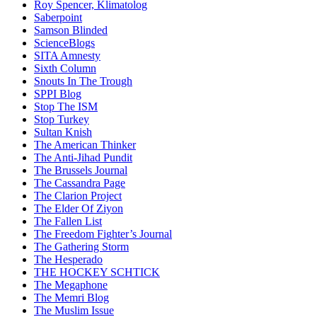
Roy Spencer, Klimatolog
Saberpoint
Samson Blinded
ScienceBlogs
SITA Amnesty
Sixth Column
Snouts In The Trough
SPPI Blog
Stop The ISM
Stop Turkey
Sultan Knish
The American Thinker
The Anti-Jihad Pundit
The Brussels Journal
The Cassandra Page
The Clarion Project
The Elder Of Ziyon
The Fallen List
The Freedom Fighter’s Journal
The Gathering Storm
The Hesperado
THE HOCKEY SCHTICK
The Megaphone
The Memri Blog
The Muslim Issue