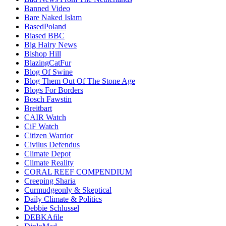
Banned Video
Bare Naked Islam
BasedPoland
Biased BBC
Big Hairy News
Bishop Hill
BlazingCatFur
Blog Of Swine
Blog Them Out Of The Stone Age
Blogs For Borders
Bosch Fawstin
Breitbart
CAIR Watch
CiF Watch
Citizen Warrior
Civilus Defendus
Climate Depot
Climate Reality
CORAL REEF COMPENDIUM
Creeping Sharia
Curmudgeonly & Skeptical
Daily Climate & Politics
Debbie Schlussel
DEBKAfile