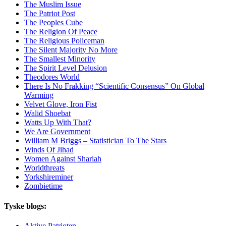
The Muslim Issue
The Patriot Post
The Peoples Cube
The Religion Of Peace
The Religious Policeman
The Silent Majority No More
The Smallest Minority
The Spirit Level Delusion
Theodores World
There Is No Frakking “Scientific Consensus” On Global
Warming
Velvet Glove, Iron Fist
Walid Shoebat
Watts Up With That?
We Are Government
William M Briggs – Statistician To The Stars
Winds Of Jihad
Women Against Shariah
Worldthreats
Yorkshireminer
Zombietime
Tyske blogs:
Aktive Patrioten