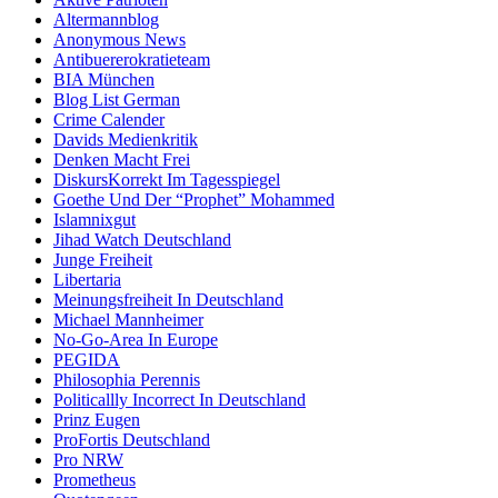
Altermannblog
Anonymous News
Antibuererokratieteam
BIA München
Blog List German
Crime Calender
Davids Medienkritik
Denken Macht Frei
DiskursKorrekt Im Tagesspiegel
Goethe Und Der “Prophet” Mohammed
Islamnixgut
Jihad Watch Deutschland
Junge Freiheit
Libertaria
Meinungsfreiheit In Deutschland
Michael Mannheimer
No-Go-Area In Europe
PEGIDA
Philosophia Perennis
Politicallly Incorrect In Deutschland
Prinz Eugen
ProFortis Deutschland
Pro NRW
Prometheus