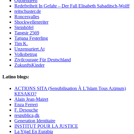
Quotenqeen
Redefreiheit In Gefahr – Der Fall Elisabeth Sabaditsch-Wolff
reitschuster.de
Roncesvalles
Shockwellenreiter
Steinhöfel
Tangsir 2569
Tatjana Festerling
Tim K.
Unzensuriert.At
Volksbetrug
Zivilcourage Für Deutschland
ZukunftsKinder
Latino blogs:
ACTIONS SITA (Sensibilisation À L’Islam Tous Azimuts)
KESAKO?
Alain Jean-Mairet
Enza Ferreri
F. Desouche
respublica,dk
Generation Identitaire
INSTITUT POUR LA JUSTICE
La Yijad En Eurabia