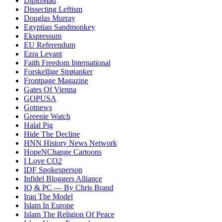
DiploMad
Dissecting Leftism
Douglas Murray
Egyptian Sandmonkey
Ekspressum
EU Referendum
Ezra Levant
Faith Freedom International
Forskellige Strøtanker
Frontpage Magazine
Gates Of Vienna
GOPUSA
Gotnews
Greenie Watch
Halal Pig
Hide The Decline
HNN History News Network
HopeNChange Cartoons
I Love CO2
IDF Spokesperson
Infidel Bloggers Alliance
IQ & PC — By Chris Brand
Iraq The Model
Islam In Europe
Islam The Religion Of Peace