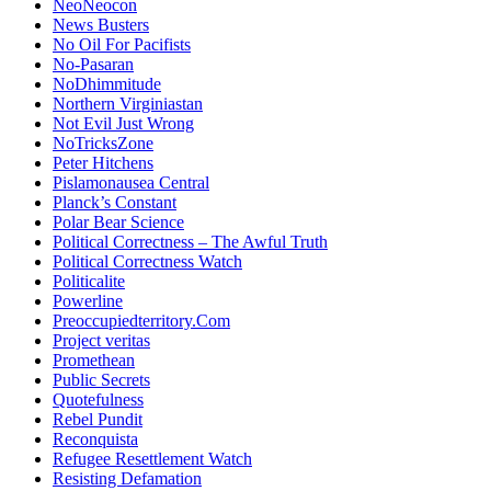
NeoNeocon
News Busters
No Oil For Pacifists
No-Pasaran
NoDhimmitude
Northern Virginiastan
Not Evil Just Wrong
NoTricksZone
Peter Hitchens
Pislamonausea Central
Planck’s Constant
Polar Bear Science
Political Correctness – The Awful Truth
Political Correctness Watch
Politicalite
Powerline
Preoccupiedterritory.Com
Project veritas
Promethean
Public Secrets
Quotefulness
Rebel Pundit
Reconquista
Refugee Resettlement Watch
Resisting Defamation