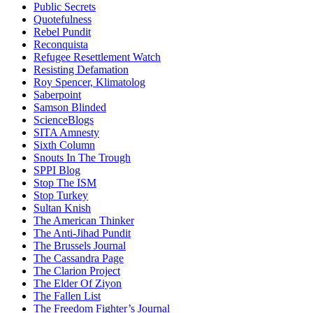
Public Secrets
Quotefulness
Rebel Pundit
Reconquista
Refugee Resettlement Watch
Resisting Defamation
Roy Spencer, Klimatolog
Saberpoint
Samson Blinded
ScienceBlogs
SITA Amnesty
Sixth Column
Snouts In The Trough
SPPI Blog
Stop The ISM
Stop Turkey
Sultan Knish
The American Thinker
The Anti-Jihad Pundit
The Brussels Journal
The Cassandra Page
The Clarion Project
The Elder Of Ziyon
The Fallen List
The Freedom Fighter’s Journal