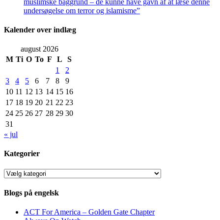
muslimske baggrund – de kunne have gavn af at læse denne
undersøgelse om terror og islamisme”
Kalender over indlæg
august 2026
M
Ti
O
To
F
L
S
1
2
3
4
5
6
7
8
9
10
11
12
13
14
15
16
17
18
19
20
21
22
23
24
25
26
27
28
29
30
31
« jul
Kategorier
Kategorier
Blogs på engelsk
ACT For America – Golden Gate Chapter