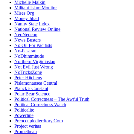
Michelle Malkin
Militant Islam Monitor
Mises.Org
Money Jihad
Nanny State Index
National Review Online
NeoNeocon
News Busters
No Oil For Pacifists
No-Pasaran
NoDhimmitude
Northern Virginiastan
Not Evil Just Wrong
NoTricksZone
Peter Hitchens
Pislamonausea Central
Planck’s Constant
Polar Bear Science
Political Correctness – The Awful Truth
Political Correctness Watch
Politicalite
Powerline
Preoccupiedterritory.Com
Project veritas
Promethean