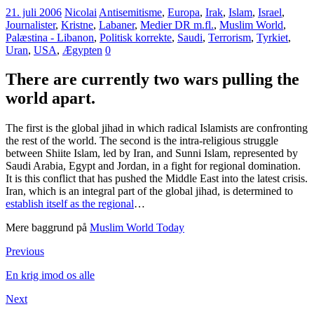
21. juli 2006
Nicolai
Antisemitisme
,
Europa
,
Irak
,
Islam
,
Israel
,
Journalister
,
Kristne
,
Labaner
,
Medier DR m.fl.
,
Muslim World
,
Palæstina - Libanon
,
Politisk korrekte
,
Saudi
,
Terrorism
,
Tyrkiet
,
Uran
,
USA
,
Ægypten
0
There are currently two wars pulling the
world apart.
The first is the global jihad in which radical Islamists are confronting
the rest of the world. The second is the intra-religious struggle
between Shiite Islam, led by Iran, and Sunni Islam, represented by
Saudi Arabia, Egypt and Jordan, in a fight for regional domination.
It is this conflict that has pushed the Middle East into the latest crisis.
Iran, which is an integral part of the global jihad, is determined to
establish itself as the regional
…
Mere baggrund på
Muslim World Today
Previous
En krig imod os alle
Next