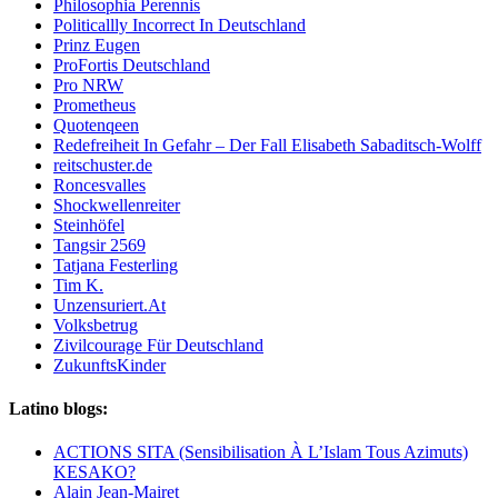
Philosophia Perennis
Politicallly Incorrect In Deutschland
Prinz Eugen
ProFortis Deutschland
Pro NRW
Prometheus
Quotenqeen
Redefreiheit In Gefahr – Der Fall Elisabeth Sabaditsch-Wolff
reitschuster.de
Roncesvalles
Shockwellenreiter
Steinhöfel
Tangsir 2569
Tatjana Festerling
Tim K.
Unzensuriert.At
Volksbetrug
Zivilcourage Für Deutschland
ZukunftsKinder
Latino blogs:
ACTIONS SITA (Sensibilisation À L’Islam Tous Azimuts)
KESAKO?
Alain Jean-Mairet