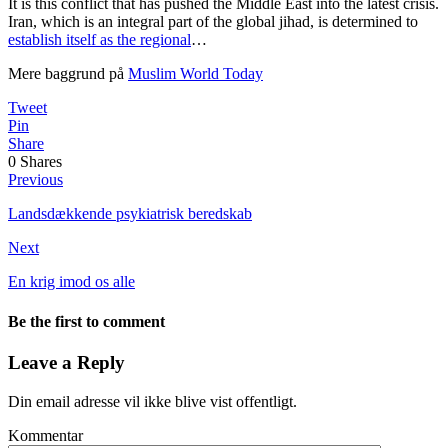
It is this conflict that has pushed the Middle East into the latest crisis.
Iran, which is an integral part of the global jihad, is determined to
establish itself as the regional
…
Mere baggrund på
Muslim World Today
Tweet
Pin
Share
0
Shares
Previous
Landsdækkende psykiatrisk beredskab
Next
En krig imod os alle
Be the first to comment
Leave a Reply
Din email adresse vil ikke blive vist offentligt.
Kommentar