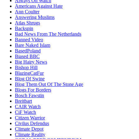
Always On Watch
Americans Against Hate
Ann Coulter
Answering Muslims
Atlas Shrugs
Backspin
Bad News From The Netherlands
Banned Video
Bare Naked Islam
BasedPoland
Biased BBC
Big Hairy News
Bishop Hill
BlazingCatFur
Blog Of Swine
Blog Them Out Of The Stone Age
Blogs For Borders
Bosch Fawstin
Breitbart
CAIR Watch
CiF Watch
Citizen Warrior
Civilus Defendus
Climate Depot
Climate Reality