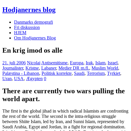
Hodjanernes blog
Danmarks demografi
Fri diskussion
HJEM
Om Hodjanernes Blog
En krig imod os alle
21. juli 2006
Nicolai
Antisemitisme
,
Europa
,
Irak
,
Islam
,
Israel
,
Journalister
,
Kristne
,
Labaner
,
Medier DR m.fl.
,
Muslim World
,
Palæstina - Libanon
,
Politisk korrekte
,
Saudi
,
Terrorism
,
Tyrkiet
,
Uran
,
USA
,
Ægypten
0
There are currently two wars pulling the
world apart.
The first is the global jihad in which radical Islamists are confronting
the rest of the world. The second is the intra-religious struggle
between Shiite Islam, led by Iran, and Sunni Islam, represented by
Saudi Arabia, Egypt and Jordan, in a fight for regional domination.