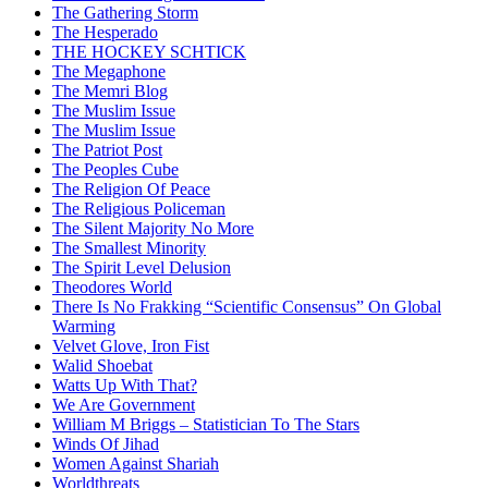
The Gathering Storm
The Hesperado
THE HOCKEY SCHTICK
The Megaphone
The Memri Blog
The Muslim Issue
The Muslim Issue
The Patriot Post
The Peoples Cube
The Religion Of Peace
The Religious Policeman
The Silent Majority No More
The Smallest Minority
The Spirit Level Delusion
Theodores World
There Is No Frakking “Scientific Consensus” On Global
Warming
Velvet Glove, Iron Fist
Walid Shoebat
Watts Up With That?
We Are Government
William M Briggs – Statistician To The Stars
Winds Of Jihad
Women Against Shariah
Worldthreats