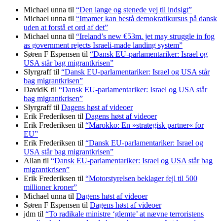
Michael unna
til
“Den lange og stenede vej til indsigt”
Michael unna
til
“Imamer kan bestå demokratikursus på dansk
uden at forstå et ord af det”
Michael unna
til
“Ireland’s new €53m. jet may struggle in fog
as government rejects Israeli-made landing system”
Søren F Espensen
til
“Dansk EU-parlamentariker: Israel og
USA står bag migrantkrisen”
Slyrgraff
til
“Dansk EU-parlamentariker: Israel og USA står
bag migrantkrisen”
DavidK
til
“Dansk EU-parlamentariker: Israel og USA står
bag migrantkrisen”
Slyrgraff
til
Dagens høst af videoer
Erik Frederiksen
til
Dagens høst af videoer
Erik Frederiksen
til
“Marokko: En »strategisk partner« for
EU”
Erik Frederiksen
til
“Dansk EU-parlamentariker: Israel og
USA står bag migrantkrisen”
Allan
til
“Dansk EU-parlamentariker: Israel og USA står bag
migrantkrisen”
Erik Frederiksen
til
“Motorstyrelsen beklager fejl til 500
millioner kroner”
Michael unna
til
Dagens høst af videoer
Søren F Espensen
til
Dagens høst af videoer
jdm
til
“To radikale ministre ‘glemte’ at nævne terroristens