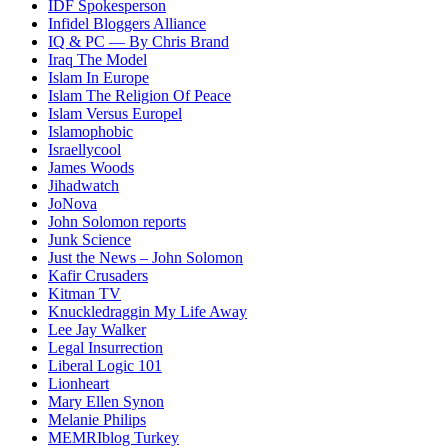
IDF Spokesperson
Infidel Bloggers Alliance
IQ & PC — By Chris Brand
Iraq The Model
Islam In Europe
Islam The Religion Of Peace
Islam Versus Europe
l
Islamophobic
Israellycool
James Woods
Jihadwatch
JoNova
John Solomon reports
Junk Science
Just the News – John Solomon
Kafir Crusaders
Kitman TV
Knuckledraggin My Life Away
Lee Jay Walker
Legal Insurrection
Liberal Logic 101
Lionheart
Mary Ellen Synon
Melanie Philips
MEMRIblog Turkey