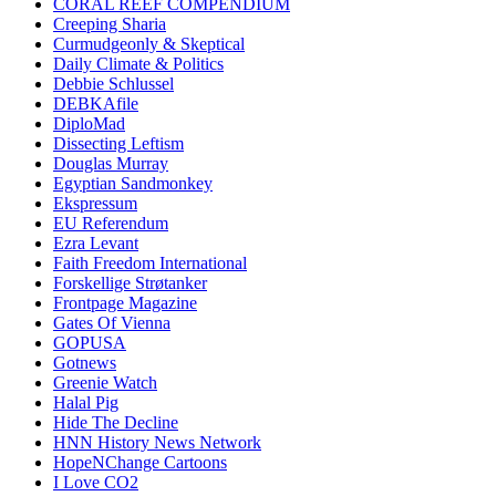
CORAL REEF COMPENDIUM
Creeping Sharia
Curmudgeonly & Skeptical
Daily Climate & Politics
Debbie Schlussel
DEBKAfile
DiploMad
Dissecting Leftism
Douglas Murray
Egyptian Sandmonkey
Ekspressum
EU Referendum
Ezra Levant
Faith Freedom International
Forskellige Strøtanker
Frontpage Magazine
Gates Of Vienna
GOPUSA
Gotnews
Greenie Watch
Halal Pig
Hide The Decline
HNN History News Network
HopeNChange Cartoons
I Love CO2