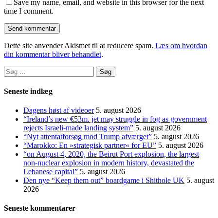
Save my name, email, and website in this browser for the next
time I comment.
Dette site anvender Akismet til at reducere spam.
Læs om hvordan
din kommentar bliver behandlet
.
Søg
efter:
Seneste indlæg
Dagens høst af videoer
5. august 2026
“Ireland’s new €53m. jet may struggle in fog as government
rejects Israeli-made landing system”
5. august 2026
“Nyt attentatforsøg mod Trump afværget”
5. august 2026
“Marokko: En »strategisk partner« for EU”
5. august 2026
“on August 4, 2020, the Beirut Port explosion, the largest
non-nuclear explosion in modern history, devastated the
Lebanese capital”
5. august 2026
Den nye “Keep them out” boardgame i Shithole UK
5. august
2026
Seneste kommentarer