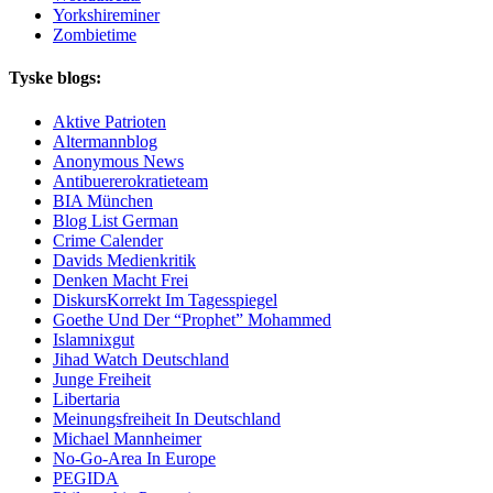
Yorkshireminer
Zombietime
Tyske blogs:
Aktive Patrioten
Altermannblog
Anonymous News
Antibuererokratieteam
BIA München
Blog List German
Crime Calender
Davids Medienkritik
Denken Macht Frei
DiskursKorrekt Im Tagesspiegel
Goethe Und Der “Prophet” Mohammed
Islamnixgut
Jihad Watch Deutschland
Junge Freiheit
Libertaria
Meinungsfreiheit In Deutschland
Michael Mannheimer
No-Go-Area In Europe
PEGIDA