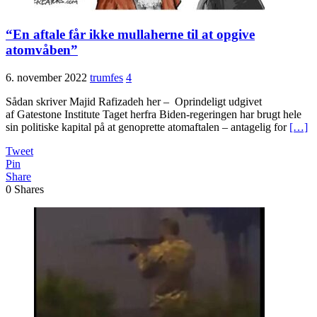
“En aftale får ikke mullaherne til at opgive
atomvåben”
6. november 2022
trumfes
4
Sådan skriver Majid Rafizadeh her – Oprindeligt udgivet
af Gatestone Institute Taget herfra Biden-regeringen har brugt hele
sin politiske kapital på at genoprette atomaftalen – antagelig for
[…]
Tweet
Pin
Share
0
Shares