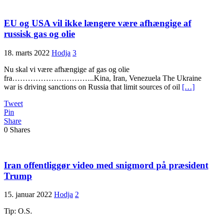
EU og USA vil ikke længere være afhængige af
russisk gas og olie
18. marts 2022
Hodja
3
Nu skal vi være afhængige af gas og olie
fra…………………………..Kina, Iran, Venezuela The Ukraine
war is driving sanctions on Russia that limit sources of oil
[…]
Tweet
Pin
Share
0
Shares
Iran offentliggør video med snigmord på præsident
Trump
15. januar 2022
Hodja
2
Tip: O.S.