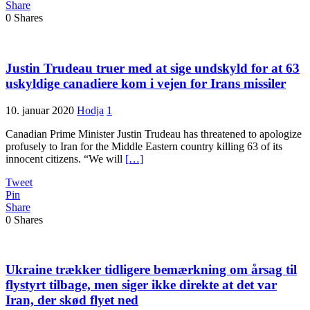
Share
0
Shares
Justin Trudeau truer med at sige undskyld for at 63
uskyldige canadiere kom i vejen for Irans missiler
10. januar 2020
Hodja
1
Canadian Prime Minister Justin Trudeau has threatened to apologize
profusely to Iran for the Middle Eastern country killing 63 of its
innocent citizens. “We will
[…]
Tweet
Pin
Share
0
Shares
Ukraine trækker tidligere bemærkning om årsag til
flystyrt tilbage, men siger ikke direkte at det var
Iran, der skød flyet ned