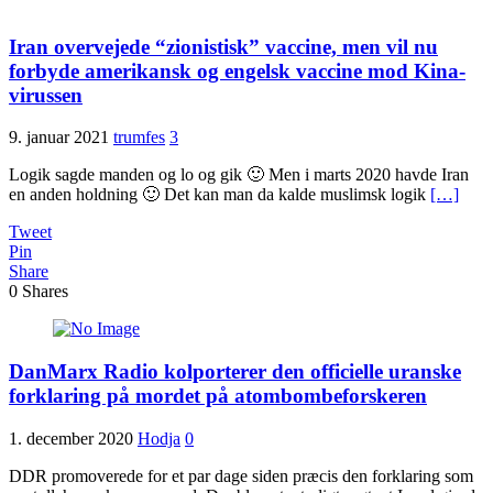
Iran overvejede “zionistisk” vaccine, men vil nu
forbyde amerikansk og engelsk vaccine mod Kina-
virussen
9. januar 2021
trumfes
3
Logik sagde manden og lo og gik 🙂 Men i marts 2020 havde Iran
en anden holdning 🙂 Det kan man da kalde muslimsk logik
[…]
Tweet
Pin
Share
0
Shares
DanMarx Radio kolporterer den officielle uranske
forklaring på mordet på atombombeforskeren
1. december 2020
Hodja
0
DDR promoverede for et par dage siden præcis den forklaring som