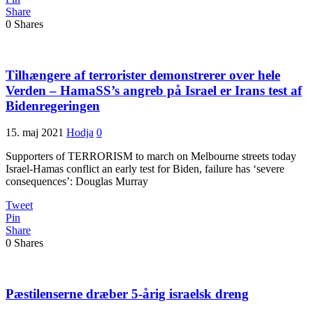
Share
0
Shares
Tilhængere af terrorister demonstrerer over hele
Verden – HamaSS’s angreb på Israel er Irans test af
Bidenregeringen
15. maj 2021
Hodja
0
Supporters of TERRORISM to march on Melbourne streets today
Israel-Hamas conflict an early test for Biden, failure has ‘severe
consequences’: Douglas Murray
Tweet
Pin
Share
0
Shares
Pæstilenserne dræber 5-årig israelsk dreng