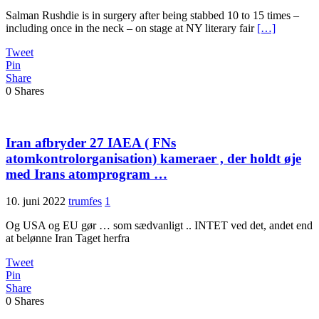
Salman Rushdie is in surgery after being stabbed 10 to 15 times –
including once in the neck – on stage at NY literary fair
[…]
Tweet
Pin
Share
0
Shares
Iran afbryder 27 IAEA ( FNs
atomkontrolorganisation) kameraer , der holdt øje
med Irans atomprogram …
10. juni 2022
trumfes
1
Og USA og EU gør … som sædvanligt .. INTET ved det, andet end
at belønne Iran Taget herfra
Tweet
Pin
Share
0
Shares