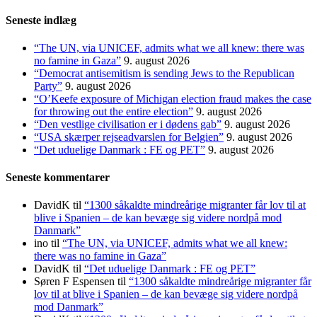
efter:
Seneste indlæg
“The UN, via UNICEF, admits what we all knew: there was
no famine in Gaza”
9. august 2026
“Democrat antisemitism is sending Jews to the Republican
Party”
9. august 2026
“O’Keefe exposure of Michigan election fraud makes the case
for throwing out the entire election”
9. august 2026
“Den vestlige civilisation er i dødens gab”
9. august 2026
“USA skærper rejseadvarslen for Belgien”
9. august 2026
“Det uduelige Danmark : FE og PET”
9. august 2026
Seneste kommentarer
DavidK
til
“1300 såkaldte mindreårige migranter får lov til at
blive i Spanien – de kan bevæge sig videre nordpå mod
Danmark”
ino
til
“The UN, via UNICEF, admits what we all knew:
there was no famine in Gaza”
DavidK
til
“Det uduelige Danmark : FE og PET”
Søren F Espensen
til
“1300 såkaldte mindreårige migranter får
lov til at blive i Spanien – de kan bevæge sig videre nordpå
mod Danmark”