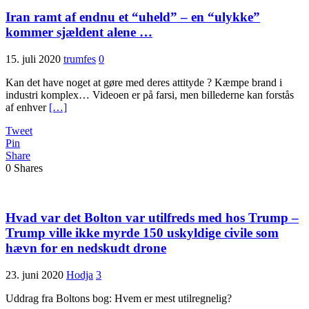
Iran ramt af endnu et “uheld” – en “ulykke”
kommer sjældent alene …
15. juli 2020
trumfes
0
Kan det have noget at gøre med deres attityde ? Kæmpe brand i
industri komplex… Videoen er på farsi, men billederne kan forstås
af enhver
[…]
Tweet
Pin
Share
0
Shares
Hvad var det Bolton var utilfreds med hos Trump –
Trump ville ikke myrde 150 uskyldige civile som
hævn for en nedskudt drone
23. juni 2020
Hodja
3
Uddrag fra Boltons bog: Hvem er mest utilregnelig?