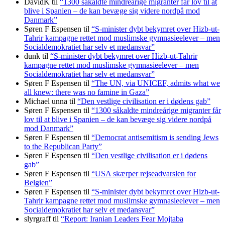
DavidK
til
“1300 såkaldte mindreårige migranter får lov til at
blive i Spanien – de kan bevæge sig videre nordpå mod
Danmark”
Søren F Espensen
til
“S-minister dybt bekymret over Hizb-ut-
Tahrir kampagne rettet mod muslimske gymnasieelever – men
Socialdemokratiet har selv et medansvar”
dunk
til
“S-minister dybt bekymret over Hizb-ut-Tahrir
kampagne rettet mod muslimske gymnasieelever – men
Socialdemokratiet har selv et medansvar”
Søren F Espensen
til
“The UN, via UNICEF, admits what we
all knew: there was no famine in Gaza”
Michael unna
til
“Den vestlige civilisation er i dødens gab”
Søren F Espensen
til
“1300 såkaldte mindreårige migranter får
lov til at blive i Spanien – de kan bevæge sig videre nordpå
mod Danmark”
Søren F Espensen
til
“Democrat antisemitism is sending Jews
to the Republican Party”
Søren F Espensen
til
“Den vestlige civilisation er i dødens
gab”
Søren F Espensen
til
“USA skærper rejseadvarslen for
Belgien”
Søren F Espensen
til
“S-minister dybt bekymret over Hizb-ut-
Tahrir kampagne rettet mod muslimske gymnasieelever – men
Socialdemokratiet har selv et medansvar”
slyrgraff
til
“Report: Iranian Leaders Fear Mojtaba