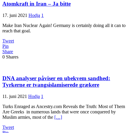
Atomkraft in Iran – Ja bitte
17. juni 2021
Hodja
1
Make Iran Nuclear Again! Germany is certainly doing all it can to
reach that goal.
Tweet
Pin
Share
0
Shares
DNA analyser påviser en ubekvem sandhed:
Tyrkerne er tvangsislamiserede grækere
11. juni 2021
Hodja
1
Turks Enraged as Ancestry.com Reveals the Truth: Most of Them
Are Greeks in numerous lands that were once conquered by
Muslim armies, most of the
[…]
Tweet
Pin