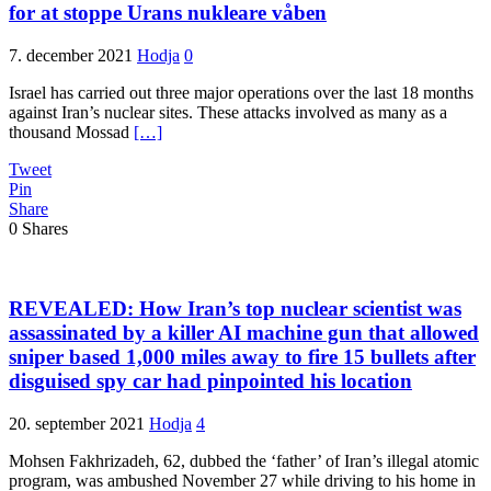
for at stoppe Urans nukleare våben
7. december 2021
Hodja
0
Israel has carried out three major operations over the last 18 months
against Iran’s nuclear sites. These attacks involved as many as a
thousand Mossad
[…]
Tweet
Pin
Share
0
Shares
REVEALED: How Iran’s top nuclear scientist was
assassinated by a killer AI machine gun that allowed
sniper based 1,000 miles away to fire 15 bullets after
disguised spy car had pinpointed his location
20. september 2021
Hodja
4
Mohsen Fakhrizadeh, 62, dubbed the ‘father’ of Iran’s illegal atomic
program, was ambushed November 27 while driving to his home in