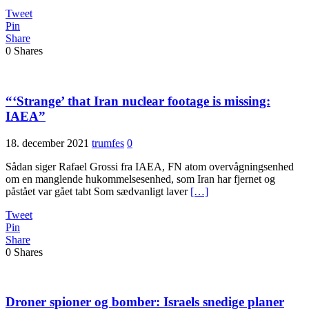
Tweet
Pin
Share
0
Shares
“‘Strange’ that Iran nuclear footage is missing:
IAEA”
18. december 2021
trumfes
0
Sådan siger Rafael Grossi fra IAEA, FN atom overvågningsenhed
om en manglende hukommelsesenhed, som Iran har fjernet og
påstået var gået tabt Som sædvanligt laver
[…]
Tweet
Pin
Share
0
Shares
Droner spioner og bomber: Israels snedige planer