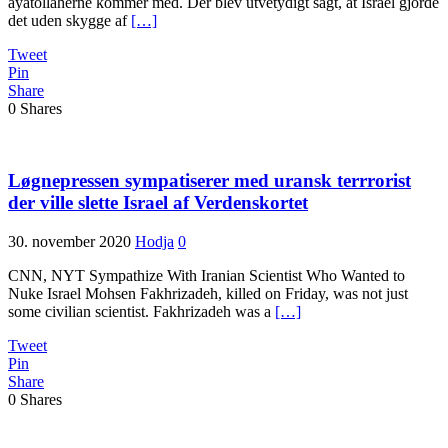
ayatollaherne kommer med. Der blev utvetydigt sagt, at Israel gjorde
det uden skygge af
[…]
Tweet
Pin
Share
0
Shares
Løgnepressen sympatiserer med uransk terrrorist
der ville slette Israel af Verdenskortet
30. november 2020
Hodja
0
CNN, NYT Sympathize With Iranian Scientist Who Wanted to
Nuke Israel Mohsen Fakhrizadeh, killed on Friday, was not just
some civilian scientist. Fakhrizadeh was a
[…]
Tweet
Pin
Share
0
Shares