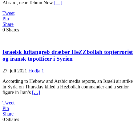
Absard, near Tehran New
[…]
Tweet
Pin
Share
0
Shares
Israelsk luftangreb dræber HeZZbollah topterrorist
og iransk topofficer i Syrien
27. juli 2021
Hodja
1
According to Hebrew and Arabic media reports, an Israeli air strike
in Syria on Thursday killed a Hezbollah commander and a senior
figure in Iran’s
[…]
Tweet
Pin
Share
0
Shares