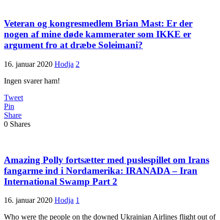
Veteran og kongresmedlem Brian Mast: Er der
nogen af mine døde kammerater som IKKE er
argument fro at dræbe Soleimani?
16. januar 2020
Hodja
2
Ingen svarer ham!
Tweet
Pin
Share
0
Shares
Amazing Polly fortsætter med puslespillet om Irans
fangarme ind i Nordamerika: IRANADA – Iran
International Swamp Part 2
16. januar 2020
Hodja
1
Who were the people on the downed Ukrainian Airlines flight out of