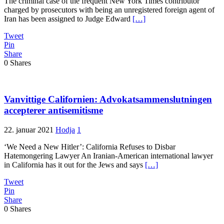
The criminal case of the frequent New York Times contributor
charged by prosecutors with being an unregistered foreign agent of
Iran has been assigned to Judge Edward
[…]
Tweet
Pin
Share
0
Shares
Vanvittige Californien: Advokatsammenslutningen
accepterer antisemitisme
22. januar 2021
Hodja
1
‘We Need a New Hitler’: California Refuses to Disbar
Hatemongering Lawyer An Iranian-American international lawyer
in California has it out for the Jews and says
[…]
Tweet
Pin
Share
0
Shares