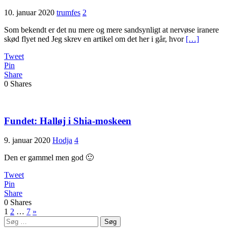
10. januar 2020
trumfes
2
Som bekendt er det nu mere og mere sandsynligt at nervøse iranere
skød flyet ned Jeg skrev en artikel om det her i går, hvor
[…]
Tweet
Pin
Share
0
Shares
Fundet: Halløj i Shia-moskeen
9. januar 2020
Hodja
4
Den er gammel men god 🙂
Tweet
Pin
Share
0
Shares
Indlægsinddeling
1
2
…
7
»
Søg