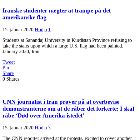
Iranske studenter nægter at trampe på det
amerikanske flag
15. januar 2020
Hodja
1
Students at Sanandaj University in Kurdistan Province refusing to
take the stairs upon which a large U.S. flag had been painted.
January 2020, Iran.
Tweet
Pin
Share
0
Shares
CNN journalist i Iran prøver på at overbevise
demonstranterne om at de råber det forkerte: I skal
råbe ‘Død over Amerika istedet’
15. januar 2020
Hodja
3
The CNN reporter arrived at the protests, excited to cover another