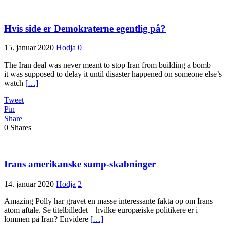
Hvis side er Demokraterne egentlig på?
15. januar 2020
Hodja
0
The Iran deal was never meant to stop Iran from building a bomb—
it was supposed to delay it until disaster happened on someone else’s
watch
[…]
Tweet
Pin
Share
0
Shares
Irans amerikanske sump-skabninger
14. januar 2020
Hodja
2
Amazing Polly har gravet en masse interessante fakta op om Irans
atom aftale. Se titelbilledet – hvilke europæiske politikere er i
lommen på Iran? Envidere
[…]