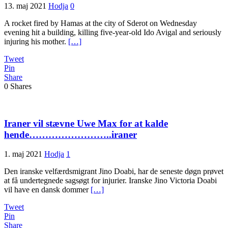
13. maj 2021
Hodja
0
A rocket fired by Hamas at the city of Sderot on Wednesday
evening hit a building, killing five-year-old Ido Avigal and seriously
injuring his mother.
[…]
Tweet
Pin
Share
0
Shares
Iraner vil stævne Uwe Max for at kalde
hende……………………..iraner
1. maj 2021
Hodja
1
Den iranske velfærdsmigrant Jino Doabi, har de seneste døgn prøvet
at få undertegnede sagsøgt for injurier. Iranske Jino Victoria Doabi
vil have en dansk dommer
[…]
Tweet
Pin
Share