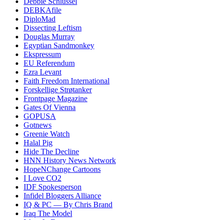
Debbie Schlussel
DEBKAfile
DiploMad
Dissecting Leftism
Douglas Murray
Egyptian Sandmonkey
Ekspressum
EU Referendum
Ezra Levant
Faith Freedom International
Forskellige Strøtanker
Frontpage Magazine
Gates Of Vienna
GOPUSA
Gotnews
Greenie Watch
Halal Pig
Hide The Decline
HNN History News Network
HopeNChange Cartoons
I Love CO2
IDF Spokesperson
Infidel Bloggers Alliance
IQ & PC — By Chris Brand
Iraq The Model