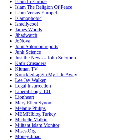
Islam In Europe
Islam The Religion Of Peace
Islam Versus Europe
l
Islamophobic
Israellycool
James Woods
Jihadwatch
JoNova
John Solomon reports
Junk Science
Just the News – John Solomon
Kafir Crusaders
Kitman TV
Knuckledraggin My Life Away
Lee Jay Walker
Legal Insurrection
Liberal Logic 101
Lionheart
Mary Ellen Synon
Melanie Philips
MEMRIblog Turkey
Michelle Malkin
Militant Islam Monitor
Mises.Org
Money Jihad