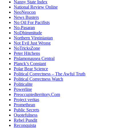
Nanny State Index
National Review Online
NeoNeocon
News Busters
No Oil For Pacifists
No-Pasaran
NoDhimmitude
Northern Virginiastan
Not Evil Just Wrong
NoTricksZone
Peter Hitchens
Pislamonausea Central
Planck’s Constant
Polar Bear Science
Political Correctness – The Awful Truth
Political Correctness Watch
Politicalite
Powerline
Preoccupiedterritory.Com
Project veritas
Promethean
Public Secrets
Quotefulness
Rebel Pundit
Reconquista