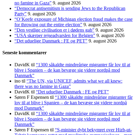
no famine in Gaza”
9. august 2026
“Democrat antisemitism is sending Jews to the Republican
Party”
9. august 2026
“O’Keefe exposure of Michigan election fraud makes the case
for throwing out the entire election”
9. august 2026
“Den vestlige civilisation er i dødens gab”
9. august 2026
“USA skærper rejseadvarslen for Belgien”
9. august 2026
“Det uduelige Danmark : FE og PET”
9. august 2026
Seneste kommentarer
DavidK
til
“1300 såkaldte mindreårige migranter får lov til at
blive i Spanien – de kan bevæge sig videre nordpå mod
Danmark”
ino
til
“The UN, via UNICEF, admits what we all knew:
there was no famine in Gaza”
DavidK
til
“Det uduelige Danmark : FE og PET”
Søren F Espensen
til
“1300 såkaldte mindreårige migranter får
lov til at blive i Spanien – de kan bevæge sig videre nordpå
mod Danmark”
DavidK
til
“1300 såkaldte mindreårige migranter får lov til at
blive i Spanien – de kan bevæge sig videre nordpå mod
Danmark”
Søren F Espensen
til
“S-minister dybt bekymret over Hizb-ut-