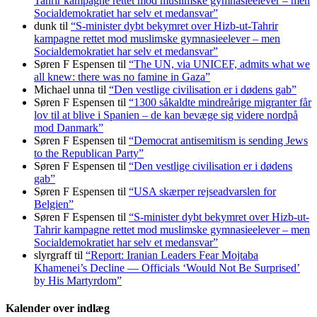
Tahrir kampagne rettet mod muslimske gymnasieelever – men
Socialdemokratiet har selv et medansvar”
dunk
til
“S-minister dybt bekymret over Hizb-ut-Tahrir
kampagne rettet mod muslimske gymnasieelever – men
Socialdemokratiet har selv et medansvar”
Søren F Espensen
til
“The UN, via UNICEF, admits what we
all knew: there was no famine in Gaza”
Michael unna
til
“Den vestlige civilisation er i dødens gab”
Søren F Espensen
til
“1300 såkaldte mindreårige migranter får
lov til at blive i Spanien – de kan bevæge sig videre nordpå
mod Danmark”
Søren F Espensen
til
“Democrat antisemitism is sending Jews
to the Republican Party”
Søren F Espensen
til
“Den vestlige civilisation er i dødens
gab”
Søren F Espensen
til
“USA skærper rejseadvarslen for
Belgien”
Søren F Espensen
til
“S-minister dybt bekymret over Hizb-ut-
Tahrir kampagne rettet mod muslimske gymnasieelever – men
Socialdemokratiet har selv et medansvar”
slyrgraff
til
“Report: Iranian Leaders Fear Mojtaba
Khamenei’s Decline — Officials ‘Would Not Be Surprised’
by His Martyrdom”
Kalender over indlæg