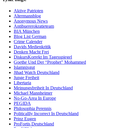
Aktive Patrioten
Altermannblog
Anonymous News
Antibuererokratieteam
BIA München
Blog List German
Crime Calender
Davids Medienkritik
Denken Macht Frei
DiskursKorrekt Im Tagesspiegel
Goethe Und Der “Prophet” Mohammed
Islamnixgut
Jihad Watch Deutschland
Junge Freiheit
Libertaria
Meinungsfreiheit In Deutschland
Michael Mannheimer
No-Go-Area In Europe
PEGIDA
Philosophia Perennis
Politicallly Incorrect In Deutschland
Prinz Eugen
ProFortis Deutschland