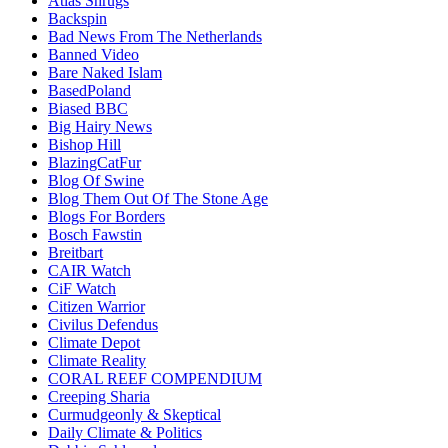
Atlas Shrugs
Backspin
Bad News From The Netherlands
Banned Video
Bare Naked Islam
BasedPoland
Biased BBC
Big Hairy News
Bishop Hill
BlazingCatFur
Blog Of Swine
Blog Them Out Of The Stone Age
Blogs For Borders
Bosch Fawstin
Breitbart
CAIR Watch
CiF Watch
Citizen Warrior
Civilus Defendus
Climate Depot
Climate Reality
CORAL REEF COMPENDIUM
Creeping Sharia
Curmudgeonly & Skeptical
Daily Climate & Politics