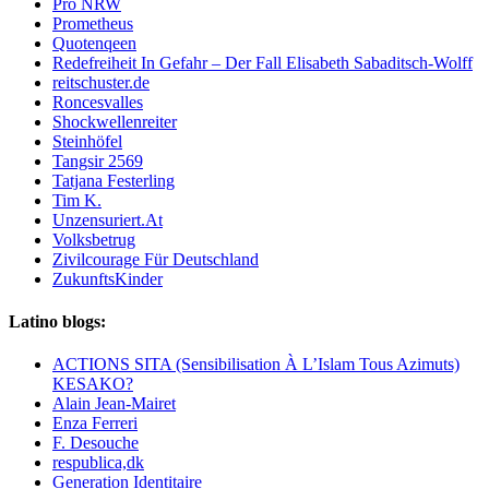
Pro NRW
Prometheus
Quotenqeen
Redefreiheit In Gefahr – Der Fall Elisabeth Sabaditsch-Wolff
reitschuster.de
Roncesvalles
Shockwellenreiter
Steinhöfel
Tangsir 2569
Tatjana Festerling
Tim K.
Unzensuriert.At
Volksbetrug
Zivilcourage Für Deutschland
ZukunftsKinder
Latino blogs:
ACTIONS SITA (Sensibilisation À L’Islam Tous Azimuts)
KESAKO?
Alain Jean-Mairet
Enza Ferreri
F. Desouche
respublica,dk
Generation Identitaire