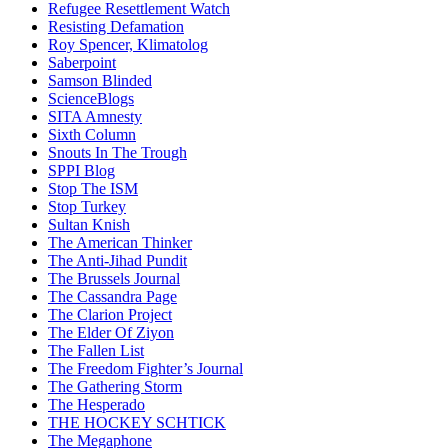
Refugee Resettlement Watch
Resisting Defamation
Roy Spencer, Klimatolog
Saberpoint
Samson Blinded
ScienceBlogs
SITA Amnesty
Sixth Column
Snouts In The Trough
SPPI Blog
Stop The ISM
Stop Turkey
Sultan Knish
The American Thinker
The Anti-Jihad Pundit
The Brussels Journal
The Cassandra Page
The Clarion Project
The Elder Of Ziyon
The Fallen List
The Freedom Fighter’s Journal
The Gathering Storm
The Hesperado
THE HOCKEY SCHTICK
The Megaphone