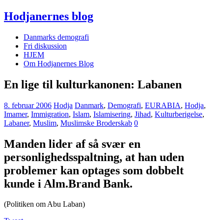
Hodjanernes blog
Danmarks demografi
Fri diskussion
HJEM
Om Hodjanernes Blog
En lige til kulturkanonen: Labanen
8. februar 2006
Hodja
Danmark
,
Demografi
,
EURABIA
,
Hodja
,
Imamer
,
Immigration
,
Islam
,
Islamisering
,
Jihad
,
Kulturberigelse
,
Labaner
,
Muslim
,
Muslimske Broderskab
0
Manden lider af så svær en
personlighedsspaltning, at han uden
problemer kan optages som dobbelt
kunde i Alm.Brand Bank.
(Politiken om Abu Laban)