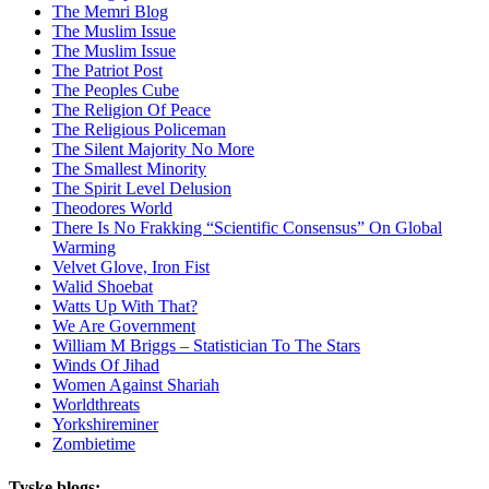
The Memri Blog
The Muslim Issue
The Muslim Issue
The Patriot Post
The Peoples Cube
The Religion Of Peace
The Religious Policeman
The Silent Majority No More
The Smallest Minority
The Spirit Level Delusion
Theodores World
There Is No Frakking “Scientific Consensus” On Global
Warming
Velvet Glove, Iron Fist
Walid Shoebat
Watts Up With That?
We Are Government
William M Briggs – Statistician To The Stars
Winds Of Jihad
Women Against Shariah
Worldthreats
Yorkshireminer
Zombietime
Tyske blogs: