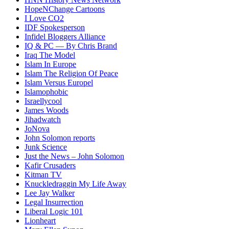
HopeNChange Cartoons
I Love CO2
IDF Spokesperson
Infidel Bloggers Alliance
IQ & PC — By Chris Brand
Iraq The Model
Islam In Europe
Islam The Religion Of Peace
Islam Versus Europe
l
Islamophobic
Israellycool
James Woods
Jihadwatch
JoNova
John Solomon reports
Junk Science
Just the News – John Solomon
Kafir Crusaders
Kitman TV
Knuckledraggin My Life Away
Lee Jay Walker
Legal Insurrection
Liberal Logic 101
Lionheart