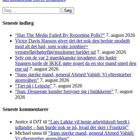
Søg
efter:
Seneste indlæg
“Has The Media Failed By Reporting Polls?”
7. august 2026
Victor Davis Hanson giver det det nok den bedste modgift
mod alt det had, som woke zombier=
venstrefløj/højrefløj/muslismer hælder ud
7. august 2026
Selv om de var 2 marokkanske invadører, der hader
Spanien,turde de IKKE gøre noget da en stor mand smed den
ene ud
7. august 2026
“Irans stærke mand, general Ahmed Vahidi: Vi efterstræber
atomvåben”
7. august 2026
“Tæt på i Leipzig”
7. august 2026
“Iran: Desperate kunder forsyner sig i butikkerne”
7. august
2026
Seneste kommentarer
Justice 4 DJT
til
“Lars Løkke vil hente arbejdskraft bredt i
udlandet – han burde nok se på, hvad der sker i Frankrig”
Michael unna
til
“Irans stærke mand, general Ahmed Vahidi:
Vi efterstræber atomvåben”