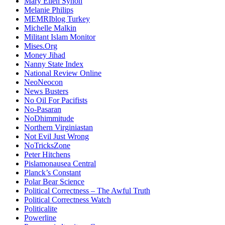
Mary Ellen Synon
Melanie Philips
MEMRIblog Turkey
Michelle Malkin
Militant Islam Monitor
Mises.Org
Money Jihad
Nanny State Index
National Review Online
NeoNeocon
News Busters
No Oil For Pacifists
No-Pasaran
NoDhimmitude
Northern Virginiastan
Not Evil Just Wrong
NoTricksZone
Peter Hitchens
Pislamonausea Central
Planck’s Constant
Polar Bear Science
Political Correctness – The Awful Truth
Political Correctness Watch
Politicalite
Powerline