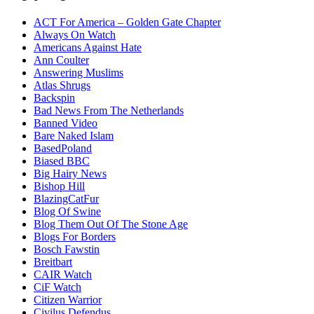
ACT For America – Golden Gate Chapter
Always On Watch
Americans Against Hate
Ann Coulter
Answering Muslims
Atlas Shrugs
Backspin
Bad News From The Netherlands
Banned Video
Bare Naked Islam
BasedPoland
Biased BBC
Big Hairy News
Bishop Hill
BlazingCatFur
Blog Of Swine
Blog Them Out Of The Stone Age
Blogs For Borders
Bosch Fawstin
Breitbart
CAIR Watch
CiF Watch
Citizen Warrior
Civilus Defendus