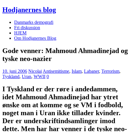
Hodjanernes blog
Danmarks demografi
Fri diskussion
HJEM
Om Hodjanernes Blog
Gode venner: Mahmoud Ahmadinejad og
tyske neo-nazier
10. juni 2006
Nicolai
Antisemitisme
,
Islam
,
Labaner
,
Terrorism
,
Tyskland
,
Uran
,
WWII
0
I Tyskland er der røre i andedammen,
idet Mahmoud Ahmadinejad har ytret
ønske om at komme og se VM i fodbold,
noget man i Uran ikke tillader kvinder.
Der er underskriftindsamlinger imod
dette. Men har har venner i de tyske neo-