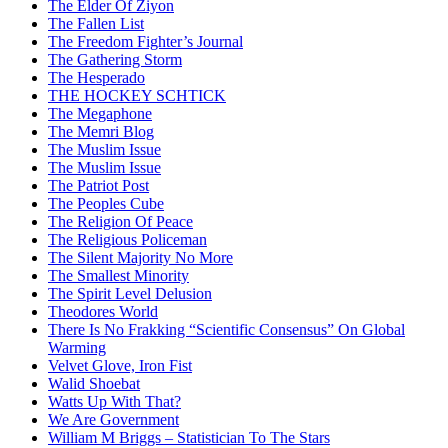
The Elder Of Ziyon
The Fallen List
The Freedom Fighter’s Journal
The Gathering Storm
The Hesperado
THE HOCKEY SCHTICK
The Megaphone
The Memri Blog
The Muslim Issue
The Muslim Issue
The Patriot Post
The Peoples Cube
The Religion Of Peace
The Religious Policeman
The Silent Majority No More
The Smallest Minority
The Spirit Level Delusion
Theodores World
There Is No Frakking “Scientific Consensus” On Global
Warming
Velvet Glove, Iron Fist
Walid Shoebat
Watts Up With That?
We Are Government
William M Briggs – Statistician To The Stars