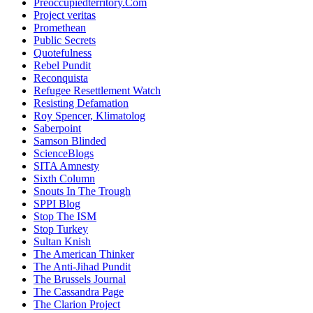
Preoccupiedterritory.Com
Project veritas
Promethean
Public Secrets
Quotefulness
Rebel Pundit
Reconquista
Refugee Resettlement Watch
Resisting Defamation
Roy Spencer, Klimatolog
Saberpoint
Samson Blinded
ScienceBlogs
SITA Amnesty
Sixth Column
Snouts In The Trough
SPPI Blog
Stop The ISM
Stop Turkey
Sultan Knish
The American Thinker
The Anti-Jihad Pundit
The Brussels Journal
The Cassandra Page
The Clarion Project