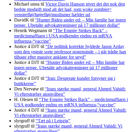
Michael unna
til
Victor Davis Hanson giver det det nok den
bedste modgift mod alt det had, som woke zombier=
venstrefløj/højrefløj/muslismer hælder ud
DavidK
til
“Hunter Biden under ed: – Min familie har ingen
penge. Ubetalte advokat­regninger på 17 millioner dollar”
Henrik Wegmann
til
“The Empire Strikes Back” –
medicinmaffiaen i USA godkender endnu en mRNA
influenza-“vaccine”
Justice 4 DJT
til
“De politisk korrekte hyldede Jason Arday
som den yngste sorte professor nogensinde – i går trådte han
tilbage efter massive anklage for snyd”
Justice 4 DJT
til
“Hunter Biden under ed: – Min familie har
ingen penge. Ubetalte advokat­regninger på 17 millioner
dollar”
Justice 4 DJT
til
“Iran: Desperate kunder forsyner sig i
butikkerne”
Den Nervøse
til
“Irans stærke mand, general Ahmed Vahidi:
Vi efterstræber atomvåben”
H. Olesen
til
“The Empire Strikes Back” – medicinmaffiaen i
USA godkender endnu en mRNA influenza-“vaccine”
Justice 4 DJT
til
“Irans stærke mand, general Ahmed Vahidi:
Vi efterstræber atomvåben”
slyrgraff
til
“Tæt på i Leipzig”
slyrgraff
til
“Irans stærke mand, general Ahmed Vahidi: Vi
efterstræber atomvåben”