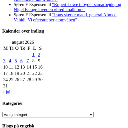
Søren F Espensen
til
“Rupert Lowe tilbyder samarbejde, og
Nigel Farage lover en »bred koalition«”
Søren F Espensen
til
“Irans stærke mand, general Ahmed
Vahidi: Vi efterstræber atomvåben”
Kalender over indlæg
august 2026
M
Ti
O
To
F
L
S
1
2
3
4
5
6
7
8
9
10
11
12
13
14
15
16
17
18
19
20
21
22
23
24
25
26
27
28
29
30
31
« jul
Kategorier
Kategorier
Blogs på engelsk