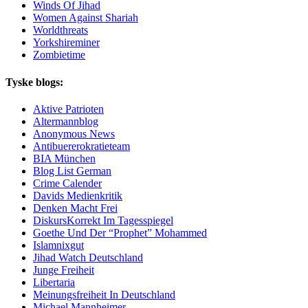
Winds Of Jihad
Women Against Shariah
Worldthreats
Yorkshireminer
Zombietime
Tyske blogs:
Aktive Patrioten
Altermannblog
Anonymous News
Antibuererokratieteam
BIA München
Blog List German
Crime Calender
Davids Medienkritik
Denken Macht Frei
DiskursKorrekt Im Tagesspiegel
Goethe Und Der “Prophet” Mohammed
Islamnixgut
Jihad Watch Deutschland
Junge Freiheit
Libertaria
Meinungsfreiheit In Deutschland
Michael Mannheimer