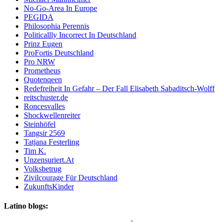
No-Go-Area In Europe
PEGIDA
Philosophia Perennis
Politicallly Incorrect In Deutschland
Prinz Eugen
ProFortis Deutschland
Pro NRW
Prometheus
Quotenqeen
Redefreiheit In Gefahr – Der Fall Elisabeth Sabaditsch-Wolff
reitschuster.de
Roncesvalles
Shockwellenreiter
Steinhöfel
Tangsir 2569
Tatjana Festerling
Tim K.
Unzensuriert.At
Volksbetrug
Zivilcourage Für Deutschland
ZukunftsKinder
Latino blogs: