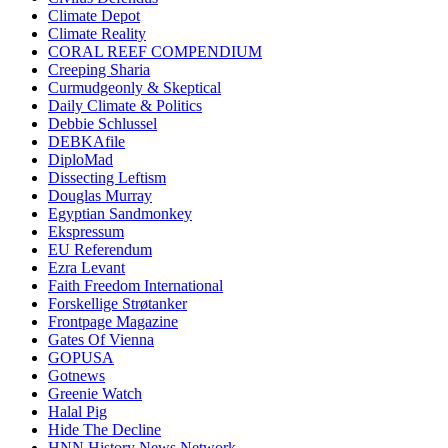
Climate Depot
Climate Reality
CORAL REEF COMPENDIUM
Creeping Sharia
Curmudgeonly & Skeptical
Daily Climate & Politics
Debbie Schlussel
DEBKAfile
DiploMad
Dissecting Leftism
Douglas Murray
Egyptian Sandmonkey
Ekspressum
EU Referendum
Ezra Levant
Faith Freedom International
Forskellige Strøtanker
Frontpage Magazine
Gates Of Vienna
GOPUSA
Gotnews
Greenie Watch
Halal Pig
Hide The Decline
HNN History News Network