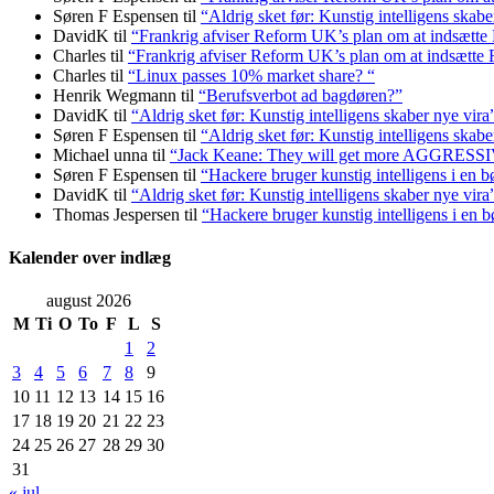
Søren F Espensen
til
“Aldrig sket før: Kunstig intelligens skabe
DavidK
til
“Frankrig afviser Reform UK’s plan om at indsætt
Charles
til
“Frankrig afviser Reform UK’s plan om at indsætt
Charles
til
“Linux passes 10% market share? “
Henrik Wegmann
til
“Berufsverbot ad bagdøren?”
DavidK
til
“Aldrig sket før: Kunstig intelligens skaber nye vira
Søren F Espensen
til
“Aldrig sket før: Kunstig intelligens skabe
Michael unna
til
“Jack Keane: They will get more AGGRESS
Søren F Espensen
til
“Hackere bruger kunstig intelligens i en b
DavidK
til
“Aldrig sket før: Kunstig intelligens skaber nye vira
Thomas Jespersen
til
“Hackere bruger kunstig intelligens i en b
Kalender over indlæg
august 2026
M
Ti
O
To
F
L
S
1
2
3
4
5
6
7
8
9
10
11
12
13
14
15
16
17
18
19
20
21
22
23
24
25
26
27
28
29
30
31
« jul