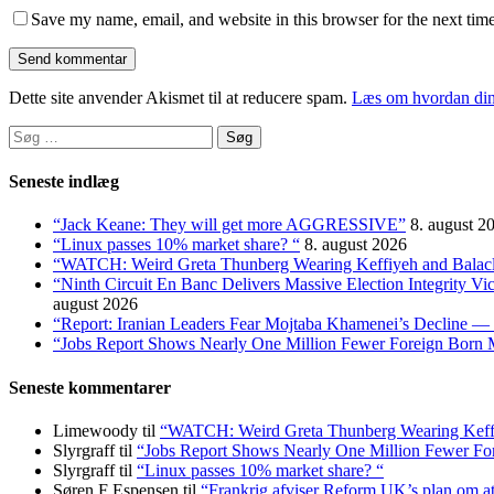
Save my name, email, and website in this browser for the next tim
Dette site anvender Akismet til at reducere spam.
Læs om hvordan din
Søg
efter:
Seneste indlæg
“Jack Keane: They will get more AGGRESSIVE”
8. august 2
“Linux passes 10% market share? “
8. august 2026
“WATCH: Weird Greta Thunberg Wearing Keffiyeh and Balaclava
“Ninth Circuit En Banc Delivers Massive Election Integrity V
august 2026
“Report: Iranian Leaders Fear Mojtaba Khamenei’s Decline — 
“Jobs Report Shows Nearly One Million Fewer Foreign Born 
Seneste kommentarer
Limewoody
til
“WATCH: Weird Greta Thunberg Wearing Keffiyeh
Slyrgraff
til
“Jobs Report Shows Nearly One Million Fewer Fo
Slyrgraff
til
“Linux passes 10% market share? “
Søren F Espensen
til
“Frankrig afviser Reform UK’s plan om 