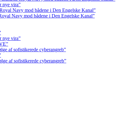
r nye vira”
e Royal Navy mod bådene i Den Engelske Kanal”
e Royal Navy mod bådene i Den Engelske Kanal”
”
r nye vira”
IVE”
ølge af sofistikerede cyberangreb”
”
ølge af sofistikerede cyberangreb”