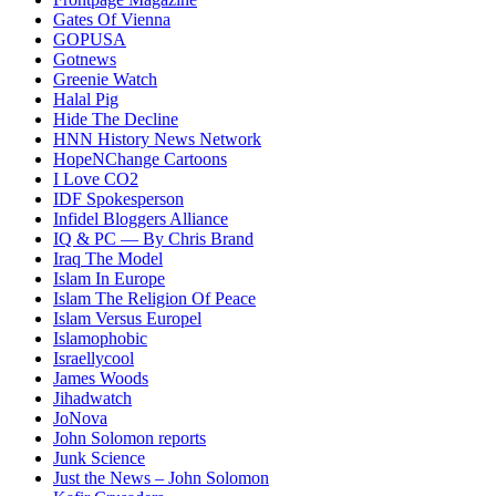
Gates Of Vienna
GOPUSA
Gotnews
Greenie Watch
Halal Pig
Hide The Decline
HNN History News Network
HopeNChange Cartoons
I Love CO2
IDF Spokesperson
Infidel Bloggers Alliance
IQ & PC — By Chris Brand
Iraq The Model
Islam In Europe
Islam The Religion Of Peace
Islam Versus Europe
l
Islamophobic
Israellycool
James Woods
Jihadwatch
JoNova
John Solomon reports
Junk Science
Just the News – John Solomon