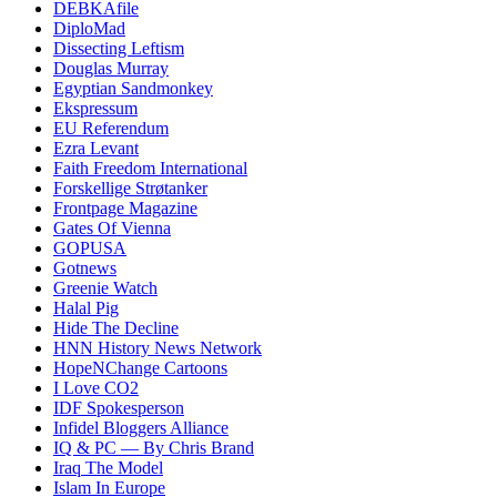
DEBKAfile
DiploMad
Dissecting Leftism
Douglas Murray
Egyptian Sandmonkey
Ekspressum
EU Referendum
Ezra Levant
Faith Freedom International
Forskellige Strøtanker
Frontpage Magazine
Gates Of Vienna
GOPUSA
Gotnews
Greenie Watch
Halal Pig
Hide The Decline
HNN History News Network
HopeNChange Cartoons
I Love CO2
IDF Spokesperson
Infidel Bloggers Alliance
IQ & PC — By Chris Brand
Iraq The Model
Islam In Europe