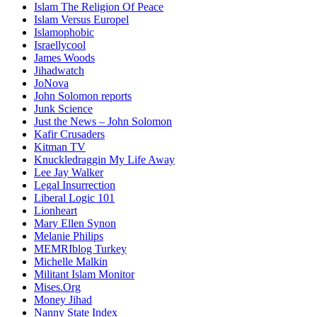
Islam The Religion Of Peace
Islam Versus Europe
l
Islamophobic
Israellycool
James Woods
Jihadwatch
JoNova
John Solomon reports
Junk Science
Just the News – John Solomon
Kafir Crusaders
Kitman TV
Knuckledraggin My Life Away
Lee Jay Walker
Legal Insurrection
Liberal Logic 101
Lionheart
Mary Ellen Synon
Melanie Philips
MEMRIblog Turkey
Michelle Malkin
Militant Islam Monitor
Mises.Org
Money Jihad
Nanny State Index