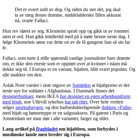
Det er svært snilt av deg. Og siden du sier det, jeg skal
ta av meg denne dumme, middelalderske fillen akkurat
nå, svarte Fallaci.
Hun rev sløret av seg. Khomeini spratt opp og gikk ut av rommet
uten et ord. Han gikk imidlertid med på å møte henne neste dag. I
følge Khomeinis sønn var dette en av de få gangene han så sin far
le.
Fallaci, som turte å stille spørsmål vanlige journalister bare drømte
om, er ikke den eneste som er opprørt over at kvinner i islam må
dekke seg til. I Europa er en variant, hijaben, blitt svært populær. Og
alle snakker om den.
Aslak Nore varsler i siste utgave av
Samtiden
at hijabporno er det
neste nye for soldater i Afghanistan. I Danmark finnes det
designerburkaer
, mens IKEA
har designet en egen arbeidsuniform
med hijab
, noe Ullevål sykehus
har tatt etter.
Over hele verden
selges
sportsabayaen
, og den barbiedukkelignende
dukken «Fulla»
med hijab og bønneteppe er en salgssuksess. På gatene i Paris og
Amsterdam ser man slør i alle varianter, farger og stiler.
Lang artikel på
Dagbladet
om hijabben, som forbydes i
muslimske lande men breder sig i Europa.