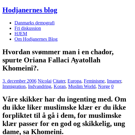
Hodjanernes blog
Danmarks demografi
Fri diskussion
HJEM
Om Hodjanernes Blog
Hvordan svømmer man i en chador,
spurte Oriana Fallaci Ayatollah
Khomeini?.
3. december 2006
Nicolai
Citater
,
Europa
,
Feminisme
,
Imamer
,
Immigration
,
Indvandring
,
Koran
,
Muslim World
,
Norge
0
Våre skikker har du ingenting med. Om
du ikke liker muslimske klær er du ikke
forpliktet til å gå i dem, for muslimske
klær passer for en god og skikkelig, ung
dame, sa Khomeini.