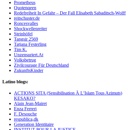
Prometheus
Quotenqeen
Redefreiheit In Gefahr – Der Fall Elisabeth Sabaditsch-Wolff
reitschuster.de
Roncesvalles
Shockwellenreiter
Steinhöfel
Tangsir 2569
Tatjana Festerling
Tim K.
Unzensuriert.At
Volksbetrug
Zivilcourage Für Deutschland
ZukunftsKinder
Latino blogs:
ACTIONS SITA (Sensibilisation À L’Islam Tous Azimuts)
KESAKO?
Alain Jean-Mairet
Enza Ferreri
F. Desouche
respublica,dk
Generation Identitaire
INSTITUT POUR LA JUSTICE