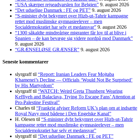
“USA skærper rejseadvarslen for Belgien”
9. august 2026
“Det uduelige Danmark : FE og PET”
9. august 2026
“S-minister dybt bekymret over Hizb-ut-Tahrir kampagne
rettet mod muslimske gymnasieelever – men
Socialdemokratiet har selv et medansvar”
9. august 2026
“1300 såkaldte mindreårige migranter får lov til at blive i
Spanien – de kan bevæge sig videre nordpå mod Danmark”
9. august 2026
“GRÆNSELØSE GRÆNSER”
9. august 2026
Seneste kommentarer
slyrgraff
til
“Report: Iranian Leaders Fear Mojtaba
Khamenei’s Decline — Officials ‘Would Not Be Surprised’
by His Martyrdom”
slyrgraff
til
“WATCH: Weird Greta Thunberg Wearing
Keffiyeh and Balaclava, Trying To Escape Fans’ Attention at
Pro-Palestine Festival”
Charles
til
“Frankrig afviser Reform UK’s plan om at indsætte
Royal Navy mod bådene i Den Engelske Kanal”
H. Olesen
til
“S-minister dybt bekymret over Hizb-ut-Tahrir
kampagne rettet mod muslimske gymnasieelever – men
Socialdemokratiet har selv et medansvar”
slyrgraff
til
“Det uduelige Danmark : FE og PET”