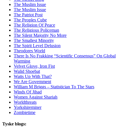
The Muslim Issue
The Muslim Issue
The Patriot Post
The Peoples Cube
The Religion Of Peace
The Religious Policeman
The Silent Majority No More
The Smallest Minority
The Spirit Level Delusion
Theodores World
There Is No Frakking “Scientific Consensus” On Global
Warming
Velvet Glove, Iron Fist
Walid Shoebat
Watts Up With That?
We Are Government
William M Briggs – Statistician To The Stars
Winds Of Jihad
Women Against Shariah
Worldthreats
Yorkshireminer
Zombietime
Tyske blogs: