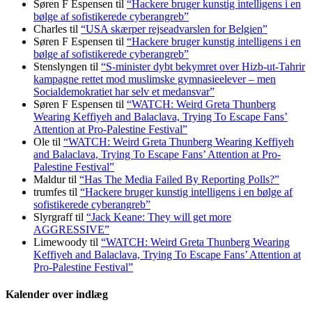
Søren F Espensen
til
“Hackere bruger kunstig intelligens i en
bølge af sofistikerede cyberangreb”
Charles
til
“USA skærper rejseadvarslen for Belgien”
Søren F Espensen
til
“Hackere bruger kunstig intelligens i en
bølge af sofistikerede cyberangreb”
Stenslyngen
til
“S-minister dybt bekymret over Hizb-ut-Tahrir
kampagne rettet mod muslimske gymnasieelever – men
Socialdemokratiet har selv et medansvar”
Søren F Espensen
til
“WATCH: Weird Greta Thunberg
Wearing Keffiyeh and Balaclava, Trying To Escape Fans’
Attention at Pro-Palestine Festival”
Ole
til
“WATCH: Weird Greta Thunberg Wearing Keffiyeh
and Balaclava, Trying To Escape Fans’ Attention at Pro-
Palestine Festival”
Maldur
til
“Has The Media Failed By Reporting Polls?”
trumfes
til
“Hackere bruger kunstig intelligens i en bølge af
sofistikerede cyberangreb”
Slyrgraff
til
“Jack Keane: They will get more
AGGRESSIVE”
Limewoody
til
“WATCH: Weird Greta Thunberg Wearing
Keffiyeh and Balaclava, Trying To Escape Fans’ Attention at
Pro-Palestine Festival”
Kalender over indlæg