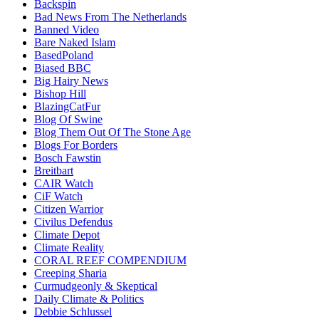
Backspin
Bad News From The Netherlands
Banned Video
Bare Naked Islam
BasedPoland
Biased BBC
Big Hairy News
Bishop Hill
BlazingCatFur
Blog Of Swine
Blog Them Out Of The Stone Age
Blogs For Borders
Bosch Fawstin
Breitbart
CAIR Watch
CiF Watch
Citizen Warrior
Civilus Defendus
Climate Depot
Climate Reality
CORAL REEF COMPENDIUM
Creeping Sharia
Curmudgeonly & Skeptical
Daily Climate & Politics
Debbie Schlussel