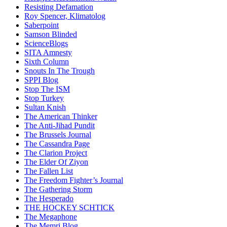
Resisting Defamation
Roy Spencer, Klimatolog
Saberpoint
Samson Blinded
ScienceBlogs
SITA Amnesty
Sixth Column
Snouts In The Trough
SPPI Blog
Stop The ISM
Stop Turkey
Sultan Knish
The American Thinker
The Anti-Jihad Pundit
The Brussels Journal
The Cassandra Page
The Clarion Project
The Elder Of Ziyon
The Fallen List
The Freedom Fighter’s Journal
The Gathering Storm
The Hesperado
THE HOCKEY SCHTICK
The Megaphone
The Memri Blog