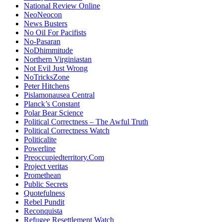
National Review Online
NeoNeocon
News Busters
No Oil For Pacifists
No-Pasaran
NoDhimmitude
Northern Virginiastan
Not Evil Just Wrong
NoTricksZone
Peter Hitchens
Pislamonausea Central
Planck’s Constant
Polar Bear Science
Political Correctness – The Awful Truth
Political Correctness Watch
Politicalite
Powerline
Preoccupiedterritory.Com
Project veritas
Promethean
Public Secrets
Quotefulness
Rebel Pundit
Reconquista
Refugee Resettlement Watch