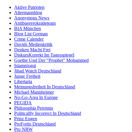
Aktive Patrioten
Altermannblog
Anonymous News
Antibuererokratieteam
BIA München
Blog List German
Crime Calender
Davids Medienkritik
Denken Macht Frei
DiskursKorrekt Im Tagesspiegel
Goethe Und Der “Prophet” Mohammed
Islamnixgut
Jihad Watch Deutschland
Junge Freiheit
Libertaria
Meinungsfreiheit In Deutschland
Michael Mannheimer
No-Go-Area In Europe
PEGIDA
Philosophia Perennis
Politicallly Incorrect In Deutschland
Prinz Eugen
ProFortis Deutschland
Pro NRW