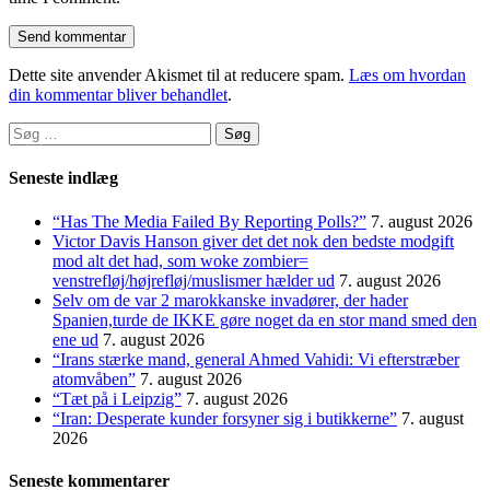
Dette site anvender Akismet til at reducere spam.
Læs om hvordan
din kommentar bliver behandlet
.
Søg
efter:
Seneste indlæg
“Has The Media Failed By Reporting Polls?”
7. august 2026
Victor Davis Hanson giver det det nok den bedste modgift
mod alt det had, som woke zombier=
venstrefløj/højrefløj/muslismer hælder ud
7. august 2026
Selv om de var 2 marokkanske invadører, der hader
Spanien,turde de IKKE gøre noget da en stor mand smed den
ene ud
7. august 2026
“Irans stærke mand, general Ahmed Vahidi: Vi efterstræber
atomvåben”
7. august 2026
“Tæt på i Leipzig”
7. august 2026
“Iran: Desperate kunder forsyner sig i butikkerne”
7. august
2026
Seneste kommentarer