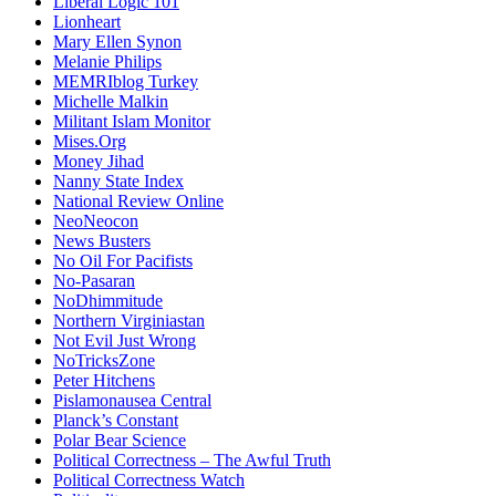
Liberal Logic 101
Lionheart
Mary Ellen Synon
Melanie Philips
MEMRIblog Turkey
Michelle Malkin
Militant Islam Monitor
Mises.Org
Money Jihad
Nanny State Index
National Review Online
NeoNeocon
News Busters
No Oil For Pacifists
No-Pasaran
NoDhimmitude
Northern Virginiastan
Not Evil Just Wrong
NoTricksZone
Peter Hitchens
Pislamonausea Central
Planck’s Constant
Polar Bear Science
Political Correctness – The Awful Truth
Political Correctness Watch