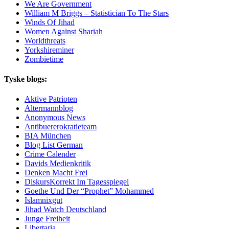
We Are Government
William M Briggs – Statistician To The Stars
Winds Of Jihad
Women Against Shariah
Worldthreats
Yorkshireminer
Zombietime
Tyske blogs:
Aktive Patrioten
Altermannblog
Anonymous News
Antibuererokratieteam
BIA München
Blog List German
Crime Calender
Davids Medienkritik
Denken Macht Frei
DiskursKorrekt Im Tagesspiegel
Goethe Und Der “Prophet” Mohammed
Islamnixgut
Jihad Watch Deutschland
Junge Freiheit
Libertaria