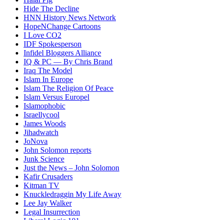
Hide The Decline
HNN History News Network
HopeNChange Cartoons
I Love CO2
IDF Spokesperson
Infidel Bloggers Alliance
IQ & PC — By Chris Brand
Iraq The Model
Islam In Europe
Islam The Religion Of Peace
Islam Versus Europe
l
Islamophobic
Israellycool
James Woods
Jihadwatch
JoNova
John Solomon reports
Junk Science
Just the News – John Solomon
Kafir Crusaders
Kitman TV
Knuckledraggin My Life Away
Lee Jay Walker
Legal Insurrection