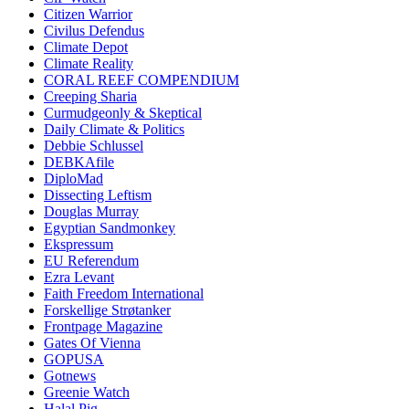
Citizen Warrior
Civilus Defendus
Climate Depot
Climate Reality
CORAL REEF COMPENDIUM
Creeping Sharia
Curmudgeonly & Skeptical
Daily Climate & Politics
Debbie Schlussel
DEBKAfile
DiploMad
Dissecting Leftism
Douglas Murray
Egyptian Sandmonkey
Ekspressum
EU Referendum
Ezra Levant
Faith Freedom International
Forskellige Strøtanker
Frontpage Magazine
Gates Of Vienna
GOPUSA
Gotnews
Greenie Watch
Halal Pig