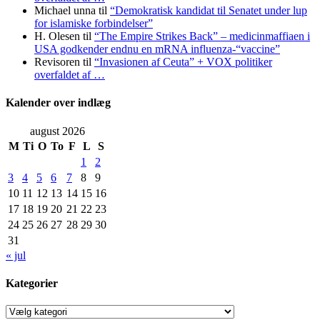
Michael unna
til
“Demokratisk kandidat til Senatet under lup
for islamiske forbindelser”
H. Olesen
til
“The Empire Strikes Back” – medicinmaffiaen i
USA godkender endnu en mRNA influenza-“vaccine”
Revisoren
til
“Invasionen af Ceuta” + VOX politiker
overfaldet af …
Kalender over indlæg
august 2026
M
Ti
O
To
F
L
S
1
2
3
4
5
6
7
8
9
10
11
12
13
14
15
16
17
18
19
20
21
22
23
24
25
26
27
28
29
30
31
« jul
Kategorier
Kategorier