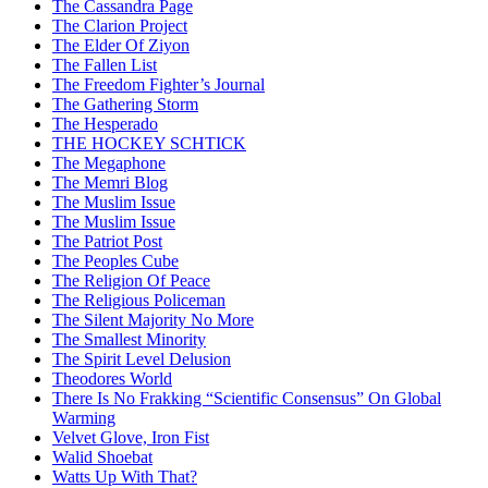
The Cassandra Page
The Clarion Project
The Elder Of Ziyon
The Fallen List
The Freedom Fighter’s Journal
The Gathering Storm
The Hesperado
THE HOCKEY SCHTICK
The Megaphone
The Memri Blog
The Muslim Issue
The Muslim Issue
The Patriot Post
The Peoples Cube
The Religion Of Peace
The Religious Policeman
The Silent Majority No More
The Smallest Minority
The Spirit Level Delusion
Theodores World
There Is No Frakking “Scientific Consensus” On Global
Warming
Velvet Glove, Iron Fist
Walid Shoebat
Watts Up With That?