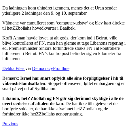
Da ladningen kom uhindret igennem, menes det at Uran sender
yderligere 2 ladninger den 9. og 10. september.
Våbnene var camufleret som ‘computer-udstyr’ og blev kørt direkte
til hetZZbollahs hovedkvarter i Baalbek.
Koffi Annan havde lovet, at alt gods, der kom ind i Beirut, ville
blive kontrolleret af FN, men han glemte at tage Libanons regering i
ed. Premierminister Siniora forhindrede straks FN i at kontrollere
lufthavnen i Beirut. FN’s kontrolpost befinder sig en kilometer fra
lufthavnen.
Debka Files
via
DemocracyFrontline
Bemærk:
Israel har snart opfyldt alle sine forpligtigelser i hh til
våbenstilstandsaftalen
: Stoppet offensiven, løftet embargoen og er
snart på vej ud af Sydlibanon.
Libanon, hetZZbollah og FN gør sig derimod skyldige i alle de
overtrædelser af aftalen de kan
: De har ikke tilbageleveret de
bortførte soldater, de har ikke afvæbnet hetZZbollah og de
forhindrer ikke hetZZbollahs genoprustning.
Previous