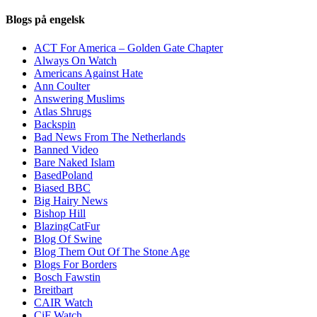
Blogs på engelsk
ACT For America – Golden Gate Chapter
Always On Watch
Americans Against Hate
Ann Coulter
Answering Muslims
Atlas Shrugs
Backspin
Bad News From The Netherlands
Banned Video
Bare Naked Islam
BasedPoland
Biased BBC
Big Hairy News
Bishop Hill
BlazingCatFur
Blog Of Swine
Blog Them Out Of The Stone Age
Blogs For Borders
Bosch Fawstin
Breitbart
CAIR Watch
CiF Watch