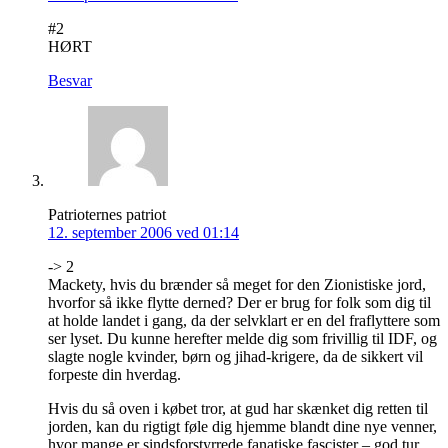
#2
HØRT
Besvar
Patrioternes patriot
12. september 2006 ved 01:14
-> 2
Mackety, hvis du brænder så meget for den Zionistiske jord,
hvorfor så ikke flytte derned? Der er brug for folk som dig til
at holde landet i gang, da der selvklart er en del fraflyttere som
ser lyset. Du kunne herefter melde dig som frivillig til IDF, og
slagte nogle kvinder, børn og jihad-krigere, da de sikkert vil
forpeste din hverdag.
Hvis du så oven i købet tror, at gud har skænket dig retten til
jorden, kan du rigtigt føle dig hjemme blandt dine nye venner,
hvor mange er sindsforstyrrede fanatiske fascister – god tur…