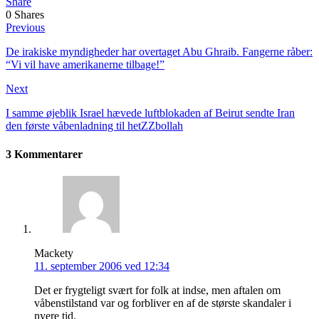
Share
0
Shares
Previous
De irakiske myndigheder har overtaget Abu Ghraib. Fangerne råber:
“Vi vil have amerikanerne tilbage!”
Next
I samme øjeblik Israel hævede luftblokaden af Beirut sendte Iran
den første våbenladning til hetZZbollah
3 Kommentarer
Mackety
11. september 2006 ved 12:34
Det er frygteligt svært for folk at indse, men aftalen om
våbenstilstand var og forbliver en af de største skandaler i
nyere tid.