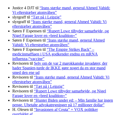
Justice 4 DJT
til
“Irans stærke mand, general Ahmed Vahidi:
Vi efterstræber atomvåben”
slyrgraff
til
“Tæt på i Leipzig”
slyrgraff
til
“Irans stærke mand, general Ahmed Vahidi: Vi
efterstræber atomvåben”
Søren F Espensen
til
“Rupert Lowe tilbyder samarbejde, og
Nigel Farage lover en »bred koalition«”
Søren F Espensen
til
“Irans stærke mand, general Ahmed
Vahidi: Vi efterstræber atomvåben”
Søren F Espensen
til
“The Empire Strikes Back” –
medicinmaffiaen i USA godkender endnu en mRNA
influenza-“vaccine”
Revisoren
til
Selv om de var 2 marokkanske invadører, der
hader Spanien,turde de IKKE gøre noget da en stor mand
smed den ene ud
Revisoren
til
“Irans stærke mand, general Ahmed Vahidi: Vi
efterstræber atomvåben”
Revisoren
til
“Tæt på i Leipzig”
Revisoren
til
“Rupert Lowe tilbyder samarbejde, og Nigel
Farage lover en »bred koalition«”
Revisoren
til
“Hunter Biden under ed: – Min familie har ingen
penge. Ubetalte advokat­regninger på 17 millioner dollar”
H. Olesen
til
“Invasionen af Ceuta” + VOX politiker
overfaldet af …