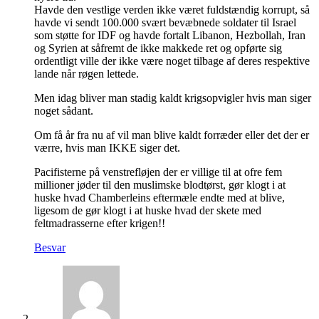
Havde den vestlige verden ikke været fuldstændig korrupt, så
havde vi sendt 100.000 svært bevæbnede soldater til Israel
som støtte for IDF og havde fortalt Libanon, Hezbollah, Iran
og Syrien at såfremt de ikke makkede ret og opførte sig
ordentligt ville der ikke være noget tilbage af deres respektive
lande når røgen lettede.
Men idag bliver man stadig kaldt krigsopvigler hvis man siger
noget sådant.
Om få år fra nu af vil man blive kaldt forræder eller det der er
værre, hvis man IKKE siger det.
Pacifisterne på venstrefløjen der er villige til at ofre fem
millioner jøder til den muslimske blodtørst, gør klogt i at
huske hvad Chamberleins eftermæle endte med at blive,
ligesom de gør klogt i at huske hvad der skete med
feltmadrasserne efter krigen!!
Besvar