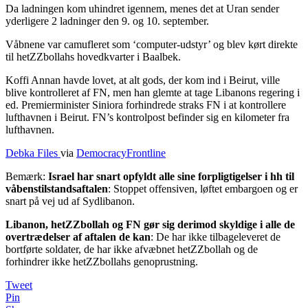
Da ladningen kom uhindret igennem, menes det at Uran sender
yderligere 2 ladninger den 9. og 10. september.
Våbnene var camufleret som ‘computer-udstyr’ og blev kørt direkte
til hetZZbollahs hovedkvarter i Baalbek.
Koffi Annan havde lovet, at alt gods, der kom ind i Beirut, ville
blive kontrolleret af FN, men han glemte at tage Libanons regering i
ed. Premierminister Siniora forhindrede straks FN i at kontrollere
lufthavnen i Beirut. FN’s kontrolpost befinder sig en kilometer fra
lufthavnen.
Debka Files
via
DemocracyFrontline
Bemærk:
Israel har snart opfyldt alle sine forpligtigelser i hh til
våbenstilstandsaftalen
: Stoppet offensiven, løftet embargoen og er
snart på vej ud af Sydlibanon.
Libanon, hetZZbollah og FN gør sig derimod skyldige i alle de
overtrædelser af aftalen de kan
: De har ikke tilbageleveret de
bortførte soldater, de har ikke afvæbnet hetZZbollah og de
forhindrer ikke hetZZbollahs genoprustning.
Tweet
Pin