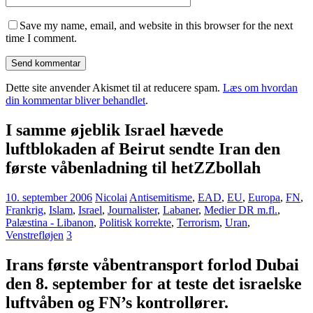
Save my name, email, and website in this browser for the next
time I comment.
Dette site anvender Akismet til at reducere spam.
Læs om hvordan
din kommentar bliver behandlet
.
I samme øjeblik Israel hævede
luftblokaden af Beirut sendte Iran den
første våbenladning til hetZZbollah
10. september 2006
Nicolai
Antisemitisme
,
EAD
,
EU
,
Europa
,
FN
,
Frankrig
,
Islam
,
Israel
,
Journalister
,
Labaner
,
Medier DR m.fl.
,
Palæstina - Libanon
,
Politisk korrekte
,
Terrorism
,
Uran
,
Venstrefløjen
3
Irans første våbentransport forlod Dubai
den 8. september for at teste det israelske
luftvåben og FN’s kontrollører.