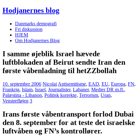
Hodjanernes blog
Danmarks demografi
Fri diskussion
HJEM
Om Hodjanernes Blog
I samme øjeblik Israel hævede
luftblokaden af Beirut sendte Iran den
første våbenladning til hetZZbollah
10. september 2006
Nicolai
Antisemitisme
,
EAD
,
EU
,
Europa
,
FN
,
Frankrig
,
Islam
,
Israel
,
Journalister
,
Labaner
,
Medier DR m.fl.
,
Palæstina - Libanon
,
Politisk korrekte
,
Terrorism
,
Uran
,
Venstrefløjen
3
Irans første våbentransport forlod Dubai
den 8. september for at teste det israelske
luftvåben og FN’s kontrollører.