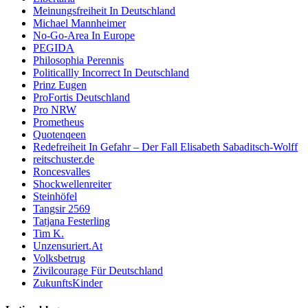
Meinungsfreiheit In Deutschland
Michael Mannheimer
No-Go-Area In Europe
PEGIDA
Philosophia Perennis
Politicallly Incorrect In Deutschland
Prinz Eugen
ProFortis Deutschland
Pro NRW
Prometheus
Quotenqeen
Redefreiheit In Gefahr – Der Fall Elisabeth Sabaditsch-Wolff
reitschuster.de
Roncesvalles
Shockwellenreiter
Steinhöfel
Tangsir 2569
Tatjana Festerling
Tim K.
Unzensuriert.At
Volksbetrug
Zivilcourage Für Deutschland
ZukunftsKinder