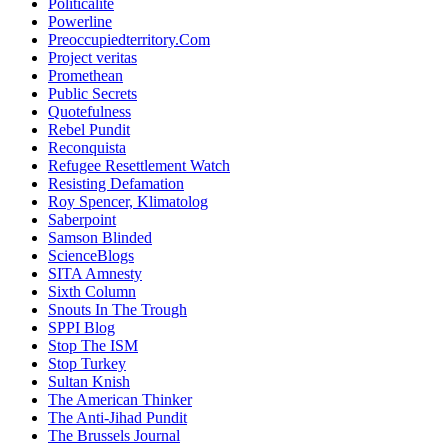
Politicalite
Powerline
Preoccupiedterritory.Com
Project veritas
Promethean
Public Secrets
Quotefulness
Rebel Pundit
Reconquista
Refugee Resettlement Watch
Resisting Defamation
Roy Spencer, Klimatolog
Saberpoint
Samson Blinded
ScienceBlogs
SITA Amnesty
Sixth Column
Snouts In The Trough
SPPI Blog
Stop The ISM
Stop Turkey
Sultan Knish
The American Thinker
The Anti-Jihad Pundit
The Brussels Journal