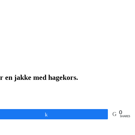
er en jakke med hagekors.
0
Share
SHARES