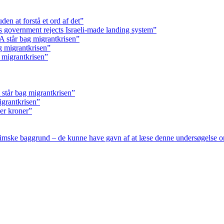
en at forstå et ord af det”
s government rejects Israeli-made landing system”
 står bag migrantkrisen”
g migrantkrisen”
 migrantkrisen”
står bag migrantkrisen”
igrantkrisen”
ner kroner”
slimske baggrund – de kunne have gavn af at læse denne undersøgelse o