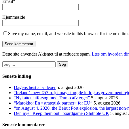
Email
*
Hjemmeside
Save my name, email, and website in this browser for the next tim
Dette site anvender Akismet til at reducere spam.
Læs om hvordan din
Søg
efter:
Seneste indlæg
Dagens høst af videoer
5. august 2026
“Ireland’s new €53m. jet may struggle in fog as government rej
“Nyt attentatforsøg mod Trump afværget”
5. august 2026
“Marokko: En »strategisk partner« for EU”
5. august 2026
“on August 4, 2020, the Beirut Port explosion, the largest non-
Den nye “Keep them out” boardgame i Shithole UK
5. august
Seneste kommentarer