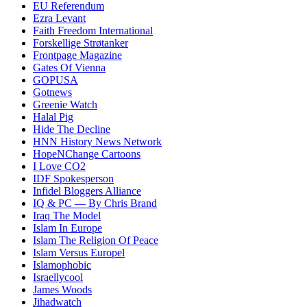
EU Referendum
Ezra Levant
Faith Freedom International
Forskellige Strøtanker
Frontpage Magazine
Gates Of Vienna
GOPUSA
Gotnews
Greenie Watch
Halal Pig
Hide The Decline
HNN History News Network
HopeNChange Cartoons
I Love CO2
IDF Spokesperson
Infidel Bloggers Alliance
IQ & PC — By Chris Brand
Iraq The Model
Islam In Europe
Islam The Religion Of Peace
Islam Versus Europe
l
Islamophobic
Israellycool
James Woods
Jihadwatch