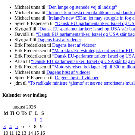
Michael unna
til
“Den lange og stenede vej til indsigt”
Michael unna
til
“Imamer kan bestå demokratikursus på dansk ud
Michael unna
til
“Ireland’s new €53m. jet may struggle in fog a
Søren F Espensen
til
“Dansk EU-parlamentariker: Israel og USA
Slyrgraff
til
“Dansk EU-parlamentariker: Israel og USA står ba
DavidK
til
“Dansk EU-parlamentariker: Israel og USA står bag
Slyrgraff
til
Dagens høst af videoer
Erik Frederiksen
til
Dagens høst af videoer
Erik Frederiksen
til
“Marokko: En »strategisk partner« for EU”
Erik Frederiksen
til
“Dansk EU-parlamentariker: Israel og USA 
Allan
til
“Dansk EU-parlamentariker: Israel og USA står bag m
Erik Frederiksen
til
“Motorstyrelsen beklager fejl til 500 millio
Michael unna
til
Dagens høst af videoer
Søren F Espensen
til
Dagens høst af videoer
jdm
til
“To radikale ministre ‘glemte’ at nævne terroristens mu
Kalender over indlæg
august 2026
M
Ti
O
To
F
L
S
1
2
3
4
5
6
7
8
9
10
11
12
13
14
15
16