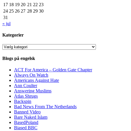
17
18
19
20
21
22
23
24
25
26
27
28
29
30
31
« jul
Kategorier
Kategorier
Blogs på engelsk
ACT For America – Golden Gate Chapter
Always On Watch
Americans Against Hate
Ann Coulter
Answering Muslims
Atlas Shrugs
Backspin
Bad News From The Netherlands
Banned Video
Bare Naked Islam
BasedPoland
Biased BBC