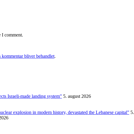
e I comment.
 kommentar bliver behandlet
.
ects Israeli-made landing system”
5. august 2026
nuclear explosion in modern history, devastated the Lebanese capital”
5
 2026