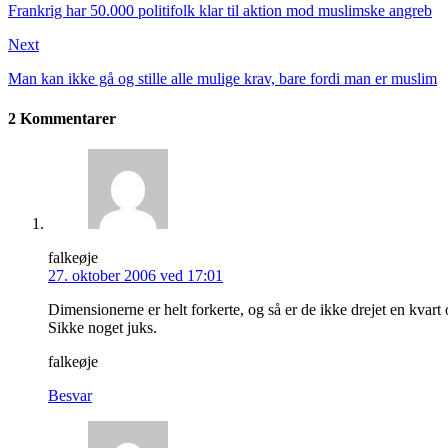
Frankrig har 50.000 politifolk klar til aktion mod muslimske angreb
Next
Man kan ikke gå og stille alle mulige krav, bare fordi man er muslim
2 Kommentarer
falkeøje
27. oktober 2006 ved 17:01
Dimensionerne er helt forkerte, og så er de ikke drejet en kvar
Sikke noget juks.
falkeøje
Besvar