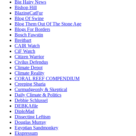
Big Hairy News
Bishop Hill
BlazingCatFur
Blog Of Swine
Blog Them Out Of The Stone Age
Blogs For Borders
Bosch Fawstin
Breitbart
CAIR Watch
CiF Watch
Citizen Warrior
Civilus Defendus
Climate Depot
Climate Reality
CORAL REEF COMPENDIUM
Creeping Sharia
Curmudgeonly & Skeptical
Daily Climate & Politics
Debbie Schlussel
DEBKAfile
DiploMad
Dissecting Leftism
Douglas Murray
Egyptian Sandmonkey
Ekspressum