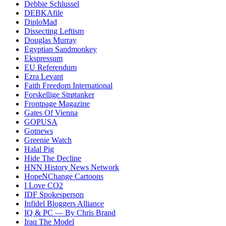
Debbie Schlussel
DEBKAfile
DiploMad
Dissecting Leftism
Douglas Murray
Egyptian Sandmonkey
Ekspressum
EU Referendum
Ezra Levant
Faith Freedom International
Forskellige Strøtanker
Frontpage Magazine
Gates Of Vienna
GOPUSA
Gotnews
Greenie Watch
Halal Pig
Hide The Decline
HNN History News Network
HopeNChange Cartoons
I Love CO2
IDF Spokesperson
Infidel Bloggers Alliance
IQ & PC — By Chris Brand
Iraq The Model