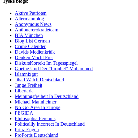
Tyske blogs:
Aktive Patrioten
Altermannblog
Anonymous News
Antibuererokratieteam
BIA München
Blog List German
Crime Calender
Davids Medienkritik
Denken Macht Frei
DiskursKorrekt Im Tagesspiegel
Goethe Und Der “Prophet” Mohammed
Islamnixgut
Jihad Watch Deutschland
Junge Freiheit
Libertaria
Meinungsfreiheit In Deutschland
Michael Mannheimer
No-Go-Area In Europe
PEGIDA
Philosophia Perennis
Politicallly Incorrect In Deutschland
Prinz Eugen
ProFortis Deutschland