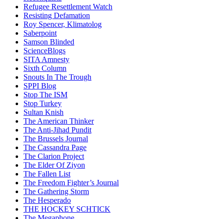
Refugee Resettlement Watch
Resisting Defamation
Roy Spencer, Klimatolog
Saberpoint
Samson Blinded
ScienceBlogs
SITA Amnesty
Sixth Column
Snouts In The Trough
SPPI Blog
Stop The ISM
Stop Turkey
Sultan Knish
The American Thinker
The Anti-Jihad Pundit
The Brussels Journal
The Cassandra Page
The Clarion Project
The Elder Of Ziyon
The Fallen List
The Freedom Fighter’s Journal
The Gathering Storm
The Hesperado
THE HOCKEY SCHTICK
The Megaphone