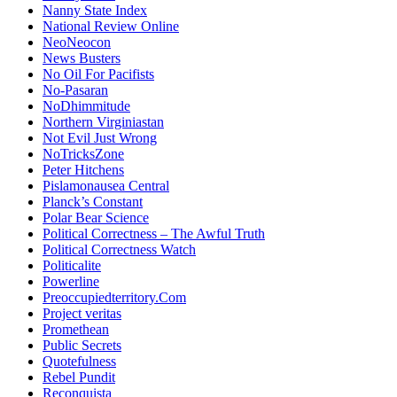
Nanny State Index
National Review Online
NeoNeocon
News Busters
No Oil For Pacifists
No-Pasaran
NoDhimmitude
Northern Virginiastan
Not Evil Just Wrong
NoTricksZone
Peter Hitchens
Pislamonausea Central
Planck’s Constant
Polar Bear Science
Political Correctness – The Awful Truth
Political Correctness Watch
Politicalite
Powerline
Preoccupiedterritory.Com
Project veritas
Promethean
Public Secrets
Quotefulness
Rebel Pundit
Reconquista