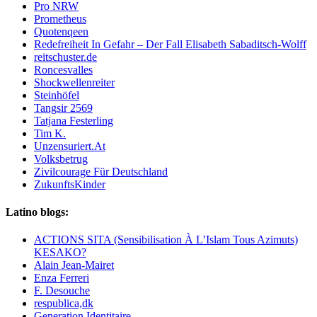
Pro NRW
Prometheus
Quotenqeen
Redefreiheit In Gefahr – Der Fall Elisabeth Sabaditsch-Wolff
reitschuster.de
Roncesvalles
Shockwellenreiter
Steinhöfel
Tangsir 2569
Tatjana Festerling
Tim K.
Unzensuriert.At
Volksbetrug
Zivilcourage Für Deutschland
ZukunftsKinder
Latino blogs:
ACTIONS SITA (Sensibilisation À L’Islam Tous Azimuts)
KESAKO?
Alain Jean-Mairet
Enza Ferreri
F. Desouche
respublica,dk
Generation Identitaire