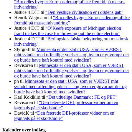
“Bruxelles bygger Europas demo­grafiske frem­tid på masse­
indvandring”
Justice 4 DJT
til
“Den vestlige civilisation er i dødens gab”
Henrik Wegmann
til
“Bruxelles bygger Europas demo­grafiske
frem­tid på masse­indvandring”
Justice 4 DJT
til
“O’Keefe exposure of Michigan election
fraud makes the case for throwing out the entire election”
Justice 4 DJT
til
“Berlingskes falske bekymring om muslimsk
indvandring”
Slyrgraff
til
Minnesota er den stat i USA, som er VÆRST
mht svindel med offentlige ydelser – og hvem er guvornør der
og burde have haft kontrol med svindlen?
Revisoren
til
Minnesota er den stat i USA, som er VÆRST
mht svindel med offentlige ydelser – og hvem er guvornør der
og burde have haft kontrol med svindlen?
ph
til
Minnesota er den stat i USA, som er VÆRST mht
svindel med offentlige ydelser – og hvem er guvornør der og
burde have haft kontrol med svindlen?
Karl Koklkliri
til
“Det uduelige Danmark : FE og PET”
Revisoren
til
“Den feterede DEI-professor vidner om en
løgnhals på et skodstudie”
DavidK
til
“Den feterede DEI-professor vidner om en
løgnhals på et skodstudie”
Kalender over indlæg