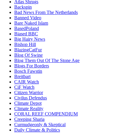
Atlas Shrugs
Backspin
Bad News From The Netherlands
Banned Video
Bare Naked Islam
BasedPoland
Biased BBC
Big Hairy News
Bishop Hill
BlazingCatFur
Blog Of Swine
Blog Them Out Of The Stone Age
Blogs For Borders
Bosch Fawstin
Breitbart
CAIR Watch
CiF Watch
Citizen Warrior
Civilus Defendus
Climate Depot
Climate Reality
CORAL REEF COMPENDIUM
Creeping Sharia
Curmudgeonly & Skeptical
Daily Climate & Politics