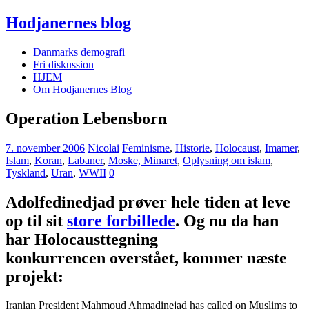
Hodjanernes blog
Danmarks demografi
Fri diskussion
HJEM
Om Hodjanernes Blog
Operation Lebensborn
7. november 2006
Nicolai
Feminisme
,
Historie
,
Holocaust
,
Imamer
,
Islam
,
Koran
,
Labaner
,
Moske, Minaret
,
Oplysning om islam
,
Tyskland
,
Uran
,
WWII
0
Adolfedinedjad prøver hele tiden at leve
op til sit
store forbillede
. Og nu da han
har Holocausttegning
konkurrencen overstået, kommer næste
projekt:
Iranian President Mahmoud Ahmadinejad has called on Muslims to