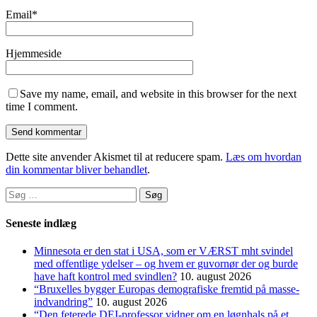
Email
*
Hjemmeside
Save my name, email, and website in this browser for the next
time I comment.
Dette site anvender Akismet til at reducere spam.
Læs om hvordan
din kommentar bliver behandlet
.
Søg
efter:
Seneste indlæg
Minnesota er den stat i USA, som er VÆRST mht svindel
med offentlige ydelser – og hvem er guvornør der og burde
have haft kontrol med svindlen?
10. august 2026
“Bruxelles bygger Europas demo­grafiske frem­tid på masse­
indvandring”
10. august 2026
“Den feterede DEI-professor vidner om en løgnhals på et