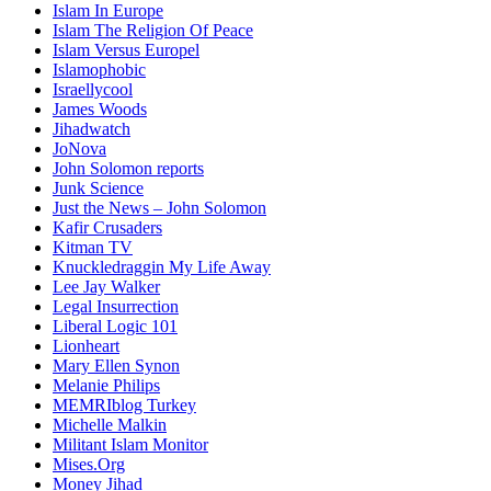
Islam In Europe
Islam The Religion Of Peace
Islam Versus Europe
l
Islamophobic
Israellycool
James Woods
Jihadwatch
JoNova
John Solomon reports
Junk Science
Just the News – John Solomon
Kafir Crusaders
Kitman TV
Knuckledraggin My Life Away
Lee Jay Walker
Legal Insurrection
Liberal Logic 101
Lionheart
Mary Ellen Synon
Melanie Philips
MEMRIblog Turkey
Michelle Malkin
Militant Islam Monitor
Mises.Org
Money Jihad