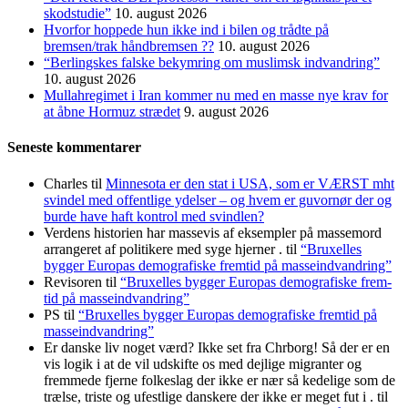
skodstudie”
10. august 2026
Hvorfor hoppede hun ikke ind i bilen og trådte på
bremsen/trak håndbremsen ??
10. august 2026
“Berlingskes falske bekymring om muslimsk indvandring”
10. august 2026
Mullahregimet i Iran kommer nu med en masse nye krav for
at åbne Hormuz strædet
9. august 2026
Seneste kommentarer
Charles
til
Minnesota er den stat i USA, som er VÆRST mht
svindel med offentlige ydelser – og hvem er guvornør der og
burde have haft kontrol med svindlen?
Verdens historien har massevis af eksempler på massemord
arrangeret af politikere med syge hjerner .
til
“Bruxelles
bygger Europas demo­grafiske frem­tid på masse­indvandring”
Revisoren
til
“Bruxelles bygger Europas demo­grafiske frem­
tid på masse­indvandring”
PS
til
“Bruxelles bygger Europas demo­grafiske frem­tid på
masse­indvandring”
Er danske liv noget værd? Ikke set fra Chrborg! Så der er en
vis logik i at de vil udskifte os med dejlige migranter og
fremmede fjerne folkeslag der ikke er nær så kedelige som de
trælse, triste og ufestlige danskere der ikke er meget fut i .
til