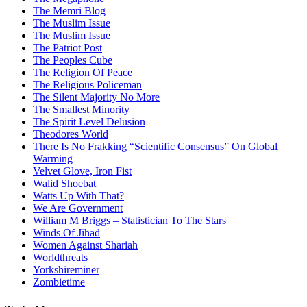
The Memri Blog
The Muslim Issue
The Muslim Issue
The Patriot Post
The Peoples Cube
The Religion Of Peace
The Religious Policeman
The Silent Majority No More
The Smallest Minority
The Spirit Level Delusion
Theodores World
There Is No Frakking “Scientific Consensus” On Global
Warming
Velvet Glove, Iron Fist
Walid Shoebat
Watts Up With That?
We Are Government
William M Briggs – Statistician To The Stars
Winds Of Jihad
Women Against Shariah
Worldthreats
Yorkshireminer
Zombietime