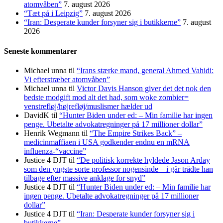
atomvåben”
7. august 2026
“Tæt på i Leipzig”
7. august 2026
“Iran: Desperate kunder forsyner sig i butikkerne”
7. august
2026
Seneste kommentarer
Michael unna
til
“Irans stærke mand, general Ahmed Vahidi:
Vi efterstræber atomvåben”
Michael unna
til
Victor Davis Hanson giver det det nok den
bedste modgift mod alt det had, som woke zombier=
venstrefløj/højrefløj/muslismer hælder ud
DavidK
til
“Hunter Biden under ed: – Min familie har ingen
penge. Ubetalte advokat­regninger på 17 millioner dollar”
Henrik Wegmann
til
“The Empire Strikes Back” –
medicinmaffiaen i USA godkender endnu en mRNA
influenza-“vaccine”
Justice 4 DJT
til
“De politisk korrekte hyldede Jason Arday
som den yngste sorte professor nogensinde – i går trådte han
tilbage efter massive anklage for snyd”
Justice 4 DJT
til
“Hunter Biden under ed: – Min familie har
ingen penge. Ubetalte advokat­regninger på 17 millioner
dollar”
Justice 4 DJT
til
“Iran: Desperate kunder forsyner sig i
butikkerne”