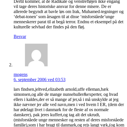
Dertil kommer, at de Radikale og venstrefløjen ikke engang
vil tage deres historiske ansvar for denne misere. De er
allerede begyndt at bavle løs om Irak, Muhamed-tegninger og
‘debat-tonen’ som årsagen til at disse ‘misforståede’unge
menneskerer parat til at begå terror. Endnu et eksempel på det
kulturelle selvhad der findes på den fløj.
Besvar
mogens
6. september 2006 ved 03:53
lars findsen,jeltved,elizabeth arnold,uffe elleman,bæk
simonsen,og alle de mange nunsehuller&experter, og hvad
ellers i kaldes,der er så mange af jer,så i må unskylde at jeg
ikke nævner jer alle ved navn,men i ved hvem I ER, (dem der
har ødelagt livet i danmark for de fleste af os normale
danskere), pak jeres kuffert,og tag alt det ukrudt,
(misforståede unge mennesker og resten af deres misforståede
familie),som i har bragt til danmark,og rejs langt væk,(og kom