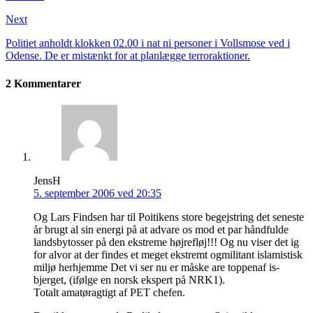
Next
Politiet anholdt klokken 02.00 i nat ni personer i Vollsmose ved i
Odense. De er mistænkt for at planlægge terroraktioner.
2 Kommentarer
JensH
5. september 2006 ved 20:35
Og Lars Findsen har til Poitikens store begejstring det seneste
år brugt al sin energi på at advare os mod et par håndfulde
landsbytosser på den ekstreme højrefløj!!! Og nu viser det ig
for alvor at der findes et meget ekstremt ogmilitant islamistisk
miljø herhjemme Det vi ser nu er måske are toppenaf is-
bjerget, (ifølge en norsk ekspert på NRK1).
Totalt amatøragtigt af PET chefen.