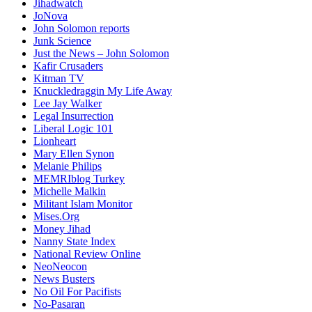
Jihadwatch
JoNova
John Solomon reports
Junk Science
Just the News – John Solomon
Kafir Crusaders
Kitman TV
Knuckledraggin My Life Away
Lee Jay Walker
Legal Insurrection
Liberal Logic 101
Lionheart
Mary Ellen Synon
Melanie Philips
MEMRIblog Turkey
Michelle Malkin
Militant Islam Monitor
Mises.Org
Money Jihad
Nanny State Index
National Review Online
NeoNeocon
News Busters
No Oil For Pacifists
No-Pasaran