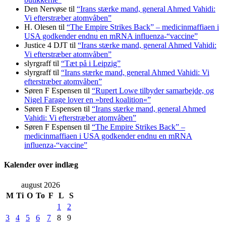
Den Nervøse
til
“Irans stærke mand, general Ahmed Vahidi:
Vi efterstræber atomvåben”
H. Olesen
til
“The Empire Strikes Back” – medicinmaffiaen i
USA godkender endnu en mRNA influenza-“vaccine”
Justice 4 DJT
til
“Irans stærke mand, general Ahmed Vahidi:
Vi efterstræber atomvåben”
slyrgraff
til
“Tæt på i Leipzig”
slyrgraff
til
“Irans stærke mand, general Ahmed Vahidi: Vi
efterstræber atomvåben”
Søren F Espensen
til
“Rupert Lowe tilbyder samarbejde, og
Nigel Farage lover en »bred koalition«”
Søren F Espensen
til
“Irans stærke mand, general Ahmed
Vahidi: Vi efterstræber atomvåben”
Søren F Espensen
til
“The Empire Strikes Back” –
medicinmaffiaen i USA godkender endnu en mRNA
influenza-“vaccine”
Kalender over indlæg
august 2026
M
Ti
O
To
F
L
S
1
2
3
4
5
6
7
8
9