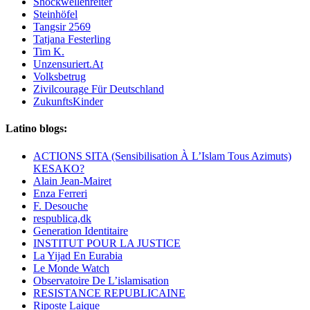
Shockwellenreiter
Steinhöfel
Tangsir 2569
Tatjana Festerling
Tim K.
Unzensuriert.At
Volksbetrug
Zivilcourage Für Deutschland
ZukunftsKinder
Latino blogs:
ACTIONS SITA (Sensibilisation À L’Islam Tous Azimuts)
KESAKO?
Alain Jean-Mairet
Enza Ferreri
F. Desouche
respublica,dk
Generation Identitaire
INSTITUT POUR LA JUSTICE
La Yijad En Eurabia
Le Monde Watch
Observatoire De L’islamisation
RESISTANCE REPUBLICAINE
Riposte Laique