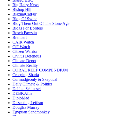
Biased BBC
Big Hairy News
Bishop Hill
BlazingCatFur
Blog Of Swine
Blog Them Out Of The Stone Age
Blogs For Borders
Bosch Fawstin
Breitbart
CAIR Watch
CiF Watch
Citizen Warrior
Civilus Defendus
Climate Depot
Climate Reality
CORAL REEF COMPENDIUM
Creeping Sharia
Curmudgeonly & Skeptical
Daily Climate & Politics
Debbie Schlussel
DEBKAfile
DiploMad
Dissecting Leftism
Douglas Murray
Egyptian Sandmonkey