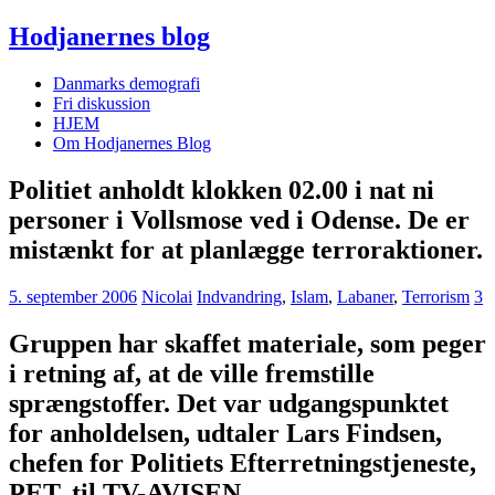
Hodjanernes blog
Danmarks demografi
Fri diskussion
HJEM
Om Hodjanernes Blog
Politiet anholdt klokken 02.00 i nat ni
personer i Vollsmose ved i Odense. De er
mistænkt for at planlægge terroraktioner.
5. september 2006
Nicolai
Indvandring
,
Islam
,
Labaner
,
Terrorism
3
Gruppen har skaffet materiale, som peger
i retning af, at de ville fremstille
sprængstoffer. Det var udgangspunktet
for anholdelsen, udtaler Lars Findsen,
chefen for Politiets Efterretningstjeneste,
PET, til TV-AVISEN.