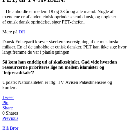
– De anholdte er mellem 18 og 33 år og alle mænd. Nogle af
mændene er af anden etnisk oprindelse end dansk, og nogle er
af etnisk dansk oprindelse, siger PET-chefen.
Mere på
DR
Dansk Folkeparti kræver stærkere overvågning af de muslimske
miljøer. En af de anholdte er etnisk dansker. PET kan ikke sige hvor
langt fremme de var i planlægningen.
Så kom han endelig ud af skalkeskjulet. Gad vide hvordan
ressourcerne prioriteres lige nu mellem islamister og
‘højreradikale’?
Update: Nationaliteten er iflg. TV-Avisen Palæstinensere og
kurdere.
Tweet
Pin
Share
0
Shares
Previous
Blå Bror