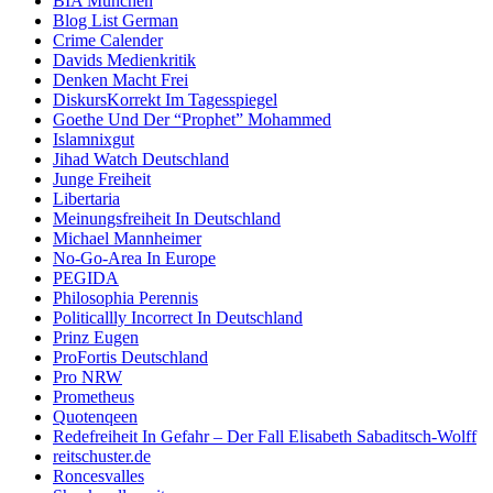
BIA München
Blog List German
Crime Calender
Davids Medienkritik
Denken Macht Frei
DiskursKorrekt Im Tagesspiegel
Goethe Und Der “Prophet” Mohammed
Islamnixgut
Jihad Watch Deutschland
Junge Freiheit
Libertaria
Meinungsfreiheit In Deutschland
Michael Mannheimer
No-Go-Area In Europe
PEGIDA
Philosophia Perennis
Politicallly Incorrect In Deutschland
Prinz Eugen
ProFortis Deutschland
Pro NRW
Prometheus
Quotenqeen
Redefreiheit In Gefahr – Der Fall Elisabeth Sabaditsch-Wolff
reitschuster.de
Roncesvalles