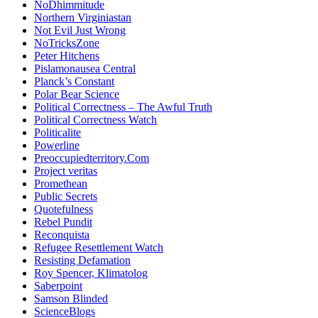
NoDhimmitude
Northern Virginiastan
Not Evil Just Wrong
NoTricksZone
Peter Hitchens
Pislamonausea Central
Planck’s Constant
Polar Bear Science
Political Correctness – The Awful Truth
Political Correctness Watch
Politicalite
Powerline
Preoccupiedterritory.Com
Project veritas
Promethean
Public Secrets
Quotefulness
Rebel Pundit
Reconquista
Refugee Resettlement Watch
Resisting Defamation
Roy Spencer, Klimatolog
Saberpoint
Samson Blinded
ScienceBlogs