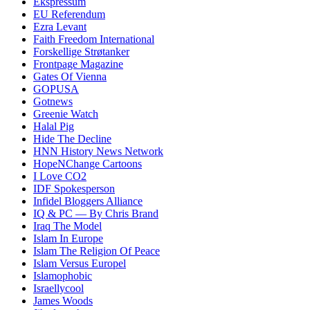
Ekspressum
EU Referendum
Ezra Levant
Faith Freedom International
Forskellige Strøtanker
Frontpage Magazine
Gates Of Vienna
GOPUSA
Gotnews
Greenie Watch
Halal Pig
Hide The Decline
HNN History News Network
HopeNChange Cartoons
I Love CO2
IDF Spokesperson
Infidel Bloggers Alliance
IQ & PC — By Chris Brand
Iraq The Model
Islam In Europe
Islam The Religion Of Peace
Islam Versus Europe
l
Islamophobic
Israellycool
James Woods