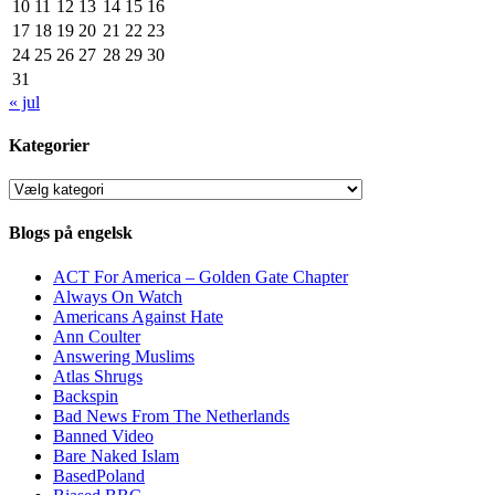
10
11
12
13
14
15
16
17
18
19
20
21
22
23
24
25
26
27
28
29
30
31
« jul
Kategorier
Kategorier
Blogs på engelsk
ACT For America – Golden Gate Chapter
Always On Watch
Americans Against Hate
Ann Coulter
Answering Muslims
Atlas Shrugs
Backspin
Bad News From The Netherlands
Banned Video
Bare Naked Islam
BasedPoland