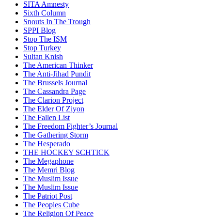
SITA Amnesty
Sixth Column
Snouts In The Trough
SPPI Blog
Stop The ISM
Stop Turkey
Sultan Knish
The American Thinker
The Anti-Jihad Pundit
The Brussels Journal
The Cassandra Page
The Clarion Project
The Elder Of Ziyon
The Fallen List
The Freedom Fighter’s Journal
The Gathering Storm
The Hesperado
THE HOCKEY SCHTICK
The Megaphone
The Memri Blog
The Muslim Issue
The Muslim Issue
The Patriot Post
The Peoples Cube
The Religion Of Peace