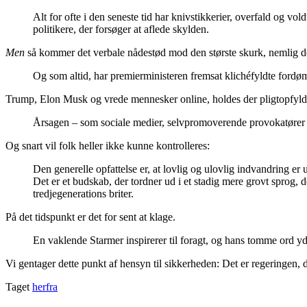
Alt for ofte i den seneste tid har knivstikkerier, overfald og vo
politikere, der forsøger at aflede skylden.
Men
så kommer det verbale nådestød mod den største skurk, nemlig d
Og som altid, har premierministeren fremsat klichéfyldte fordømme
Trump, Elon Musk og vrede mennesker online, holdes der pligtopfylde
Årsagen – som sociale medier, selvpromoverende provokatører og
Og snart vil folk heller ikke kunne kontrolleres:
Den generelle opfattelse er, at lovlig og ulovlig indvandring er 
Det er et budskab, der tordner ud i et stadig mere grovt sprog, 
tredjegenerations briter.
På det tidspunkt er det for sent at klage.
En vaklende Starmer inspirerer til foragt, og hans tomme ord yde
Vi gentager dette punkt af hensyn til sikkerheden: Det er regeringen, d
Taget
herfra