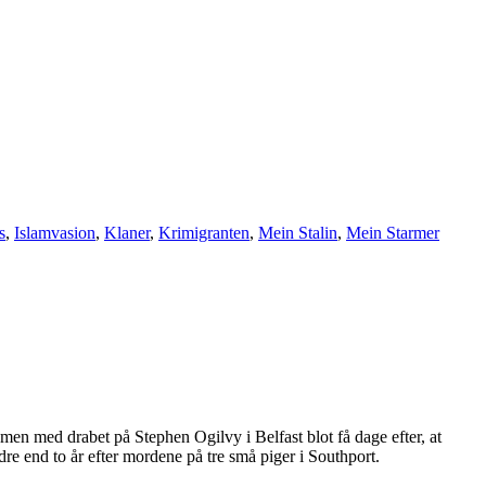
s
,
Islamvasion
,
Klaner
,
Krimigranten
,
Mein Stalin
,
Mein Starmer
men med drabet på Stephen Ogilvy i Belfast blot få dage efter, at
 end to år efter mordene på tre små piger i Southport.