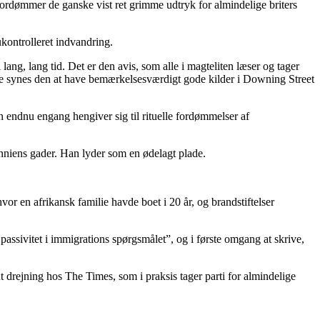
ordømmer de ganske vist ret grimme udtryk for almindelige briters
 ukontrolleret indvandring.
lang, lang tid. Det er den avis, som alle i magteliten læser og tager
ange synes den at have bemærkelsesværdigt gode kilder i Downing Street
 endnu engang hengiver sig til rituelle fordømmelser af
tanniens gader. Han lyder som en ødelagt plade.
or en afrikansk familie havde boet i 20 år, og brandstiftelser
 passivitet i immigrations spørgsmålet”, og i første omgang at skrive,
nt drejning hos The Times, som i praksis tager parti for almindelige