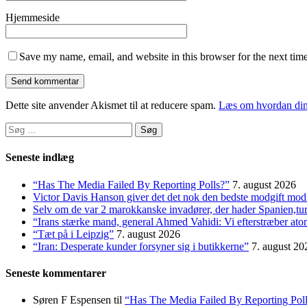
Hjemmeside
Save my name, email, and website in this browser for the next tim
Dette site anvender Akismet til at reducere spam.
Læs om hvordan din
Søg
efter:
Seneste indlæg
“Has The Media Failed By Reporting Polls?”
7. august 2026
Victor Davis Hanson giver det det nok den bedste modgift mod 
Selv om de var 2 marokkanske invadører, der hader Spanien,t
“Irans stærke mand, general Ahmed Vahidi: Vi efterstræber at
“Tæt på i Leipzig”
7. august 2026
“Iran: Desperate kunder forsyner sig i butikkerne”
7. august 20
Seneste kommentarer
Søren F Espensen
til
“Has The Media Failed By Reporting Pol