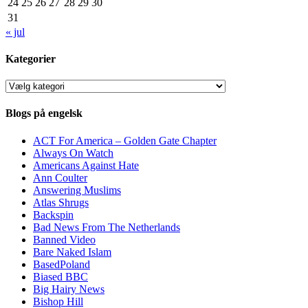
24
25
26
27
28
29
30
31
« jul
Kategorier
Kategorier
Blogs på engelsk
ACT For America – Golden Gate Chapter
Always On Watch
Americans Against Hate
Ann Coulter
Answering Muslims
Atlas Shrugs
Backspin
Bad News From The Netherlands
Banned Video
Bare Naked Islam
BasedPoland
Biased BBC
Big Hairy News
Bishop Hill