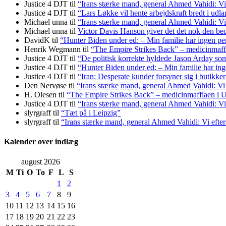
Justice 4 DJT
til
“Irans stærke mand, general Ahmed Vahidi: Vi
Justice 4 DJT
til
“Lars Løkke vil hente arbejdskraft bredt i udl
Michael unna
til
“Irans stærke mand, general Ahmed Vahidi: Vi
Michael unna
til
Victor Davis Hanson giver det det nok den bed
DavidK
til
“Hunter Biden under ed: – Min familie har ingen pen
Henrik Wegmann
til
“The Empire Strikes Back” – medicinmaf
Justice 4 DJT
til
“De politisk korrekte hyldede Jason Arday som 
Justice 4 DJT
til
“Hunter Biden under ed: – Min familie har inge
Justice 4 DJT
til
“Iran: Desperate kunder forsyner sig i butikke
Den Nervøse
til
“Irans stærke mand, general Ahmed Vahidi: Vi
H. Olesen
til
“The Empire Strikes Back” – medicinmaffiaen i
Justice 4 DJT
til
“Irans stærke mand, general Ahmed Vahidi: Vi
slyrgraff
til
“Tæt på i Leipzig”
slyrgraff
til
“Irans stærke mand, general Ahmed Vahidi: Vi efte
Kalender over indlæg
august 2026
M
Ti
O
To
F
L
S
1
2
3
4
5
6
7
8
9
10
11
12
13
14
15
16
17
18
19
20
21
22
23