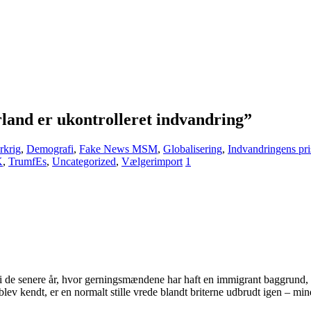
rland er ukontrolleret indvandring”
rkrig
,
Demografi
,
Fake News MSM
,
Globalisering
,
Indvandringens pri
K
,
TrumfEs
,
Uncategorized
,
Vælgerimport
1
r i de senere år, hvor gerningsmændene har haft en immigrant baggrund, 
endt, er en normalt stille vrede blandt briterne udbrudt igen – mindre