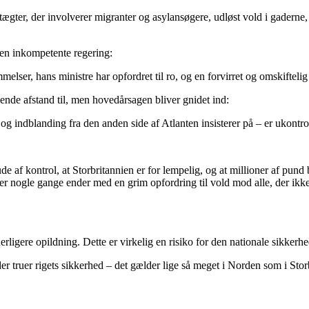
ldtægter, der involverer migranter og asylansøgere, udløst vold i gaderne
en inkompetente regering:
lser, hans ministre har opfordret til ro, og en forvirret og omskiftelig 
nde afstand til, men hovedårsagen bliver gnidet ind:
 indblanding fra den anden side af Atlanten insisterer på – er ukontro
ude af kontrol, at Storbritannien er for lempelig, og at millioner af pund
der nogle gange ender med en grim opfordring til vold mod alle, der ikke
rligere opildning. Dette er virkelig en risiko for den nationale sikkerhe
er truer rigets sikkerhed – det gælder lige så meget i Norden som i Stor