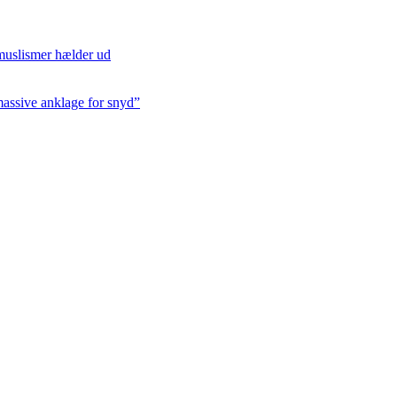
/muslismer hælder ud
massive anklage for snyd”