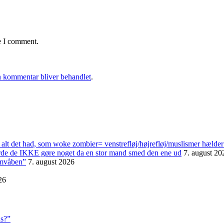
e I comment.
 kommentar bliver behandlet
.
alt det had, som woke zombier= venstrefløj/højrefløj/muslismer hælder
urde de IKKE gøre noget da en stor mand smed den ene ud
7. august 20
omvåben”
7. august 2026
26
ls?”