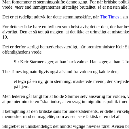
Man fornemmer et stemningsskifte denne gang. For når britiske politi
vrede,
mere
end immigranternes ufattelige brutalitet, så er næsten alle
Det er et tydeligt udtryk for dette stemningsskifte, når
The Times
i sin
For dette er ikke bare en hvilken som helst avis; det er den, der har be
alvorligt. Den er så tæt på magten, at det ikke er urimeligt at mistæ
10.
Det er derfor særligt bemærkelsesværdigt, når premierminister Keir St
offentlighedens vrede.
Sir Keir Starmer siger, at han har kvalme. Han siger, at han “ab
The Times tog naturligvis også afstand fra volden og kaldte den;
et tegn på en ny, grim stemning: maskerede mænd, der strejfede 
på hjem.
Men lederen går langt for at holde Starmer selv ansvarlig for volden, v
at premierministeren “skal indse, at en svag immigrations politik truer l
I betragtning af den britiske sans for understatements, er dette i virk
mennesker mod en magtelite, som avisen selv faktisk er en del af.
Stilgrebet er umiskendeligt: ​​det mindst vigtige nævnes først. Avisen 