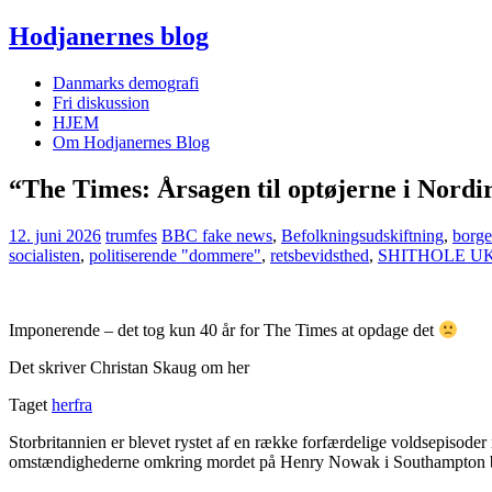
Hodjanernes blog
Danmarks demografi
Fri diskussion
HJEM
Om Hodjanernes Blog
“The Times: Årsagen til optøjerne i Nordi
12. juni 2026
trumfes
BBC fake news
,
Befolkningsudskiftning
,
borge
socialisten
,
politiserende "dommere"
,
retsbevidsthed
,
SHITHOLE U
Imponerende – det tog kun 40 år for The Times at opdage det
Det skriver Christan Skaug om her
Taget
herfra
Storbritannien er blevet rystet af en række forfærdelige voldsepisode
omstændighederne omkring mordet på Henry Nowak i Southampton blev k