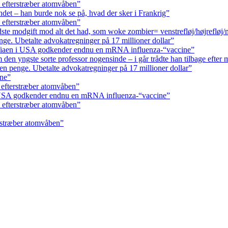
 efterstræber atomvåben”
andet – han burde nok se på, hvad der sker i Frankrig”
 efterstræber atomvåben”
ste modgift mod alt det had, som woke zombier= venstrefløj/højrefløj
ge. Ubetalte advokat­regninger på 17 millioner dollar”
fiaen i USA godkender endnu en mRNA influenza-“vaccine”
den yngste sorte professor nogensinde – i går trådte han tilbage efter 
n penge. Ubetalte advokat­regninger på 17 millioner dollar”
rne”
 efterstræber atomvåben”
 USA godkender endnu en mRNA influenza-“vaccine”
 efterstræber atomvåben”
rstræber atomvåben”