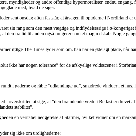
kere, myndigheder og andre offentlige hypermoralister, endnu engang, f
 ligeglade med, hvad de siger.
 leder sent onsdag aften fastslår, at årsagen til optøjerne i Nordirland er
varet sin rang som den mest vægtige og indflydelsesrige i ø-kongeriget i 
nke, at den fra tid til anden også fungerer som et magtredskab. Nogle g
armer ifølge The Times lyder som om, han har en ødelagt plade, når han
solut ikke har nogen tolerance” for de afskyelige voldsscener i Storbri
rundt i gaderne og råbte “udlændinge ud”, smadrede vinduer i et hus, hv
ed i overskriften at sige, at “den brændende vrede i Belfast er drevet af
andets stabilitet”.
eligheden en veritabel nedgørelse af Starmer, hvilket vidner om en marka
bryder sig ikke om urolighederne: