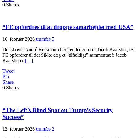
0
Shares
“FE opfordres til at droppe samarbejdet med USA”
16. februar 2026
trumfes
5
Det skriver André Rossmann her i en leder fordi Jacob Kaarsbo , ex
FE opfordrer til det Sikke dog et “tilfældigt” sammentræf: Jacob
Kaarsbo er
[…]
Tweet
Pin
Share
0
Shares
“The Left’s Blind Spot on Trump’s Security
Success”
12. februar 2026
trumfes
2