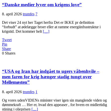
“Danske medier lyver om krigens love”
8. april 2026
trumfes
7
Det viser 24 nyt her Taget herfra Det er IKKE pr definition
“forbudt” at ødelægge broer eller at ramme energiinfrastruktur i
krigstid. Det kommer helt
[…]
Tweet
Pin
Share
0
Shares
“USA og Iran har indgået to ugers våbenhvile –
men faren for krig hænger stadig tungt over
Mellemøsten”
8. april 2026
trumfes
1
Og vores udenVIDENs minister viser igen sin manglende viden og
dømmekraft … Her er, hvad den appeaser , for hvem en midlertidig
stining i olieprisen
[…]