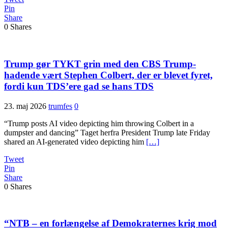
Pin
Share
0
Shares
Trump gør TYKT grin med den CBS Trump-
hadende vært Stephen Colbert, der er blevet fyret,
fordi kun TDS’ere gad se hans TDS
23. maj 2026
trumfes
0
“Trump posts AI video depicting him throwing Colbert in a
dumpster and dancing” Taget herfra President Trump late Friday
shared an AI-generated video depicting him
[…]
Tweet
Pin
Share
0
Shares
“NTB – en forlængelse af Demokraternes krig mod