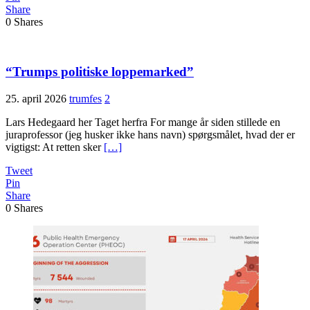
Share
0
Shares
“Trumps politiske loppemarked”
25. april 2026
trumfes
2
Lars Hedegaard her Taget herfra For mange år siden stillede en
juraprofessor (jeg husker ikke hans navn) spørgsmålet, hvad der er
vigtigst: At retten sker
[…]
Tweet
Pin
Share
0
Shares