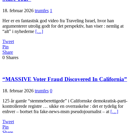
18. februar 2026
trumfes
1
Her er en fantastisk god video fra Traveling Israel, hvor han
argumenterer utrolig godt for det perspektiv, han viser : nemlig at
“alt” i nyhederne
[…]
Tweet
Pin
Share
0
Shares
“MASSIVE Voter Fraud Discovered In California”
18. februar 2026
trumfes
0
125 år gamle “stemmeberettigede” i Californske demokratisk-parti-
kontrollerede registre … sikke en overraskelse : det er tydelig for
enhver – bortset fra fake-news-msm pseudojournalist – at
[…]
Tweet
Pin
Share