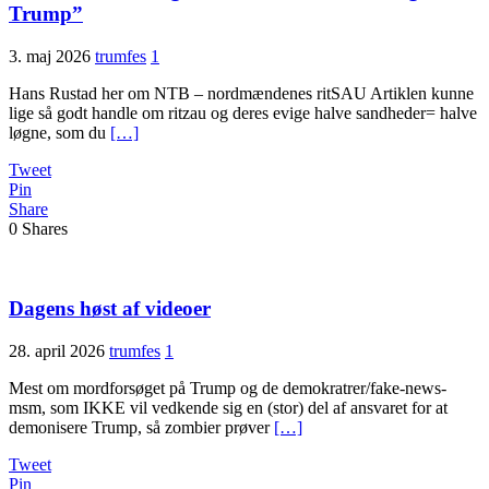
Trump”
3. maj 2026
trumfes
1
Hans Rustad her om NTB – nordmændenes ritSAU Artiklen kunne
lige så godt handle om ritzau og deres evige halve sandheder= halve
løgne, som du
[…]
Tweet
Pin
Share
0
Shares
Dagens høst af videoer
28. april 2026
trumfes
1
Mest om mordforsøget på Trump og de demokratrer/fake-news-
msm, som IKKE vil vedkende sig en (stor) del af ansvaret for at
demonisere Trump, så zombier prøver
[…]
Tweet
Pin