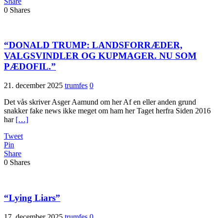
Share
0
Shares
“DONALD TRUMP: LANDSFORRÆDER,
VALGSVINDLER OG KUPMAGER. NU SOM
PÆDOFIL.”
21. december 2025
trumfes
0
Det vås skriver Asger Aamund om her Af en eller anden grund
snakker fake news ikke meget om ham her Taget herfra Siden 2016
har
[…]
Tweet
Pin
Share
0
Shares
“Lying Liars”
17. december 2025
trumfes
0