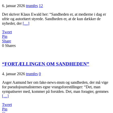
6. januar 2026
trumfes
12
Det skriver Klaus Ewald her: “Sandheden er, at medierne i dag er
ufrie og autoritært styrede. Sandheden er, at de kun dækker de
nyheder, der
[…]
Tweet
Pin
Share
0
Shares
“FORTÆLLINGEN OM SANDHEDEN”
4. januar 2026
trumfes
0
Asger Aamund her om fake-news-msm og sandheden, der må vige
for pseudojournalisternes egne vrangsforestillinger: “Det, man
sympatiserer med, kommer på forsiden. Det, man foragter, gemmes
[…]
Tweet
Pin