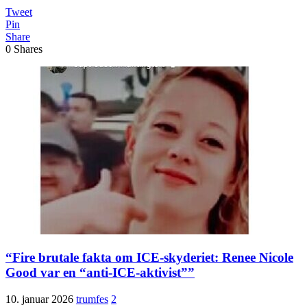
Tweet
Pin
Share
0
Shares
“Fire brutale fakta om ICE-skyderiet: Renee Nicole
Good var en “anti-ICE-aktivist””
10. januar 2026
trumfes
2