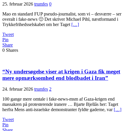
25. februar 2026
trumfes
0
Mao en standard FUP pseudo-journalist, som vi – desværre – ser
overalt i fake-news 🙁 Det skriver Michael Pihl, næstformand i
Trykkefrihedsselskabet om her Taget
[…]
Tweet
Pin
Share
0
Shares
“Ny undersøgelse viser at krigen i Gaza fik meget
mere opmærksomhed end blodbadet i Iran”
24. februar 2026
trumfes
2
100 gange mere omtale i fake-news-msm af Gaza-krigen end
massakren på protesterende iranere … Bjarte Bjellås her: Taget
herfra Mens anti-israelske demonstranter fyldte gaderne, var
[…]
Tweet
Pin
Share