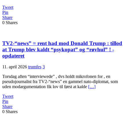
Tweet
Pin
Share
0
Shares
TV2-“news” = rent had mod Donald Trump : tillod
at Trump blev kaldt “psykopat” og “røvhul” ! -
opdateret
11. april 2026
trumfes
3
Torsdag aften “interviewede” , dvs holdt mikrofonen for , en
pseudojournalist fra TV2-“news” en gammel nato-diplomat, som
uden modargumentation fik lov til først at kalde
[…]
Tweet
Pin
Share
0
Shares