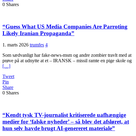
0
Shares
“Guess What US Media Companies Are Parroting
Likely Iranian Propaganda”
1. marts 2026
trumfes
4
Som sædvanligt har fake-news-msm og andre zombier travlt med at
prøve på at udnytte at et – IRANSK – missil ramte en pige skole og
[…]
Tweet
Pin
Share
0
Shares
“Kendt tysk TV-journalist kritiserede uafhængige
medier for ‘falske nyheder’ – så blev det afsløret, at
hun selv havde brugt AI-genereret materiale”