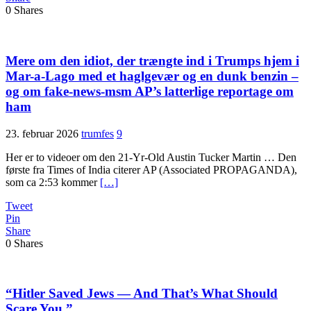
0
Shares
Mere om den idiot, der trængte ind i Trumps hjem i
Mar-a-Lago med et haglgevær og en dunk benzin –
og om fake-news-msm AP’s latterlige reportage om
ham
23. februar 2026
trumfes
9
Her er to videoer om den 21-Yr-Old Austin Tucker Martin … Den
første fra Times of India citerer AP (Associated PROPAGANDA),
som ca 2:53 kommer
[…]
Tweet
Pin
Share
0
Shares
“Hitler Saved Jews — And That’s What Should
Scare You.”