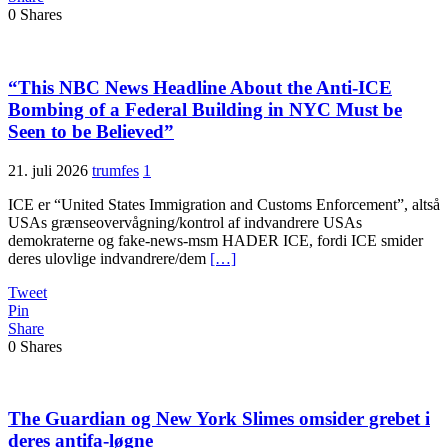
0
Shares
“This NBC News Headline About the Anti-ICE
Bombing of a Federal Building in NYC Must be
Seen to be Believed”
21. juli 2026
trumfes
1
ICE er “United States Immigration and Customs Enforcement”, altså
USAs grænseovervågning/kontrol af indvandrere USAs
demokraterne og fake-news-msm HADER ICE, fordi ICE smider
deres ulovlige indvandrere/dem
[…]
Tweet
Pin
Share
0
Shares
The Guardian og New York Slimes omsider grebet i
deres antifa-løgne