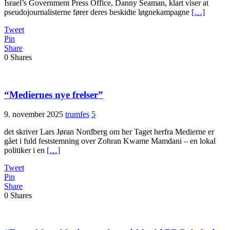
Israel’s Government Press Office, Danny Seaman, klart viser at
pseudojournalisterne fører deres beskidte løgnekampagne
[…]
Tweet
Pin
Share
0
Shares
“Mediernes nye frelser”
9. november 2025
trumfes
5
det skriver Lars Jøran Nordberg om her Taget herfra Medierne er
gået i fuld feststemning over Zohran Kwame Mamdani – en lokal
politiker i en
[…]
Tweet
Pin
Share
0
Shares