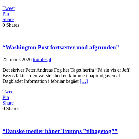
Tweet
Pin
Share
0
Shares
“Washington Post fortsætter mod afgrunden”
25. marts 2026
trumfes
4
Det skriver Peter Andreas Fog her Taget herfra “På sin vis er Jeff
Bezos faktisk den værste” hed en klumme i papirudgaven af
Dagbladet Information i februar begået
[…]
Tweet
Pin
Share
0
Shares
“Danske medier håner Trumps ”tilbagetog””