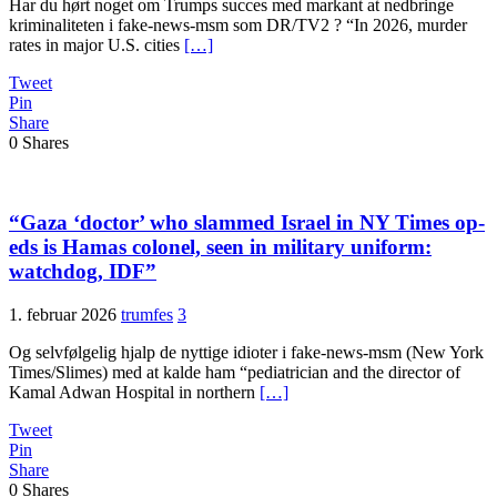
Har du hørt noget om Trumps succes med markant at nedbringe
kriminaliteten i fake-news-msm som DR/TV2 ? “In 2026, murder
rates in major U.S. cities
[…]
Tweet
Pin
Share
0
Shares
“Gaza ‘doctor’ who slammed Israel in NY Times op-
eds is Hamas colonel, seen in military uniform:
watchdog, IDF”
1. februar 2026
trumfes
3
Og selvfølgelig hjalp de nyttige idioter i fake-news-msm (New York
Times/Slimes) med at kalde ham “pediatrician and the director of
Kamal Adwan Hospital in northern
[…]
Tweet
Pin
Share
0
Shares