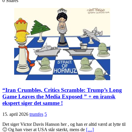
0
Shares
“Iran Crumbles, Critics Scramble: Trump’s Long
Game Leaves the Media Exposed ” + en iransk
ekspert siger det samme !
15. april 2026
trumfes
5
Det siger Victor Davis Hanson her , og han er altid værd at lytte til
🙂 Og han viser at USA står stærkt, mens de
[…]