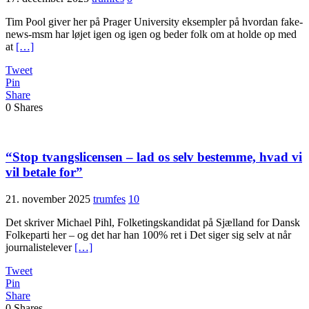
Tim Pool giver her på Prager University eksempler på hvordan fake-
news-msm har løjet igen og igen og beder folk om at holde op med
at
[…]
Tweet
Pin
Share
0
Shares
“Stop tvangslicensen – lad os selv bestemme, hvad vi
vil betale for”
21. november 2025
trumfes
10
Det skriver Michael Pihl, Folketingskandidat på Sjælland for Dansk
Folkeparti her – og det har han 100% ret i Det siger sig selv at når
journalistelever
[…]
Tweet
Pin
Share
0
Shares