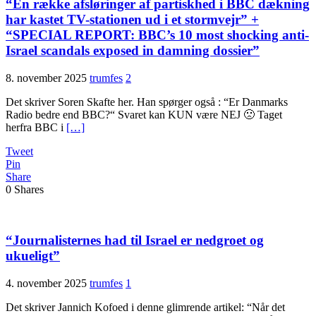
“En række afsløringer af partiskhed i BBC dækning
har kastet TV-stationen ud i et stormvejr” +
“SPECIAL REPORT: BBC’s 10 most shocking anti-
Israel scandals exposed in damning dossier”
8. november 2025
trumfes
2
Det skriver Soren Skafte her. Han spørger også : “Er Danmarks
Radio bedre end BBC?“ Svaret kan KUN være NEJ 🙁 Taget
herfra BBC i
[…]
Tweet
Pin
Share
0
Shares
“Journalisternes had til Israel er nedgroet og
ukueligt”
4. november 2025
trumfes
1
Det skriver Jannich Kofoed i denne glimrende artikel: “Når det