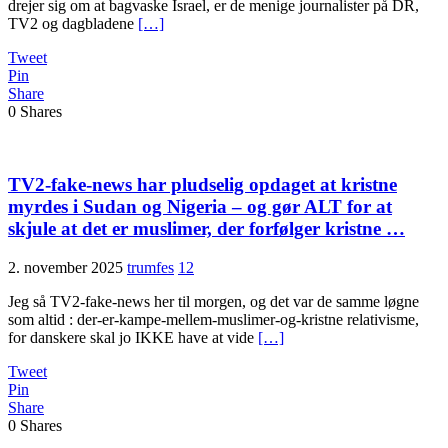
drejer sig om at bagvaske Israel, er de menige journalister på DR,
TV2 og dagbladene
[…]
Tweet
Pin
Share
0
Shares
TV2-fake-news har pludselig opdaget at kristne
myrdes i Sudan og Nigeria – og gør ALT for at
skjule at det er muslimer, der forfølger kristne …
2. november 2025
trumfes
12
Jeg så TV2-fake-news her til morgen, og det var de samme løgne
som altid : der-er-kampe-mellem-muslimer-og-kristne relativisme,
for danskere skal jo IKKE have at vide
[…]
Tweet
Pin
Share
0
Shares