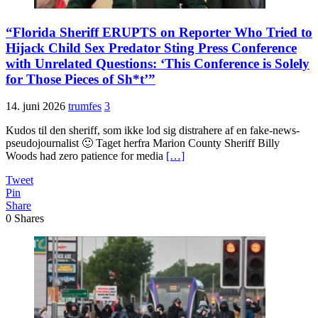
“Florida Sheriff ERUPTS on Reporter Who Tried to
Hijack Child Sex Predator Sting Press Conference
with Unrelated Questions: ‘This Conference is Solely
for Those Pieces of Sh*t’”
14. juni 2026
trumfes
3
Kudos til den sheriff, som ikke lod sig distrahere af en fake-news-
pseudojournalist 🙂 Taget herfra Marion County Sheriff Billy
Woods had zero patience for media
[…]
Tweet
Pin
Share
0
Shares