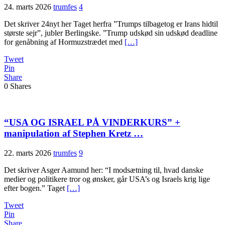
24. marts 2026
trumfes
4
Det skriver 24nyt her Taget herfra ”Trumps tilbagetog er Irans hidtil
største sejr”, jubler Berlingske. ”Trump udskød sin udskød deadline
for genåbning af Hormuzstrædet med
[…]
Tweet
Pin
Share
0
Shares
“USA OG ISRAEL PÅ VINDERKURS” +
manipulation af Stephen Kretz …
22. marts 2026
trumfes
9
Det skriver Asger Aamund her: “I modsætning til, hvad danske
medier og politikere tror og ønsker, går USA’s og Israels krig lige
efter bogen.” Taget
[…]
Tweet
Pin
Share