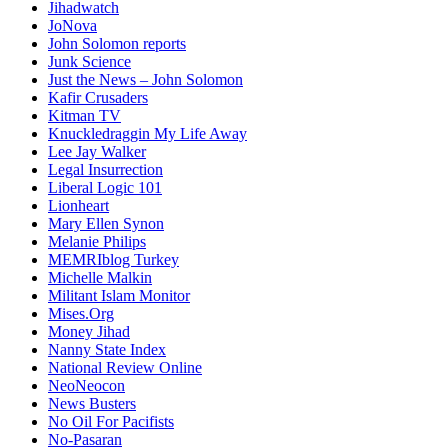
Jihadwatch
JoNova
John Solomon reports
Junk Science
Just the News – John Solomon
Kafir Crusaders
Kitman TV
Knuckledraggin My Life Away
Lee Jay Walker
Legal Insurrection
Liberal Logic 101
Lionheart
Mary Ellen Synon
Melanie Philips
MEMRIblog Turkey
Michelle Malkin
Militant Islam Monitor
Mises.Org
Money Jihad
Nanny State Index
National Review Online
NeoNeocon
News Busters
No Oil For Pacifists
No-Pasaran