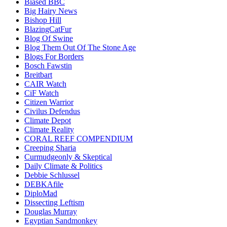
Biased BBC
Big Hairy News
Bishop Hill
BlazingCatFur
Blog Of Swine
Blog Them Out Of The Stone Age
Blogs For Borders
Bosch Fawstin
Breitbart
CAIR Watch
CiF Watch
Citizen Warrior
Civilus Defendus
Climate Depot
Climate Reality
CORAL REEF COMPENDIUM
Creeping Sharia
Curmudgeonly & Skeptical
Daily Climate & Politics
Debbie Schlussel
DEBKAfile
DiploMad
Dissecting Leftism
Douglas Murray
Egyptian Sandmonkey