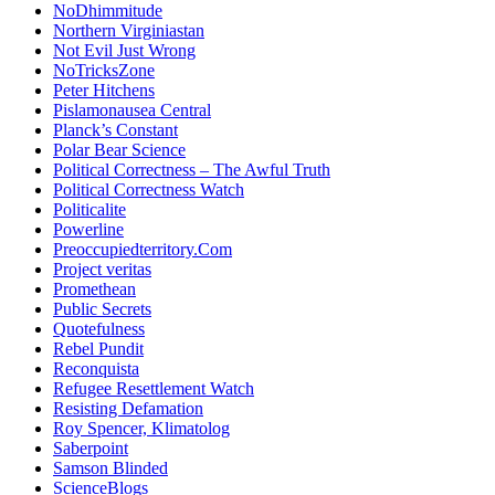
NoDhimmitude
Northern Virginiastan
Not Evil Just Wrong
NoTricksZone
Peter Hitchens
Pislamonausea Central
Planck’s Constant
Polar Bear Science
Political Correctness – The Awful Truth
Political Correctness Watch
Politicalite
Powerline
Preoccupiedterritory.Com
Project veritas
Promethean
Public Secrets
Quotefulness
Rebel Pundit
Reconquista
Refugee Resettlement Watch
Resisting Defamation
Roy Spencer, Klimatolog
Saberpoint
Samson Blinded
ScienceBlogs