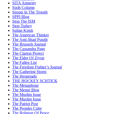
SITA Amnesty
Sixth Column
Snouts In The Trough
SPPI Blog
Stop The ISM
Stop Turkey
Sultan Knish
The American Thinker
The Anti-Jihad Pundit
The Brussels Journal
The Cassandra Page
The Clarion Project
The Elder Of Ziyon
The Fallen List
The Freedom Fighter’s Journal
The Gathering Storm
The Hesperado
THE HOCKEY SCHTICK
The Megaphone
The Memri Blog
The Muslim Issue
The Muslim Issue
The Patriot Post
The Peoples Cube
The Religion Of Peace