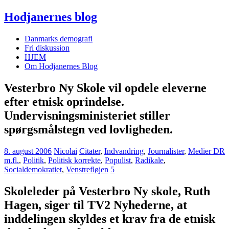
Hodjanernes blog
Danmarks demografi
Fri diskussion
HJEM
Om Hodjanernes Blog
Vesterbro Ny Skole vil opdele eleverne
efter etnisk oprindelse.
Undervisningsministeriet stiller
spørgsmålstegn ved lovligheden.
8. august 2006
Nicolai
Citater
,
Indvandring
,
Journalister
,
Medier DR
m.fl.
,
Politik
,
Politisk korrekte
,
Populist
,
Radikale
,
Socialdemokratiet
,
Venstrefløjen
5
Skoleleder på Vesterbro Ny skole, Ruth
Hagen, siger til TV2 Nyhederne, at
inddelingen skyldes et krav fra de etnisk