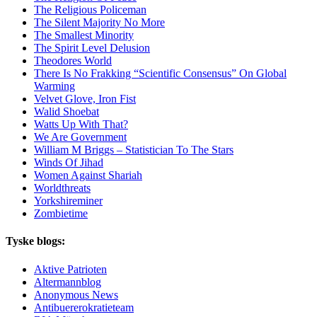
The Religious Policeman
The Silent Majority No More
The Smallest Minority
The Spirit Level Delusion
Theodores World
There Is No Frakking “Scientific Consensus” On Global
Warming
Velvet Glove, Iron Fist
Walid Shoebat
Watts Up With That?
We Are Government
William M Briggs – Statistician To The Stars
Winds Of Jihad
Women Against Shariah
Worldthreats
Yorkshireminer
Zombietime
Tyske blogs:
Aktive Patrioten
Altermannblog
Anonymous News
Antibuererokratieteam