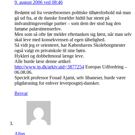
9. august 2006 ved 08:46
Bedømt ud fra vesterbroernes politiske tilhørsforhold må man
gå ud fra, at de danske forældre hidtil har stemt på
indvandringsvenlige partier – som dem der stod bag den
famøse palæstinenserlov.
Men som så ofte før melder eftertanken sig først, når man selv
skal leve med konsekvensen af egen tåbelighed.
Så vidt jeg er orienteret, har Københavns Skoleborgmester
også valgt en privatskole til sine børn.
Hykleri og dobbeltmoral længe leve.
Alle burde læse denne artikel:
http://www.jp.dk/arkiv:aid=3877254
Europas Udfordring –
06.08.06.
Specielt professor Fouad Ajami, selv libaneser, burde være
pligtlæsning for enhver leverposgtej-dansker.
Besvar
Allan