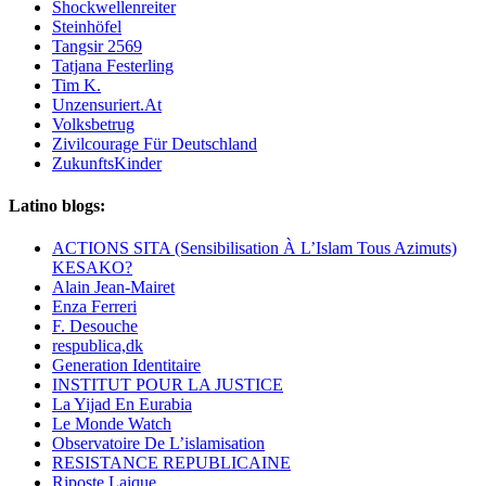
Shockwellenreiter
Steinhöfel
Tangsir 2569
Tatjana Festerling
Tim K.
Unzensuriert.At
Volksbetrug
Zivilcourage Für Deutschland
ZukunftsKinder
Latino blogs:
ACTIONS SITA (Sensibilisation À L’Islam Tous Azimuts)
KESAKO?
Alain Jean-Mairet
Enza Ferreri
F. Desouche
respublica,dk
Generation Identitaire
INSTITUT POUR LA JUSTICE
La Yijad En Eurabia
Le Monde Watch
Observatoire De L’islamisation
RESISTANCE REPUBLICAINE
Riposte Laique