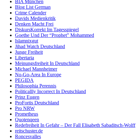
BIA München
Blog List German
Crime Calender
Davids Medienkritik
Denken Macht Frei
DiskursKorrekt Im Tagesspiegel
Goethe Und Der “Prophet” Mohammed
Islamnixgut
Jihad Watch Deutschland
Junge Freiheit
Libertaria
Meinungsfreiheit In Deutschland
Michael Mannheimer
No-Go-Area In Europe
PEGIDA
Philosophia Perennis
Politicallly Incorrect In Deutschland
Prinz Eugen
ProFortis Deutschland
Pro NRW
Prometheus
Quotenqeen
Redefreiheit In Gefahr – Der Fall Elisabeth Sabaditsch-Wolff
reitschuster.de
Roncesvalles