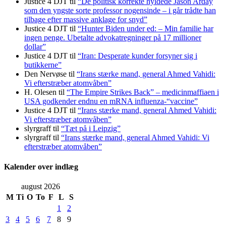
Justice 4 DJT
til
“De politisk korrekte hyldede Jason Arday
som den yngste sorte professor nogensinde – i går trådte han
tilbage efter massive anklage for snyd”
Justice 4 DJT
til
“Hunter Biden under ed: – Min familie har
ingen penge. Ubetalte advokat­regninger på 17 millioner
dollar”
Justice 4 DJT
til
“Iran: Desperate kunder forsyner sig i
butikkerne”
Den Nervøse
til
“Irans stærke mand, general Ahmed Vahidi:
Vi efterstræber atomvåben”
H. Olesen
til
“The Empire Strikes Back” – medicinmaffiaen i
USA godkender endnu en mRNA influenza-“vaccine”
Justice 4 DJT
til
“Irans stærke mand, general Ahmed Vahidi:
Vi efterstræber atomvåben”
slyrgraff
til
“Tæt på i Leipzig”
slyrgraff
til
“Irans stærke mand, general Ahmed Vahidi: Vi
efterstræber atomvåben”
Kalender over indlæg
august 2026
M
Ti
O
To
F
L
S
1
2
3
4
5
6
7
8
9