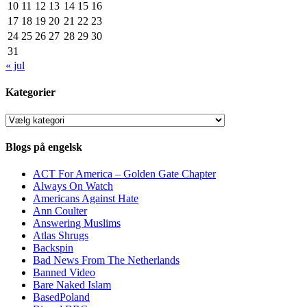
10
11
12
13
14
15
16
17
18
19
20
21
22
23
24
25
26
27
28
29
30
31
« jul
Kategorier
Kategorier
Blogs på engelsk
ACT For America – Golden Gate Chapter
Always On Watch
Americans Against Hate
Ann Coulter
Answering Muslims
Atlas Shrugs
Backspin
Bad News From The Netherlands
Banned Video
Bare Naked Islam
BasedPoland