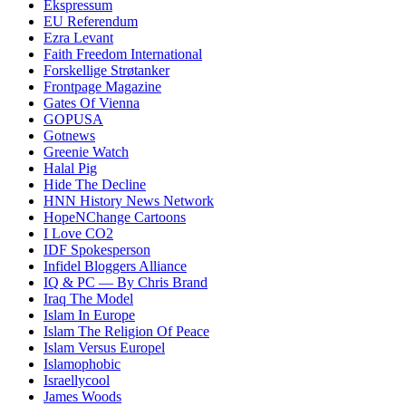
Ekspressum
EU Referendum
Ezra Levant
Faith Freedom International
Forskellige Strøtanker
Frontpage Magazine
Gates Of Vienna
GOPUSA
Gotnews
Greenie Watch
Halal Pig
Hide The Decline
HNN History News Network
HopeNChange Cartoons
I Love CO2
IDF Spokesperson
Infidel Bloggers Alliance
IQ & PC — By Chris Brand
Iraq The Model
Islam In Europe
Islam The Religion Of Peace
Islam Versus Europe
l
Islamophobic
Israellycool
James Woods