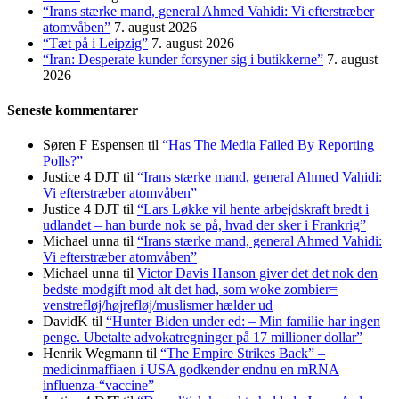
“Irans stærke mand, general Ahmed Vahidi: Vi efterstræber
atomvåben”
7. august 2026
“Tæt på i Leipzig”
7. august 2026
“Iran: Desperate kunder forsyner sig i butikkerne”
7. august
2026
Seneste kommentarer
Søren F Espensen
til
“Has The Media Failed By Reporting
Polls?”
Justice 4 DJT
til
“Irans stærke mand, general Ahmed Vahidi:
Vi efterstræber atomvåben”
Justice 4 DJT
til
“Lars Løkke vil hente arbejdskraft bredt i
udlandet – han burde nok se på, hvad der sker i Frankrig”
Michael unna
til
“Irans stærke mand, general Ahmed Vahidi:
Vi efterstræber atomvåben”
Michael unna
til
Victor Davis Hanson giver det det nok den
bedste modgift mod alt det had, som woke zombier=
venstrefløj/højrefløj/muslismer hælder ud
DavidK
til
“Hunter Biden under ed: – Min familie har ingen
penge. Ubetalte advokat­regninger på 17 millioner dollar”
Henrik Wegmann
til
“The Empire Strikes Back” –
medicinmaffiaen i USA godkender endnu en mRNA
influenza-“vaccine”