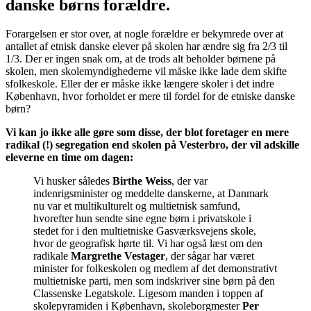
danske børns forældre.
Forargelsen er stor over, at nogle forældre er bekymrede over at
antallet af etnisk danske elever på skolen har ændre sig fra 2/3 til
1/3. Der er ingen snak om, at de trods alt beholder børnene på
skolen, men skolemyndighederne vil måske ikke lade dem skifte
sfolkeskole. Eller der er måske ikke længere skoler i det indre
København, hvor forholdet er mere til fordel for de etniske danske
børn?
Vi kan jo ikke alle gøre som disse, der blot foretager en mere
radikal (!) segregation end skolen på Vesterbro, der vil adskille
eleverne en time om dagen:
Vi husker således
Birthe Weiss
, der var
indenrigsminister og meddelte danskerne, at Danmark
nu var et multikulturelt og multietnisk samfund,
hvorefter hun sendte sine egne børn i privatskole i
stedet for i den multietniske Gasværksvejens skole,
hvor de geografisk hørte til. Vi har også læst om den
radikale
Margrethe Vestager
, der sågar har været
minister for folkeskolen og medlem af det demonstrativt
multietniske parti, men som indskriver sine børn på den
Classenske Legatskole. Ligesom manden i toppen af
skolepyramiden i København, skoleborgmester
Per