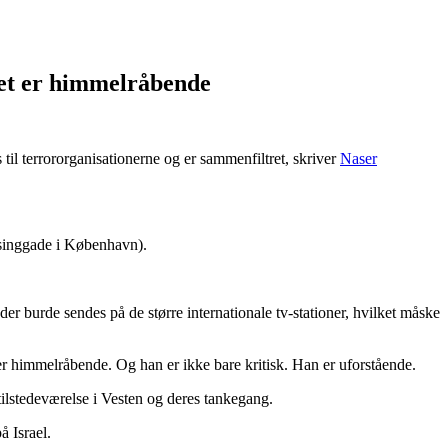
.
det er himmelråbende
til terrororganisationerne og er sammenfiltret, skriver
Naser
vsinggade i København).
er burde sendes på de større internationale tv-stationer, hvilket måske
 er himmelråbende. Og han er ikke bare kritisk. Han er uforstående.
 tilstedeværelse i Vesten og deres tankegang.
å Israel.