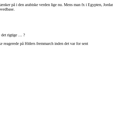
 tænker på i den arabiske verden lige nu. Mens man fx i Egypten, Jorda
ovedbase.
e det rigtige … ?
e reagerede på Hitlers fremmarch inden det var for sent