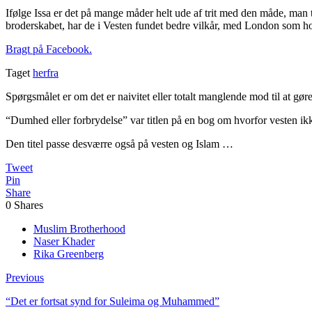
Ifølge Issa er det på mange måder helt ude af trit med den måde, man
broderskabet, har de i Vesten fundet bedre vilkår, med London som h
Bragt på Facebook.
Taget
herfra
Spørgsmålet er om det er naivitet eller totalt manglende mod til at gør
“Dumhed eller forbrydelse” var titlen på en bog om hvorfor vesten ikk
Den titel passe desværre også på vesten og Islam …
Tweet
Pin
Share
0
Shares
Muslim Brotherhood
Naser Khader
Rika Greenberg
Previous
“Det er fortsat synd for Suleima og Muhammed”