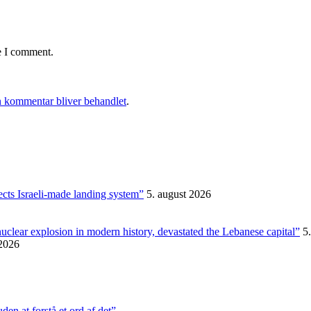
e I comment.
 kommentar bliver behandlet
.
ects Israeli-made landing system”
5. august 2026
nuclear explosion in modern history, devastated the Lebanese capital”
5
 2026
en at forstå et ord af det”