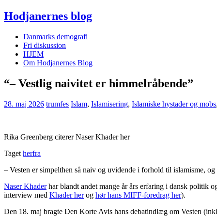
Hodjanernes blog
Danmarks demografi
Fri diskussion
HJEM
Om Hodjanernes Blog
“– Vestlig naivitet er himmelråbende”
28. maj 2026
trumfes
Islam
,
Islamisering
,
Islamiske hystader og mobs
Rika Greenberg citerer Naser Khader her
Taget
herfra
– Vesten er simpelthen så naiv og uvidende i forhold til islamisme, 
Naser Khader
har blandt andet mange år års erfaring i dansk politik 
interview med
Khader her
og
hør hans MIFF-foredrag her
).
Den 18. maj bragte Den Korte Avis hans debatindlæg om Vesten (inkl. D