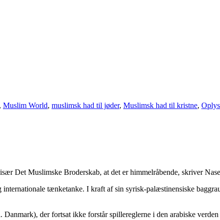
,
Muslim World
,
muslimsk had til jøder
,
Muslimsk had til kristne
,
Oplys
og især Det Muslimske Broderskab, at det er himmelråbende, skriver Nas
og internationale tænketanke. I kraft af sin syrisk-palæstinensiske bag
anmark), der fortsat ikke forstår spillereglerne i den arabiske verden 