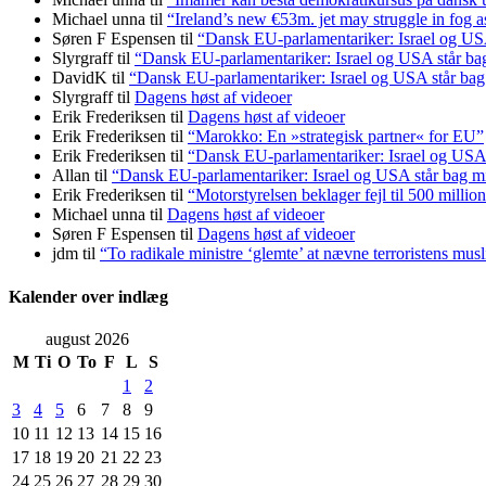
Michael unna
til
“Ireland’s new €53m. jet may struggle in fog a
Søren F Espensen
til
“Dansk EU-parlamentariker: Israel og USA
Slyrgraff
til
“Dansk EU-parlamentariker: Israel og USA står ba
DavidK
til
“Dansk EU-parlamentariker: Israel og USA står bag
Slyrgraff
til
Dagens høst af videoer
Erik Frederiksen
til
Dagens høst af videoer
Erik Frederiksen
til
“Marokko: En »strategisk partner« for EU”
Erik Frederiksen
til
“Dansk EU-parlamentariker: Israel og USA 
Allan
til
“Dansk EU-parlamentariker: Israel og USA står bag m
Erik Frederiksen
til
“Motorstyrelsen beklager fejl til 500 millio
Michael unna
til
Dagens høst af videoer
Søren F Espensen
til
Dagens høst af videoer
jdm
til
“To radikale ministre ‘glemte’ at nævne terroristens mu
Kalender over indlæg
august 2026
M
Ti
O
To
F
L
S
1
2
3
4
5
6
7
8
9
10
11
12
13
14
15
16
17
18
19
20
21
22
23
24
25
26
27
28
29
30