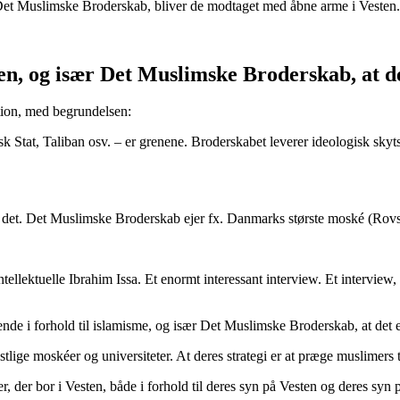
et Muslimske Broderskab, bliver de modtaget med åbne arme i Vesten
men, og især Det Muslimske Broderskab, at 
ion, med begrundelsen:
 Stat, Taliban osv. – er grenene. Broderskabet leverer ideologisk skyts 
t det. Det Muslimske Broderskab ejer fx. Danmarks største moské (Ro
llektuelle Ibrahim Issa. Et enormt interessant interview. Et interview, d
dende i forhold til islamisme, og især Det Muslimske Broderskab, at det
stlige moskéer og universiteter. At deres strategi er at præge muslimers
r, der bor i Vesten, både i forhold til deres syn på Vesten og deres syn p