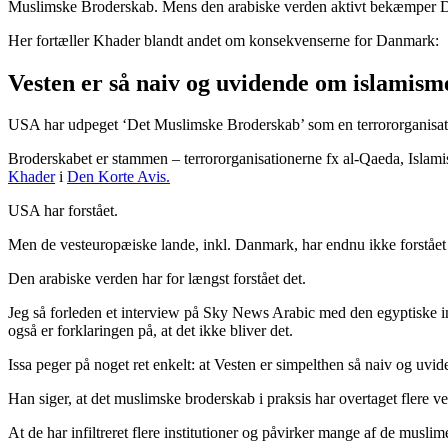
Muslimske Broderskab. Mens den arabiske verden aktivt bekæmper D
Her fortæller Khader blandt andet om konsekvenserne for Danmark:
Vesten er så naiv og uvidende om islamis
USA har udpeget ‘Det Muslimske Broderskab’ som en terrororganisat
Broderskabet er stammen – terrororganisationerne fx al-Qaeda, Islamisk
Khader
i
Den Korte Avis.
USA har forstået.
Men de vesteuropæiske lande, inkl. Danmark, har endnu ikke forståe
Den arabiske verden har for længst forstået det.
Jeg så forleden et interview på Sky News Arabic med den egyptiske inte
også er forklaringen på, at det ikke bliver det.
Issa peger på noget ret enkelt: at Vesten er simpelthen så naiv og uvi
Han siger, at det muslimske broderskab i praksis har overtaget flere ve
At de har infiltreret flere institutioner og påvirker mange af de muslime