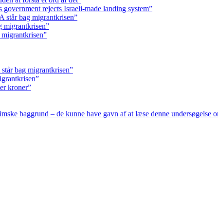
s government rejects Israeli-made landing system”
 står bag migrantkrisen”
g migrantkrisen”
 migrantkrisen”
står bag migrantkrisen”
igrantkrisen”
ner kroner”
slimske baggrund – de kunne have gavn af at læse denne undersøgelse o