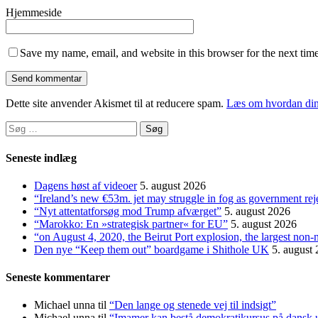
Hjemmeside
Save my name, email, and website in this browser for the next tim
Dette site anvender Akismet til at reducere spam.
Læs om hvordan din
Søg
efter:
Seneste indlæg
Dagens høst af videoer
5. august 2026
“Ireland’s new €53m. jet may struggle in fog as government rej
“Nyt attentatforsøg mod Trump afværget”
5. august 2026
“Marokko: En »strategisk partner« for EU”
5. august 2026
“on August 4, 2020, the Beirut Port explosion, the largest non-
Den nye “Keep them out” boardgame i Shithole UK
5. august
Seneste kommentarer
Michael unna
til
“Den lange og stenede vej til indsigt”
Michael unna
til
“Imamer kan bestå demokratikursus på dansk ud