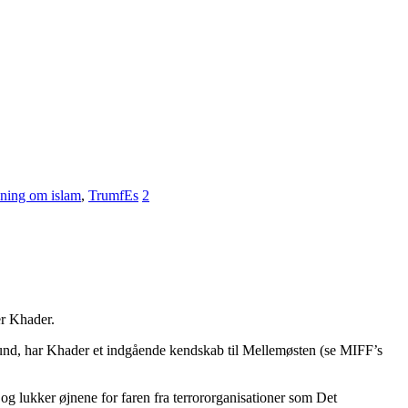
ning om islam
,
TrumfEs
2
er Khader.
graund, har Khader et indgående kendskab til Mellemøsten (se MIFF’s
og lukker øjnene for faren fra terrororganisationer som Det