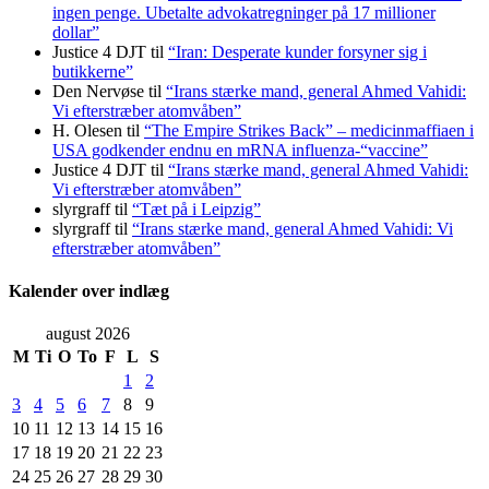
ingen penge. Ubetalte advokat­regninger på 17 millioner
dollar”
Justice 4 DJT
til
“Iran: Desperate kunder forsyner sig i
butikkerne”
Den Nervøse
til
“Irans stærke mand, general Ahmed Vahidi:
Vi efterstræber atomvåben”
H. Olesen
til
“The Empire Strikes Back” – medicinmaffiaen i
USA godkender endnu en mRNA influenza-“vaccine”
Justice 4 DJT
til
“Irans stærke mand, general Ahmed Vahidi:
Vi efterstræber atomvåben”
slyrgraff
til
“Tæt på i Leipzig”
slyrgraff
til
“Irans stærke mand, general Ahmed Vahidi: Vi
efterstræber atomvåben”
Kalender over indlæg
august 2026
M
Ti
O
To
F
L
S
1
2
3
4
5
6
7
8
9
10
11
12
13
14
15
16
17
18
19
20
21
22
23
24
25
26
27
28
29
30