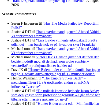
“Iran: Desperate kunder forsyner sig i butikkerne”
7. august
2026
Seneste kommentarer
Søren F Espensen
til
“Has The Media Failed By Reporting
Polls?”
Justice 4 DJT
til
“Irans stærke mand, general Ahmed Vahidi:
Vi efterstræber atomvåben”
Justice 4 DJT
til
“Lars Løkke vil hente arbejdskraft bredt i
udlandet – han burde nok se på, hvad der sker i Frankrig”
Michael unna
til
“Irans stærke mand, general Ahmed Vahidi:
Vi efterstræber atomvåben”
Michael unna
til
Victor Davis Hanson giver det det nok den
bedste modgift mod alt det had, som woke zombier=
venstrefløj/højrefløj/muslismer hælder ud
DavidK
til
“Hunter Biden under ed: – Min familie har ingen
penge. Ubetalte advokat­regninger på 17 millioner dollar”
Henrik Wegmann
til
“The Empire Strikes Back” –
medicinmaffiaen i USA godkender endnu en mRNA
influenza-“vaccine”
Justice 4 DJT
til
“De politisk korrekte hyldede Jason Arday
som den yngste sorte professor nogensinde – i går trådte han
tilbage efter massive anklage for snyd”
Justice 4 DJT
til
“Hunter Biden under ed: – Min familie har