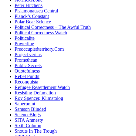
Peter Hitchens
Pislamonausea Central
Planck’s Constant
Polar Bear Science
Political Correctness – The Awful Truth
Political Correctness Watch
Politicalite
Powerline
Preoccupiedterritory.Com
Project veritas
Promethean
Public Secrets
Quotefulness
Rebel Pundit
Reconquista
Refugee Resettlement Watch
Resisting Defamation
Roy Spencer, Klimatolog
Saberpoint
Samson Blinded
ScienceBlogs
SITA Amnesty
Sixth Column
Snouts In The Trough