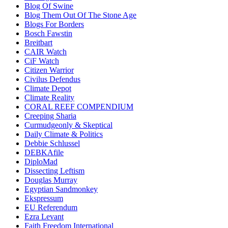
Blog Of Swine
Blog Them Out Of The Stone Age
Blogs For Borders
Bosch Fawstin
Breitbart
CAIR Watch
CiF Watch
Citizen Warrior
Civilus Defendus
Climate Depot
Climate Reality
CORAL REEF COMPENDIUM
Creeping Sharia
Curmudgeonly & Skeptical
Daily Climate & Politics
Debbie Schlussel
DEBKAfile
DiploMad
Dissecting Leftism
Douglas Murray
Egyptian Sandmonkey
Ekspressum
EU Referendum
Ezra Levant
Faith Freedom International