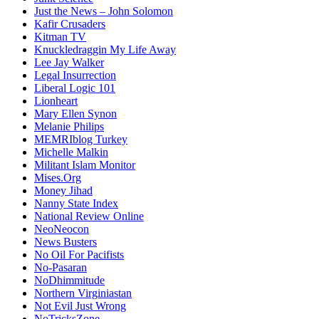
Just the News – John Solomon
Kafir Crusaders
Kitman TV
Knuckledraggin My Life Away
Lee Jay Walker
Legal Insurrection
Liberal Logic 101
Lionheart
Mary Ellen Synon
Melanie Philips
MEMRIblog Turkey
Michelle Malkin
Militant Islam Monitor
Mises.Org
Money Jihad
Nanny State Index
National Review Online
NeoNeocon
News Busters
No Oil For Pacifists
No-Pasaran
NoDhimmitude
Northern Virginiastan
Not Evil Just Wrong
NoTricksZone