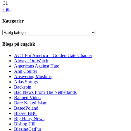
31
« jul
Kategorier
Kategorier
Blogs på engelsk
ACT For America – Golden Gate Chapter
Always On Watch
Americans Against Hate
Ann Coulter
Answering Muslims
Atlas Shrugs
Backspin
Bad News From The Netherlands
Banned Video
Bare Naked Islam
BasedPoland
Biased BBC
Big Hairy News
Bishop Hill
BlazingCatFur