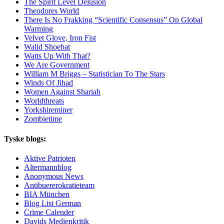
The Spirit Level Delusion
Theodores World
There Is No Frakking “Scientific Consensus” On Global
Warming
Velvet Glove, Iron Fist
Walid Shoebat
Watts Up With That?
We Are Government
William M Briggs – Statistician To The Stars
Winds Of Jihad
Women Against Shariah
Worldthreats
Yorkshireminer
Zombietime
Tyske blogs:
Aktive Patrioten
Altermannblog
Anonymous News
Antibuererokratieteam
BIA München
Blog List German
Crime Calender
Davids Medienkritik