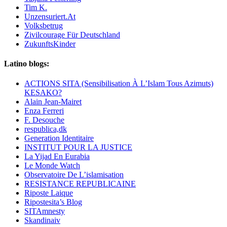
Tim K.
Unzensuriert.At
Volksbetrug
Zivilcourage Für Deutschland
ZukunftsKinder
Latino blogs:
ACTIONS SITA (Sensibilisation À L’Islam Tous Azimuts)
KESAKO?
Alain Jean-Mairet
Enza Ferreri
F. Desouche
respublica,dk
Generation Identitaire
INSTITUT POUR LA JUSTICE
La Yijad En Eurabia
Le Monde Watch
Observatoire De L’islamisation
RESISTANCE REPUBLICAINE
Riposte Laique
Ripostesita’s Blog
SITAmnesty
Skandinaiv