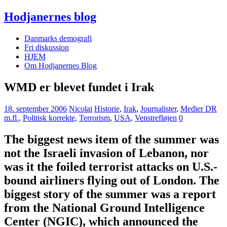
Hodjanernes blog
Danmarks demografi
Fri diskussion
HJEM
Om Hodjanernes Blog
WMD er blevet fundet i Irak
18. september 2006
Nicolai
Historie
,
Irak
,
Journalister
,
Medier DR
m.fl.
,
Politisk korrekte
,
Terrorism
,
USA
,
Venstrefløjen
0
The biggest news item of the summer was
not the Israeli invasion of Lebanon, nor
was it the foiled terrorist attacks on U.S.-
bound airliners flying out of London. The
biggest story of the summer was a report
from the National Ground Intelligence
Center (NGIC), which announced the