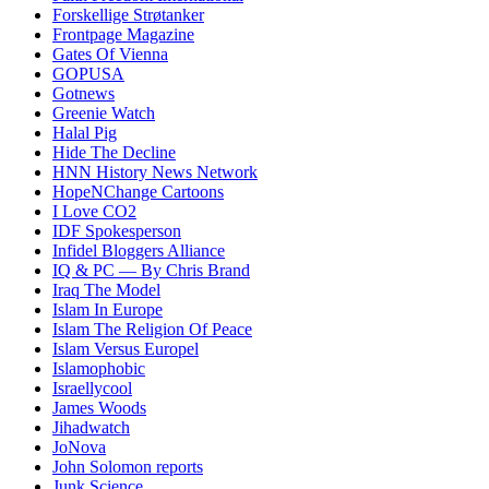
Forskellige Strøtanker
Frontpage Magazine
Gates Of Vienna
GOPUSA
Gotnews
Greenie Watch
Halal Pig
Hide The Decline
HNN History News Network
HopeNChange Cartoons
I Love CO2
IDF Spokesperson
Infidel Bloggers Alliance
IQ & PC — By Chris Brand
Iraq The Model
Islam In Europe
Islam The Religion Of Peace
Islam Versus Europe
l
Islamophobic
Israellycool
James Woods
Jihadwatch
JoNova
John Solomon reports
Junk Science