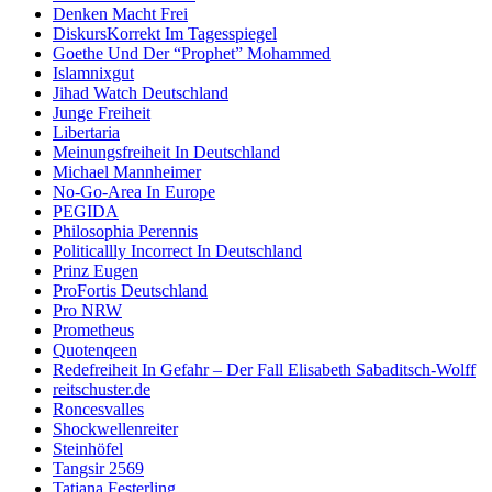
Denken Macht Frei
DiskursKorrekt Im Tagesspiegel
Goethe Und Der “Prophet” Mohammed
Islamnixgut
Jihad Watch Deutschland
Junge Freiheit
Libertaria
Meinungsfreiheit In Deutschland
Michael Mannheimer
No-Go-Area In Europe
PEGIDA
Philosophia Perennis
Politicallly Incorrect In Deutschland
Prinz Eugen
ProFortis Deutschland
Pro NRW
Prometheus
Quotenqeen
Redefreiheit In Gefahr – Der Fall Elisabeth Sabaditsch-Wolff
reitschuster.de
Roncesvalles
Shockwellenreiter
Steinhöfel
Tangsir 2569
Tatjana Festerling