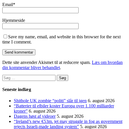
Email
*
Hjemmeside
Save my name, email, and website in this browser for the next
time I comment.
Dette site anvender Akismet til at reducere spam.
Læs om hvordan
din kommentar bliver behandlet
.
Søg
efter:
Seneste indlæg
Shithole UK zombie “politi” slår til igen
6. august 2026
“Batterier til elbiler koster Europa over 1.100 milliarder
kroner”
6. august 2026
Dagens høst af videoer
5. august 2026
“Ireland’s new €53m. jet may struggle in fog as government
rejects Israeli-made landing system”
5. august 2026