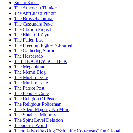
Sultan Knish
The American Thinker
The Anti-Jihad Pundit
The Brussels Journal
The Cassandra Page
The Clarion Project
The Elder Of Ziyon
The Fallen List
The Freedom Fighter’s Journal
The Gathering Storm
The Hesperado
THE HOCKEY SCHTICK
The Megaphone
The Memri Blog
The Muslim Issue
The Muslim Issue
The Patriot Post
The Peoples Cube
The Religion Of Peace
The Religious Policeman
The Silent Majority No More
The Smallest Minority
The Spirit Level Delusion
Theodores World
There Is No Frakking “Scientific Consensus” On Global