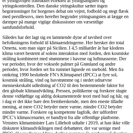
er ytringsviljen fratrukket effekten af ytringsangsten og
ytringskontrollen. Den danske ytringskultur sætter ingen
begrænsninger for borgenes debat om vejret, fodbold og stegt flæsk
med persillesovs, men herefter begynder ytringsangsten at lægge en
dæmper på mange vigtige diskussioner om væsentlige
samfundsforhold.
Således har der lagt sig en lammende dyne af tavshed over
befolkningens forhold til klimaændringerne. Her hersker der total
Omerta, som man siger på Sicilien. I 4,5 milliarder år har klodens
klima været bestemt af solens interaktion med Jorden, den kosmiske
stråling kombineret med strømmene i havene og luftmasserne. Der
var perioder, hvor der voksede palmer på Grønland og andre
perioder, hvor Jorden set fra rummet lignede en snebold. Men fra
omkring 1990 besluttede FN’s Klimapanel (IPCC) at fyre sol,
kosmisk stråling, vind og havstrømme og i stedet udnævne
menneskeskabt udledning af CO2 til den bestemmende faktor for
den globale klimaudvikling. Pressen, politikerne og forskere slugte
denne vidtløftige og aldrig dokumenterede teori med hud og hår, og
i dag er det ikke bare den fremherskende, men den eneste tilladte
mening, at mere CO2 betyder mere varme, mindre CO2 betyder
mindre varme. Forskere og kompetente fagfolk, der udfordrer
IPCC’s klimascenarier, er bandlyst fra alle offentlige platforme.
Venstres klimaminister Lars Lilleholt udtalte i 2019, at han ikke ville
diskutere klimaudviklingen med debattører, der var uenige med