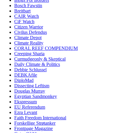
Blogs For Borders
Bosch Fawstin
Breitbart
CAIR Watch
CiF Watch
Citizen Warrior
Civilus Defendus
Climate Depot
Climate Reality
CORAL REEF COMPENDIUM
Creeping Sharia
Curmudgeonly & Skeptical
Daily Climate & Politics
Debbie Schlussel
DEBKAfile
DiploMad
Dissecting Leftism
Douglas Murray
Egyptian Sandmonkey
Ekspressum
EU Referendum
Ezra Levant
Faith Freedom International
Forskellige Strøtanker
Frontpage Magazine