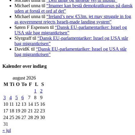
Michael unna
til
“Den lange og stenede vej til indsigt”
Michael unna
til
“Imamer kan bestå demokratikursus på dansk
uden at forstå et ord af det”
Michael unna
til
“Ireland’s new €53m. jet may struggle in fog
as government rejects Israeli-made landing system”
Søren F Espensen
til
“Dansk EU-parlamentariker: Israel og
USA står bag migrantkrisen”
Slyrgraff
til
“Dansk EU-parlamentariker: Israel og USA står
bag migrantkrisen”
DavidK
til
“Dansk EU-parlamentariker: Israel og USA står
bag migrantkrisen”
Kalender over indlæg
august 2026
M
Ti
O
To
F
L
S
1
2
3
4
5
6
7
8
9
10
11
12
13
14
15
16
17
18
19
20
21
22
23
24
25
26
27
28
29
30
31
« jul