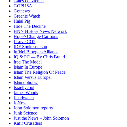
Gates Of Vienna
GOPUSA
Gotnews
Greenie Watch
Halal Pig
Hide The Decline
HNN History News Network
HopeNChange Cartoons
I Love CO2
IDF Spokesperson
Infidel Bloggers Alliance
IQ & PC — By Chris Brand
Iraq The Model
Islam In Europe
Islam The Religion Of Peace
Islam Versus Europe
l
Islamophobic
Israellycool
James Woods
Jihadwatch
JoNova
John Solomon reports
Junk Science
Just the News – John Solomon
Kafir Crusaders