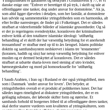
Ytringsfriheden er garanteret og beskyttet i Grundlovens § 77, er vi
danske enige om: ”Enhver er berettiget til på tryk, i skrift og tale at
offentliggøre sine tanker, dog under ansvar for domstolene.” Ak ja,
som altid ligger djævelen i detaljen, som her fastslår, at domstolene
kan udvide og sammentrække ytringsfriheden som en harmonika, alt
efter hvilke narrestreger, de finder på i Folketinget. Det er således
strafbart at videreformidle billeder af islamiske grusomheder. Og så
er der jo regeringens svendestykke, koranloven der kriminaliserer
enhver kritik af den totalitære islamiske ideologi: ’utilbørlig
behandling af et skrift der har væsentlig betydning for et anerkendt
trossamfund’ er strafbar med op til to års fængsel. Islams politiske
doktrin og samfundssystem nedskrevet i islams tre ’testamenter’
(koranen, hadith og sira) har netop væsentlig betydning for enhver
muslim og er dermed beskyttet af koranloven. Det er således
strafbart at udsætte sharia-loven med stening af utro kvinder,
børneægteskaber og mord på homoseksuelle for ’utilbørlig
behandling’.
I Saudi-Arabien, i Iran og i Rusland er der også ytringsfrihed, men
som i Danmark ’under ansvar for loven’. Det betyder, at
ytringsfriheden overalt er et produkt af politikernes luner. Det har
således ingen rimelighed at diskutere ytringsfriheden, der er en
geléagtig substans, der løbende skifter form og størrelse. Et
samfunds forhold til borgernes frihed til at offentliggøre deres tanker,
skal derfor snarere vurderes som kvaliteten af ytringskulturen, som