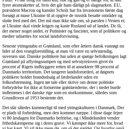
fyrer atomraketter af, hvis det går ham dårligt på slagmarken. EU,
præsident Macron og kansler Scholz har fra invasionens første dag
forsøgt at mase Ukraine til at opgive de russisk besatte områder og
slutte fred med det. Det må man ikke tale om, så parolen i Vesten er,
at Ukraine skal vinde krigen og kaste Rusland ud af landet. De få,
der mener noget andet, er Putinister og fascister, som af politikere og
medier udsættes for social landsforvisning.
Seneste ytringstabu er Grønland, som efter årtiers dansk vanrøgt nu
lider af den vrangforestilling, at man vil være en selvstændig,
suveræn stat. Danske politikere har uden at spørge befolkningen lagt
Grønland på affyringsrampen og med selvstyreloven givet én
procent af Rigets indbyggere retten til at annektere 98 procent af
Danmarks territorium. Det tangerer landsforræderi, at døgnets
politikere holder brandudsalg af fædrelandet uden en
folkeafstemning. Ingen tør tale eller skrive om denne politiske
forbrydelse for ikke at fornærme grønlænderne, der i stedet burde
indlemmes i det danske rige som en storkommune, således som
Grundloven af 1953 bestemte det.
Det står således kummerligt til med ytringskulturen i Danmark, Der
er plads til forbedring, men den kommer næppe. I disse dage fejrer
vi 80 årsdagen for Danmarks befrielse, og i Mindelunden vender
frihedskæmperne sig i deres grave. Vi kæmper ikke mere for, hvad
vi har kært. Vi vil ikke mere dø, om så det gælder. Og hvorfor også