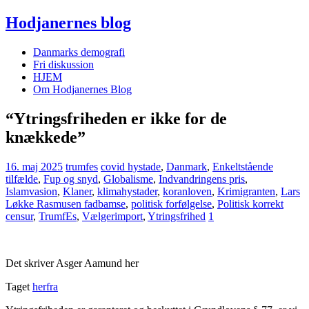
Hodjanernes blog
Danmarks demografi
Fri diskussion
HJEM
Om Hodjanernes Blog
“Ytringsfriheden er ikke for de
knækkede”
16. maj 2025
trumfes
covid hystade
,
Danmark
,
Enkeltstående
tilfælde
,
Fup og snyd
,
Globalisme
,
Indvandringens pris
,
Islamvasion
,
Klaner
,
klimahystader
,
koranloven
,
Krimigranten
,
Lars
Løkke Rasmusen fadbamse
,
politisk forfølgelse
,
Politisk korrekt
censur
,
TrumfEs
,
Vælgerimport
,
Ytringsfrihed
1
Det skriver Asger Aamund her
Taget
herfra