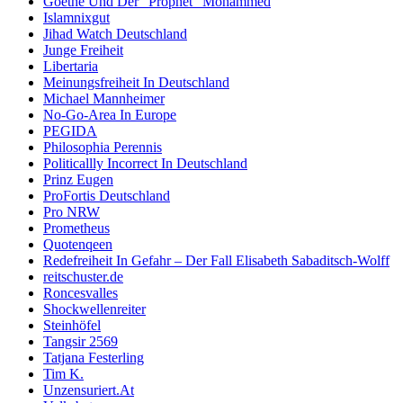
Goethe Und Der “Prophet” Mohammed
Islamnixgut
Jihad Watch Deutschland
Junge Freiheit
Libertaria
Meinungsfreiheit In Deutschland
Michael Mannheimer
No-Go-Area In Europe
PEGIDA
Philosophia Perennis
Politicallly Incorrect In Deutschland
Prinz Eugen
ProFortis Deutschland
Pro NRW
Prometheus
Quotenqeen
Redefreiheit In Gefahr – Der Fall Elisabeth Sabaditsch-Wolff
reitschuster.de
Roncesvalles
Shockwellenreiter
Steinhöfel
Tangsir 2569
Tatjana Festerling
Tim K.
Unzensuriert.At