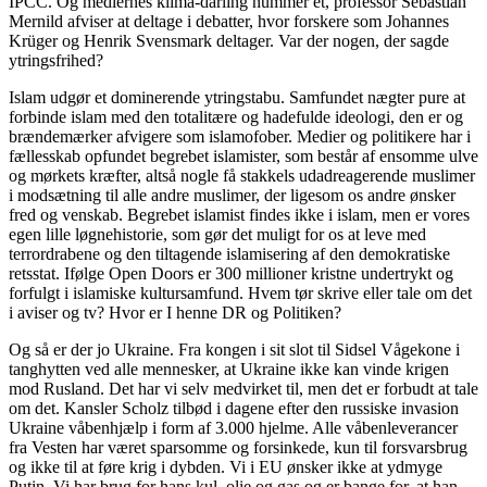
IPCC. Og mediernes klima-darling nummer ét, professor Sebastian
Mernild afviser at deltage i debatter, hvor forskere som Johannes
Krüger og Henrik Svensmark deltager. Var der nogen, der sagde
ytringsfrihed?
Islam udgør et dominerende ytringstabu. Samfundet nægter pure at
forbinde islam med den totalitære og hadefulde ideologi, den er og
brændemærker afvigere som islamofober. Medier og politikere har i
fællesskab opfundet begrebet islamister, som består af ensomme ulve
og mørkets kræfter, altså nogle få stakkels udadreagerende muslimer
i modsætning til alle andre muslimer, der ligesom os andre ønsker
fred og venskab. Begrebet islamist findes ikke i islam, men er vores
egen lille løgnehistorie, som gør det muligt for os at leve med
terrordrabene og den tiltagende islamisering af den demokratiske
retsstat. Ifølge Open Doors er 300 millioner kristne undertrykt og
forfulgt i islamiske kultursamfund. Hvem tør skrive eller tale om det
i aviser og tv? Hvor er I henne DR og Politiken?
Og så er der jo Ukraine. Fra kongen i sit slot til Sidsel Vågekone i
tanghytten ved alle mennesker, at Ukraine ikke kan vinde krigen
mod Rusland. Det har vi selv medvirket til, men det er forbudt at tale
om det. Kansler Scholz tilbød i dagene efter den russiske invasion
Ukraine våbenhjælp i form af 3.000 hjelme. Alle våbenleverancer
fra Vesten har været sparsomme og forsinkede, kun til forsvarsbrug
og ikke til at føre krig i dybden. Vi i EU ønsker ikke at ydmyge
Putin. Vi har brug for hans kul, olie og gas og er bange for, at han