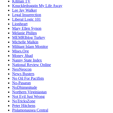
Kitman TV
Knuckledraggin My Life Away
Lee Jay Walker
Legal Insurrection
Liberal Logic 101
Lionheart
Mary Ellen Synon
Melanie Philips
MEMRIblog Turkey
Michelle Malkin
Militant Islam Monitor
Mises.Org
Money Jihad
Nanny State Index
National Review Online
NeoNeocon
News Busters
No Oil For Pacifists
No-Pasaran
NoDhimmitude
Northern Virginiastan
Not Evil Just Wrong
NoTricksZone
Peter Hitchens
Pislamonausea Central