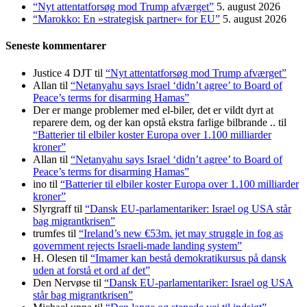
“Nyt attentatforsøg mod Trump afværget”
5. august 2026
“Marokko: En »strategisk partner« for EU”
5. august 2026
Seneste kommentarer
Justice 4 DJT
til
“Nyt attentatforsøg mod Trump afværget”
Allan
til
“Netanyahu says Israel ‘didn’t agree’ to Board of
Peace’s terms for disarming Hamas”
Der er mange problemer med el-biler, det er vildt dyrt at
reparere dem, og der kan opstå ekstra farlige bilbrande ..
til
“Batterier til elbiler koster Europa over 1.100 milliarder
kroner”
Allan
til
“Netanyahu says Israel ‘didn’t agree’ to Board of
Peace’s terms for disarming Hamas”
ino
til
“Batterier til elbiler koster Europa over 1.100 milliarder
kroner”
Slyrgraff
til
“Dansk EU-parlamentariker: Israel og USA står
bag migrantkrisen”
trumfes
til
“Ireland’s new €53m. jet may struggle in fog as
government rejects Israeli-made landing system”
H. Olesen
til
“Imamer kan bestå demokratikursus på dansk
uden at forstå et ord af det”
Den Nervøse
til
“Dansk EU-parlamentariker: Israel og USA
står bag migrantkrisen”