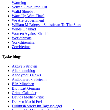
Warming
Velvet Glove, Iron Fist
Walid Shoebat
Watts Up With That?
We Are Government
William M Briggs – Statistician To The Stars
Winds Of Jihad
Women Against Shariah
Worldthreats
Yorkshireminer
Zombietime
Tyske blogs:
Aktive Patrioten
Altermannblog
Anonymous News
Antibuererokratieteam
BIA München
Blog List German
Crime Calender
Davids Medienkritik
Denken Macht Frei
DiskursKorrekt Im Tagesspiegel