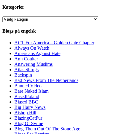
Kategorier
Kategorier
Blogs på engelsk
ACT For America – Golden Gate Chapter
Always On Watch
Americans Against Hate
Ann Coulter
Answering Muslims
Atlas Shrugs
Backspin
Bad News From The Netherlands
Banned Video
Bare Naked Islam
BasedPoland
Biased BBC
Big Hairy News
Bishop Hill
BlazingCatFur
Blog Of Swine
Blog Them Out Of The Stone Age