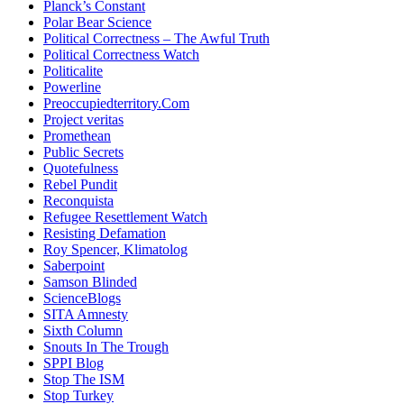
Planck’s Constant
Polar Bear Science
Political Correctness – The Awful Truth
Political Correctness Watch
Politicalite
Powerline
Preoccupiedterritory.Com
Project veritas
Promethean
Public Secrets
Quotefulness
Rebel Pundit
Reconquista
Refugee Resettlement Watch
Resisting Defamation
Roy Spencer, Klimatolog
Saberpoint
Samson Blinded
ScienceBlogs
SITA Amnesty
Sixth Column
Snouts In The Trough
SPPI Blog
Stop The ISM
Stop Turkey