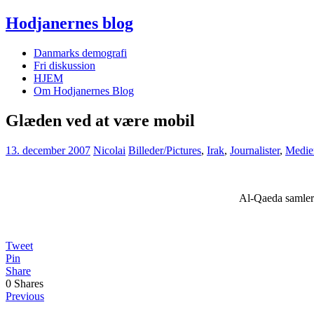
Hodjanernes blog
Danmarks demografi
Fri diskussion
HJEM
Om Hodjanernes Blog
Glæden ved at være mobil
13. december 2007
Nicolai
Billeder/Pictures
,
Irak
,
Journalister
,
Medie
Al-Qaeda samler 
Tweet
Pin
Share
0
Shares
Previous