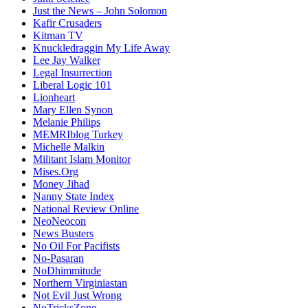
Just the News – John Solomon
Kafir Crusaders
Kitman TV
Knuckledraggin My Life Away
Lee Jay Walker
Legal Insurrection
Liberal Logic 101
Lionheart
Mary Ellen Synon
Melanie Philips
MEMRIblog Turkey
Michelle Malkin
Militant Islam Monitor
Mises.Org
Money Jihad
Nanny State Index
National Review Online
NeoNeocon
News Busters
No Oil For Pacifists
No-Pasaran
NoDhimmitude
Northern Virginiastan
Not Evil Just Wrong
NoTricksZone