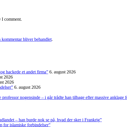
e I comment.
 kommentar bliver behandlet
.
et og hackede et andet firma”
6. august 2026
st 2026
ust 2026
ndelser”
6. august 2026
professor nogensinde – i går trådte han tilbage efter massive anklage 
 udlandet – han burde nok se på, hvad der sker i Frankrig”
p for islamiske forbindelser”