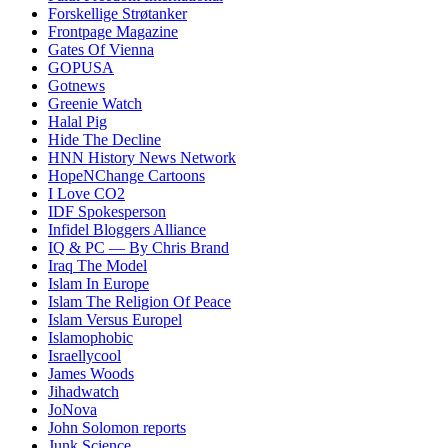
Forskellige Strøtanker
Frontpage Magazine
Gates Of Vienna
GOPUSA
Gotnews
Greenie Watch
Halal Pig
Hide The Decline
HNN History News Network
HopeNChange Cartoons
I Love CO2
IDF Spokesperson
Infidel Bloggers Alliance
IQ & PC — By Chris Brand
Iraq The Model
Islam In Europe
Islam The Religion Of Peace
Islam Versus Europe
l
Islamophobic
Israellycool
James Woods
Jihadwatch
JoNova
John Solomon reports
Junk Science