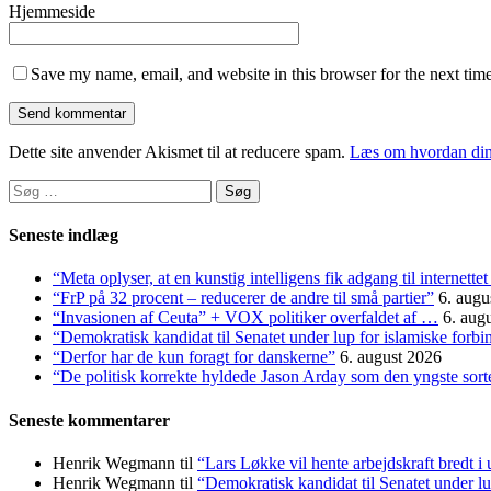
Hjemmeside
Save my name, email, and website in this browser for the next tim
Dette site anvender Akismet til at reducere spam.
Læs om hvordan din
Søg
efter:
Seneste indlæg
“Meta oplyser, at en kunstig intelligens fik adgang til internett
“FrP på 32 procent – reducerer de andre til små partier”
6. augu
“Invasionen af Ceuta” + VOX politiker overfaldet af …
6. aug
“Demokratisk kandidat til Senatet under lup for islamiske forbi
“Derfor har de kun foragt for danskerne”
6. august 2026
“De politisk korrekte hyldede Jason Arday som den yngste sorte 
Seneste kommentarer
Henrik Wegmann
til
“Lars Løkke vil hente arbejdskraft bredt i
Henrik Wegmann
til
“Demokratisk kandidat til Senatet under lu