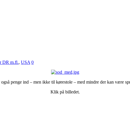
r DR m.fl.
,
USA
0
også penge ind – men ikke til kørestole – med mindre der kan være spr
Klik på billedet.