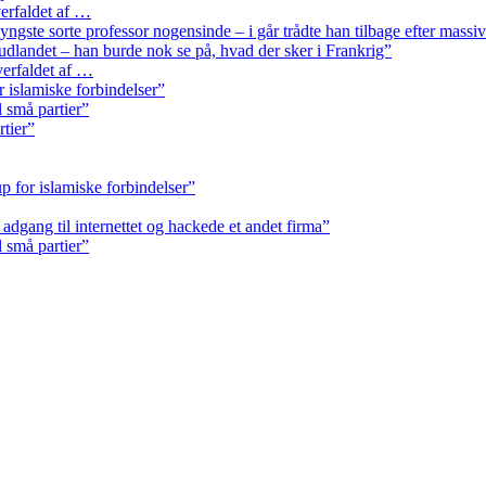
erfaldet af …
ngste sorte professor nogensinde – i går trådte han tilbage efter massi
 udlandet – han burde nok se på, hvad der sker i Frankrig”
erfaldet af …
r islamiske forbindelser”
l små partier”
rtier”
p for islamiske forbindelser”
k adgang til internettet og hackede et andet firma”
l små partier”