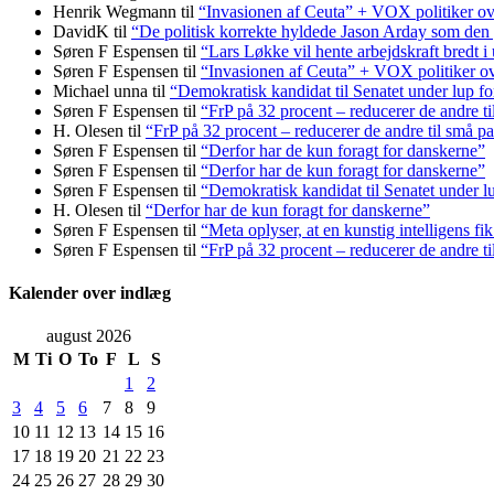
Henrik Wegmann
til
“Invasionen af Ceuta” + VOX politiker ov
DavidK
til
“De politisk korrekte hyldede Jason Arday som den y
Søren F Espensen
til
“Lars Løkke vil hente arbejdskraft bredt i
Søren F Espensen
til
“Invasionen af Ceuta” + VOX politiker ov
Michael unna
til
“Demokratisk kandidat til Senatet under lup fo
Søren F Espensen
til
“FrP på 32 procent – reducerer de andre ti
H. Olesen
til
“FrP på 32 procent – reducerer de andre til små pa
Søren F Espensen
til
“Derfor har de kun foragt for danskerne”
Søren F Espensen
til
“Derfor har de kun foragt for danskerne”
Søren F Espensen
til
“Demokratisk kandidat til Senatet under lu
H. Olesen
til
“Derfor har de kun foragt for danskerne”
Søren F Espensen
til
“Meta oplyser, at en kunstig intelligens fi
Søren F Espensen
til
“FrP på 32 procent – reducerer de andre ti
Kalender over indlæg
august 2026
M
Ti
O
To
F
L
S
1
2
3
4
5
6
7
8
9
10
11
12
13
14
15
16
17
18
19
20
21
22
23
24
25
26
27
28
29
30