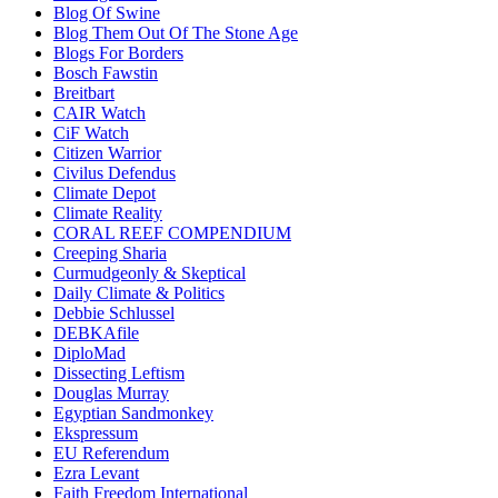
Blog Of Swine
Blog Them Out Of The Stone Age
Blogs For Borders
Bosch Fawstin
Breitbart
CAIR Watch
CiF Watch
Citizen Warrior
Civilus Defendus
Climate Depot
Climate Reality
CORAL REEF COMPENDIUM
Creeping Sharia
Curmudgeonly & Skeptical
Daily Climate & Politics
Debbie Schlussel
DEBKAfile
DiploMad
Dissecting Leftism
Douglas Murray
Egyptian Sandmonkey
Ekspressum
EU Referendum
Ezra Levant
Faith Freedom International