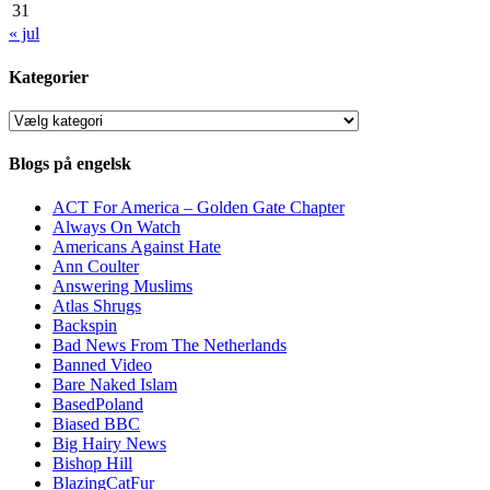
31
« jul
Kategorier
Kategorier
Blogs på engelsk
ACT For America – Golden Gate Chapter
Always On Watch
Americans Against Hate
Ann Coulter
Answering Muslims
Atlas Shrugs
Backspin
Bad News From The Netherlands
Banned Video
Bare Naked Islam
BasedPoland
Biased BBC
Big Hairy News
Bishop Hill
BlazingCatFur