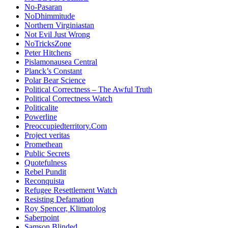
No-Pasaran
NoDhimmitude
Northern Virginiastan
Not Evil Just Wrong
NoTricksZone
Peter Hitchens
Pislamonausea Central
Planck’s Constant
Polar Bear Science
Political Correctness – The Awful Truth
Political Correctness Watch
Politicalite
Powerline
Preoccupiedterritory.Com
Project veritas
Promethean
Public Secrets
Quotefulness
Rebel Pundit
Reconquista
Refugee Resettlement Watch
Resisting Defamation
Roy Spencer, Klimatolog
Saberpoint
Samson Blinded