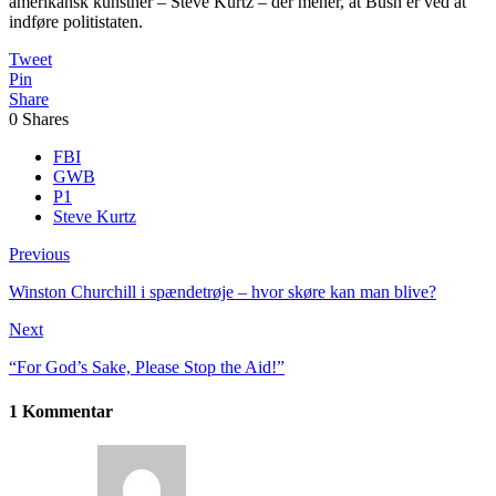
amerikansk kunstner – Steve Kurtz – der mener, at Bush er ved at
indføre politistaten.
Tweet
Pin
Share
0
Shares
FBI
GWB
P1
Steve Kurtz
Previous
Winston Churchill i spændetrøje – hvor skøre kan man blive?
Next
“For God’s Sake, Please Stop the Aid!”
1 Kommentar