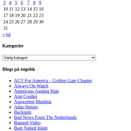
3
4
5
6
7
8
9
10
11
12
13
14
15
16
17
18
19
20
21
22
23
24
25
26
27
28
29
30
31
« jul
Kategorier
Kategorier
Blogs på engelsk
ACT For America – Golden Gate Chapter
Always On Watch
Americans Against Hate
Ann Coulter
Answering Muslims
Atlas Shrugs
Backspin
Bad News From The Netherlands
Banned Video
Bare Naked Islam