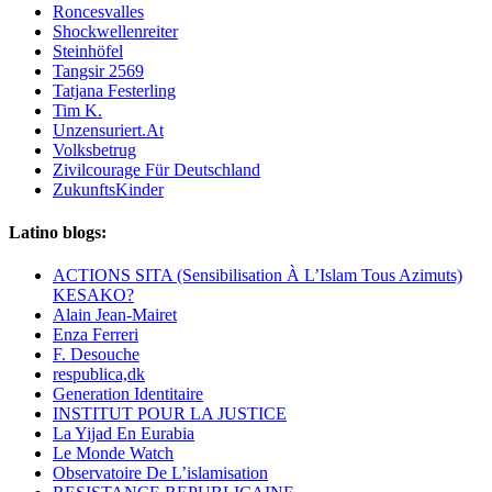
Roncesvalles
Shockwellenreiter
Steinhöfel
Tangsir 2569
Tatjana Festerling
Tim K.
Unzensuriert.At
Volksbetrug
Zivilcourage Für Deutschland
ZukunftsKinder
Latino blogs:
ACTIONS SITA (Sensibilisation À L’Islam Tous Azimuts)
KESAKO?
Alain Jean-Mairet
Enza Ferreri
F. Desouche
respublica,dk
Generation Identitaire
INSTITUT POUR LA JUSTICE
La Yijad En Eurabia
Le Monde Watch
Observatoire De L’islamisation