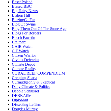
BasedPoland
Biased BBC
Big Hairy News
Bishop Hill
BlazingCatFur
Blog Of Swine
Blog Them Out Of The Stone Age
Blogs For Borders
Bosch Fawstin
Breitbart
CAIR Watch
CiF Watch
Citizen Warrior
Civilus Defendus
Climate Depot
Climate Reality
CORAL REEF COMPENDIUM
Creeping Sharia
Curmudgeonly & Skeptical
Daily Climate & Politics
Debbie Schlussel
DEBKAfile
DiploMad
Dissecting Leftism
Douglas Murray