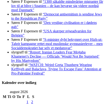
Søren F Espensen
til
“1300 såkaldte mindreårige migranter får
lov til at blive i Spanien – de kan bevæge sig videre nordpå
mod Danmark”
Søren F Espensen
til
“Democrat antisemitism is sending Jews
to the Republican Party”
Søren F Espensen
til
“Den vestlige civilisation er i dødens
gab”
Søren F Espensen
til
“USA skærper rejseadvarslen for
Belgien”
Søren F Espensen
til
“S-minister dybt bekymret over Hizb-ut-
Tahrir kampagne rettet mod muslimske gymnasieelever – men
Socialdemokratiet har selv et medansvar”
slyrgraff
til
“Report: Iranian Leaders Fear Mojtaba
Khamenei’s Decline — Officials ‘Would Not Be Surprised’
by His Martyrdom”
slyrgraff
til
“WATCH: Weird Greta Thunberg Wearing
Keffiyeh and Balaclava, Trying To Escape Fans’ Attention at
Pro-Palestine Festival”
Kalender over indlæg
august 2026
M
Ti
O
To
F
L
S
1
2