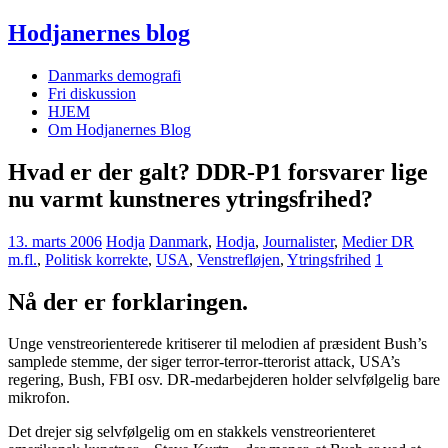
Hodjanernes blog
Danmarks demografi
Fri diskussion
HJEM
Om Hodjanernes Blog
Hvad er der galt? DDR-P1 forsvarer lige
nu varmt kunstneres ytringsfrihed?
13. marts 2006
Hodja
Danmark
,
Hodja
,
Journalister
,
Medier DR
m.fl.
,
Politisk korrekte
,
USA
,
Venstrefløjen
,
Ytringsfrihed
1
Nå der er forklaringen.
Unge venstreorienterede kritiserer til melodien af præsident Bush’s
samplede stemme, der siger terror-terror-tterorist attack, USA’s
regering, Bush, FBI osv. DR-medarbejderen holder selvfølgelig bare
mikrofon.
Det drejer sig selvfølgelig om en stakkels venstreorienteret