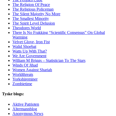
The Religion Of Peace
The Religious Policeman
The Silent Majority No More
The Smallest Minority
The Spirit Level Delusion
Theodores World
There Is No Frakking “Scientific Consensus” On Global
Warming
Velvet Glove, Iron Fist
Walid Shoebat
Watts Up With That?
We Are Government
William M Briggs – Statistician To The Stars
Winds Of Jihad
Women Against Shariah
Worldthreats
Yorkshireminer
Zombietime
Tyske blogs:
Aktive Patrioten
Altermannblog
Anonymous News