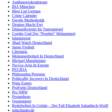
Antibuererokratieteam
BIA München
Blog List German
Crime Calender
Davids Medienkritik
Denken Macht Frei
DiskursKorrekt Im Tagesspiegel
Goethe Und Der “Prophet” Mohammed
Islamnixgut
Jihad Watch Deutschland
Junge Freiheit
Libertaria
Meinungsfreiheit In Deutschland
Michael Mannheimer
No-Go-Area In Europe
PEGIDA
Philosophia Perennis
Politicallly Incorrect In Deutschland
Prinz Eugen
ProFortis Deutschland
Pro NRW
Prometheus
Quotenqeen
Redefreiheit In Gefahr – Der Fall Elisabeth Sabaditsch-Wolff
reitschuster.de