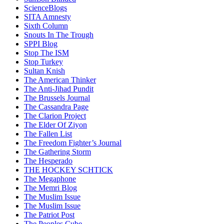
ScienceBlogs
SITA Amnesty
Sixth Column
Snouts In The Trough
SPPI Blog
Stop The ISM
Stop Turkey
Sultan Knish
The American Thinker
The Anti-Jihad Pundit
The Brussels Journal
The Cassandra Page
The Clarion Project
The Elder Of Ziyon
The Fallen List
The Freedom Fighter’s Journal
The Gathering Storm
The Hesperado
THE HOCKEY SCHTICK
The Megaphone
The Memri Blog
The Muslim Issue
The Muslim Issue
The Patriot Post
The Peoples Cube