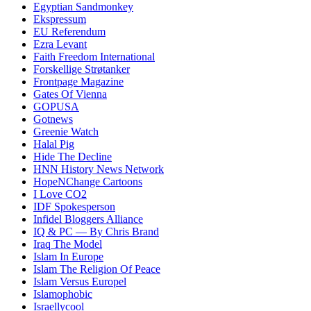
Egyptian Sandmonkey
Ekspressum
EU Referendum
Ezra Levant
Faith Freedom International
Forskellige Strøtanker
Frontpage Magazine
Gates Of Vienna
GOPUSA
Gotnews
Greenie Watch
Halal Pig
Hide The Decline
HNN History News Network
HopeNChange Cartoons
I Love CO2
IDF Spokesperson
Infidel Bloggers Alliance
IQ & PC — By Chris Brand
Iraq The Model
Islam In Europe
Islam The Religion Of Peace
Islam Versus Europe
l
Islamophobic
Israellycool