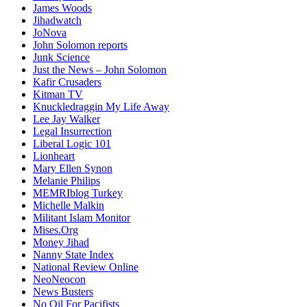
James Woods
Jihadwatch
JoNova
John Solomon reports
Junk Science
Just the News – John Solomon
Kafir Crusaders
Kitman TV
Knuckledraggin My Life Away
Lee Jay Walker
Legal Insurrection
Liberal Logic 101
Lionheart
Mary Ellen Synon
Melanie Philips
MEMRIblog Turkey
Michelle Malkin
Militant Islam Monitor
Mises.Org
Money Jihad
Nanny State Index
National Review Online
NeoNeocon
News Busters
No Oil For Pacifists