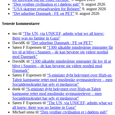
“Den vestlige civilisation er i dødens gab”
9. august 2026
“USA skærper rejseadvarslen for Belgien”
9. august 2026
“Det uduelige Danmark : FE og PET”
9. august 2026
Seneste kommentarer
ino
til
“The UN, via UNICEF, admits what we all knew:
there was no famine in Gaza”
DavidK
til
“Det uduelige Danmark : FE og PET”
Søren F Espensen
til
“1300 såkaldte mindreårige migranter får
lov til at blive i Spanien – de kan bevæge sig videre nordpå
mod Danmark”
DavidK
til
“1300 såkaldte mindreårige migranter får lov til at
blive i Spanien – de kan bevæge sig videre nordpå mod
Danmark”
Søren F Espensen
til
“S-minister dybt bekymret over Hizb-ut-
Tahrir kampagne rettet mod muslimske gymnasieelever – men
Socialdemokratiet har selv et medansvar”
dunk
til
“S-minister dybt bekymret over Hizb-ut-Tahrir
kampagne rettet mod muslimske gymnasieelever – men
Socialdemokratiet har selv et medansvar”
Søren F Espensen
til
“The UN, via UNICEF, admits what we
all knew: there was no famine in Gaza”
Michael unna
til
“Den vestlige civilisation er i dødens gab”