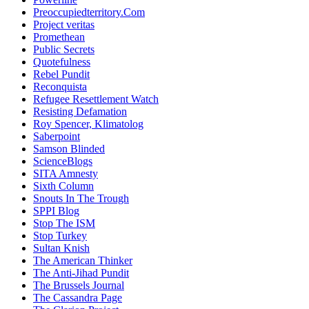
Preoccupiedterritory.Com
Project veritas
Promethean
Public Secrets
Quotefulness
Rebel Pundit
Reconquista
Refugee Resettlement Watch
Resisting Defamation
Roy Spencer, Klimatolog
Saberpoint
Samson Blinded
ScienceBlogs
SITA Amnesty
Sixth Column
Snouts In The Trough
SPPI Blog
Stop The ISM
Stop Turkey
Sultan Knish
The American Thinker
The Anti-Jihad Pundit
The Brussels Journal
The Cassandra Page