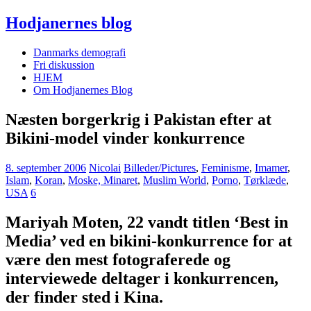
Hodjanernes blog
Danmarks demografi
Fri diskussion
HJEM
Om Hodjanernes Blog
Næsten borgerkrig i Pakistan efter at
Bikini-model vinder konkurrence
8. september 2006
Nicolai
Billeder/Pictures
,
Feminisme
,
Imamer
,
Islam
,
Koran
,
Moske, Minaret
,
Muslim World
,
Porno
,
Tørklæde
,
USA
6
Mariyah Moten, 22 vandt titlen ‘Best in
Media’ ved en bikini-konkurrence for at
være den mest fotograferede og
interviewede deltager i konkurrencen,
der finder sted i Kina.