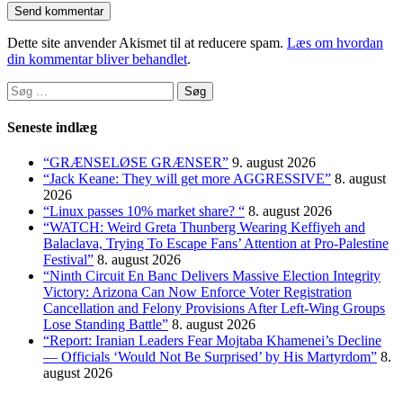
Dette site anvender Akismet til at reducere spam.
Læs om hvordan
din kommentar bliver behandlet
.
Søg
efter:
Seneste indlæg
“GRÆNSELØSE GRÆNSER”
9. august 2026
“Jack Keane: They will get more AGGRESSIVE”
8. august
2026
“Linux passes 10% market share? “
8. august 2026
“WATCH: Weird Greta Thunberg Wearing Keffiyeh and
Balaclava, Trying To Escape Fans’ Attention at Pro-Palestine
Festival”
8. august 2026
“Ninth Circuit En Banc Delivers Massive Election Integrity
Victory: Arizona Can Now Enforce Voter Registration
Cancellation and Felony Provisions After Left-Wing Groups
Lose Standing Battle”
8. august 2026
“Report: Iranian Leaders Fear Mojtaba Khamenei’s Decline
— Officials ‘Would Not Be Surprised’ by His Martyrdom”
8.
august 2026