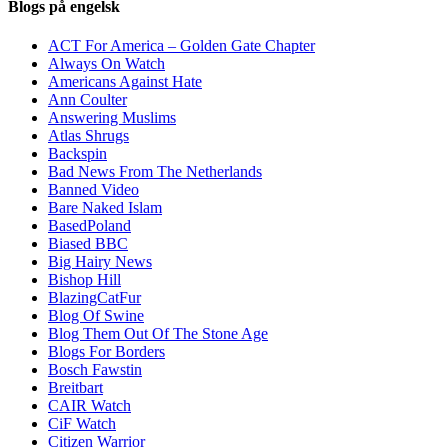
Blogs på engelsk
ACT For America – Golden Gate Chapter
Always On Watch
Americans Against Hate
Ann Coulter
Answering Muslims
Atlas Shrugs
Backspin
Bad News From The Netherlands
Banned Video
Bare Naked Islam
BasedPoland
Biased BBC
Big Hairy News
Bishop Hill
BlazingCatFur
Blog Of Swine
Blog Them Out Of The Stone Age
Blogs For Borders
Bosch Fawstin
Breitbart
CAIR Watch
CiF Watch
Citizen Warrior