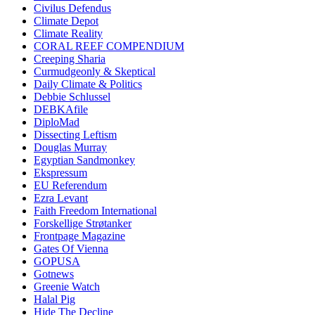
Civilus Defendus
Climate Depot
Climate Reality
CORAL REEF COMPENDIUM
Creeping Sharia
Curmudgeonly & Skeptical
Daily Climate & Politics
Debbie Schlussel
DEBKAfile
DiploMad
Dissecting Leftism
Douglas Murray
Egyptian Sandmonkey
Ekspressum
EU Referendum
Ezra Levant
Faith Freedom International
Forskellige Strøtanker
Frontpage Magazine
Gates Of Vienna
GOPUSA
Gotnews
Greenie Watch
Halal Pig
Hide The Decline