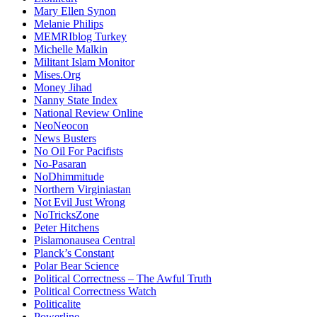
Mary Ellen Synon
Melanie Philips
MEMRIblog Turkey
Michelle Malkin
Militant Islam Monitor
Mises.Org
Money Jihad
Nanny State Index
National Review Online
NeoNeocon
News Busters
No Oil For Pacifists
No-Pasaran
NoDhimmitude
Northern Virginiastan
Not Evil Just Wrong
NoTricksZone
Peter Hitchens
Pislamonausea Central
Planck’s Constant
Polar Bear Science
Political Correctness – The Awful Truth
Political Correctness Watch
Politicalite
Powerline