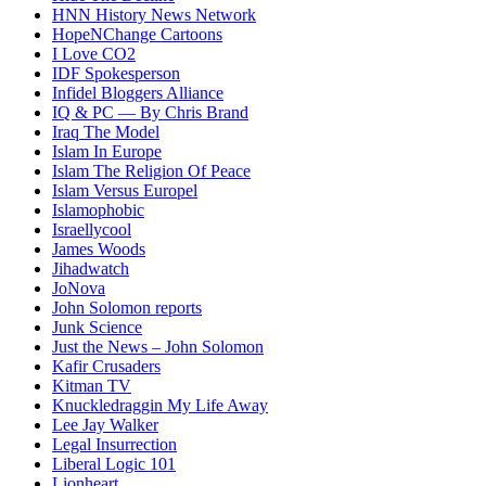
HNN History News Network
HopeNChange Cartoons
I Love CO2
IDF Spokesperson
Infidel Bloggers Alliance
IQ & PC — By Chris Brand
Iraq The Model
Islam In Europe
Islam The Religion Of Peace
Islam Versus Europe
l
Islamophobic
Israellycool
James Woods
Jihadwatch
JoNova
John Solomon reports
Junk Science
Just the News – John Solomon
Kafir Crusaders
Kitman TV
Knuckledraggin My Life Away
Lee Jay Walker
Legal Insurrection
Liberal Logic 101
Lionheart