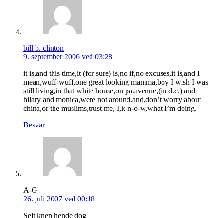
bill b. clinton
9. september 2006 ved 03:28
it is,and this time,it (for sure) is,no if,no excuses,it is,and I
mean,wuff-wuff,one great looking mamma,boy I wish I was
still living,in that white house,on pa.avenue,(in d.c.) and
hilary and monica,were not around.and,don’t worry about
china,or the muslims,trust me, I,k-n-o-w,what I’m doing.
Besvar
A-G
26. juli 2007 ved 00:18
Sejt knep hende dog