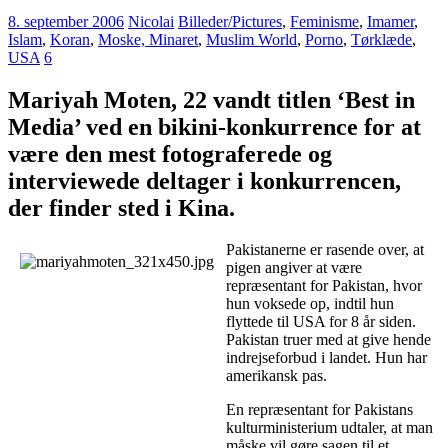
8. september 2006
Nicolai
Billeder/Pictures
,
Feminisme
,
Imamer
,
Islam
,
Koran
,
Moske, Minaret
,
Muslim World
,
Porno
,
Tørklæde
,
USA
6
Mariyah Moten, 22 vandt titlen ‘Best in
Media’ ved en bikini-konkurrence for at
være den mest fotograferede og
interviewede deltager i konkurrencen,
der finder sted i Kina.
Pakistanerne er rasende over, at
pigen angiver at være
repræsentant for Pakistan, hvor
hun voksede op, indtil hun
flyttede til USA for 8 år siden.
Pakistan truer med at give hende
indrejseforbud i landet. Hun har
amerikansk pas.
En repræsentant for Pakistans
kulturministerium udtaler, at man
måske vil gøre sagen til et