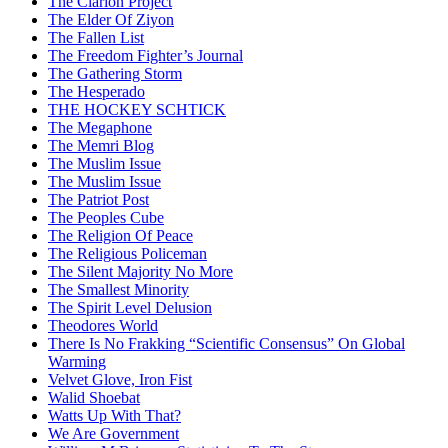
The Clarion Project
The Elder Of Ziyon
The Fallen List
The Freedom Fighter’s Journal
The Gathering Storm
The Hesperado
THE HOCKEY SCHTICK
The Megaphone
The Memri Blog
The Muslim Issue
The Muslim Issue
The Patriot Post
The Peoples Cube
The Religion Of Peace
The Religious Policeman
The Silent Majority No More
The Smallest Minority
The Spirit Level Delusion
Theodores World
There Is No Frakking “Scientific Consensus” On Global
Warming
Velvet Glove, Iron Fist
Walid Shoebat
Watts Up With That?
We Are Government