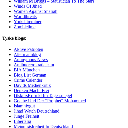
William M Briggs – Statistician To The Stars
Winds Of Jihad
Women Against Shariah
Worldthreats
Yorkshireminer
Zombietime
Tyske blogs:
Aktive Patrioten
Altermannblog
Anonymous News
Antibuererokratieteam
BIA München
Blog List German
Crime Calender
Davids Medienkritik
Denken Macht Frei
DiskursKorrekt Im Tagesspiegel
Goethe Und Der “Prophet” Mohammed
Islamnixgut
Jihad Watch Deutschland
Junge Freiheit
Libertaria
Meinungsfreiheit In Deutschland