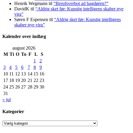
Henrik Wegmann
til
“Berufsverbot ad bagdøren?”
DavidK
til
“Aldrig sket før: Kunstig intelligens skaber nye
vira”
Søren F Espensen
til
“Aldrig sket før: Kunstig intelligens
skaber nye vira”
Kalender over indlæg
august 2026
M
Ti
O
To
F
L
S
1
2
3
4
5
6
7
8
9
10
11
12
13
14
15
16
17
18
19
20
21
22
23
24
25
26
27
28
29
30
31
« jul
Kategorier
Kategorier