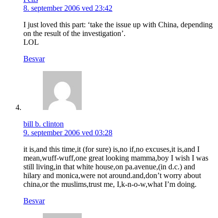
8. september 2006 ved 23:42
I just loved this part: ‘take the issue up with China, depending
on the result of the investigation’.
LOL
Besvar
bill b. clinton
9. september 2006 ved 03:28
it is,and this time,it (for sure) is,no if,no excuses,it is,and I
mean,wuff-wuff,one great looking mamma,boy I wish I was
still living,in that white house,on pa.avenue,(in d.c.) and
hilary and monica,were not around.and,don’t worry about
china,or the muslims,trust me, I,k-n-o-w,what I’m doing.
Besvar