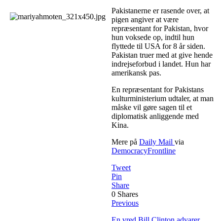
Pakistanerne er rasende over, at
pigen angiver at være
repræsentant for Pakistan, hvor
hun voksede op, indtil hun
flyttede til USA for 8 år siden.
Pakistan truer med at give hende
indrejseforbud i landet. Hun har
amerikansk pas.
En repræsentant for Pakistans
kulturministerium udtaler, at man
måske vil gøre sagen til et
diplomatisk anliggende med
Kina.
Mere på
Daily Mail
via
DemocracyFrontline
Tweet
Pin
Share
0
Shares
Previous
En vred Bill Clinton advarer