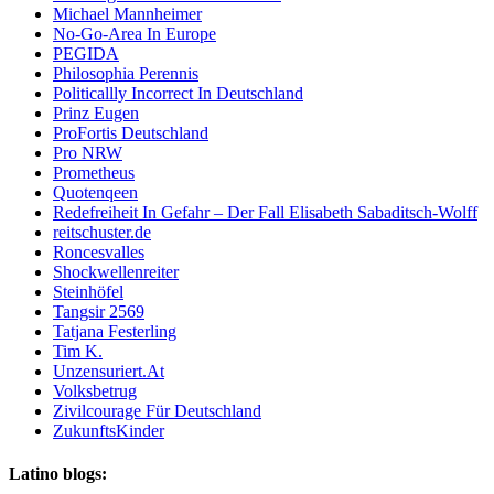
Michael Mannheimer
No-Go-Area In Europe
PEGIDA
Philosophia Perennis
Politicallly Incorrect In Deutschland
Prinz Eugen
ProFortis Deutschland
Pro NRW
Prometheus
Quotenqeen
Redefreiheit In Gefahr – Der Fall Elisabeth Sabaditsch-Wolff
reitschuster.de
Roncesvalles
Shockwellenreiter
Steinhöfel
Tangsir 2569
Tatjana Festerling
Tim K.
Unzensuriert.At
Volksbetrug
Zivilcourage Für Deutschland
ZukunftsKinder
Latino blogs: