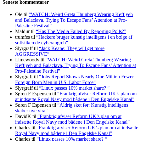
Seneste kommentarer
Ole
til
“WATCH: Weird Greta Thunberg Wearing Keffiyeh
and Balaclava, Trying To Escape Fans’ Attention at Pro-
Palestine Festival”
Maldur
til
“Has The Media Failed By Reporting Polls?”
trumfes
til
“Hackere bruger kunstig intelligens i en bølge af
sofistikerede cyberangreb”
Slyrgraff
til
“Jack Keane: They will get more
AGGRESSIVE”
Limewoody
til
“WATCH: Weird Greta Thunberg Wearing
Keffiyeh and Balaclava, Trying To Escape Fans’ Attention at
Pro-Palestine Festival”
Slyrgraff
til
“Jobs Report Shows Nearly One Million Fewer
Foreign Born Men in U.S. Labor Force”
Slyrgraff
til
“Linux passes 10% market share? “
Søren F Espensen
til
“Frankrig afviser Reform UK’s plan om
at indsætte Royal Navy mod bådene i Den Engelske Kanal”
Søren F Espensen
til
“Aldrig sket før: Kunstig intelligens
skaber nye vira”
DavidK
til
“Frankrig afviser Reform UK’s plan om at
indsætte Royal Navy mod bådene i Den Engelske Kanal”
Charles
til
“Frankrig afviser Reform UK’s plan om at indsætte
Royal Navy mod bådene i Den Engelske Kanal”
Charles
til
“Linux passes 10% market share? “