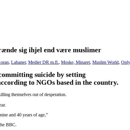
brænde sig ihjel end være muslimer
oran
,
Labaner
,
Medier DR m.fl.
,
Moske, Minaret
,
Muslim World
,
Oply
ommitting suicide by setting
ccording to NGOs based in the country.
lling themselves out of desperation.
ear.
nine and 40 years of age,”
 the BBC.