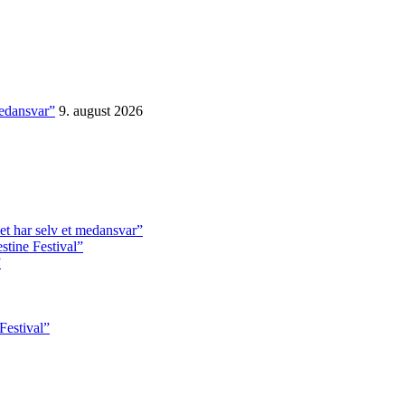
medansvar”
9. august 2026
t har selv et medansvar”
tine Festival”
”
Festival”