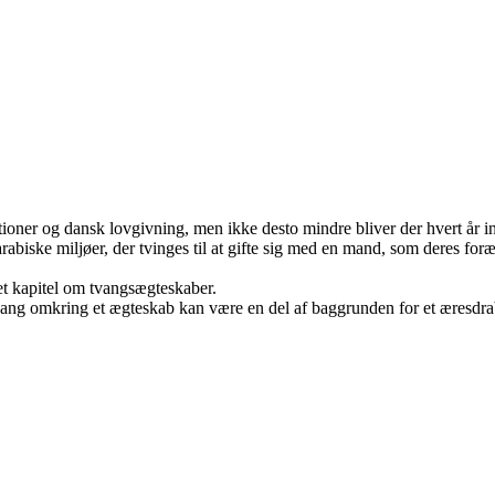
ioner og dansk lovgivning, men ikke desto mindre bliver der hvert år i
arabiske miljøer, der tvinges til at gifte sig med en mand, som deres fo
t kapitel om tvangsægteskaber.
tvang omkring et ægteskab kan være en del af baggrunden for et æresdra