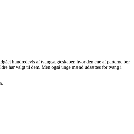
ndgået hundredevis af tvangsægteskaber, hvor den ene af parterne bor
rældre har valgt til dem. Men også unge mænd udsættes for tvang i
b.