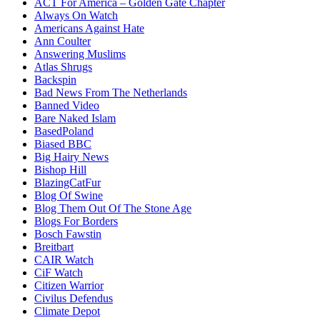
ACT For America – Golden Gate Chapter
Always On Watch
Americans Against Hate
Ann Coulter
Answering Muslims
Atlas Shrugs
Backspin
Bad News From The Netherlands
Banned Video
Bare Naked Islam
BasedPoland
Biased BBC
Big Hairy News
Bishop Hill
BlazingCatFur
Blog Of Swine
Blog Them Out Of The Stone Age
Blogs For Borders
Bosch Fawstin
Breitbart
CAIR Watch
CiF Watch
Citizen Warrior
Civilus Defendus
Climate Depot