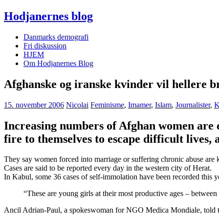
Hodjanernes blog
Danmarks demografi
Fri diskussion
HJEM
Om Hodjanernes Blog
Afghanske og iranske kvinder vil hellere 
15. november 2006
Nicolai
Feminisme
,
Imamer
,
Islam
,
Journalister
,
K
Increasing numbers of Afghan women are c
fire to themselves to escape difficult lives,
a
They say women forced into marriage or suffering chronic abuse are ki
Cases are said to be reported every day in the western city of Herat.
In Kabul, some 36 cases of self-immolation have been recorded this y
“These are young girls at their most productive ages – between 
Ancil Adrian-Paul, a spokeswoman for NGO Medica Mondiale, told