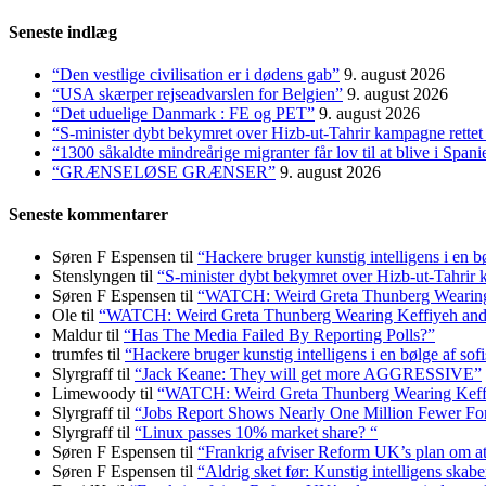
efter:
Seneste indlæg
“Den vestlige civilisation er i dødens gab”
9. august 2026
“USA skærper rejseadvarslen for Belgien”
9. august 2026
“Det uduelige Danmark : FE og PET”
9. august 2026
“S-minister dybt bekymret over Hizb-ut-Tahrir kampagne rette
“1300 såkaldte mindreårige migranter får lov til at blive i S
“GRÆNSELØSE GRÆNSER”
9. august 2026
Seneste kommentarer
Søren F Espensen
til
“Hackere bruger kunstig intelligens i en b
Stenslyngen
til
“S-minister dybt bekymret over Hizb-ut-Tahrir
Søren F Espensen
til
“WATCH: Weird Greta Thunberg Wearing Ke
Ole
til
“WATCH: Weird Greta Thunberg Wearing Keffiyeh and Bal
Maldur
til
“Has The Media Failed By Reporting Polls?”
trumfes
til
“Hackere bruger kunstig intelligens i en bølge af sof
Slyrgraff
til
“Jack Keane: They will get more AGGRESSIVE”
Limewoody
til
“WATCH: Weird Greta Thunberg Wearing Keffiyeh
Slyrgraff
til
“Jobs Report Shows Nearly One Million Fewer Fo
Slyrgraff
til
“Linux passes 10% market share? “
Søren F Espensen
til
“Frankrig afviser Reform UK’s plan om 
Søren F Espensen
til
“Aldrig sket før: Kunstig intelligens skabe