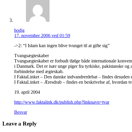
hodja
17. november 2006 ved 01:59
->2: “I Islam kan ingen blive tvunget til at gifte sig”
Tvangsægteskaber
Tvangsægteskaber er forbudt ifølge både internationale konvent
i Danmark. Det er især unge piger fra tyrkiske, pakistanske og 
forbindelse med ægteskab.
I FaktaLinket – Den danske indvandrerdebat – findes desuden e
I FaktaLinket – Æresdrab – findes en beskrivelse af, hvordan 
19. april 2004
http://www.faktalink.dk/publish.php?linknavn=tvar
Besvar
Leave a Reply