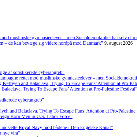
t mod muslimske gymnasieelever – men Socialdemokratiet har selv et 
panien – de kan bevæge sig videre nordpå mod Danmark”
9. august 2026
ølge af sofistikerede cyberangreb”
 kampagne rettet mod muslimske gymnasieelever – men Socialdemokratie
ffiyeh and Balaclava, Trying To Escape Fans’ Attention at Pro-Pales
aclava, Trying To Escape Fans’ Attention at Pro-Palestine Festival
istikerede cyberangreb”
 and Balaclava, Trying To Escape Fans’ Attention at Pro-Palestine 
reign Born Men in U.S. Labor Force”
at indsætte Royal Navy mod bådene i Den Engelske Kanal”
r nye vira”