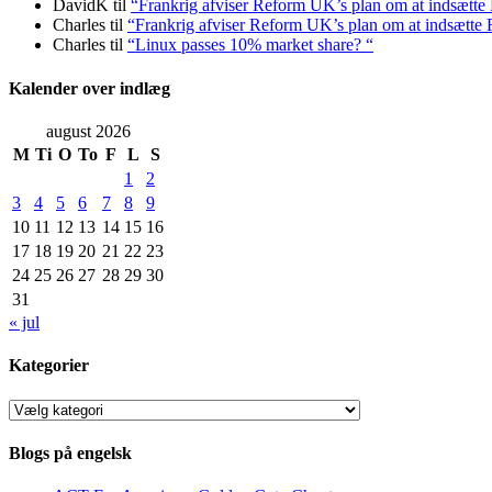
DavidK
til
“Frankrig afviser Reform UK’s plan om at indsætt
Charles
til
“Frankrig afviser Reform UK’s plan om at indsætt
Charles
til
“Linux passes 10% market share? “
Kalender over indlæg
august 2026
M
Ti
O
To
F
L
S
1
2
3
4
5
6
7
8
9
10
11
12
13
14
15
16
17
18
19
20
21
22
23
24
25
26
27
28
29
30
31
« jul
Kategorier
Kategorier
Blogs på engelsk