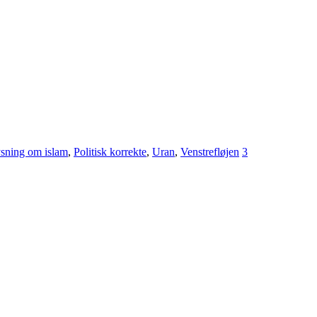
sning om islam
,
Politisk korrekte
,
Uran
,
Venstrefløjen
3