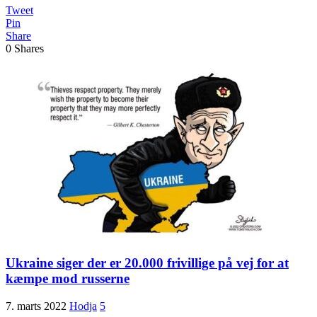
Tweet
Pin
Share
0
Shares
Ukraine siger der er 20.000 frivillige på vej for at
kæmpe mod russerne
7. marts 2022
Hodja
5