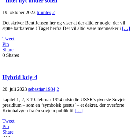
“Intet nyt under solen”
19. oktober 2023
trumfes
2
Det skriver Bent Jensen her og viser at der altid er nogle, der vil
støtte barbarerne ! Taget herfra Der vil altid være mennesker i
[…]
Tweet
Pin
Share
0
Shares
Hybrid krig 4
20. juli 2023
sebastian1984
2
kapitel 1, 2, 3 19. februar 1954 udstedte USSR’s øverste Sovjets
presidium – som en ‘symbolsk gestus’ – et dekret, der overførte
Krimhalvøen fra én sovjetrepublik til
[…]
Tweet
Pin
Share