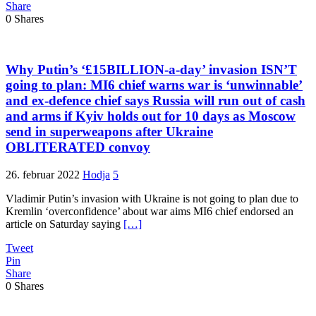
Share
0
Shares
Why Putin’s ‘£15BILLION-a-day’ invasion ISN’T
going to plan: MI6 chief warns war is ‘unwinnable’
and ex-defence chief says Russia will run out of cash
and arms if Kyiv holds out for 10 days as Moscow
send in superweapons after Ukraine
OBLITERATED convoy
26. februar 2022
Hodja
5
Vladimir Putin’s invasion with Ukraine is not going to plan due to
Kremlin ‘overconfidence’ about war aims MI6 chief endorsed an
article on Saturday saying
[…]
Tweet
Pin
Share
0
Shares