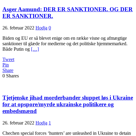
Asger Aamund: DER ER SANKTIONER. OG DER
ER SANKTIONER.
26. februar 2022
Hodja
0
Biden og EU er så blevet enige om en række visne og afmægtige
sanktioner til glæde for medierne og det politiske hjemmemarked.
Både Putin og
[…]
Tweet
Pin
Share
0
Shares
Tjetjenske jihad morderbander sluppet løs i Ukraine
for at opspore/myrde ukrainske politikere og
embedsmænd
26. februar 2022
Hodja
1
Chechen special forces ‘hunters’ are unleashed in Ukraine to detain