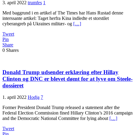
3. april 2022
trumfes
1
Med baggrund i en artikel af The Times har Hans Rustad denne
interssante artikel: Taget herfra Kina indledte et storstilet
cyberangreb på Ukraines militær- og
[…]
Tweet
Pin
Share
0
Shares
Donald Trump udsender erklæring efter Hillay
Clinton og DNC er blevet dømt for at lyve om Steele-
dossieret
1. april 2022
Hodja
7
Former President Donald Trump released a statement after the
Federal Election Commission fined Hillary Clinton’s 2016 campaign
and the Democratic National Committee for lying about
[…]
Tweet
Pin