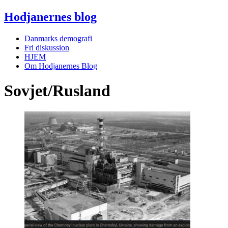
Hodjanernes blog
Danmarks demografi
Fri diskussion
HJEM
Om Hodjanernes Blog
Sovjet/Rusland