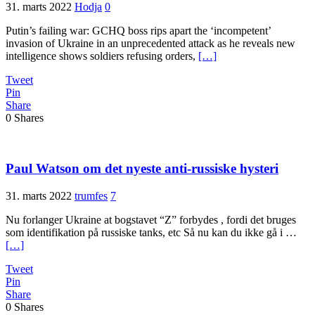
31. marts 2022
Hodja
0
Putin’s failing war: GCHQ boss rips apart the ‘incompetent’
invasion of Ukraine in an unprecedented attack as he reveals new
intelligence shows soldiers refusing orders,
[…]
Tweet
Pin
Share
0
Shares
Paul Watson om det nyeste anti-russiske hysteri
31. marts 2022
trumfes
7
Nu forlanger Ukraine at bogstavet “Z” forbydes , fordi det bruges
som identifikation på russiske tanks, etc Så nu kan du ikke gå i …
[…]
Tweet
Pin
Share
0
Shares