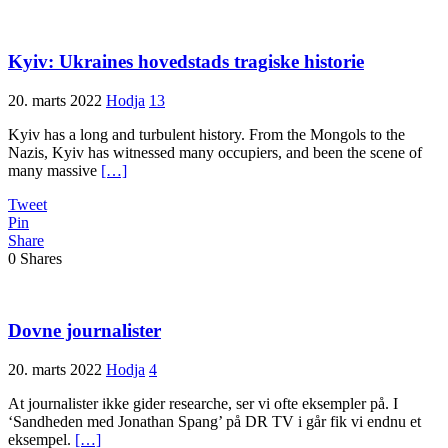
Kyiv: Ukraines hovedstads tragiske historie
20. marts 2022
Hodja
13
Kyiv has a long and turbulent history. From the Mongols to the
Nazis, Kyiv has witnessed many occupiers, and been the scene of
many massive
[…]
Tweet
Pin
Share
0
Shares
Dovne journalister
20. marts 2022
Hodja
4
At journalister ikke gider researche, ser vi ofte eksempler på. I
‘Sandheden med Jonathan Spang’ på DR TV i går fik vi endnu et
eksempel.
[…]