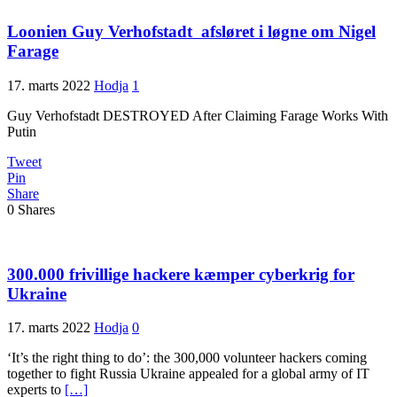
Loonien Guy Verhofstadt afsløret i løgne om Nigel
Farage
17. marts 2022
Hodja
1
Guy Verhofstadt DESTROYED After Claiming Farage Works With
Putin
Tweet
Pin
Share
0
Shares
300.000 frivillige hackere kæmper cyberkrig for
Ukraine
17. marts 2022
Hodja
0
‘It’s the right thing to do’: the 300,000 volunteer hackers coming
together to fight Russia Ukraine appealed for a global army of IT
experts to
[…]