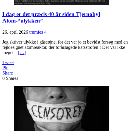
I dag er det præcis 40 år siden Tjernobyl
Atom-“ulykken”
26. april 2026
trumfes
4
Jeg skriver ulykke i gåseøjne, for det var jo et bevidst forsøg med en
fejldesignet atomreaktor, der forårsagede katastrofen ! Der var ikke
meget –
[…]
Tweet
Pin
Share
0
Shares