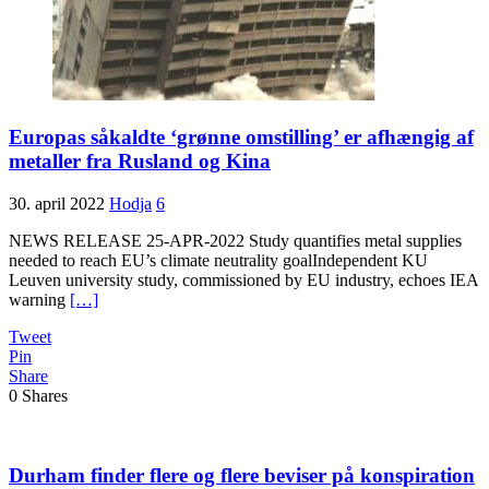
Europas såkaldte ‘grønne omstilling’ er afhængig af
metaller fra Rusland og Kina
30. april 2022
Hodja
6
NEWS RELEASE 25-APR-2022 Study quantifies metal supplies
needed to reach EU’s climate neutrality goalIndependent KU
Leuven university study, commissioned by EU industry, echoes IEA
warning
[…]
Tweet
Pin
Share
0
Shares
Durham finder flere og flere beviser på konspiration