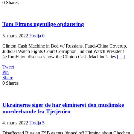
0
Shares
Tom Fittons ugentlige opdatering
5. marts 2022
Hodja
0
Clinton Cash Machine in Bed w/ Russians, Fauci-China Coverup,
Judicial Watch Fights Court Corruption Judicial Watch President
@TomFitton discusses how the Clinton Cash Machine’s ties
[…]
Tweet
Pin
Share
0
Shares
Ukrainerne siger de har elimineret den muslimske
morderbande fra Tjetjenien
4. marts 2022
Hodja
5
Disaffected Russian FSB agents ‘tipped off Ukraine about Chechen