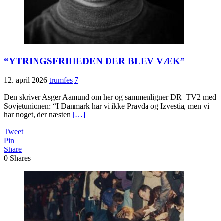
“YTRINGSFRIHEDEN DER BLEV VÆK”
12. april 2026
trumfes
7
Den skriver Asger Aamund om her og sammenligner DR+TV2 med
Sovjetunionen: “I Danmark har vi ikke Pravda og Izvestia, men vi
har noget, der næsten
[…]
Tweet
Pin
Share
0
Shares