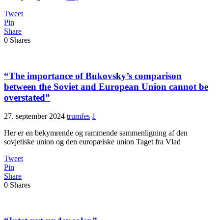
Tweet
Pin
Share
0
Shares
“The importance of Bukovsky’s comparison
between the Soviet and European Union cannot be
overstated”
27. september 2024
trumfes
1
Her er en bekymrende og rammende sammenligning af den
sovjetiske union og den europæiske union Taget fra Vlad
Tweet
Pin
Share
0
Shares