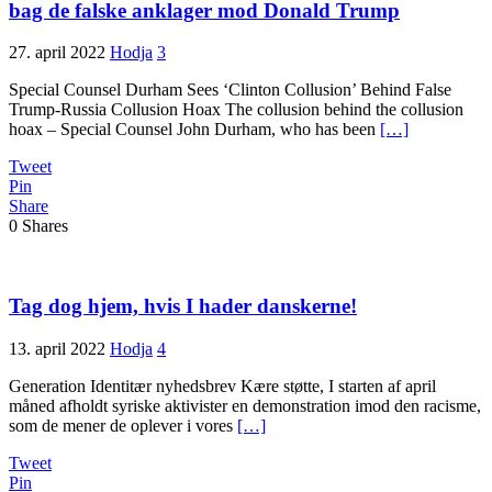
bag de falske anklager mod Donald Trump
27. april 2022
Hodja
3
Special Counsel Durham Sees ‘Clinton Collusion’ Behind False
Trump-Russia Collusion Hoax The collusion behind the collusion
hoax – Special Counsel John Durham, who has been
[…]
Tweet
Pin
Share
0
Shares
Tag dog hjem, hvis I hader danskerne!
13. april 2022
Hodja
4
Generation Identitær nyhedsbrev Kære støtte, I starten af april
måned afholdt syriske aktivister en demonstration imod den racisme,
som de mener de oplever i vores
[…]
Tweet
Pin