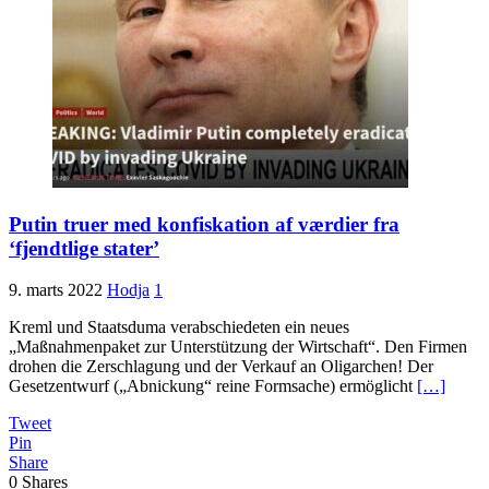
Putin truer med konfiskation af værdier fra
‘fjendtlige stater’
9. marts 2022
Hodja
1
Kreml und Staatsduma verabschiedeten ein neues
„Maßnahmenpaket zur Unterstützung der Wirtschaft“. Den Firmen
drohen die Zerschlagung und der Verkauf an Oligarchen! Der
Gesetzentwurf („Abnickung“ reine Formsache) ermöglicht
[…]
Tweet
Pin
Share
0
Shares