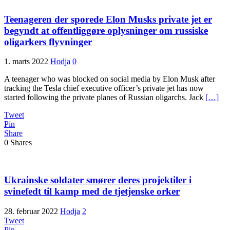
Teenageren der sporede Elon Musks private jet er
begyndt at offentliggøre oplysninger om russiske
oligarkers flyvninger
1. marts 2022
Hodja
0
A teenager who was blocked on social media by Elon Musk after
tracking the Tesla chief executive officer’s private jet has now
started following the private planes of Russian oligarchs. Jack
[…]
Tweet
Pin
Share
0
Shares
Ukrainske soldater smører deres projektiler i
svinefedt til kamp med de tjetjenske orker
28. februar 2022
Hodja
2
Tweet
Pin