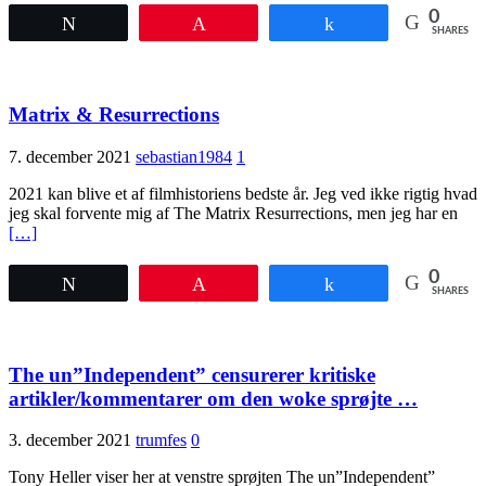
0
Tweet
Pin
Share
SHARES
Matrix & Resurrections
7. december 2021
sebastian1984
1
2021 kan blive et af filmhistoriens bedste år. Jeg ved ikke rigtig hvad
jeg skal forvente mig af The Matrix Resurrections, men jeg har en
[…]
0
Tweet
Pin
Share
SHARES
The un”Independent” censurerer kritiske
artikler/kommentarer om den woke sprøjte …
3. december 2021
trumfes
0
Tony Heller viser her at venstre sprøjten The un”Independent”