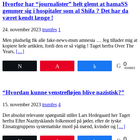
Hvorfor har “journalister” helt glemt at hamaSS
gemmer sig i hospitaler som al Shifa ? Det har da
været kendt længe !
24. november 2023
trumfes
1
Men pludselig fik alle fake-news-msm amnesia … Jeg tillader mig at
kopiere hele artiklen, fordi den er så vigtig ! Taget herfra Over The
Years,
[…]
0
Tweet
Pin
Share
SHARES
“Hvordan kunne venstrefløjen blive nazistisk?”
15. november 2023
trumfes
4
Det absolut relevante spørgsmål stiller Lars Hedegaard her Taget
herfra Efter Nazitysklands folkemord på jøder, efter de tyske
Einsatzgruppens systematiske mord på mænd, kvinder og
[…]
0