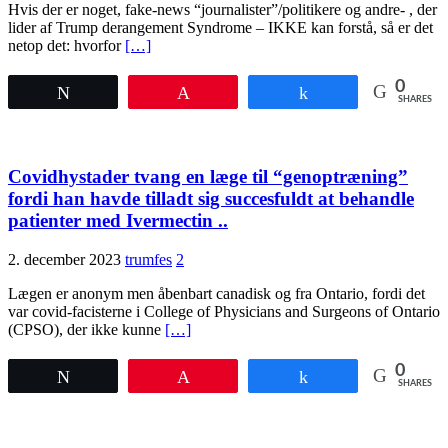
Hvis der er noget, fake-news “journalister”/politikere og andre- , der
lider af Trump derangement Syndrome – IKKE kan forstå, så er det
netop det: hvorfor
[…]
0
Tweet
Pin
Share
SHARES
Covidhystader tvang en læge til “genoptræning”
fordi han havde tilladt sig succesfuldt at behandle
patienter med Ivermectin ..
2. december 2023
trumfes
2
Lægen er anonym men åbenbart canadisk og fra Ontario, fordi det
var covid-facisterne i College of Physicians and Surgeons of Ontario
(CPSO), der ikke kunne
[…]
0
Tweet
Pin
Share
SHARES