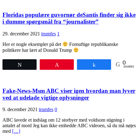
Floridas populære guvornør deSantis finder sig ikke
i dumme spørgsmål fra “journalister”
29. december 2021
trumfes
1
Her er nogle eksempler på det
Fornuftige republikanske
politikere har lært af Donald Trump
0
Tweet
Pin
Share
SHARES
Fake-News-Msm ABC viser igen hvordan man lyver
ved at udelade vigtige oplysninger
9. december 2021
trumfes
0
ABC lavede et indslag om 12 storbyer med voldsom stigning i
antalet af mord Jeg kan ikke embedde ABC videoen, så du må nøjes
med
[…]