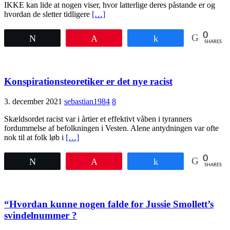
IKKE kan lide at nogen viser, hvor latterlige deres påstande er og
hvordan de sletter tidligere
[…]
0
Tweet
Pin
Share
SHARES
Konspirationsteoretiker er det nye racist
3. december 2021
sebastian1984
8
Skældsordet racist var i årtier et effektivt våben i tyranners
fordummelse af befolkningen i Vesten. Alene antydningen var ofte
nok til at folk løb i
[…]
0
Tweet
Pin
Share
SHARES
“Hvordan kunne nogen falde for Jussie Smollett’s
svindelnummer ?