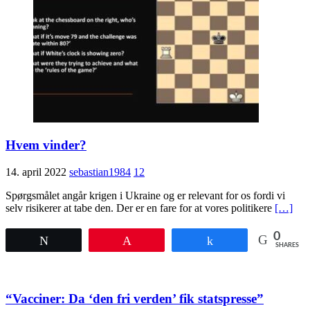
Hvem vinder?
14. april 2022
sebastian1984
12
Spørgsmålet angår krigen i Ukraine og er relevant for os fordi vi
selv risikerer at tabe den. Der er en fare for at vores politikere
[…]
0
Tweet
Pin
Share
SHARES
“Vacciner: Da ‘den fri verden’ fik statspresse”