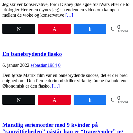
Jeg skriver konservative, fordi Disney ødelagde StarWars efter de to
triologier Her er en (synes jeg) spændenden video om kampen
mellem de woke og konservative
[…]
0
Tweet
Pin
Share
SHARES
En banebrydende fiasko
6. januar 2022
sebastian1984
0
Den første Matrix-film var en banebrydende succes, det er der bred
enighed om. Den fjerde derimod skiller virkelig fårene fra bukkene.
Økonomisk er den fiasko,
[…]
0
Tweet
Pin
Share
SHARES
Mandlig seriemorder med 9 kvinder på
“samvittigheden” påstår han er “transgender” og