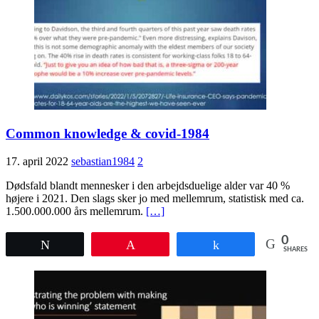
Common knowledge & covid-1984
17. april 2022
sebastian1984
2
Dødsfald blandt mennesker i den arbejdsduelige alder var 40 %
højere i 2021. Den slags sker jo med mellemrum, statistisk med ca.
1.500.000.000 års mellemrum.
[…]
0
Tweet
Pin
Share
SHARES