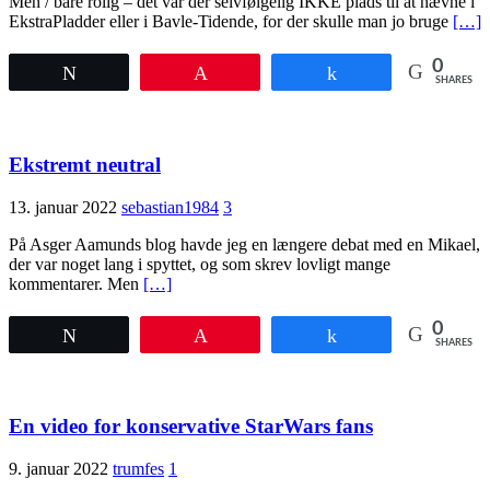
Men / bare rolig – det var der selvfølgelig IKKE plads til at nævne i
EkstraPladder eller i Bavle-Tidende, for der skulle man jo bruge
[…]
0
Tweet
Pin
Share
SHARES
Ekstremt neutral
13. januar 2022
sebastian1984
3
På Asger Aamunds blog havde jeg en længere debat med en Mikael,
der var noget lang i spyttet, og som skrev lovligt mange
kommentarer. Men
[…]
0
Tweet
Pin
Share
SHARES
En video for konservative StarWars fans
9. januar 2022
trumfes
1