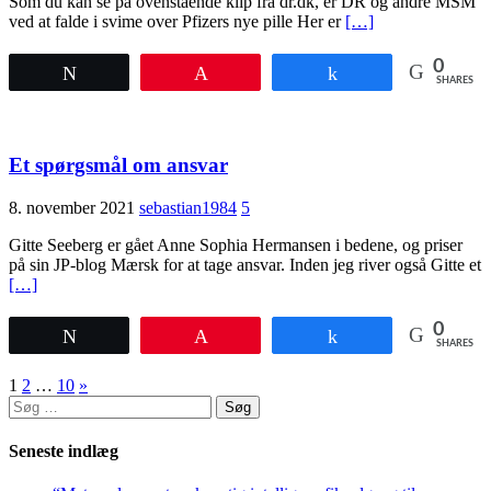
Som du kan se på ovenstående klip fra dr.dk, er DR og andre MSM
ved at falde i svime over Pfizers nye pille Her er
[…]
0
Tweet
Pin
Share
SHARES
Et spørgsmål om ansvar
8. november 2021
sebastian1984
5
Gitte Seeberg er gået Anne Sophia Hermansen i bedene, og priser
på sin JP-blog Mærsk for at tage ansvar. Inden jeg river også Gitte et
[…]
0
Tweet
Pin
Share
SHARES
Indlægsinddeling
1
2
…
10
»
Søg
efter:
Seneste indlæg