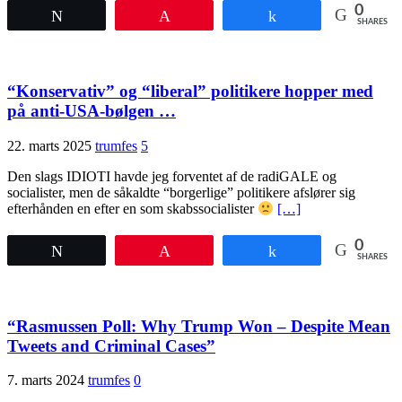
0
Tweet
Pin
Share
SHARES
“Konservativ” og “liberal” politikere hopper med
på anti-USA-bølgen …
22. marts 2025
trumfes
5
Den slags IDIOTI havde jeg forventet af de radiGALE og
socialister, men de såkaldte “borgerlige” politikere afslører sig
efterhånden en efter en som skabssocialister
[…]
0
Tweet
Pin
Share
SHARES
“Rasmussen Poll: Why Trump Won – Despite Mean
Tweets and Criminal Cases”
7. marts 2024
trumfes
0