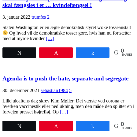
skal fængsles i et … kvindefængsel !
3. januar 2022
trumfes
2
Staten Washington er en ægte demokratisk styret woke tosseanstalt
Og hvad vil de demokratiske tosser gøre, hvis han nu fortsætter
med at myrde kvinder
[…]
0
Tweet
Pin
Share
SHARES
Agenda is to push the hate, separate and segregate
30. december 2021
sebastian1984
5
Lillejuleaftens dag skrev Kim Møller: Det værste ved corona er
hverken vaccinestik eller nedlukning, men den måde den splitter en i
forvejen presset højrefløj. Op
[…]
0
Tweet
Pin
Share
SHARES