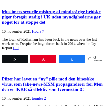
Muslimers sexuelle misbrug af mindreårige britiske
piger foregår stadig i UK uden myndighederne gør
noget for at stoppe det
10. november 2021
Hodja
7
The town of Rotherham has been back in the news over the last
week or so. Despite the huge furore back in 2014 when the Jay
Report
[…]
0
Tweet
Pin
Share
SHARES
Pfizer har lavet en “ny” pille mod den kinesiske
virus, som fake-news-MSM propaganderer for. Men
den er IKKE så effektiv som Ivermectin !!!
10. november 2021
trumfes
2