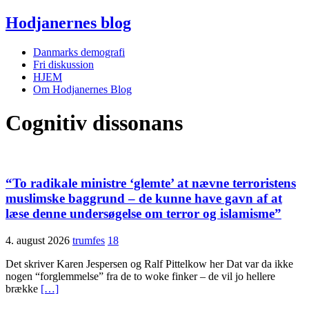
Hodjanernes blog
Danmarks demografi
Fri diskussion
HJEM
Om Hodjanernes Blog
Cognitiv dissonans
“To radikale ministre ‘glemte’ at nævne terroristens
muslimske baggrund – de kunne have gavn af at
læse denne undersøgelse om terror og islamisme”
4. august 2026
trumfes
18
Det skriver Karen Jespersen og Ralf Pittelkow her Dat var da ikke
nogen “forglemmelse” fra de to woke finker – de vil jo hellere
brække
[…]