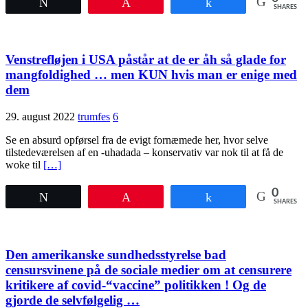
Tweet
Pin
Share
SHARES
Venstrefløjen i USA påstår at de er åh så glade for
mangfoldighed … men KUN hvis man er enige med
dem
29. august 2022
trumfes
6
Se en absurd opførsel fra de evigt fornæmede her, hvor selve
tilstedeværelsen af en -uhadada – konservativ var nok til at få de
woke til
[…]
0
Tweet
Pin
Share
SHARES
Den amerikanske sundhedsstyrelse bad
censursvinene på de sociale medier om at censurere
kritikere af covid-“vaccine” politikken ! Og de
gjorde de selvfølgelig …