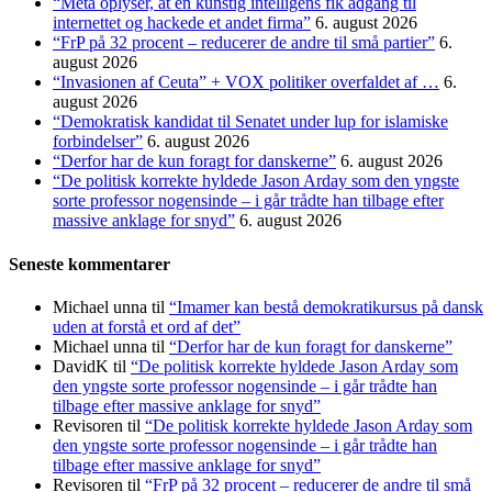
“Meta oplyser, at en kunstig intelligens fik adgang til
internettet og hackede et andet firma”
6. august 2026
“FrP på 32 procent – reducerer de andre til små partier”
6.
august 2026
“Invasionen af Ceuta” + VOX politiker overfaldet af …
6.
august 2026
“Demokratisk kandidat til Senatet under lup for islamiske
forbindelser”
6. august 2026
“Derfor har de kun foragt for danskerne”
6. august 2026
“De politisk korrekte hyldede Jason Arday som den yngste
sorte professor nogensinde – i går trådte han tilbage efter
massive anklage for snyd”
6. august 2026
Seneste kommentarer
Michael unna
til
“Imamer kan bestå demokratikursus på dansk
uden at forstå et ord af det”
Michael unna
til
“Derfor har de kun foragt for danskerne”
DavidK
til
“De politisk korrekte hyldede Jason Arday som
den yngste sorte professor nogensinde – i går trådte han
tilbage efter massive anklage for snyd”
Revisoren
til
“De politisk korrekte hyldede Jason Arday som
den yngste sorte professor nogensinde – i går trådte han
tilbage efter massive anklage for snyd”
Revisoren
til
“FrP på 32 procent – reducerer de andre til små