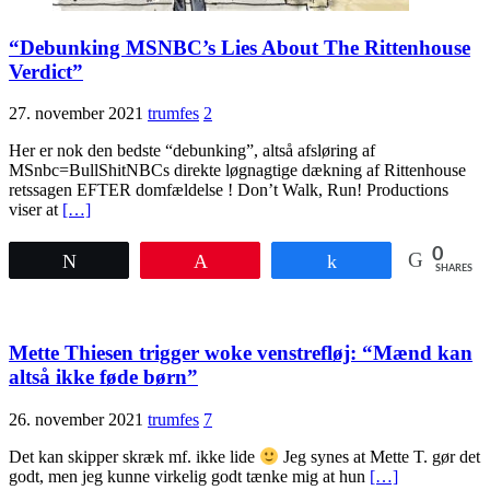
“Debunking MSNBC’s Lies About The Rittenhouse
Verdict”
27. november 2021
trumfes
2
Her er nok den bedste “debunking”, altså afsløring af
MSnbc=BullShitNBCs direkte løgnagtige dækning af Rittenhouse
retssagen EFTER domfældelse ! Don’t Walk, Run! Productions
viser at
[…]
0
Tweet
Pin
Share
SHARES
Mette Thiesen trigger woke venstrefløj: “Mænd kan
altså ikke føde børn”
26. november 2021
trumfes
7
Det kan skipper skræk mf. ikke lide
Jeg synes at Mette T. gør det
godt, men jeg kunne virkelig godt tænke mig at hun
[…]