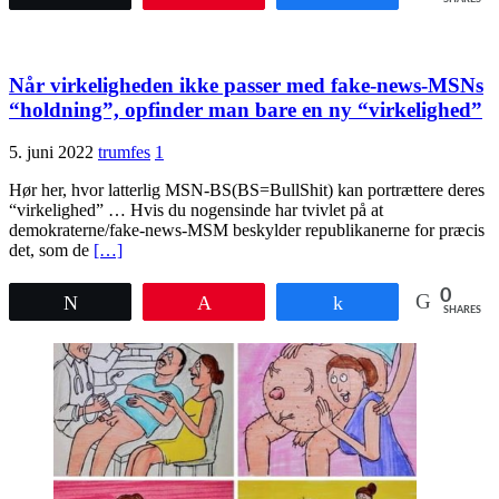
Når virkeligheden ikke passer med fake-news-MSNs
“holdning”, opfinder man bare en ny “virkelighed”
5. juni 2022
trumfes
1
Hør her, hvor latterlig MSN-BS(BS=BullShit) kan portrættere deres
“virkelighed” … Hvis du nogensinde har tvivlet på at
demokraterne/fake-news-MSM beskylder republikanerne for præcis
det, som de
[…]
0
Tweet
Pin
Share
SHARES