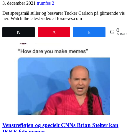
3. december 2021
trumfes
2
Det spørgsmål stiller og besvarer Tucker Carlson på glimrende vis
her: Watch the latest video at foxnews.com
0
Tweet
Pin
Share
SHARES
Venstrefløjen og specielt CNNs Brian Stelter kan
IKKE lide memes