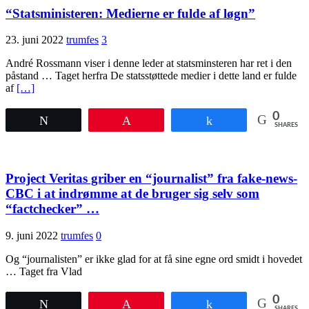
“Statsministeren: Medierne er fulde af løgn”
23. juni 2022
trumfes
3
André Rossmann viser i denne leder at statsminsteren har ret i den
påstand … Taget herfra De statsstøttede medier i dette land er fulde
af
[…]
0
Tweet
Pin
Share
SHARES
Project Veritas griber en “journalist” fra fake-news-
CBC i at indrømme at de bruger sig selv som
“factchecker” …
9. juni 2022
trumfes
0
Og “journalisten” er ikke glad for at få sine egne ord smidt i hovedet
… Taget fra Vlad
0
Tweet
Pin
Share
SHARES