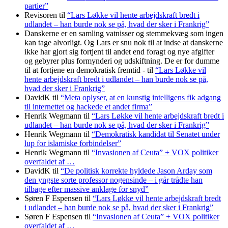
partier”
Revisoren
til
“Lars Løkke vil hente arbejdskraft bredt i
udlandet – han burde nok se på, hvad der sker i Frankrig”
Danskerne er en samling vatnisser og stemmekvæg som ingen
kan tage alvorligt. Og Lars er snu nok til at indse at danskerne
ikke har gjort sig fortjent til andet end foragt og nye afgifter
og gebyrer plus formynderi og udskiftning. De er for dumme
til at fortjene en demokratisk fremtid -
til
“Lars Løkke vil
hente arbejdskraft bredt i udlandet – han burde nok se på,
hvad der sker i Frankrig”
DavidK
til
“Meta oplyser, at en kunstig intelligens fik adgang
til internettet og hackede et andet firma”
Henrik Wegmann
til
“Lars Løkke vil hente arbejdskraft bredt i
udlandet – han burde nok se på, hvad der sker i Frankrig”
Henrik Wegmann
til
“Demokratisk kandidat til Senatet under
lup for islamiske forbindelser”
Henrik Wegmann
til
“Invasionen af Ceuta” + VOX politiker
overfaldet af …
DavidK
til
“De politisk korrekte hyldede Jason Arday som
den yngste sorte professor nogensinde – i går trådte han
tilbage efter massive anklage for snyd”
Søren F Espensen
til
“Lars Løkke vil hente arbejdskraft bredt
i udlandet – han burde nok se på, hvad der sker i Frankrig”
Søren F Espensen
til
“Invasionen af Ceuta” + VOX politiker
overfaldet af …