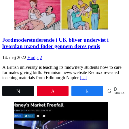
Jordmoderstuderende i UK bliver undervist i
hvordan mænd føder gennem deres penis
14. maj 2022
Hodja
2
A British university is teaching its midwifery students how to care
for males giving birth. Feminism news website Reduxx revealed
teaching materials from Edinburgh Napier
[…]
0
Tweet
Pin
Share
SHARES