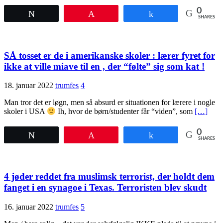
0
Tweet
Pin
Share
SHARES
SÅ tosset er de i amerikanske skoler : lærer fyret for
ikke at ville miave til en , der “følte” sig som kat !
18. januar 2022
trumfes
4
Man tror det er løgn, men så absurd er situationen for lærere i nogle
skoler i USA
Ih, hvor de børn/studenter får “viden”, som
[…]
0
Tweet
Pin
Share
SHARES
4 jøder reddet fra muslimsk terrorist, der holdt dem
fanget i en synagoe i Texas. Terroristen blev skudt
16. januar 2022
trumfes
5