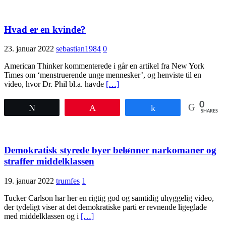
Hvad er en kvinde?
23. januar 2022
sebastian1984
0
American Thinker kommenterede i går en artikel fra New York
Times om ‘menstruerende unge mennesker’, og henviste til en
video, hvor Dr. Phil bl.a. havde
[…]
0
Tweet
Pin
Share
SHARES
Demokratisk styrede byer belønner narkomaner og
straffer middelklassen
19. januar 2022
trumfes
1
Tucker Carlson har her en rigtig god og samtidig uhyggelig video,
der tydeligt viser at det demokratiske parti er revnende ligeglade
med middelklassen og i
[…]