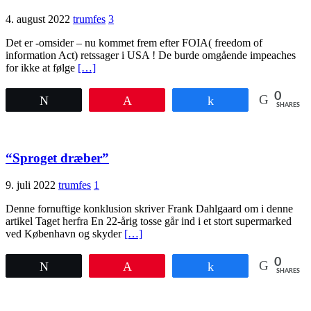
4. august 2022
trumfes
3
Det er -omsider – nu kommet frem efter FOIA( freedom of
information Act) retssager i USA ! De burde omgående impeaches
for ikke at følge
[…]
0
Tweet
Pin
Share
SHARES
“Sproget dræber”
9. juli 2022
trumfes
1
Denne fornuftige konklusion skriver Frank Dahlgaard om i denne
artikel Taget herfra En 22-årig tosse går ind i et stort supermarked
ved København og skyder
[…]
0
Tweet
Pin
Share
SHARES