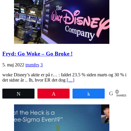
Fryd: Go Woke – Go Broke !
5. maj 2022
trumfes
3
woke Disney’s aktie er på r… : faldet 23.5 % siden marts og 30 % i
det sidste år .. Ih, hvor ER det dog
[…]
0
Tweet
Pin
Share
SHARES