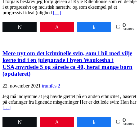
I forgårs beskrev jeg forfølgelsen af Kyle Rittenhouse som en detalje
i et progressivt og racistisk narrativ, og som eksempel på et
progressivt ideal (ulighed
[…]
0
Tweet
Pin
Share
SHARES
Mere nyt om det kriminelle svin, som i bil med vilje
kørte ind i en juleparade i byen Waukesha i
USA,myrdede 5 og sårede ca 40, heraf mange børn
(opdateret)
22. november 2021
trumfes
2
Jeg må indrømme at jeg havde gættet på en anden ethnicitet , baseret
på erfaringer fra lignende misgerninger Her er det lede svin: Han har
[…]
0
Tweet
Pin
Share
SHARES