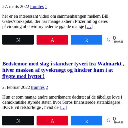
27. marts 2022
trumfes
1
her er en interessant video om sammenhængen mellem Bill
Gates/storkapital, der har mange aktier i Pfizer mf og deres
påvirkning af covid-nyhederne pga de mange
[…]
0
Tweet
Pin
Share
SHARES
Bedstemor med slag i standser tyveri fra Walmarkt ,
hiver masken af tyveknægt og hindrer ham i at
flygte med byttet !
2. februar 2022
trumfes
2
Hun er som mange andre amerikanere dødtræt af de tåbelige love i
demokratiske styrede stater, hvor Soros finansierede statanklagere
IKKE vil retsforfølge , hvad de
[…]
0
Tweet
Pin
Share
SHARES