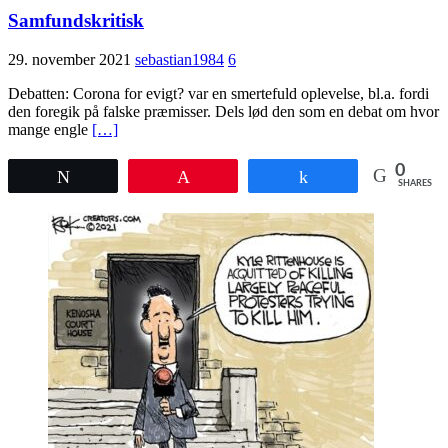
Samfundskritisk
29. november 2021
sebastian1984
6
Debatten: Corona for evigt? var en smertefuld oplevelse, bl.a. fordi
den foregik på falske præmisser. Dels lød den som en debat om hvor
mange engle
[…]
0
Tweet
Pin
Share
SHARES