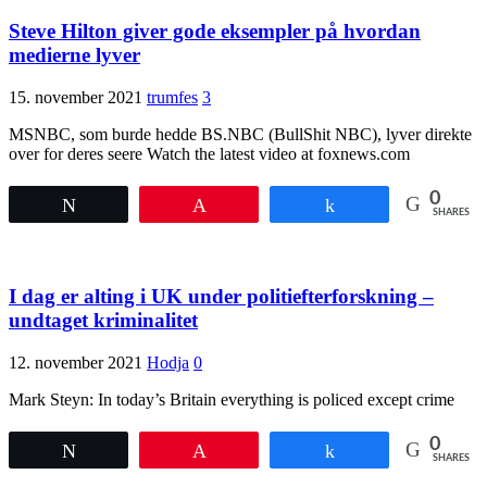
Steve Hilton giver gode eksempler på hvordan
medierne lyver
15. november 2021
trumfes
3
MSNBC, som burde hedde BS.NBC (BullShit NBC), lyver direkte
over for deres seere Watch the latest video at foxnews.com
0
Tweet
Pin
Share
SHARES
I dag er alting i UK under politiefterforskning –
undtaget kriminalitet
12. november 2021
Hodja
0
Mark Steyn: In today’s Britain everything is policed except crime
0
Tweet
Pin
Share
SHARES