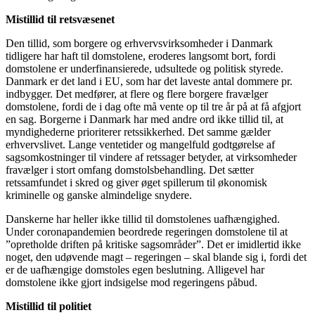
Mistillid til retsvæsenet
Den tillid, som borgere og erhvervsvirksomheder i Danmark
tidligere har haft til domstolene, eroderes langsomt bort, fordi
domstolene er underfinansierede, udsultede og politisk styrede.
Danmark er det land i EU, som har det laveste antal dommere pr.
indbygger. Det medfører, at flere og flere borgere fravælger
domstolene, fordi de i dag ofte må vente op til tre år på at få afgjort
en sag. Borgerne i Danmark har med andre ord ikke tillid til, at
myndighederne prioriterer retssikkerhed. Det samme gælder
erhvervslivet. Lange ventetider og mangelfuld godtgørelse af
sagsomkostninger til vindere af retssager betyder, at virksomheder
fravælger i stort omfang domstolsbehandling. Det sætter
retssamfundet i skred og giver øget spillerum til økonomisk
kriminelle og ganske almindelige snydere.
Danskerne har heller ikke tillid til domstolenes uafhængighed.
Under coronapandemien beordrede regeringen domstolene til at
”opretholde driften på kritiske sagsområder”. Det er imidlertid ikke
noget, den udøvende magt – regeringen – skal blande sig i, fordi det
er de uafhængige domstoles egen beslutning. Alligevel har
domstolene ikke gjort indsigelse mod regeringens påbud.
Mistillid til politiet