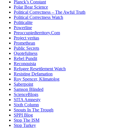
Planck’s Constant
Polar Bear Science
Political Correctness – The Awful Truth
Political Correctness Watch
Politicalite
Powerline
Preoccupiedterritory.Com
Project veritas
Promethean
Public Secrets
Quotefulness
Rebel Pundit
Reconquista
Refugee Resettlement Watch
Resisting Defamation
Roy Spencer, Klimatolog
Saberpoint
Samson Blinded
ScienceBlogs
SITA Amnesty
Sixth Column
Snouts In The Trough
SPPI Blog
Stop The ISM
Stop Turkey