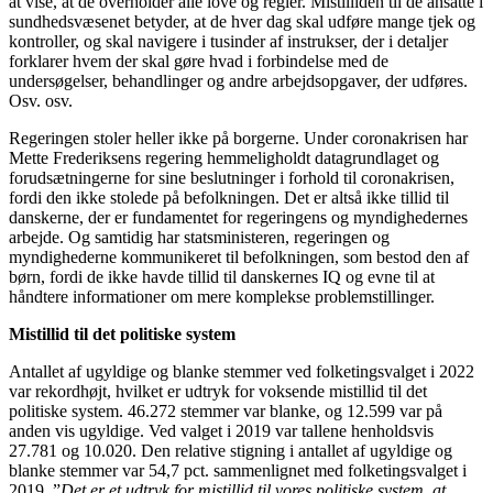
at vise, at de overholder alle love og regler. Mistilliden til de ansatte i
sundhedsvæsenet betyder, at de hver dag skal udføre mange tjek og
kontroller, og skal navigere i tusinder af instrukser, der i detaljer
forklarer hvem der skal gøre hvad i forbindelse med de
undersøgelser, behandlinger og andre arbejdsopgaver, der udføres.
Osv. osv.
Regeringen stoler heller ikke på borgerne. Under coronakrisen har
Mette Frederiksens regering hemmeligholdt datagrundlaget og
forudsætningerne for sine beslutninger i forhold til coronakrisen,
fordi den ikke stolede på befolkningen. Det er altså ikke tillid til
danskerne, der er fundamentet for regeringens og myndighedernes
arbejde. Og samtidig har statsministeren, regeringen og
myndighederne kommunikeret til befolkningen, som bestod den af
børn, fordi de ikke havde tillid til danskernes IQ og evne til at
håndtere informationer om mere komplekse problemstillinger.
Mistillid til det politiske system
Antallet af ugyldige og blanke stemmer ved folketingsvalget i 2022
var rekordhøjt, hvilket er udtryk for voksende mistillid til det
politiske system. 46.272 stemmer var blanke, og 12.599 var på
anden vis ugyldige. Ved valget i 2019 var tallene henholdsvis
27.781 og 10.020. Den relative stigning i antallet af ugyldige og
blanke stemmer var 54,7 pct. sammenlignet med folketingsvalget i
2019. ”
Det er et udtryk for mistillid til vores politiske system, at