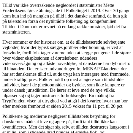
Tillid var ikke overraskende nøgleordet i statsminister Mette
Frederiksens første åbningstale til Folketinget i 2019. Over 30 gange
kom hun ind på manglen på tillid i det danske samfund, da hun gik
på talerstolen foran det nytiltrådte folketing og kongefamilien.
Tilliden i Danmark er revnet på en lang række områder, lød det fra
statsministeren.
Hver sommer er der historier om, at de tillidsbaserede selvbetjente
vejboder, hvor der typisk sælges jordbær eller honning, er ved at
forsvinde, fordi folk tager varerne uden at lægge pengene. I de større
byer vidner eksplosionen af dørtelefoner, udendørs
videoovervågning og aflåste hoveddøre, at danskerne har dyb mistro
til hinanden. Det er især indvandringen fra MENAPT-landene, der
har sat danskernes tillid til, at de trygt kan interagere med fremmede,
under kraftigt pres. Folk er holdt op med at agere som tillidsfulde
individer, især i de ghettoområder og bydele, som ikke længere er
under dansk jurisdiktion. De lærer at leve med de nye vilkår,
tilpasser sig og tager mistroens forholdsregler. En måling fra
TrygFonden viser, at utryghed ved at gå i det kvarter, hvor man bor,
efter mørkets frembrud er siden 2015 vokset fra 11 pct. til 20 pct.
Politikerne og medierne negligerer tillidstabets betydning for
danskernes måde at leve og agere på, fordi tabt tillid ikke kan
kvantificeres. Men det siger sig selv, at tilliden destrueres langsomt i
et miljø, som i stigende grad præges af etniske flok- og