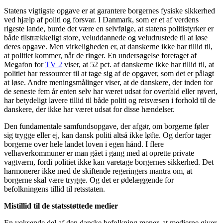
Statens vigtigste opgave er at garantere borgernes fysiske sikkerhed
ved hjælp af politi og forsvar. I Danmark, som er et af verdens
rigeste lande, burde det være en selvfølge, at statens politistyrker er
både tilstrækkeligt store, veluddannede og veludrustede til at løse
deres opgave. Men virkeligheden er, at danskerne ikke har tillid til,
at politiet kommer, når de ringer. En undersøgelse foretaget af
Megafon for
TV 2
viser, at 52 pct. af danskerne ikke har tillid til, at
politiet har ressourcer til at tage sig af de opgaver, som det er pålagt
at løse. Andre meningsmålinger viser, at de danskere, der inden for
de seneste fem år enten selv har været udsat for overfald eller røveri,
har betydeligt lavere tillid til både politi og retsvæsen i forhold til de
danskere, der ikke har været udsat for disse hændelser.
Den fundamentale samfundsopgave, der afgør, om borgerne føler
sig trygge eller ej, kan dansk politi altså ikke løfte. Og derfor tager
borgerne over hele landet loven i egen hånd. I flere
velhaverkommuner er man gået i gang med at oprette private
vagtværn, fordi politiet ikke kan varetage borgernes sikkerhed. Det
harmonerer ikke med de skiftende regeringers mantra om, at
borgerne skal være trygge. Og det er ødelæggende for
befolkningens tillid til retsstaten.
Mistillid til de statsstøttede medier
En voksende del af den danske befolkning mener, at medierne giver