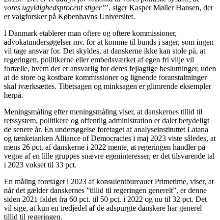
vores ugyldighedsprocent stiger”
’, siger Kasper Møller Hansen, der
er valgforsker på Københavns Universitet.
I Danmark etablerer man oftere og oftere kommissioner,
advokatundersøgelser mv. for at komme til bunds i sager, som ingen
vil tage ansvar for. Det skyldes, at danskerne ikke kan stole på, at
regeringen, politikerne eller embedsværket af egen fri vilje vil
fortælle, hvem der er ansvarlig for deres fejlagtige beslutninger, uden
at de store og kostbare kommissioner og lignende foranstaltninger
skal iværksættes. Tibetsagen og minksagen er glimrende eksempler
herpå.
Meningsmåling efter meningsmåling viser, at danskernes tillid til
retssystem, politikere og offentlig administration er dalet betydeligt
de senere år. En undersøgelse foretaget af analyseinstituttet Latana
og tænketanken Alliance of Democracies i maj 2023 viste således, at
mens 26 pct. af danskerne i 2022 mente, at regeringen handler på
vegne af en lille gruppes snævre egeninteresser, er det tilsvarende tal
i 2023 vokset til 33 pct.
En måling foretaget i 2023 af konsulentbureauet Primetime, viser, at
når det gælder danskernes ”tillid til regeringen generelt”, er denne
siden 2021 faldet fra 60 pct. til 50 pct. i 2022 og nu til 32 pct. Det
vil sige, at kun en tredjedel af de adspurgte danskere har generel
tillid til regeringen.