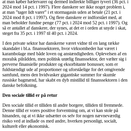
at man køber hælervarer og dermed indirekte billiger tyveri (36 pct. i
2024 mod 14 pct. i 1997). Flere danskere ser ikke noget problem i,
at man ”tager lidt varer” i et stormagasin uden at betale (21 pct. i
2024 mod 8 pct. i 1997). Og flere danskere er indforstået med, at
man beholder fundne penge (77 pct. i 2024 mod 52 pct. i 1997). Og
så er antallet af danskere, der synes, at det er i orden at snyde i skat,
steget fra 35 pct. i 1997 til 40 pct. i 2024.
I den private sektor har danskerne været vidne til en lang række
skandaler i bl.a. finanssektoren, hvor virksomheder har været i
karambolage med både loven og anstændigheden. Oplevelsen af en
moralsk pilrådden, men politisk urørlig finanssektor, der vælter sig i
perverse finansielle produkter og eksorbitante bonusser, som er
fuldstændigt ude af proportioner og uforståelige for det omgivende
samfund, mens den hvidvasker gigantiske summer for skumle
russiske bagmænd, har skabt en dyb mistillid til finanssektoren i den
danske befolkning.
Den sociale tillid er på retur
Den sociale tillid er tilliden til andre borgere, tilliden til fremmede.
Denne tillid er vores positive forventning om, at vi kan stole på
hinanden, og at vi ikke udsætter os selv for nogen nævneværdig
risiko ved at indlade os med andre, hverken personligt, socialt,
kulturelt eller økonomisk.