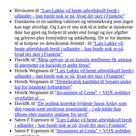
Revisoren
til
“Lars Løkke vil hente arbejdskraft bredt i
udlandet – han burde nok se på, hvad der sker i Frankrig”
Danskerne er en samling vatnisser og stemmekvæg som ingen
kan tage alvorligt. Og Lars er snu nok til at indse at danskerne
ikke har gjort sig fortjent til andet end foragt og nye afgifter
og gebyrer plus formynderi og udskiftning. De er for dumme
til at fortjene en demokratisk fremtid -
til
“Lars Løkke vil
hente arbejdskraft bredt i udlandet – han burde nok se på,
hvad der sker i Frankrig”
DavidK
til
“Meta oplyser, at en kunstig intelligens fik adgang
til internettet og hackede et andet firma”
Henrik Wegmann
til
“Lars Løkke vil hente arbejdskraft bredt i
udlandet – han burde nok se på, hvad der sker i Frankrig”
Henrik Wegmann
til
“Demokratisk kandidat til Senatet under
lup for islamiske forbindelser”
Henrik Wegmann
til
“Invasionen af Ceuta” + VOX politiker
overfaldet af …
DavidK
til
“De politisk korrekte hyldede Jason Arday som
den yngste sorte professor nogensinde – i går trådte han
tilbage efter massive anklage for snyd”
Søren F Espensen
til
“Lars Løkke vil hente arbejdskraft bredt
i udlandet – han burde nok se på, hvad der sker i Frankrig”
Søren F Espensen
til
“Invasionen af Ceuta” + VOX politiker