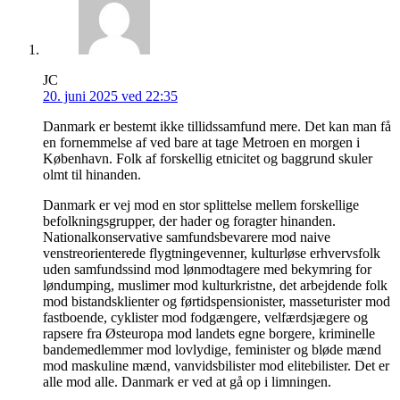
JC
20. juni 2025 ved 22:35
Danmark er bestemt ikke tillidssamfund mere. Det kan man få
en fornemmelse af ved bare at tage Metroen en morgen i
København. Folk af forskellig etnicitet og baggrund skuler
olmt til hinanden.
Danmark er vej mod en stor splittelse mellem forskellige
befolkningsgrupper, der hader og foragter hinanden.
Nationalkonservative samfundsbevarere mod naive
venstreorienterede flygtningevenner, kulturløse erhvervsfolk
uden samfundssind mod lønmodtagere med bekymring for
løndumping, muslimer mod kulturkristne, det arbejdende folk
mod bistandsklienter og førtidspensionister, masseturister mod
fastboende, cyklister mod fodgængere, velfærdsjægere og
rapsere fra Østeuropa mod landets egne borgere, kriminelle
bandemedlemmer mod lovlydige, feminister og bløde mænd
mod maskuline mænd, vanvidsbilister mod elitebilister. Det er
alle mod alle. Danmark er ved at gå op i limningen.