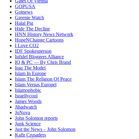
Gates Of Vienna
GOPUSA
Gotnews
Greenie Watch
Halal Pig
Hide The Decline
HNN History News Network
HopeNChange Cartoons
I Love CO2
IDF Spokesperson
Infidel Bloggers Alliance
IQ & PC — By Chris Brand
Iraq The Model
Islam In Europe
Islam The Religion Of Peace
Islam Versus Europe
l
Islamophobic
Israellycool
James Woods
Jihadwatch
JoNova
John Solomon reports
Junk Science
Just the News – John Solomon
Kafir Crusaders