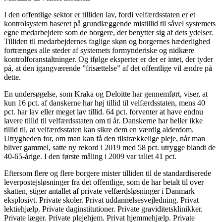
I den offentlige sektor er tilliden lav, fordi velfærdsstaten er et
kontrolsystem baseret på grundlæggende mistillid til såvel systemets
egne medarbejdere som de borgere, der benytter sig af dets ydelser.
Tilliden til medarbejdernes faglige skøn og borgernes hæderlighed
fortrænges alle steder af systemets formynderiske og nidkære
kontrolforanstaltninger. Og ifølge eksperter er der er intet, der tyder
på, at den igangværende ”frisættelse” af det offentlige vil ændre på
dette.
En undersøgelse, som Kraka og Deloitte har gennemført, viser, at
kun 16 pct. af danskerne har høj tillid til velfærdsstaten, mens 40
pct. har lav eller meget lav tillid. 64 pct. forventer at have endnu
lavere tillid til velfærdsstaten om ti år. Danskerne har heller ikke
tillid til, at velfærdsstaten kan sikre dem en værdig alderdom.
Utrygheden for, om man kan få den tilstrækkelige pleje, når man
bliver gammel, satte ny rekord i 2019 med 58 pct. utrygge blandt de
40-65-årige. I den første måling i 2009 var tallet 41 pct.
Eftersom flere og flere borgere mister tilliden til de standardiserede
leverpostejsløsninger fra det offentlige, som de har betalt til over
skatten, stiger antallet af private velfærdsløsninger i Danmark
eksplosivt. Private skoler. Privat uddannelsesvejledning. Privat
lektiehjælp. Private daginstitutioner. Private graviditetsklinikker.
Private læger. Private plejehjem. Privat hjemmehjælp. Private