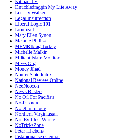
Kitman TV
Knuckledraggin My Life Away
Lee Jay Walker
Legal Insurrection
Liberal Logic 101
Lionheart
Mary Ellen Synon
Melanie Philips
MEMRIblog Turkey
Michelle Malkin
Militant Islam Monitor
Mises.Org
Money Jihad
Nanny State Index
National Review Online
NeoNeocon
News Busters
No Oil For Pacifists
No-Pasaran
NoDhimmitude
Northern Virginiastan
Not Evil Just Wrong
NoTricksZone
Peter Hitchens
Pislamonausea Central