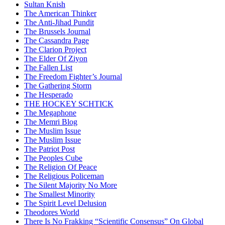
Sultan Knish
The American Thinker
The Anti-Jihad Pundit
The Brussels Journal
The Cassandra Page
The Clarion Project
The Elder Of Ziyon
The Fallen List
The Freedom Fighter’s Journal
The Gathering Storm
The Hesperado
THE HOCKEY SCHTICK
The Megaphone
The Memri Blog
The Muslim Issue
The Muslim Issue
The Patriot Post
The Peoples Cube
The Religion Of Peace
The Religious Policeman
The Silent Majority No More
The Smallest Minority
The Spirit Level Delusion
Theodores World
There Is No Frakking “Scientific Consensus” On Global