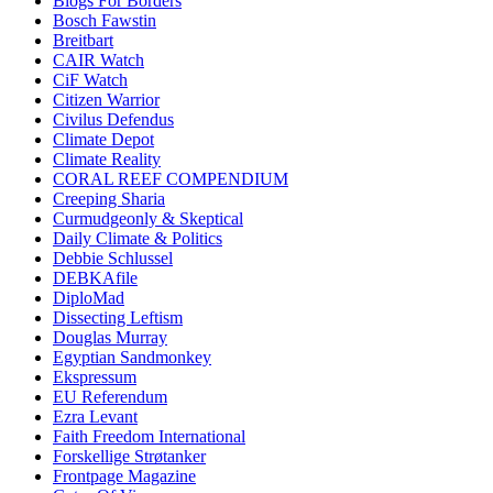
Blogs For Borders
Bosch Fawstin
Breitbart
CAIR Watch
CiF Watch
Citizen Warrior
Civilus Defendus
Climate Depot
Climate Reality
CORAL REEF COMPENDIUM
Creeping Sharia
Curmudgeonly & Skeptical
Daily Climate & Politics
Debbie Schlussel
DEBKAfile
DiploMad
Dissecting Leftism
Douglas Murray
Egyptian Sandmonkey
Ekspressum
EU Referendum
Ezra Levant
Faith Freedom International
Forskellige Strøtanker
Frontpage Magazine