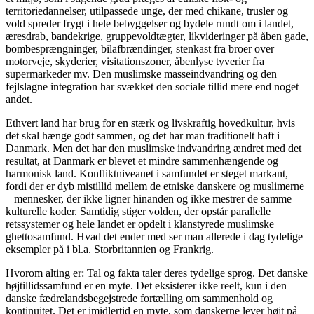
territoriedannelser, utilpassede unge, der med chikane, trusler og
vold spreder frygt i hele bebyggelser og bydele rundt om i landet,
æresdrab, bandekrige, gruppevoldtægter, likvideringer på åben gade,
bombesprængninger, bilafbrændinger, stenkast fra broer over
motorveje, skyderier, visitationszoner, åbenlyse tyverier fra
supermarkeder mv. Den muslimske masseindvandring og den
fejlslagne integration har svækket den sociale tillid mere end noget
andet.
Ethvert land har brug for en stærk og livskraftig hovedkultur, hvis
det skal hænge godt sammen, og det har man traditionelt haft i
Danmark. Men det har den muslimske indvandring ændret med det
resultat, at Danmark er blevet et mindre sammenhængende og
harmonisk land. Konfliktniveauet i samfundet er steget markant,
fordi der er dyb mistillid mellem de etniske danskere og muslimerne
– mennesker, der ikke ligner hinanden og ikke mestrer de samme
kulturelle koder. Samtidig stiger volden, der opstår parallelle
retssystemer og hele landet er opdelt i klanstyrede muslimske
ghettosamfund. Hvad det ender med ser man allerede i dag tydelige
eksempler på i bl.a. Storbritannien og Frankrig.
Hvorom alting er: Tal og fakta taler deres tydelige sprog. Det danske
højtillidssamfund er en myte. Det eksisterer ikke reelt, kun i den
danske fædrelandsbegejstrede fortælling om sammenhold og
kontinuitet. Det er imidlertid en myte, som danskerne lever højt på