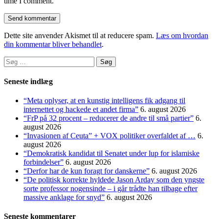
time I comment.
Dette site anvender Akismet til at reducere spam.
Læs om hvordan
din kommentar bliver behandlet
.
Søg
efter:
Seneste indlæg
“Meta oplyser, at en kunstig intelligens fik adgang til
internettet og hackede et andet firma”
6. august 2026
“FrP på 32 procent – reducerer de andre til små partier”
6.
august 2026
“Invasionen af Ceuta” + VOX politiker overfaldet af …
6.
august 2026
“Demokratisk kandidat til Senatet under lup for islamiske
forbindelser”
6. august 2026
“Derfor har de kun foragt for danskerne”
6. august 2026
“De politisk korrekte hyldede Jason Arday som den yngste
sorte professor nogensinde – i går trådte han tilbage efter
massive anklage for snyd”
6. august 2026
Seneste kommentarer