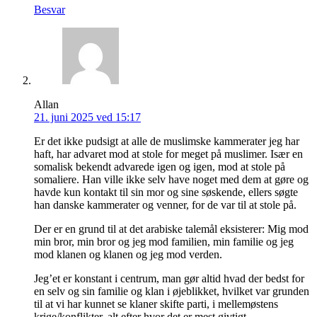
Besvar
Allan
21. juni 2025 ved 15:17
Er det ikke pudsigt at alle de muslimske kammerater jeg har
haft, har advaret mod at stole for meget på muslimer. Især en
somalisk bekendt advarede igen og igen, mod at stole på
somaliere. Han ville ikke selv have noget med dem at gøre og
havde kun kontakt til sin mor og sine søskende, ellers søgte
han danske kammerater og venner, for de var til at stole på.
Der er en grund til at det arabiske talemål eksisterer: Mig mod
min bror, min bror og jeg mod familien, min familie og jeg
mod klanen og klanen og jeg mod verden.
Jeg’et er konstant i centrum, man gør altid hvad der bedst for
en selv og sin familie og klan i øjeblikket, hvilket var grunden
til at vi har kunnet se klaner skifte parti, i mellemøstens
krige/konflikter, alt efter hvor det er mest givtigt.