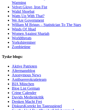
Warming
Velvet Glove, Iron Fist
Walid Shoebat
Watts Up With That?
We Are Government
William M Briggs – Statistician To The Stars
Winds Of Jihad
Women Against Shariah
Worldthreats
Yorkshireminer
Zombietime
Tyske blogs:
Aktive Patrioten
Altermannblog
Anonymous News
Antibuererokratieteam
BIA München
Blog List German
Crime Calender
Davids Medienkritik
Denken Macht Frei
DiskursKorrekt Im Tagesspiegel