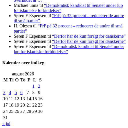
overfaldet af …
Michael unna
til
“Demokratisk kandidat til Senatet under lup
for islamiske forbindelser”
Søren F Espensen
til
“FrP på 32 procent – reducerer de andre
til små partier”
H. Olesen
til
“FrP på 32 procent – reducerer de andre til små
partier”
Søren F Espensen
til
“Derfor har de kun foragt for danskerne”
Søren F Espensen
til
“Derfor har de kun foragt for danskerne”
Søren F Espensen
til
“Demokratisk kandidat til Senatet under
lup for islamiske forbindelser”
Kalender over indlæg
august 2026
M
Ti
O
To
F
L
S
1
2
3
4
5
6
7
8
9
10
11
12
13
14
15
16
17
18
19
20
21
22
23
24
25
26
27
28
29
30
31
« jul