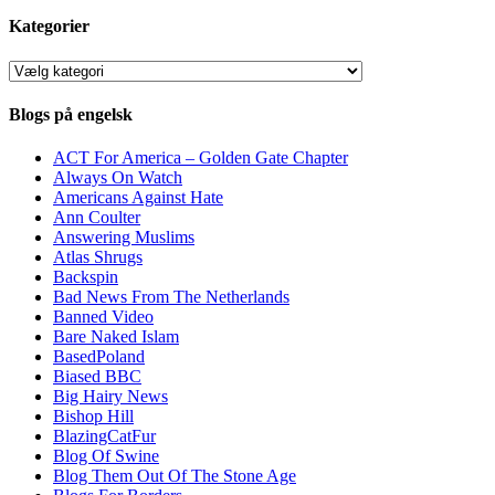
Kategorier
Kategorier
Blogs på engelsk
ACT For America – Golden Gate Chapter
Always On Watch
Americans Against Hate
Ann Coulter
Answering Muslims
Atlas Shrugs
Backspin
Bad News From The Netherlands
Banned Video
Bare Naked Islam
BasedPoland
Biased BBC
Big Hairy News
Bishop Hill
BlazingCatFur
Blog Of Swine
Blog Them Out Of The Stone Age