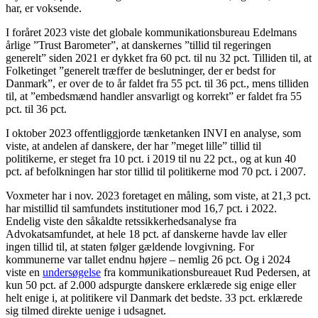
har, er voksende.
I foråret 2023 viste det globale kommunikationsbureau Edelmans
årlige ”Trust Barometer”, at danskernes ”tillid til regeringen
generelt” siden 2021 er dykket fra 60 pct. til nu 32 pct. Tilliden til, at
Folketinget ”generelt træffer de beslutninger, der er bedst for
Danmark”, er over de to år faldet fra 55 pct. til 36 pct., mens tilliden
til, at ”embedsmænd handler ansvarligt og korrekt” er faldet fra 55
pct. til 36 pct.
I oktober 2023 offentliggjorde tænketanken INVI en analyse, som
viste, at andelen af danskere, der har ”meget lille” tillid til
politikerne, er steget fra 10 pct. i 2019 til nu 22 pct., og at kun 40
pct. af befolkningen har stor tillid til politikerne mod 70 pct. i 2007.
Voxmeter har i nov. 2023 foretaget en måling, som viste, at 21,3 pct.
har mistillid til samfundets institutioner mod 16,7 pct. i 2022.
Endelig viste den såkaldte retssikkerhedsanalyse fra
Advokatsamfundet, at hele 18 pct. af danskerne havde lav eller
ingen tillid til, at staten følger gældende lovgivning. For
kommunerne var tallet endnu højere – nemlig 26 pct. Og i 2024
viste en
undersøgelse
fra kommunikationsbureauet Rud Pedersen, at
kun 50 pct. af 2.000 adspurgte danskere erklærede sig enige eller
helt enige i, at politikere vil Danmark det bedste. 33 pct. erklærede
sig tilmed direkte uenige i udsagnet.