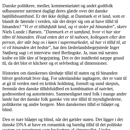
Danske politikere, medier, kommentariatet og andet godtfolk
udbasunerer nærmest dagligt deres glæde over det danske
højtillidssamfund. Er det ikke dejligt, at Danmark er et land, som er
blandt de førende i verden, når det drejer sig om at have tillid til
hinanden? ”
Vi er et tillidsfuldt land, og vi stoler på hinanden
”, skrev
Niels Lunde i Børsen. ”
Danmark er et samfund, hvor vi har stor
tiltro til hinanden. Hvad enten det er til naboen, kollegaen eller den
person, der står bag os i køen i supermarkedet, så har vi tillid til, at
vi vil hinanden det bedste
”, har den fædrelandsbegejstrede Inger
Støjberg sagt i et interview med Berlingske. Ja, man må næsten
knibe en lille tåre af begejstring. Det er der imidlertid næppe grund
til, da det blot er klicheer og et selvbedrag af dimensioner.
Historien om danskernes tårnhøje tillid til staten og til hinanden
bliver genfortalt hver dag. For udenlandske iagttagere, der er vant til
at gå til verden med en kritisk holdning, fornuft og sund skepsis,
fremstår den danske tillidsfuldhed en kombination af naivitet,
godtroenhed og autoritetstro. Sammenlignet med folk i mange andre
lande har det danske folk ganske vist stor tillid til myndighederne,
politikerne og andre borgere. Men danskernes tillid er blåøjet og
blind.
Den er især blåøjet og blind, når det gælder staten. Det ligger i det
danske DNA at have en romantisk og barnlig tillid til det politiske
system og regeringen som beskyttere af almenvellet. Under