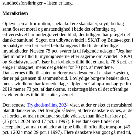
sundhedsforsikringer – listen er lang.
Moralkrisen
Oplevelsen af korruption, spektakulære skandaler, snyd, bedrag
samt flosset moral og anstændighed i både det offentlige og
erhvervslivet har undergravet den tillid, der tidligere har præget det
danske samfund. Sagen om udbyttesvindel i SKAT og Britta-sagen i
Socialstyrelsen har rystet befolkningens tillid til de offentlige
myndigheder, Næsten 75 pct. svarer ja til følgende udsagn: ”Jeg har
fået mindre tillid til myndighederne efter sagerne om svindel i SKAT
og Socialstyrelsen”. Især har kvinders tillid lidt et knæk. 78,5 pct. er
enige i udsagnet, mens det gælder for 70 pct. af mændene.
Danskernes tillid til staten undergraves desuden af et skattesystem,
der er på grænsen til sammenbrud. Lovlydige borgere betaler skat,
mens svindlerne har kronede dage. Ifølge en Gallup-rundspørge fra
2019 mener 73 pct. af danskerne, at skattegælden til det offentlige
svækker deres tillid til skattesystemet.
Den seneste
Tryghedsmåling 2024
viser, at der er sket et moralskred
blandt danskerne. Det fremgår således, at flere danskere synes, at det
er i orden, at man modtager sociale ydelser, man ikke har krav på
(35 pct. i 2024 mod 17 pct. i 1997). Flere danskere finder det
acceptabelt, at man undlader at købe billet til offentlig transport (49
pct. i 2024 mod 29 pct. i 1997). Flere danskere kan godt gå med til,