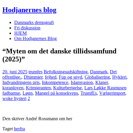
Hodjanernes blog
Danmarks demografi
Fri diskussion
HJEM
Om Hodjanernes Blog
“Myten om det danske tillidssamfund
(2025)”
20. juni 2025
trumfes
Befolkningsudskiftning
,
Danmark
,
Det
offentlige.
,
Dhimmier
,
fejhed
,
Fup og snyd
,
Globalisering
,
Hykleri
,
Indvandringens pris
,
Inkompetence
,
Islamvasion
,
Klaner
,
koranloven
,
Krimigranten
,
Kulturberigelse
,
Lars Løkke Rasmusen
fadbamse
,
Løgn
,
Mangel på konsekvens
,
TrumfEs
,
Vælgerimport
,
woke hysteri
2
Den skriver André Rossmann om her
Taget
herfra