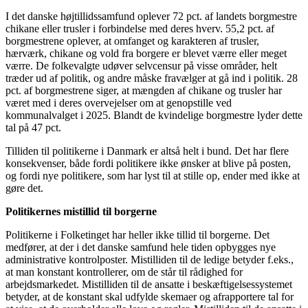
I det danske højtillidssamfund oplever 72 pct. af landets borgmestre
chikane eller trusler i forbindelse med deres hverv. 55,2 pct. af
borgmestrene oplever, at omfanget og karakteren af trusler,
hærværk, chikane og vold fra borgere er blevet værre eller meget
værre. De folkevalgte udøver selvcensur på visse områder, helt
træder ud af politik, og andre måske fravælger at gå ind i politik. 28
pct. af borgmestrene siger, at mængden af chikane og trusler har
været med i deres overvejelser om at genopstille ved
kommunalvalget i 2025. Blandt de kvindelige borgmestre lyder dette
tal på 47 pct.
Tilliden til politikerne i Danmark er altså helt i bund. Det har flere
konsekvenser, både fordi politikere ikke ønsker at blive på posten,
og fordi nye politikere, som har lyst til at stille op, ender med ikke at
gøre det.
Politikernes mistillid til borgerne
Politikerne i Folketinget har heller ikke tillid til borgerne. Det
medfører, at der i det danske samfund hele tiden opbygges nye
administrative kontrolposter. Mistilliden til de ledige betyder f.eks.,
at man konstant kontrollerer, om de står til rådighed for
arbejdsmarkedet. Mistilliden til de ansatte i beskæftigelsessystemet
betyder, at de konstant skal udfylde skemaer og afrapportere tal for