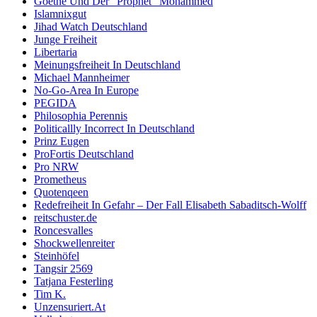
Goethe Und Der “Prophet” Mohammed
Islamnixgut
Jihad Watch Deutschland
Junge Freiheit
Libertaria
Meinungsfreiheit In Deutschland
Michael Mannheimer
No-Go-Area In Europe
PEGIDA
Philosophia Perennis
Politicallly Incorrect In Deutschland
Prinz Eugen
ProFortis Deutschland
Pro NRW
Prometheus
Quotenqeen
Redefreiheit In Gefahr – Der Fall Elisabeth Sabaditsch-Wolff
reitschuster.de
Roncesvalles
Shockwellenreiter
Steinhöfel
Tangsir 2569
Tatjana Festerling
Tim K.
Unzensuriert.At