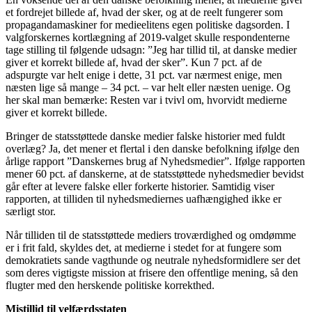
et fordrejet billede af, hvad der sker, og at de reelt fungerer som
propagandamaskiner for medieelitens egen politiske dagsorden. I
valgforskernes kortlægning af 2019-valget skulle respondenterne
tage stilling til følgende udsagn: ”Jeg har tillid til, at danske medier
giver et korrekt billede af, hvad der sker”. Kun 7 pct. af de
adspurgte var helt enige i dette, 31 pct. var nærmest enige, men
næsten lige så mange – 34 pct. – var helt eller næsten uenige. Og
her skal man bemærke: Resten var i tvivl om, hvorvidt medierne
giver et korrekt billede.
Bringer de statsstøttede danske medier falske historier med fuldt
overlæg? Ja, det mener et flertal i den danske befolkning ifølge den
årlige rapport ”Danskernes brug af Nyhedsmedier”. Ifølge rapporten
mener 60 pct. af danskerne, at de statsstøttede nyhedsmedier bevidst
går efter at levere falske eller forkerte historier. Samtidig viser
rapporten, at tilliden til nyhedsmediernes uafhængighed ikke er
særligt stor.
Når tilliden til de statsstøttede mediers troværdighed og omdømme
er i frit fald, skyldes det, at medierne i stedet for at fungere som
demokratiets sande vagthunde og neutrale nyhedsformidlere ser det
som deres vigtigste mission at frisere den offentlige mening, så den
flugter med den herskende politiske korrekthed.
Mistillid til velfærdsstaten