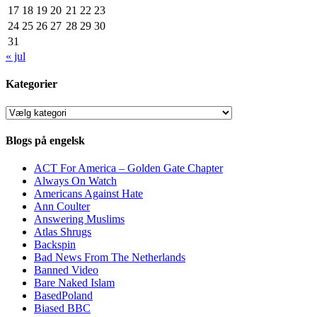
17
18
19
20
21
22
23
24
25
26
27
28
29
30
31
« jul
Kategorier
Kategorier
Blogs på engelsk
ACT For America – Golden Gate Chapter
Always On Watch
Americans Against Hate
Ann Coulter
Answering Muslims
Atlas Shrugs
Backspin
Bad News From The Netherlands
Banned Video
Bare Naked Islam
BasedPoland
Biased BBC