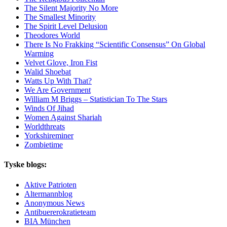
The Silent Majority No More
The Smallest Minority
The Spirit Level Delusion
Theodores World
There Is No Frakking “Scientific Consensus” On Global
Warming
Velvet Glove, Iron Fist
Walid Shoebat
Watts Up With That?
We Are Government
William M Briggs – Statistician To The Stars
Winds Of Jihad
Women Against Shariah
Worldthreats
Yorkshireminer
Zombietime
Tyske blogs:
Aktive Patrioten
Altermannblog
Anonymous News
Antibuererokratieteam
BIA München