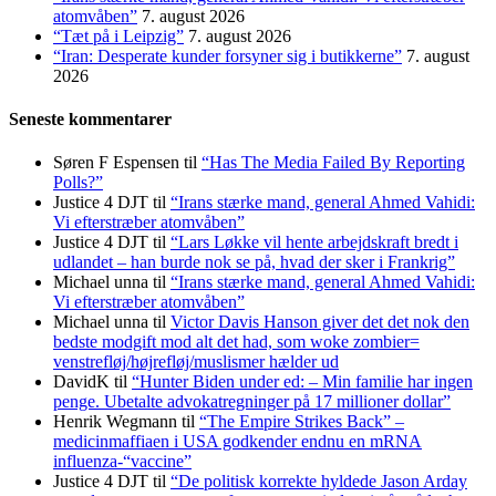
atomvåben”
7. august 2026
“Tæt på i Leipzig”
7. august 2026
“Iran: Desperate kunder forsyner sig i butikkerne”
7. august
2026
Seneste kommentarer
Søren F Espensen
til
“Has The Media Failed By Reporting
Polls?”
Justice 4 DJT
til
“Irans stærke mand, general Ahmed Vahidi:
Vi efterstræber atomvåben”
Justice 4 DJT
til
“Lars Løkke vil hente arbejdskraft bredt i
udlandet – han burde nok se på, hvad der sker i Frankrig”
Michael unna
til
“Irans stærke mand, general Ahmed Vahidi:
Vi efterstræber atomvåben”
Michael unna
til
Victor Davis Hanson giver det det nok den
bedste modgift mod alt det had, som woke zombier=
venstrefløj/højrefløj/muslismer hælder ud
DavidK
til
“Hunter Biden under ed: – Min familie har ingen
penge. Ubetalte advokat­regninger på 17 millioner dollar”
Henrik Wegmann
til
“The Empire Strikes Back” –
medicinmaffiaen i USA godkender endnu en mRNA
influenza-“vaccine”
Justice 4 DJT
til
“De politisk korrekte hyldede Jason Arday