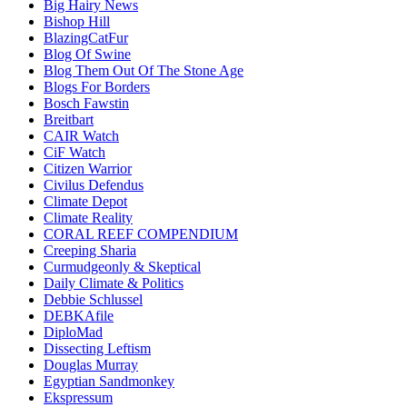
Big Hairy News
Bishop Hill
BlazingCatFur
Blog Of Swine
Blog Them Out Of The Stone Age
Blogs For Borders
Bosch Fawstin
Breitbart
CAIR Watch
CiF Watch
Citizen Warrior
Civilus Defendus
Climate Depot
Climate Reality
CORAL REEF COMPENDIUM
Creeping Sharia
Curmudgeonly & Skeptical
Daily Climate & Politics
Debbie Schlussel
DEBKAfile
DiploMad
Dissecting Leftism
Douglas Murray
Egyptian Sandmonkey
Ekspressum