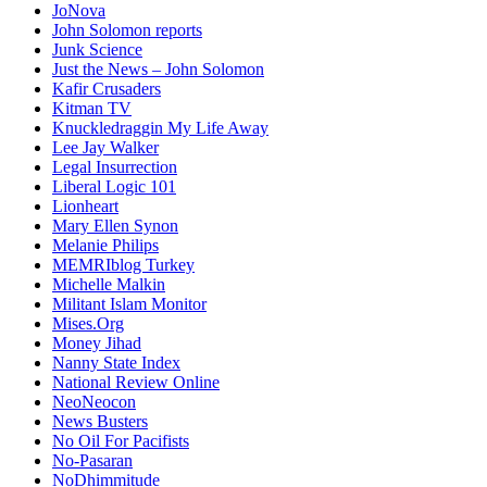
JoNova
John Solomon reports
Junk Science
Just the News – John Solomon
Kafir Crusaders
Kitman TV
Knuckledraggin My Life Away
Lee Jay Walker
Legal Insurrection
Liberal Logic 101
Lionheart
Mary Ellen Synon
Melanie Philips
MEMRIblog Turkey
Michelle Malkin
Militant Islam Monitor
Mises.Org
Money Jihad
Nanny State Index
National Review Online
NeoNeocon
News Busters
No Oil For Pacifists
No-Pasaran
NoDhimmitude