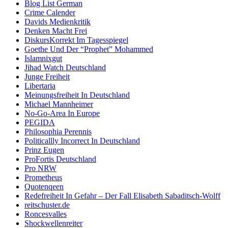
Blog List German
Crime Calender
Davids Medienkritik
Denken Macht Frei
DiskursKorrekt Im Tagesspiegel
Goethe Und Der “Prophet” Mohammed
Islamnixgut
Jihad Watch Deutschland
Junge Freiheit
Libertaria
Meinungsfreiheit In Deutschland
Michael Mannheimer
No-Go-Area In Europe
PEGIDA
Philosophia Perennis
Politicallly Incorrect In Deutschland
Prinz Eugen
ProFortis Deutschland
Pro NRW
Prometheus
Quotenqeen
Redefreiheit In Gefahr – Der Fall Elisabeth Sabaditsch-Wolff
reitschuster.de
Roncesvalles
Shockwellenreiter