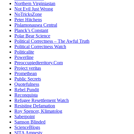
Northern Virginiastan
Not Evil Just Wrong
NoTricksZone
Peter Hitchens
Pislamonausea Central
Planck’s Constant
Polar Bear Science
Political Correctness – The Awful Truth
Political Correctness Watch
Politicalite
Powerline
Preoccupiedterritory.Com
Project veritas
Promethean
Public Secrets
Quotefulness
Rebel Pundit
Reconquista
Refugee Resettlement Watch
Resisting Defamation
Roy Spencer, Klimatolog
Saberpoint
Samson Blinded
ScienceBlogs
SITA Amnesty