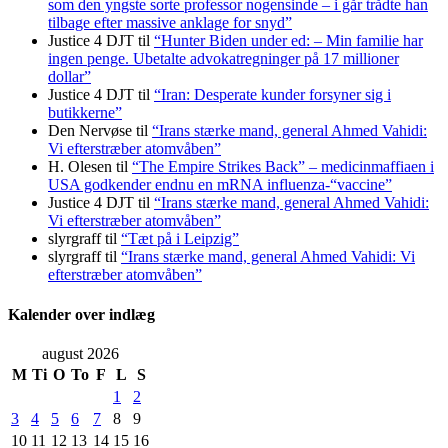
som den yngste sorte professor nogensinde – i går trådte han
tilbage efter massive anklage for snyd”
Justice 4 DJT
til
“Hunter Biden under ed: – Min familie har
ingen penge. Ubetalte advokat­regninger på 17 millioner
dollar”
Justice 4 DJT
til
“Iran: Desperate kunder forsyner sig i
butikkerne”
Den Nervøse
til
“Irans stærke mand, general Ahmed Vahidi:
Vi efterstræber atomvåben”
H. Olesen
til
“The Empire Strikes Back” – medicinmaffiaen i
USA godkender endnu en mRNA influenza-“vaccine”
Justice 4 DJT
til
“Irans stærke mand, general Ahmed Vahidi:
Vi efterstræber atomvåben”
slyrgraff
til
“Tæt på i Leipzig”
slyrgraff
til
“Irans stærke mand, general Ahmed Vahidi: Vi
efterstræber atomvåben”
Kalender over indlæg
august 2026
M
Ti
O
To
F
L
S
1
2
3
4
5
6
7
8
9
10
11
12
13
14
15
16