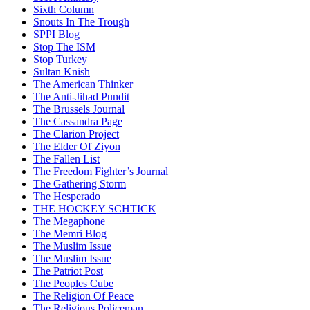
Sixth Column
Snouts In The Trough
SPPI Blog
Stop The ISM
Stop Turkey
Sultan Knish
The American Thinker
The Anti-Jihad Pundit
The Brussels Journal
The Cassandra Page
The Clarion Project
The Elder Of Ziyon
The Fallen List
The Freedom Fighter’s Journal
The Gathering Storm
The Hesperado
THE HOCKEY SCHTICK
The Megaphone
The Memri Blog
The Muslim Issue
The Muslim Issue
The Patriot Post
The Peoples Cube
The Religion Of Peace
The Religious Policeman