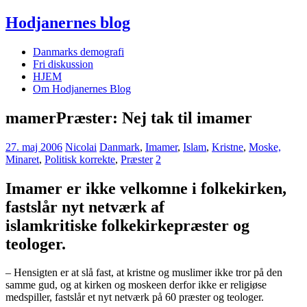
Hodjanernes blog
Danmarks demografi
Fri diskussion
HJEM
Om Hodjanernes Blog
mamerPræster: Nej tak til imamer
27. maj 2006
Nicolai
Danmark
,
Imamer
,
Islam
,
Kristne
,
Moske,
Minaret
,
Politisk korrekte
,
Præster
2
Imamer er ikke velkomne i folkekirken,
fastslår nyt netværk af
islamkritiske folkekirkepræster og
teologer.
– Hensigten er at slå fast, at kristne og muslimer ikke tror på den
samme gud, og at kirken og moskeen derfor ikke er religiøse
medspiller, fastslår et nyt netværk på 60 præster og teologer.