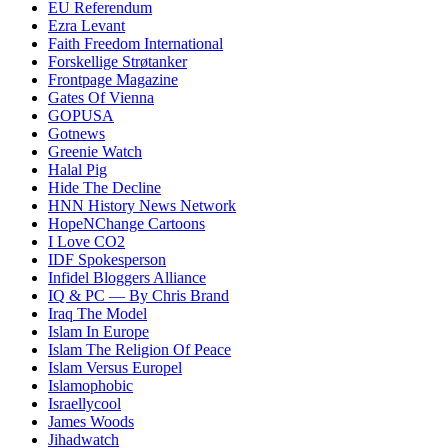
EU Referendum
Ezra Levant
Faith Freedom International
Forskellige Strøtanker
Frontpage Magazine
Gates Of Vienna
GOPUSA
Gotnews
Greenie Watch
Halal Pig
Hide The Decline
HNN History News Network
HopeNChange Cartoons
I Love CO2
IDF Spokesperson
Infidel Bloggers Alliance
IQ & PC — By Chris Brand
Iraq The Model
Islam In Europe
Islam The Religion Of Peace
Islam Versus Europe
l
Islamophobic
Israellycool
James Woods
Jihadwatch