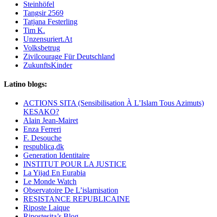
Steinhöfel
Tangsir 2569
Tatjana Festerling
Tim K.
Unzensuriert.At
Volksbetrug
Zivilcourage Für Deutschland
ZukunftsKinder
Latino blogs:
ACTIONS SITA (Sensibilisation À L’Islam Tous Azimuts)
KESAKO?
Alain Jean-Mairet
Enza Ferreri
F. Desouche
respublica,dk
Generation Identitaire
INSTITUT POUR LA JUSTICE
La Yijad En Eurabia
Le Monde Watch
Observatoire De L’islamisation
RESISTANCE REPUBLICAINE
Riposte Laique
Ripostesita’s Blog