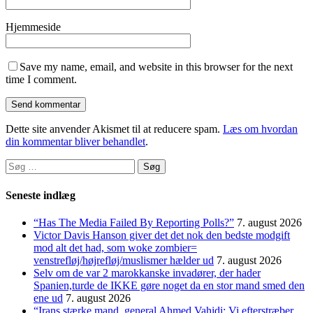
Hjemmeside
Save my name, email, and website in this browser for the next
time I comment.
Dette site anvender Akismet til at reducere spam.
Læs om hvordan
din kommentar bliver behandlet
.
Søg
efter:
Seneste indlæg
“Has The Media Failed By Reporting Polls?”
7. august 2026
Victor Davis Hanson giver det det nok den bedste modgift
mod alt det had, som woke zombier=
venstrefløj/højrefløj/muslismer hælder ud
7. august 2026
Selv om de var 2 marokkanske invadører, der hader
Spanien,turde de IKKE gøre noget da en stor mand smed den
ene ud
7. august 2026
“Irans stærke mand, general Ahmed Vahidi: Vi efterstræber